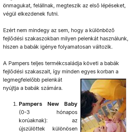
önmagukat, felállnak, megteszik az első lépéseket,
végül elkezdenek futni.
Ezért nem mindegy az sem, hogy a különböző
fejlődési szakaszokban milyen pelenkát használunk,
hiszen a babák igénye folyamatosan változik.
A Pampers teljes termékcsaládja követi a babák
fejlődési szakaszait, így minden egyes
korban a
legmegfelelőbb pelenkát
nyújtja a babák számára.
Pampers New Baby
(0-3 hónapos
korúaknak): az
újszülöttek különösen