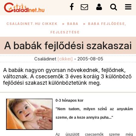
CSALÁDINET.HU CIKKEK
►
BABA
►
BABA FEJLŐDÉSE,
FEJLESZTÉSE
A babák fejlődési szakaszai
Családinet
[cikkei]
- 2005-08-05
A babák nagyon gyorsan növekednek, fejlődnek,
változnak. A csecsemők 3 éves koráig 3 különböző
fejlődési szakaszt különböztetünk meg.
0-3 hónapos kor
"Nem tudom, milyen színű az anyukám
szeme, de a keze annyira puha..."
Az újszülött csecsemők szeme még