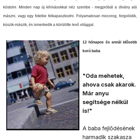
kóstolni. Minden nap új kihívásokkal néz szembe - megpróbál a dívány alá
mászni, vagy egy fotelbe felkapaszkodni. Folyamatosan mocorog, forgolódik,
kúszik-mászik, és ismerkedik a körülötte levő világgal.
12 hónapos és annál idősebb
korú baba
"Oda mehetek,
ahova csak akarok.
Már anyu
segítsége nélkül
is!"
A baba fejlődésének
harmadik szakasza