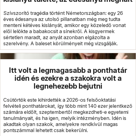
Szívszorító tragédia történt Németországban: egy 26
éves édesanya az utolsó pillanatban még meg tudta
menteni kétéves kislányát, amikor egy közeledő vonat
elől lelökte a babakocsit a sínekről. A kisgyermek
sértetlen maradt, az anyát azonban elgázolta a
szerelvény. A baleset körülményeit még vizsgálják.
Itt volt a legmagasabb a ponthatár
idén és ezekre a szakokra volt a
legnehezebb bejutni
Csütörtök este kihirdették a 2026-os felsőoktatási
felvételi ponthatárokat, így több mint 140 ezer jelentkező
számára eldőlt, szeptembertől megkezdheti-e egyetemi
tanulmányait, és ha igen, melyik intézményben. Idén is
akadtak olyan szakok, amelyekre rendkívül magas
pontszámmal lehetett csak bekerülni.