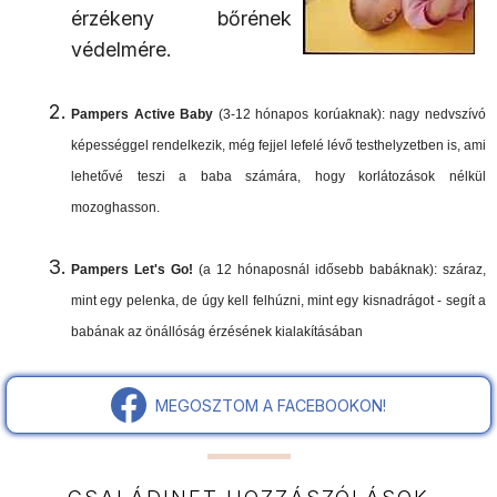
érzékeny bőrének
védelmére.
Pampers Active Baby
(3-12 hónapos korúaknak): nagy nedvszívó
képességgel rendelkezik, még fejjel lefelé lévő testhelyzetben is, ami
lehetővé teszi a baba számára, hogy korlátozások nélkül
mozoghasson.
Pampers Let's Go!
(a 12 hónaposnál idősebb babáknak): száraz,
mint egy pelenka, de úgy kell felhúzni, mint egy kisnadrágot - segít a
babának az önállóság érzésének kialakításában
MEGOSZTOM A FACEBOOKON!