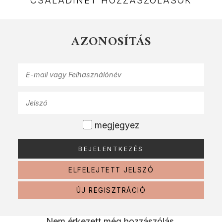
CSALÁDINET HOZZÁSZÓLÁSOK
AZONOSÍTÁS
megjegyez
ELFELEJTETT JELSZÓ
ÚJ REGISZTRÁCIÓ
Nem érkezett még hozzászólás.