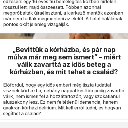
edzésen: egy 16 éves fiú bemelegítés közben hirtelen
rosszul lett, majd összeesett. Többen azonnal
megpróbálták újraéleszteni, a kiérkező mentők azonban
már nem tudták megmenteni az életét. A fiatal halálának
pontos okát jelenleg vizsgálják.
„Bevittük a kórházba, és pár nap
múlva már meg sem ismert” – miért
válik zavarttá az idős beteg a
kórházban, és mit tehet a család?
Előfordul, hogy egy idős embert még tiszta tudattal
visznek kórházba, néhány nappal később pedig zavarttá
válik, nem ismeri fel a hozzátartozóit, vagy szokatlanul
aluszékony lesz. Ez nem feltétlenül demencia, hanem
gyakran kórházi delírium. Mit kell erről tudni, és hogyan
segíthet a család?