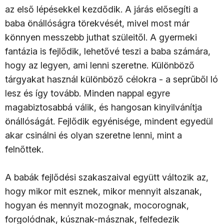
az első lépésekkel kezdődik. A járás elősegíti a
baba önállóságra törekvését, mivel most már
könnyen messzebb juthat szüleitől. A gyermeki
fantázia is fejlődik, lehetővé teszi a baba számára,
hogy az legyen, ami lenni szeretne. Különböző
tárgyakat használ különböző célokra - a seprűből ló
lesz és így tovább. Minden nappal egyre
magabiztosabbá válik, és hangosan kinyilvánítja
önállóságát. Fejlődik egyénisége, mindent egyedül
akar csinálni és olyan szeretne lenni, mint a
felnőttek.
A babák fejlődési szakaszaival együtt változik az,
hogy mikor mit esznek, mikor mennyit alszanak,
hogyan és mennyit mozognak, mocorognak,
forgolódnak, kúsznak-másznak, felfedezik