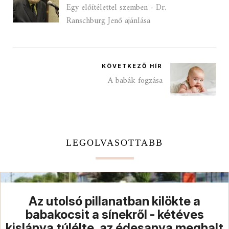
Egy előítélettel szemben - Dr.
Ranschburg Jenő ajánlása
KÖVETKEZŐ HÍR
A babák fogzása
LEGOLVASOTTABB
Az utolsó pillanatban kilökte a
babakocsit a sínekről - kétéves
kislánya túlélte, az édesanya meghalt