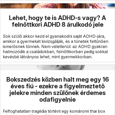
Lehet, hogy te is ADHD-s vagy? A
felnőttkori ADHD 8 árulkodó jele
Sok szülő akkor kezd el gyanakodni saját ADHD-jára,
amikor a gyermekét kivizsgálják, és a tünetek feltűnően
ismerősnek tűnnek. Nem véletlenül: az ADHD gyakran
halmozódik a családokban, felnőttkorban pedig sokkal
kevésbé látványos lehet, mint gyermekkorban.
Bokszedzés közben halt meg egy 16
éves fiú - ezekre a figyelmeztető
jelekre minden szülőnek érdemes
odafigyelnie
Felfoghatatlan tragédia történt egy komáromi thai box