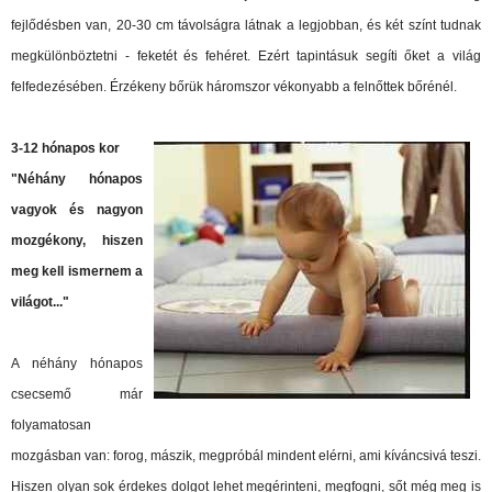
fejlődésben van, 20-30 cm távolságra látnak a legjobban, és két színt tudnak
megkülönböztetni - feketét és fehéret. Ezért tapintásuk segíti őket a világ
felfedezésében. Érzékeny bőrük háromszor vékonyabb a felnőttek bőrénél.
3-12 hónapos kor
"Néhány hónapos
vagyok és nagyon
mozgékony, hiszen
meg kell ismernem a
világot..."
A néhány hónapos
csecsemő már
folyamatosan
mozgásban van: forog, mászik, megpróbál mindent elérni, ami kíváncsivá teszi.
Hiszen olyan sok érdekes dolgot lehet megérinteni, megfogni, sőt még meg is