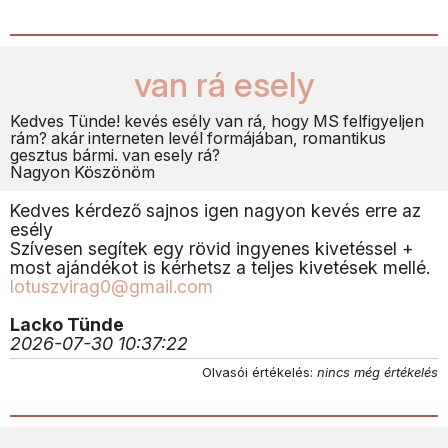
van rá esely
Kedves Tünde! kevés esély van rá, hogy MS felfigyeljen
rám? akár interneten levél formájában, romantikus
gesztus bármi. van esely rá?
Nagyon Köszönöm
Kedves kérdező sajnos igen nagyon kevés erre az
esély
Szívesen segítek egy rövid ingyenes kivetéssel +
most ajándékot is kérhetsz a teljes kivetések mellé.
lotuszvirag0@gmail.com
Lacko Tünde
2026-07-30 10:37:22
Olvasói értékelés:
nincs még értékelés