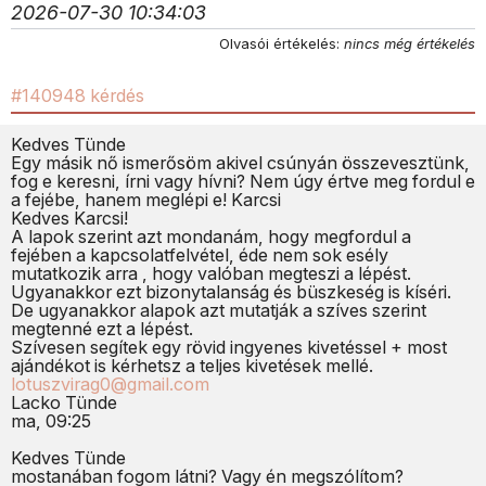
2026-07-30 10:34:03
Olvasói értékelés:
nincs még értékelés
#140948 kérdés
Kedves Tünde
Egy másik nő ismerősöm akivel csúnyán összevesztünk,
fog e keresni, írni vagy hívni? Nem úgy értve meg fordul e
a fejébe, hanem meglépi e! Karcsi
Kedves Karcsi!
A lapok szerint azt mondanám, hogy megfordul a
fejében a kapcsolatfelvétel, éde nem sok esély
mutatkozik arra , hogy valóban megteszi a lépést.
Ugyanakkor ezt bizonytalanság és büszkeség is kíséri.
De ugyanakkor alapok azt mutatják a szíves szerint
megtenné ezt a lépést.
Szívesen segítek egy rövid ingyenes kivetéssel + most
ajándékot is kérhetsz a teljes kivetések mellé.
lotuszvirag0@gmail.com
Lacko Tünde
ma, 09:25
Kedves Tünde
mostanában fogom látni? Vagy én megszólítom?