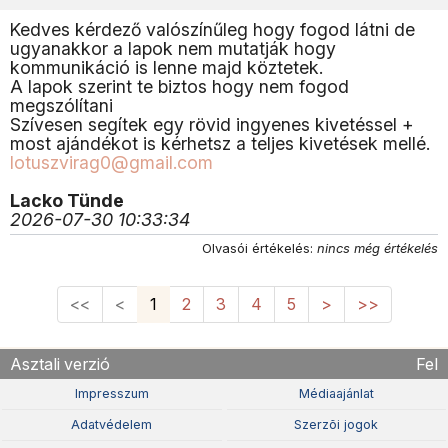
Kedves kérdező valószínűleg hogy fogod látni de
ugyanakkor a lapok nem mutatják hogy
kommunikáció is lenne majd köztetek.
A lapok szerint te biztos hogy nem fogod
megszólítani
Szívesen segítek egy rövid ingyenes kivetéssel +
most ajándékot is kérhetsz a teljes kivetések mellé.
lotuszvirag0@gmail.com
Lacko Tünde
2026-07-30 10:33:34
Olvasói értékelés:
nincs még értékelés
<<
<
1
2
3
4
5
>
>>
Asztali verzió
Fel
Impresszum
Médiaajánlat
Adatvédelem
Szerzõi jogok