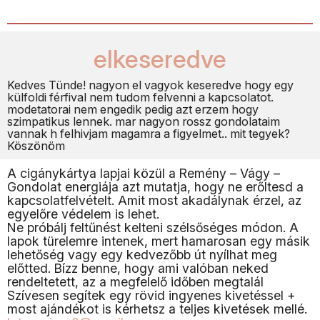
elkeseredve
Kedves Tünde! nagyon el vagyok keseredve hogy egy
külfoldi férfival nem tudom felvenni a kapcsolatot.
modetatorai nem engedik pedig azt erzem hogy
szimpatikus lennek. mar nagyon rossz gondolataim
vannak h felhivjam magamra a figyelmet.. mit tegyek?
Köszönöm
A cigánykártya lapjai közül a Remény – Vágy –
Gondolat energiája azt mutatja, hogy ne erőltesd a
kapcsolatfelvételt. Amit most akadálynak érzel, az
egyelőre védelem is lehet.
Ne próbálj feltűnést kelteni szélsőséges módon. A
lapok türelemre intenek, mert hamarosan egy másik
lehetőség vagy egy kedvezőbb út nyílhat meg
előtted. Bízz benne, hogy ami valóban neked
rendeltetett, az a megfelelő időben megtalál
Szívesen segítek egy rövid ingyenes kivetéssel +
most ajándékot is kérhetsz a teljes kivetések mellé.