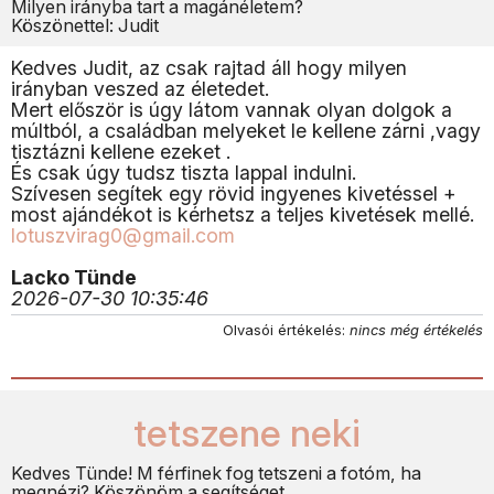
Milyen irányba tart a magánéletem?
Köszönettel: Judit
Kedves Judit, az csak rajtad áll hogy milyen
irányban veszed az életedet.
Mert először is úgy látom vannak olyan dolgok a
múltból, a családban melyeket le kellene zárni ,vagy
tisztázni kellene ezeket .
És csak úgy tudsz tiszta lappal indulni.
Szívesen segítek egy rövid ingyenes kivetéssel +
most ajándékot is kérhetsz a teljes kivetések mellé.
lotuszvirag0@gmail.com
Lacko Tünde
2026-07-30 10:35:46
Olvasói értékelés:
nincs még értékelés
tetszene neki
Kedves Tünde! M férfinek fog tetszeni a fotóm, ha
megnézi? Köszönöm a segítséget