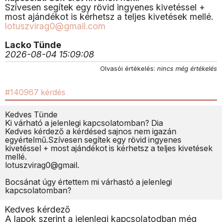
Szívesen segítek egy rövid ingyenes kivetéssel +
most ajándékot is kérhetsz a teljes kivetések mellé.
lotuszvirag0@gmail.com
Lacko Tünde
2026-08-04 15:09:08
Olvasói értékelés:
nincs még értékelés
#140967 kérdés
Kedves Tünde
Ki várható a jelenlegi kapcsolatomban? Dia
Kedves kérdező a kérdésed sajnos nem igazán
egyértelmű.Szívesen segítek egy rövid ingyenes
kivetéssel + most ajándékot is kérhetsz a teljes kivetések
mellé.
lotuszvirag0@gmail.
Bocsánat úgy értettem mi várhastó a jelenlegi
kapcsolatomban?
Kedves kérdező
A lapok szerint a jelenlegi kapcsolatodban még