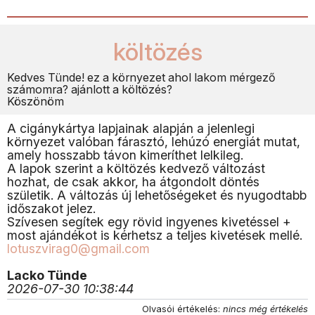
költözés
Kedves Tünde! ez a környezet ahol lakom mérgező
számomra? ajánlott a költözés?
Köszönöm
A cigánykártya lapjainak alapján a jelenlegi
környezet valóban fárasztó, lehúzó energiát mutat,
amely hosszabb távon kimeríthet lelkileg.
A lapok szerint a költözés kedvező változást
hozhat, de csak akkor, ha átgondolt döntés
születik. A változás új lehetőségeket és nyugodtabb
időszakot jelez.
Szívesen segítek egy rövid ingyenes kivetéssel +
most ajándékot is kérhetsz a teljes kivetések mellé.
lotuszvirag0@gmail.com
Lacko Tünde
2026-07-30 10:38:44
Olvasói értékelés:
nincs még értékelés