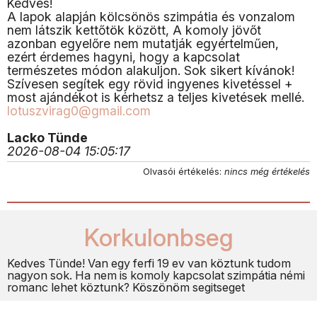
Kedves!
A lapok alapján kölcsönös szimpátia és vonzalom
nem látszik kettőtök között, A komoly jövőt
azonban egyelőre nem mutatják egyértelműen,
ezért érdemes hagyni, hogy a kapcsolat
természetes módon alakuljon. Sok sikert kívánok!
Szívesen segítek egy rövid ingyenes kivetéssel +
most ajándékot is kérhetsz a teljes kivetések mellé.
lotuszvirag0@gmail.com
Lacko Tünde
2026-08-04 15:05:17
Olvasói értékelés:
nincs még értékelés
Korkulonbseg
Kedves Tünde! Van egy ferfi 19 ev van köztunk tudom
nagyon sok. Ha nem is komoly kapcsolat szimpátia némi
romanc lehet köztunk? Köszönöm segitseget