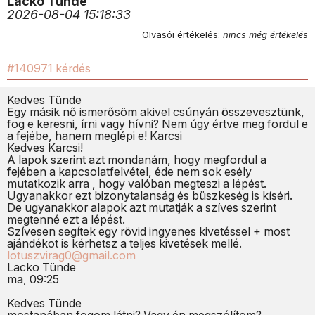
Lacko Tünde
2026-08-04 15:18:33
Olvasói értékelés:
nincs még értékelés
#140971 kérdés
Kedves Tünde
Egy másik nő ismerősöm akivel csúnyán összevesztünk,
fog e keresni, írni vagy hívni? Nem úgy értve meg fordul e
a fejébe, hanem meglépi e! Karcsi
Kedves Karcsi!
A lapok szerint azt mondanám, hogy megfordul a
fejében a kapcsolatfelvétel, éde nem sok esély
mutatkozik arra , hogy valóban megteszi a lépést.
Ugyanakkor ezt bizonytalanság és büszkeség is kíséri.
De ugyanakkor alapok azt mutatják a szíves szerint
megtenné ezt a lépést.
Szívesen segítek egy rövid ingyenes kivetéssel + most
ajándékot is kérhetsz a teljes kivetések mellé.
lotuszvirag0@gmail.com
Lacko Tünde
ma, 09:25
Kedves Tünde