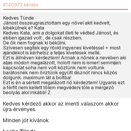
#140972 kérdés
Kedves Tünde
Jánost összeugrasztottam egy nővel akit kedvelt,
kibékülnek e? Kata
Kedves Kata, ami a dolgokat illeti te védted Jánost, és
ebben igazad volt , de csak részben.
De ők nem fognak ki békűlni.
Szívesen segítek egy rövid ingyenes kivetéssel + most
ajándékot is kérhetsz a teljes kivetések mellé.
Ezt is állnéven kérdeztem! Annak a nőnek a nevében aki
aljas módon megalázott, holott nem is ismer! semmijen
kapcsolat soha nem volt köztünk nem voltunk
barátosnék nem őriztünk együtt disznót nincs közös
dolgunk. maximum lát a boltba!
Ezt is én a sértett megalázott nő kérdeztem! Ugyanis ezt
a férfit nem kellett tőlem megvédeni tőle a mérgező
beolyás alol inkább! Z
Kedves kérdező akkor az imenti válaszom akkor
újra érvényes.
Minden jót kívánok