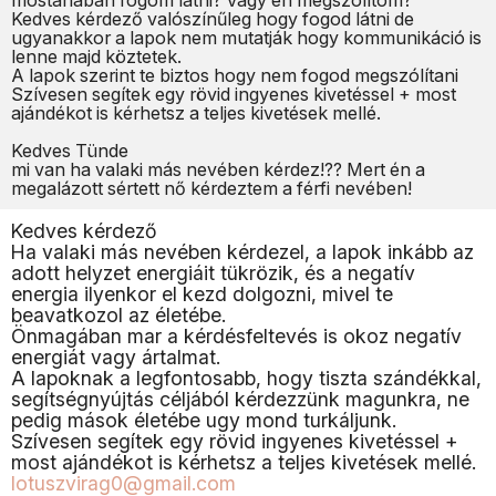
mostanában fogom látni? Vagy én megszólítom?
Kedves kérdező valószínűleg hogy fogod látni de
ugyanakkor a lapok nem mutatják hogy kommunikáció is
lenne majd köztetek.
A lapok szerint te biztos hogy nem fogod megszólítani
Szívesen segítek egy rövid ingyenes kivetéssel + most
ajándékot is kérhetsz a teljes kivetések mellé.
Kedves Tünde
mi van ha valaki más nevében kérdez!?? Mert én a
megalázott sértett nő kérdeztem a férfi nevében!
Kedves kérdező
Ha valaki más nevében kérdezel, a lapok inkább az
adott helyzet energiáit tükrözik, és a negatív
energia ilyenkor el kezd dolgozni, mivel te
beavatkozol az életébe.
Önmagában mar a kérdésfeltevés is okoz negatív
energiát vagy ártalmat.
A lapoknak a legfontosabb, hogy tiszta szándékkal,
segítségnyújtás céljából kérdezzünk magunkra, ne
pedig mások életébe ugy mond turkáljunk.
Szívesen segítek egy rövid ingyenes kivetéssel +
most ajándékot is kérhetsz a teljes kivetések mellé.
lotuszvirag0@gmail.com