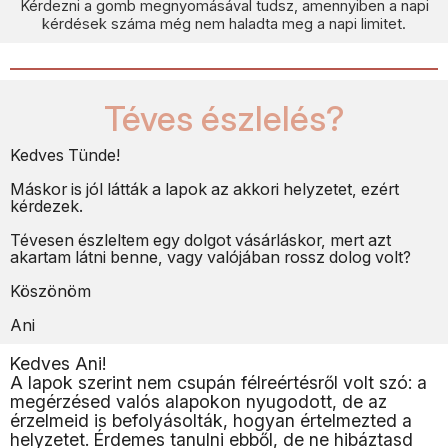
Kérdezni a gomb megnyomásával tudsz, amennyiben a napi
kérdések száma még nem haladta meg a napi limitet.
Téves észlelés?
Kedves Tünde!
Máskor is jól látták a lapok az akkori helyzetet, ezért
kérdezek.
Tévesen észleltem egy dolgot vásárláskor, mert azt
akartam látni benne, vagy valójában rossz dolog volt?
Köszönöm
Ani
Kedves Ani!
A lapok szerint nem csupán félreértésről volt szó: a
megérzésed valós alapokon nyugodott, de az
érzelmeid is befolyásolták, hogyan értelmezted a
helyzetet. Érdemes tanulni ebből, de ne hibáztasd