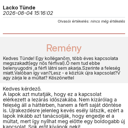
Lacko Tünde
2026-08-04 15:16:02
Olvasói értékelés:
nincs még értékelés
Remény
Kedves Tünde! Egy kolléganőm, több éves kapcsolata
megszakadt(egy nős férfival).Ő nem tud ebbe
belenyugodni ,a férfi látni sem akarja.Szerinte a feleség
miatt.Valóban így van?Lesz - e köztük újra kapcsolat?V
agy zárja le a múltat? Köszönettel
Kedves kérdező.
A lapok azt mutatják, hogy ez a kapcsolat
elérkezett a lezárás időszakába. Nem kizárólag a
feleség áll a háttérben, hanem a férfi saját döntése
is. Újrakezdésre jelenleg kevés esély látszik, ezért a
lapok inkább azt tanácsolják, hogy engedje el a
múltat, mert így nyílhat meg előtte egy boldogabb új
kapcsolat. Sok erőt kívánok neki!