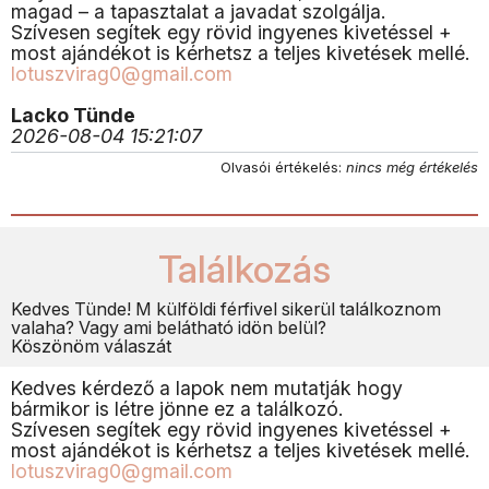
magad – a tapasztalat a javadat szolgálja.
Szívesen segítek egy rövid ingyenes kivetéssel +
most ajándékot is kérhetsz a teljes kivetések mellé.
lotuszvirag0@gmail.com
Lacko Tünde
2026-08-04 15:21:07
Olvasói értékelés:
nincs még értékelés
Találkozás
Kedves Tünde! M külföldi férfivel sikerül találkoznom
valaha? Vagy ami belátható idön belül?
Köszönöm válaszát
Kedves kérdező a lapok nem mutatják hogy
bármikor is létre jönne ez a találkozó.
Szívesen segítek egy rövid ingyenes kivetéssel +
most ajándékot is kérhetsz a teljes kivetések mellé.
lotuszvirag0@gmail.com