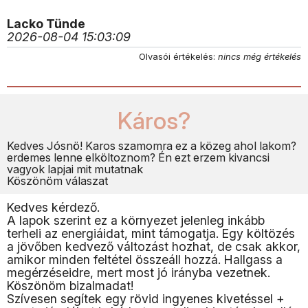
Lacko Tünde
2026-08-04 15:03:09
Olvasói értékelés:
nincs még értékelés
Káros?
Kedves Jósnö! Karos szamomra ez a közeg ahol lakom?
erdemes lenne elköltoznom? Én ezt erzem kivancsi
vagyok lapjai mit mutatnak
Köszönöm válaszat
Kedves kérdező.
A lapok szerint ez a környezet jelenleg inkább
terheli az energiáidat, mint támogatja. Egy költözés
a jövőben kedvező változást hozhat, de csak akkor,
amikor minden feltétel összeáll hozzá. Hallgass a
megérzéseidre, mert most jó irányba vezetnek.
Köszönöm bizalmadat!
Szívesen segítek egy rövid ingyenes kivetéssel +