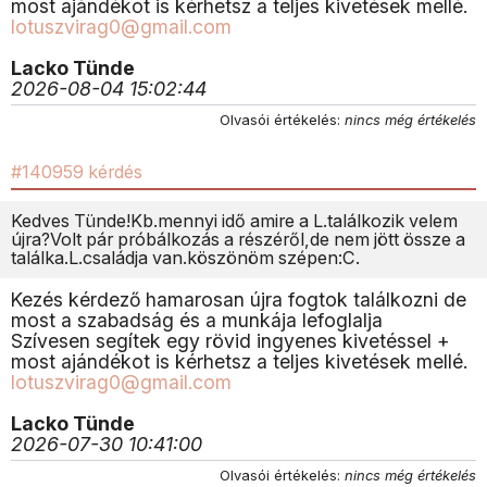
most ajándékot is kérhetsz a teljes kivetések mellé.
lotuszvirag0@gmail.com
Lacko Tünde
2026-08-04 15:02:44
Olvasói értékelés:
nincs még értékelés
#140959 kérdés
Kedves Tünde!Kb.mennyi idő amire a L.találkozik velem
újra?Volt pár próbálkozás a részéről,de nem jött össze a
találka.L.családja van.köszönöm szépen:C.
Kezés kérdező hamarosan újra fogtok találkozni de
most a szabadság és a munkája lefoglalja
Szívesen segítek egy rövid ingyenes kivetéssel +
most ajándékot is kérhetsz a teljes kivetések mellé.
lotuszvirag0@gmail.com
Lacko Tünde
2026-07-30 10:41:00
Olvasói értékelés:
nincs még értékelés