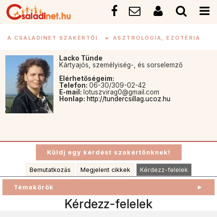
A CSALÁDINET SZAKÉRTŐI
►
ASZTROLÓGIA, EZOTÉRIA
Lacko Tünde
Kártyajós, személyiség-, és sorselemző
Elérhetőségeim:
Telefon:
06-30/309-02-42
E-mail:
lotuszvirag0@gmail.com
Honlap:
http://tundercsillag.ucoz.hu
Bemutatkozás
Megjelent cikkek
Kérdezz-felelek
Témakörök
►
Kérdezz-felelek