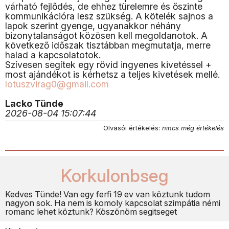
várható fejlődés, de ehhez türelemre és őszinte
kommunikációra lesz szükség. A kötelék sajnos a
lapok szerint gyenge, ugyanakkor néhány
bizonytalanságot közösen kell megoldanotok. A
következő időszak tisztábban megmutatja, merre
halad a kapcsolatotok.
Szívesen segítek egy rövid ingyenes kivetéssel +
most ajándékot is kérhetsz a teljes kivetések mellé.
lotuszvirag0@gmail.com
Lacko Tünde
2026-08-04 15:07:44
Olvasói értékelés:
nincs még értékelés
Korkulonbseg
Kedves Tünde! Van egy ferfi 19 ev van köztunk tudom
nagyon sok. Ha nem is komoly kapcsolat szimpátia némi
romanc lehet köztunk? Köszönöm segitseget