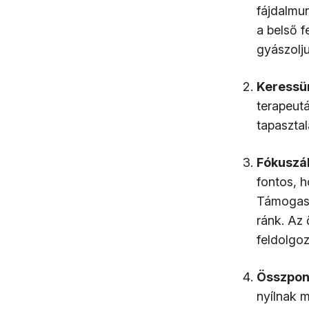
fájdalmun
a belső 
gyászolj
Keressü
terapeutá
tapasztal
Fókuszá
fontos, 
Támogass
ránk. Az 
feldolgo
Összpont
nyílnak 