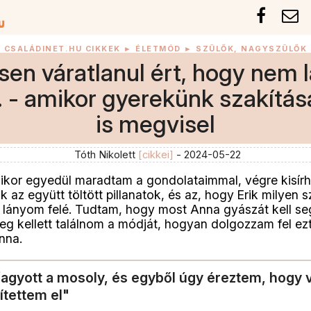
CSALÁDINET.HU CIKKEK
►
ÉLETMÓD
►
SZÜLŐK, NAGYSZÜLŐK
esen váratlanul ért, hogy nem 
. - amikor gyerekünk szakítá
is megvisel
Tóth Nikolett
[cikkei]
- 2024-05-22
amikor egyedül maradtam a gondolataimmal, végre kisí
 az együtt töltött pillanatok, és az, hogy Erik milyen s
a lányom felé. Tudtam, hogy most Anna gyászát kell se
 kellett találnom a módját, hogyan dolgozzam fel ez
nna.
agyott a mosoly, és egyből úgy éreztem, hogy 
ítettem el"