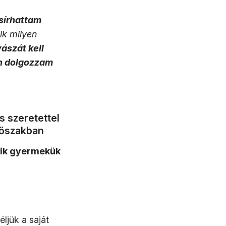
sírhattam
ik milyen
ászát kell
an dolgozzam
s szeretettel
dőszakban
rzik gyermekük
éljük a saját