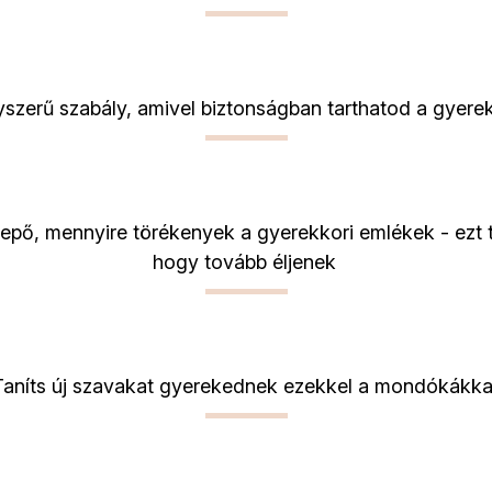
yszerű szabály, amivel biztonságban tarthatod a gyere
epő, mennyire törékenyek a gyerekkori emlékek - ezt 
hogy tovább éljenek
Taníts új szavakat gyerekednek ezekkel a mondókákka