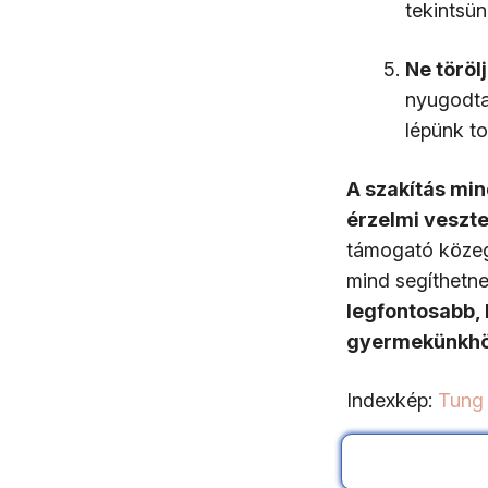
tekintsün
Ne töröl
nyugodtan
lépünk to
A szakítás min
érzelmi veszt
támogató közeg 
mind segíthetne
legfontosabb,
gyermekünkhöz
Indexkép:
Tung