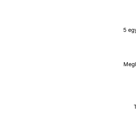
5 eg
Megl