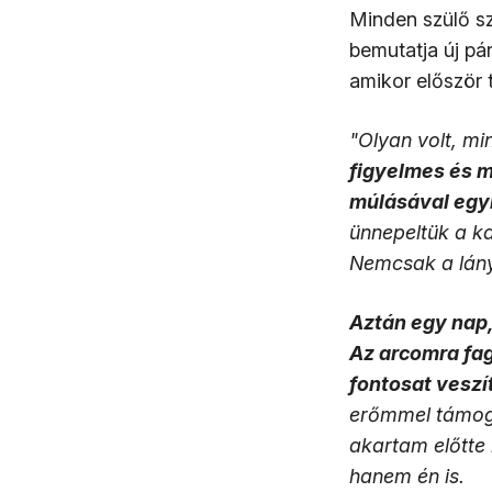
Minden szülő sz
bemutatja új pá
amikor először 
"Olyan volt, mi
figyelmes és m
múlásával egyr
ünnepeltük a k
Nemcsak a lán
Aztán egy nap,
Az arcomra fag
fontosat veszí
erőmmel támogat
akartam előtte 
hanem én is.