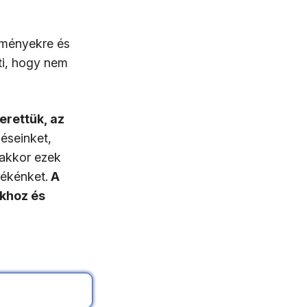
lményekre és
ti, hogy nem
erettük, az
éseinket,
 akkor ezek
békénket.
A
nkhoz és