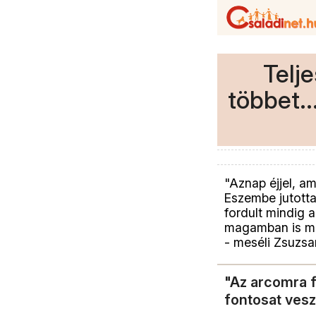
Telj
többet..
"Aznap éjjel, 
Eszembe jutottak
fordult mindig 
magamban is meg
- meséli Zsuzsa
"Az arcomra f
fontosat vesz