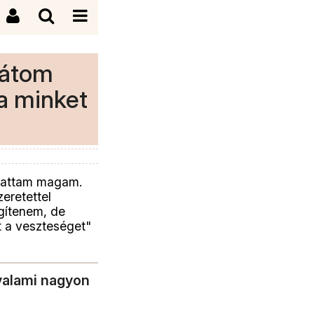
látom
sa minket
rhattam magam.
zeretettel
gítenem, de
t a veszteséget"
valami nagyon