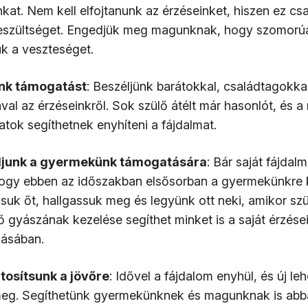
kat. Nem kell elfojtanunk az érzéseinket, hiszen ez cs
feszültséget. Engedjük meg magunknak, hogy szomorú
uk a veszteséget.
nk támogatást
: Beszéljünk barátokkal, családtagokka
val az érzéseinkről. Sok szülő átélt már hasonlót, és 
atok segíthetnek enyhíteni a fájdalmat.
ljunk a gyermekünk támogatására
: Bár saját fájdal
hogy ebben az időszakban elsősorban a gyermekünkre k
uk őt, hallgassuk meg és legyünk ott neki, amikor sz
ő gyászának kezelése segíthet minket is a saját érzése
zásában.
osítsunk a jövőre
: Idővel a fájdalom enyhül, és új l
meg. Segíthetünk gyermekünknek és magunknak is abb