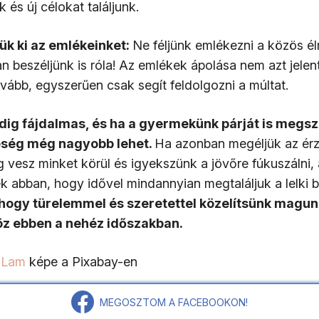
k és új célokat találjunk.
jük ki az emlékeinket:
Ne féljünk emlékezni a közös é
 beszéljünk is róla! Az emlékek ápolása nem azt jelen
vább, egyszerűen csak segít feldolgozni a múltat.
dig fájdalmas, és ha a gyermekünk párját is megsz
eség még nagyobb lehet.
Ha azonban megéljük az érz
vesz minket körül és igyekszünk a jövőre fúkuszálni,
k abban, hogy idővel mindannyian megtaláljuk a lelki 
 hogy türelemmel és szeretettel közelítsünk magu
 ebben a nehéz időszakban.
 Lam
képe a Pixabay-en
MEGOSZTOM A FACEBOOKON!