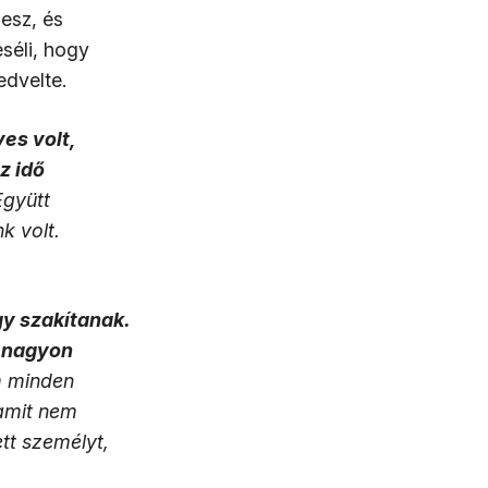
esz, és
séli, hogy
edvelte.
ves volt,
z idő
Együtt
k volt.
gy szakítanak.
i nagyon
m minden
 amit nem
tt személyt,