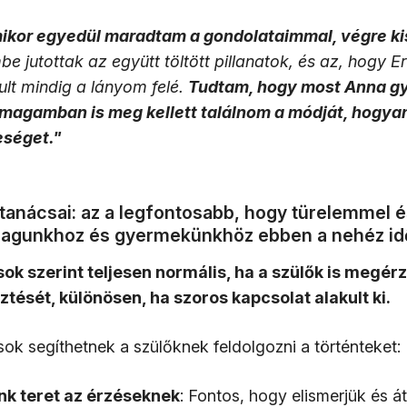
mikor egyedül maradtam a gondolataimmal, végre ki
 jutottak az együtt töltött pillanatok, és az, hogy Er
dult mindig a lányom felé.
Tudtam, hogy most Anna gy
 magamban is meg kellett találnom a módját, hogy
eséget."
anácsai: az a legfontosabb, hogy türelemmel é
magunkhoz és gyermekünkhöz ebben a nehéz i
ok szerint teljesen normális, ha a szülők is megé
ztését, különösen, ha szoros kapcsolat alakult ki.
sok segíthetnek a szülőknek feldolgozni a történteket:
k teret az érzéseknek
: Fontos, hogy elismerjük és át