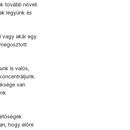
ak tovább növeli
ak legyünk és
l vagy akár egy
a megosztott
munk is valós,
oncentráljunk.
üksége van
ink
ehetőségek
an, hogy előre