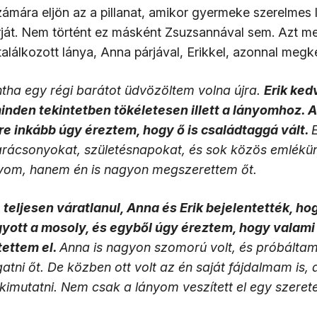
ámára eljön az a pillanat, amikor gyermeke szerelmes l
rját. Nem történt ez másként Zsuzsannával sem. Azt me
találkozott lánya, Anna párjával, Erikkel, azonnal megk
ntha egy régi barátot üdvözöltem volna újra.
Erik ked
inden tekintetben tökéletesen illett a lányomhoz. A
e inkább úgy éreztem, hogy ő is családtaggá vált.
arácsonyokat, születésnapokat, és sok közös emlékün
yom, hanem én is nagyon megszerettem őt.
 teljesen váratlanul, Anna és Erik bejelentették, ho
yott a mosoly, és egyből úgy éreztem, hogy valam
tettem el.
Anna is nagyon szomorú volt, és próbálta
ni őt. De közben ott volt az én saját fájdalmam is,
kimutatni. Nem csak a lányom veszített el egy szerete