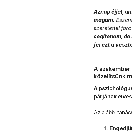
Aznap éjjel, a
magam.
Eszembe
szeretettel for
segítenem, de
fel ezt a veszt
A szakember t
közelítsünk 
A pszichológus
párjának elves
Az alábbi tanác
Engedjün