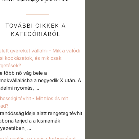
KDNP büntetőjogi lépeseket tesz
TOVÁBBI CIKKEK A
KATEGÓRIÁBÓL
lett gyereket vállalni – Mik a valódi
si kockázatok, és mik csak
ztgetések?
e több nő vág bele a
mekvállalásba a negyedik X után. A
adalmi nyomás, ...
hességi tévhit - Mit tilos és mit
bad?
randósság ideje alatt rengeteg tévhit
abona terjed a a kismamák
yezetében, ...
oló csalás: az egész terhességet