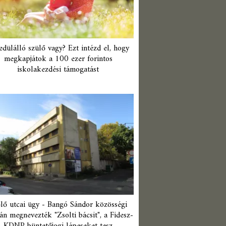
edülálló szülő vagy? Ezt intézd el, hogy
megkapjátok a 100 ezer forintos
iskolakezdési támogatást
lő utcai ügy - Bangó Sándor közösségi
án megnevezték "Zsolti bácsit", a Fidesz-