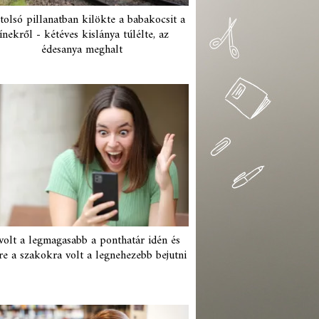
tolsó pillanatban kilökte a babakocsit a
ínekről - kétéves kislánya túlélte, az
édesanya meghalt
 volt a legmagasabb a ponthatár idén és
re a szakokra volt a legnehezebb bejutni