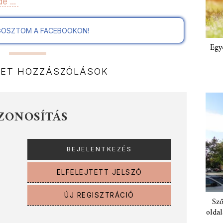
e ...
OSZTOM A FACEBOOKON!
Egy
NET HOZZÁSZÓLÁSOK
ZONOSÍTÁS
ELFELEJTETT JELSZÓ
ÚJ REGISZTRÁCIÓ
Sző
oldal