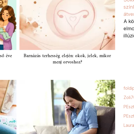
szín
átve
A kö
elmo
illúz
ső éve
Barnázás terhesség elején: okok, jelek, mikor
menj orvoshoz?
foldi
Zoli
PEszt
PEszt
Laur