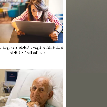
t, hogy te is ADHD-s vagy? A felnőttkori
ADHD 8 árulkodó jele