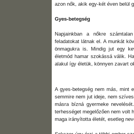
azon nők, akik egy-két éven belül 
Gyes-betegség
Napjainkban a nőkre számtalan 
feladatokat látnak el. A munkát köv
önmagukra is. Mindig jut egy ke
életmód hamar szokássá válik. Ha
alakul így életük, könnyen zavart o
A gyes-betegség nem más, mint eg
semmire nem jut ideje, nem szívesen
másra bízná gyermeke nevelését.
terhességet megelőzően nem volt h
maga irányította életét, esetleg ne