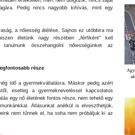
emében értéktelen, mert nem dolgozik, nincs saját
agára. Pedig nincs nagyobb kihívás, mint egy
aság, a nőiesség átélése. Sajnos ez utóbbira ma
szen életünk nagy részében „férfiként” kell
l tanulnunk összehangolni nőiességünket az
legfontosabb része
Agys
ak
ég idő a gyermekvállalásra. Máskor pedig azért
stől, esetleg a gyermekneveléssel kapcsolatos
lalás egy nő életének fontos része, nem tehető egy
unkánkkal. Állásunkat anélkül is elveszthetjük,
eink nem tűnnek el, ha soha nem próbáljuk ki az