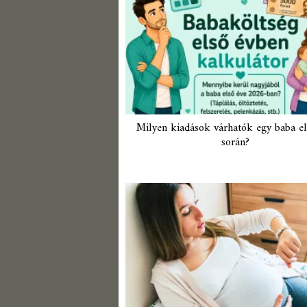
Milyen kiadások várhatók egy baba el
során?