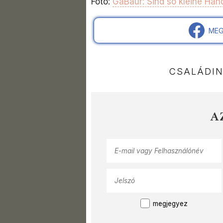
Fotó:
GaBaur: Sind so kleine Händ
MEG
CSALÁDI
A
megjegyez