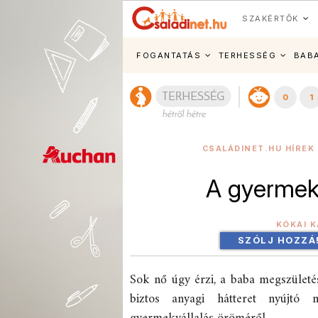
SZAKÉRTŐK
FOGANTATÁS
TERHESSÉG
BAB
0
1
CSALÁDINET.HU HÍREK
A gyermekv
KÓKAI K
SZÓLJ HOZZÁ
Sok nő úgy érzi, a baba megszületés
biztos anyagi hátteret nyújtó