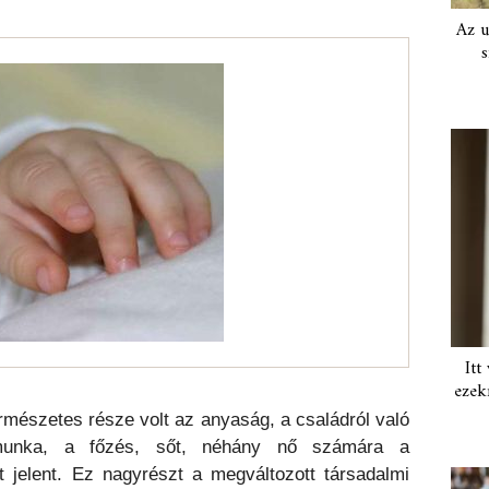
Az u
s
Itt
ezek
rmészetes része volt az anyaság, a családról való
unka, a főzés, sőt, néhány nő számára a
 jelent. Ez nagyrészt a megváltozott társadalmi