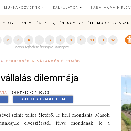
MUNKAKÖZVETÍTŐ
KALKULÁTOR
BABA-MAMA HÍRLEV
A
GYEREKNEVELÉS
TB, PÉNZÜGYEK
ÉLETMÓD
SZABAD
2
3
4
5
6
7
8
9
10
11
12
TERHESSÉG
VÁRANDÓS ÉLETMÓD
állalás dilemmája
ATA
|
2007-10-04 10:53
!
KÜLDÉS E-MAILBEN
ével szinte teljes életéről le kell mondania. Mások
 munkájuk elvesztésétől félve mondanak le a