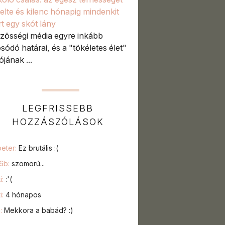
lelte és kilenc hónapig mindenkit
rt egy skót lány
zösségi média egyre inkább
sódó határai, és a "tökéletes élet"
iójának ...
LEGFRISSEBB
HOZZÁSZÓLÁSOK
peter:
Ez brutális :(
76b:
szomorú...
i:
:'(
i:
4 hónapos
a:
Mekkora a babád? :)