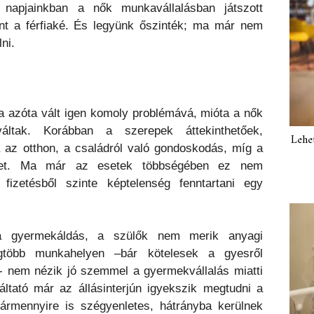
 napjainkban a nők munkavállalásban játszott
int a férfiaké. És legyünk őszinték; ma már nem
ni.
 azóta vált igen komoly problémává, mióta a nők
ltak. Korábban a szerepek áttekinthetőek,
Lehe
a az otthon, a családról való gondoskodás, míg a
tteret. Ma már az esetek többségében ez nem
fizetésből szinte képtelenség fenntartani egy
 gyermekáldás, a szülők nem merik anyagi
egtöbb munkahelyen –bár kötelesek a gyesről
i- nem nézik jó szemmel a gyermekvállalás miatti
tató már az állásinterjún igyekszik megtudni a
bármennyire is szégyenletes, hátrányba kerülnek