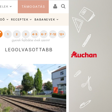
ELEK
TÁMOGATÁS
IDŐ
RECEPTEK
BABANEVEK
1
2
3
4-5
6-7
7-12
12+
LEGOLVASOTTABB