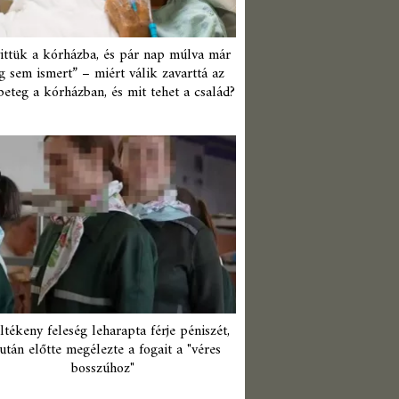
ittük a kórházba, és pár nap múlva már
 sem ismert” – miért válik zavarttá az
beteg a kórházban, és mit tehet a család?
ltékeny feleség leharapta férje péniszét,
után előtte megélezte a fogait a "véres
bosszúhoz"