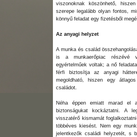
viszonoknak köszönhető, hiszen
szerepe legalább olyan fontos, m
könnyű feladat egy fizetésből megél
Az anyagi helyzet
A munka és család összehangolása
is a munkaerőpiac részévé vá
egyértelműek voltak; a nő feladat
férfi biztosítja az anyagi há
megoldható, hiszen egy átlagos 
családot.
Néha éppen emiatt marad el a
biztonságukat kockáztatni. A l
visszatérő kismamát foglalkoztatn
többéves kiesést. Nem egy munkál
jelentkezők családi helyzetét, s 