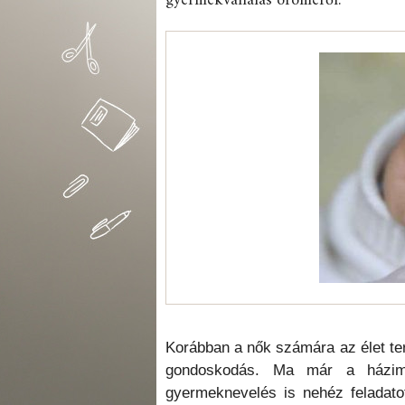
gyermekvállalás öröméről.
Korábban a nők számára az élet te
gondoskodás. Ma már a házim
gyermeknevelés is nehéz feladatot