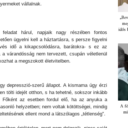
gyermeket vállalnak.
„Bev
meg
idős 
feladat hárul, napjaik nagy részében fontos
etően ügyelni kell a háztartásra, s persze figyelni
vés idő a kikapcsolódásra, barátokra- s ez az
 a várandósság nem tervezett, csupán véletlenül
kozhat a megszokott életvitelben.
y depresszió-szerű állapot. A kismama úgy érzi
 tölti idejét otthon, s ha tehetné, sokszor inkább
 Főként az esetben fordul elő, ha az anyuka a
A fé
asonló helyzetben; nem voltak kötöttségei, mindig
mi
veltetésének ellent mond a látszólagos „tétlenség”.