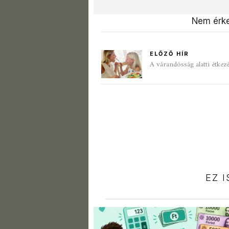
Nem érke
ELŐZŐ HÍR
A várandósság alatti étkez
EZ 