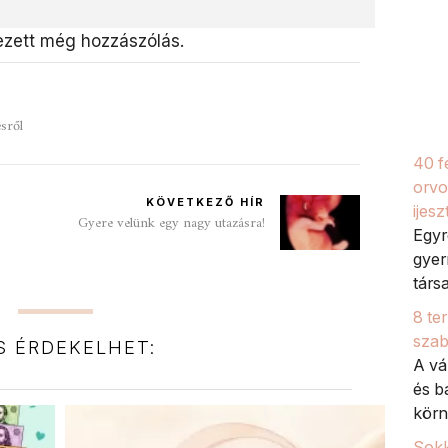
zett még hozzászólás.
ésről
40 fe
orvo
KÖVETKEZŐ HÍR
ijes
Gyere velünk egy nagy utazásra!
Egyr
gyer
társ
8 ter
sza
IS ÉRDEKELHET:
A vá
és b
körn
Sokk