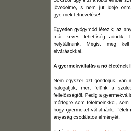
Sokszor úgy érzi a többi ember sz
jövedelme, s nem jut ideje önm
gyermek felnevelése!
Egyetlen gyógymód létezik; az any
már kevés lehetőség adódik, hi
helytállnunk. Mégis, meg kel
elvárásokkal.
A gyermekvállalás a nő életének 
Nem egyszer azt gondoljuk, van m
halogatjuk, mert félünk a szülé
fellelősségtől. Pedig a gyermekvál
mérlegre sem félelmeinkkel, sem m
hogy gyermeket vállalnánk. Félelm
anyaság csodálatos élményét.