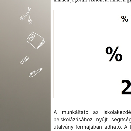
minden jogosult szülőnek, minden gy
A munkáltató az iskolakezdé
beiskolázásához nyújt segíts
utalvány formájában adható. A 