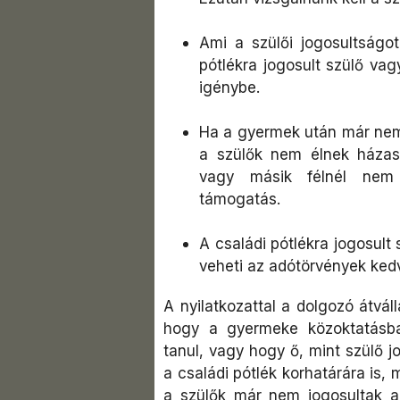
Ami a szülői jogosultságot 
pótlékra jogosult szülő vag
igénybe.
Ha a gyermek után már nem f
a szülők nem élnek háza
vagy másik félnél nem 
támogatás.
A családi pótlékra jogosult 
veheti az adótörvények kedv
A nyilatkozattal a dolgozó átváll
hogy a gyermeke közoktatásban
tanul, vagy hogy ő, mint szülő j
a családi pótlék korhatárára is, 
a szülők már nem jogosultak a