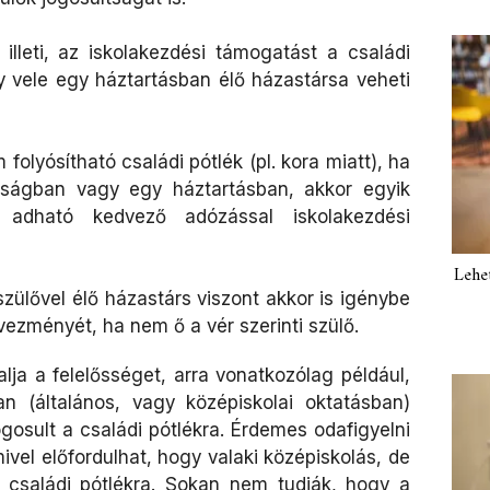
illeti, az iskolakezdési támogatást a családi
y vele egy háztartásban élő
házastársa veheti
olyósítható családi pótlék (pl. kora miatt), ha
sságban vagy egy
háztartásban, akkor egyik
adható kedvező adózással iskolakezdési
Lehe
szülővel élő házastárs viszont akkor is igénybe
ezményét, ha nem ő a vér szerinti szülő.
alja a felelősséget, arra vonatkozólag például,
 (általános, vagy középiskolai oktatásban)
ogosult a családi pótlékra. Érdemes odafigyelni
mivel előfordulhat, hogy valaki középiskolás, de
 családi pótlékra. Sokan nem tudják, hogy a