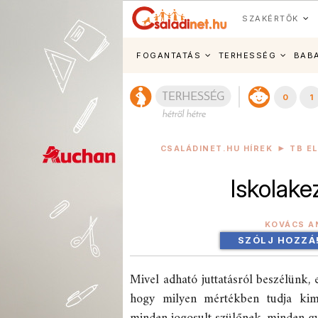
SZAKÉRTŐK
FOGANTATÁS
TERHESSÉG
BAB
0
1
CSALÁDINET.HU HÍREK
TB E
Iskolak
KOVÁCS A
SZÓLJ HOZZÁ
Mivel adható juttatásról beszélünk, 
hogy milyen mértékben tudja kime