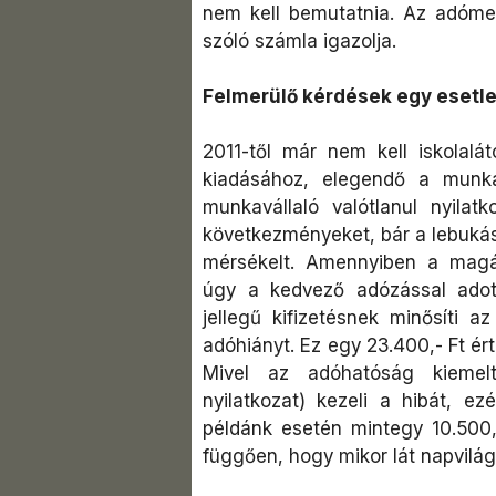
nem kell bemutatnia. Az adóme
szóló számla igazolja.
Felmerülő kérdések egy esetle
2011-től már nem kell iskolalá
kiadásához, elegendő a munkav
munkavállaló valótlanul nyilatk
következményeket, bár a lebuká
mérsékelt. Amennyiben a magán
úgy a kedvező adózással adott
jellegű kifizetésnek minősíti 
adóhiányt. Ez egy 23.400,- Ft ért
Mivel az adóhatóság kiemelt 
nyilatkozat) kezeli a hibát, e
példánk esetén mintegy 10.500,
függően, hogy mikor lát napvilág