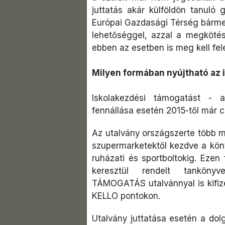
juttatás akár külföldön tanuló
Európai Gazdasági Térség bármel
lehetőséggel, azzal a megkötés
ebben az esetben is meg kell fele
Milyen formában nyújtható az
Iskolakezdési támogatást - a
fennállása esetén 2015-től már 
Az utalvány országszerte több mi
szupermarketektől kezdve a köny
ruházati és sportboltokig. Ezen 
keresztül rendelt tanköny
TÁMOGATÁS utalvánnyal is kifizet
KELLO pontokon.
Utalvány juttatása esetén a dol