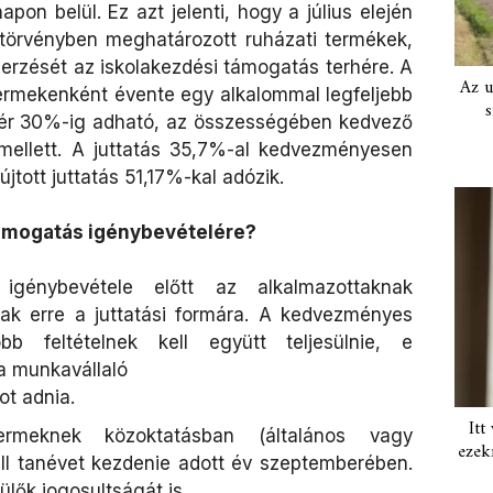
on belül. Ez azt jelenti, hogy a július elején
törvényben meghatározott ruházati termékek,
rzését az iskolakezdési támogatás terhére. A
Az u
rmekenként évente egy alkalommal legfeljebb
s
lbér 30%-ig adható, az összességében kedvező
mellett.
A juttatás 35,7%-al kedvezményesen
jtott juttatás 51,17%-kal adózik.
támogatás igénybevételére?
igénybevétele előtt az alkalmazottaknak
ltak erre a juttatási formára. A kedvezményes
bb feltételnek kell együtt teljesülnie, e
 a munkavállaló
ot adnia.
Itt
ermeknek közoktatásban (általános vagy
ezek
ll tanévet kezdenie adott év
szeptemberében.
ülők jogosultságát is.