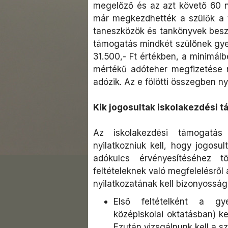
megelőző és az azt követő 60 nap
már megkezdhették a szülők a 
taneszközök és tankönyvek besze
támogatás mindkét szülőnek gye
31.500,- Ft értékben, a minimá
mértékű adóteher megfizetése 
adózik.
Az e fölötti összegben nyú
Kik jogosultak iskolakezdési 
Az iskolakezdési támogatás 
nyilatkozniuk kell, hogy jogosu
adókulcs érvényesítéséhez tö
feltételeknek való megfelelésről
nyilatkozatának kell bizonyosság
Első feltételként a gy
középiskolai oktatásban) ke
Ezután vizsgálnunk kell a sz