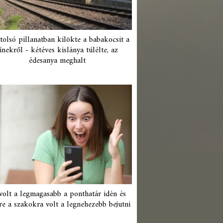
tolsó pillanatban kilökte a babakocsit a
ínekről - kétéves kislánya túlélte, az
édesanya meghalt
 volt a legmagasabb a ponthatár idén és
re a szakokra volt a legnehezebb bejutni