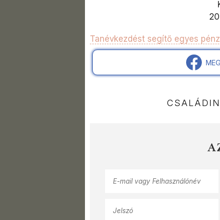
20
Tanévkezdést segítő egyes pénzb
MEG
CSALÁDI
A