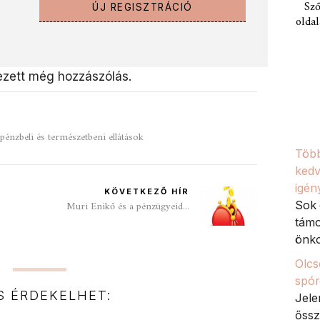
Sző
ÚJ REGISZTRÁCIÓ
oldal
zett még hozzászólás.
pénzbeli és természetbeni ellátások
Több
kedv
igén
KÖVETKEZŐ HÍR
Sok 
Muri Enikő és a pénzügyeid...
támo
önko
Olcs
spór
IS ÉRDEKELHET:
Jele
őssz