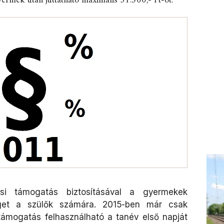
ermek után juttatható maximális 31.500,- Ft-ot.
si támogatás biztosításával a gyermekek
éget a szülők számára. 2015-ben már csak
támogatás felhasználható a tanév első napját