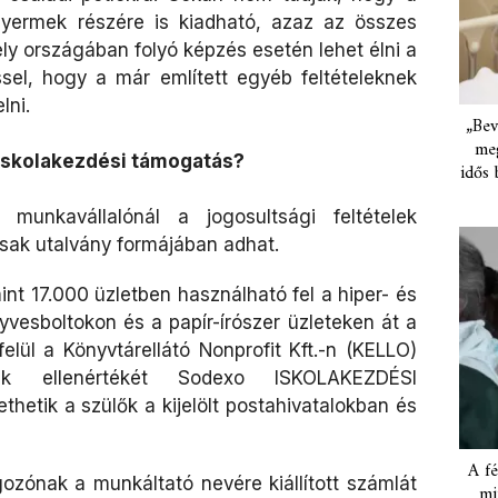
 gyermek részére is kiadható, azaz az összes
y országában folyó képzés esetén lehet élni a
sel, hogy a már említett egyéb feltételeknek
lni.
„Bev
meg
 iskolakezdési támogatás?
idős 
 munkavállalónál a jogosultsági feltételek
csak utalvány formájában adhat.
nt 17.000 üzletben használható fel a hiper- és
vesboltokon és a papír-írószer üzleteken át a
felül a Könyvtárellátó Nonprofit Kft.-n (KELLO)
vek ellenértékét Sodexo ISKOLAKEZDÉSI
hetik a szülők a kijelölt postahivatalokban és
A fé
gozónak a munkáltató nevére kiállított számlát
mi