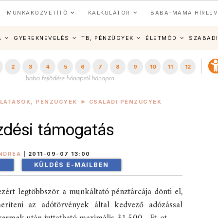
MUNKAKÖZVETÍTŐ
KALKULÁTOR
BABA-MAMA HÍRLEV
A
GYEREKNEVELÉS
TB, PÉNZÜGYEK
ÉLETMÓD
SZABAD
2
3
4
5
6
7
8
9
10
11
12
LLÁTÁSOK, PÉNZÜGYEK
CSALÁDI PÉNZÜGYEK
ezdési támogatás
NDREA
|
2011-09-07 13:00
!
KÜLDÉS E-MAILBEN
ezért legtöbbször a munkáltató pénztárcája dönti el,
ríteni az adótörvények által kedvező adózással