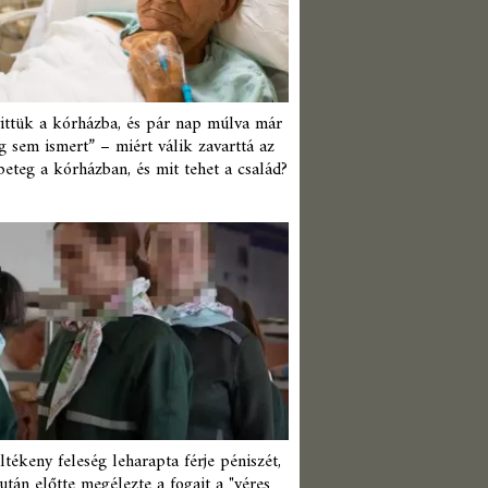
ittük a kórházba, és pár nap múlva már
 sem ismert” – miért válik zavarttá az
beteg a kórházban, és mit tehet a család?
ltékeny feleség leharapta férje péniszét,
után előtte megélezte a fogait a "véres