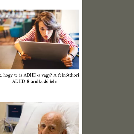
t, hogy te is ADHD-s vagy? A felnőttkori
ADHD 8 árulkodó jele