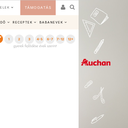
ELEK
TÁMOGATÁS
IDŐ
RECEPTEK
BABANEVEK
1
2
3
4-5
6-7
7-12
12+