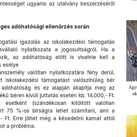
ntességet ugyanis az utalvány beszerzéséről
ges adóhatósági ellenőrzés során
togatási igazolás az iskolakezdési támogatás
állaló nyilatkozata a jogosultságról. Ha a
ozik, az adóhatóság előtt is viselnie kell a
s esélye
személy valótlan nyilatkozatára fény derül,
 iskolakezdési támogatást valószínűleg bér
Agys
az adóhatóság és ez alapján állapítja meg az
ak
ékű béren kívüli juttatás esetén kb. 14.000,- Ft.
esetként (szándékosan kitöltött valótlan
zért 75 %-os bírságra lehet számítani, ami a
- Ft. Erre jöhet még a késedelmi kamat attól
ot a probléma.