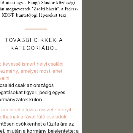
lő utcai ügy - Bangó Sándor közösségi
án megnevezték "Zsolti bácsit", a Fidesz-
KDNP büntetőjogi lépeseket tesz
TOVÁBBI CIKKEK A
KATEGÓRIÁBÓL
 kevéssé ismert helyi családi
ezmény, amelyet most lehet
yelni
család csak az országos
gatásokat figyeli, pedig egyes
rmányzatok külön ...
óbb lehet a tűzifa ősszel - ennyit
olhatnak a fával fűtő családok
ntősen csökkenhet a tűzifa ára az
el, miután a kormány bejelentette: a