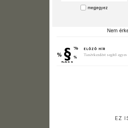
megjegyez
Nem érke
ELŐZŐ HÍR
Tanévkezdést segítő egyes 
EZ 