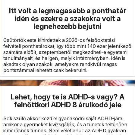
Itt volt a legmagasabb a ponthatár
idén és ezekre a szakokra volt a
legnehezebb bejutni
Csütörtök este kihirdették a 2026-os felsőoktatási
felvételi ponthatárokat, így több mint 140 ezer jelentkező
számára eldőlt, szeptembertől megkezdheti-e egyetemi
tanulmányait, és ha igen, melyik intézményben. Idén is
akadtak olyan szakok, amelyekre rendkívül magas
pontszámmal lehetett csak bekerülni.
Lehet, hogy te is ADHD-s vagy? A
felnőttkori ADHD 8 árulkodó jele
Sok szülő akkor kezd el gyanakodni saját ADHD-jára,
amikor a gyermekét kivizsgálják, és a tünetek feltűnően
ismerősnek tűnnek. Nem véletlenül: az ADHD gyakran