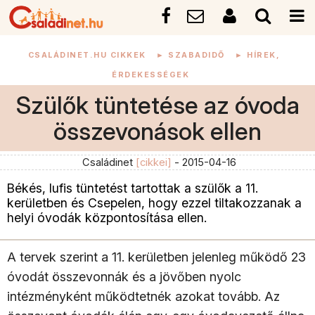
CSALÁDINET.HU CIKKEK
►
SZABADIDŐ
►
HÍREK,
ÉRDEKESSÉGEK
Szülők tüntetése az óvoda
összevonások ellen
Családinet
[cikkei]
- 2015-04-16
Békés, lufis tüntetést tartottak a szülők a 11.
kerületben és Csepelen, hogy ezzel tiltakozzanak a
helyi óvodák központosítása ellen.
A tervek szerint a 11. kerületben jelenleg működő 23
óvodát összevonnák és a jövőben nyolc
intézményként működtetnék azokat tovább. Az