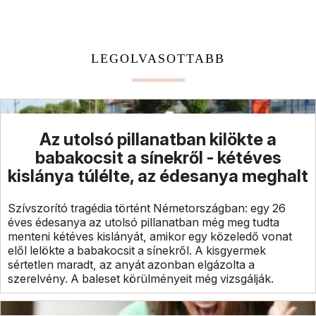
LEGOLVASOTTABB
Az utolsó pillanatban kilökte a
babakocsit a sínekről - kétéves
kislánya túlélte, az édesanya meghalt
Szívszorító tragédia történt Németországban: egy 26
éves édesanya az utolsó pillanatban még meg tudta
menteni kétéves kislányát, amikor egy közeledő vonat
elől lelökte a babakocsit a sínekről. A kisgyermek
sértetlen maradt, az anyát azonban elgázolta a
szerelvény. A baleset körülményeit még vizsgálják.