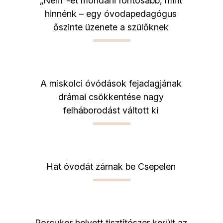
„Nem”-et mondani fontosabb, mint
hinnénk – egy óvodapedagógus
őszinte üzenete a szülőknek
A miskolci óvódások fejadagjának
drámai csökkentése nagy
felháborodást váltott ki
Hat óvodát zárnak be Csepelen
Porcukor helyett tisztítószer került az