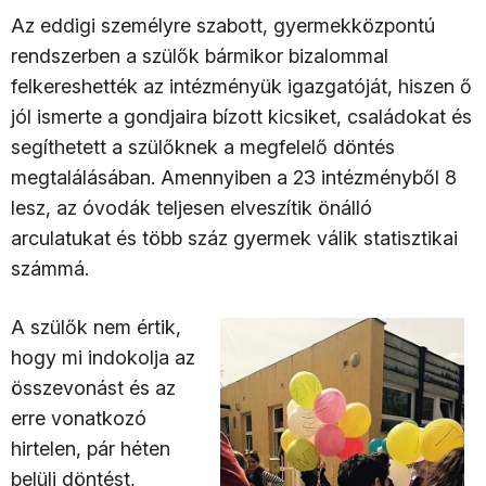
Az eddigi személyre szabott, gyermekközpontú
rendszerben a szülők bármikor bizalommal
felkereshették az intézményük igazgatóját, hiszen ő
jól ismerte a gondjaira bízott kicsiket, családokat és
segíthetett a szülőknek a megfelelő döntés
megtalálásában. Amennyiben a 23 intézményből 8
lesz, az óvodák teljesen elveszítik önálló
arculatukat és több száz gyermek válik statisztikai
számmá.
A szülők nem értik,
hogy mi indokolja az
összevonást és az
erre vonatkozó
hirtelen, pár héten
belüli döntést,