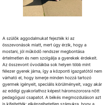
A szülők aggodalmukat fejezték ki az
összevonások miatt, mert úgy érzik, hogy a
mostani, jól működő rendszer megbontása
értelmetlen és nem szolgálja a gyerekek érdekeit.
Az összevont óvodákba sok helyen több mint
félezer gyerek járna, így a központi igazgatótól nem
várható el, hogy ismerje minden hozzá tartozó
gyermek igényeit, speciális körülményeit, vagy akár
az eddigi gyakorlathoz képest háromszorosra nőtt
pedagógusi csapatot. A békés megmozduláson azt
is kifejtették: elképzelhetetlen számukra, hogy a