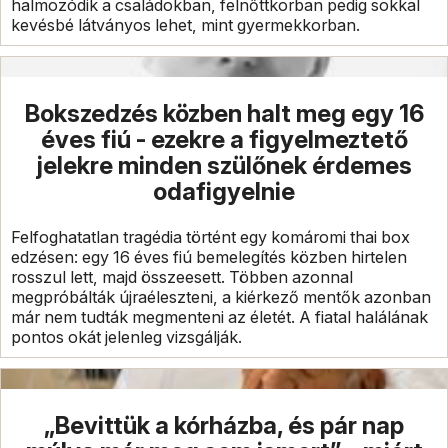
halmozódik a családokban, felnőttkorban pedig sokkal
kevésbé látványos lehet, mint gyermekkorban.
Bokszedzés közben halt meg egy 16
éves fiú - ezekre a figyelmeztető
jelekre minden szülőnek érdemes
odafigyelnie
Felfoghatatlan tragédia történt egy komáromi thai box
edzésen: egy 16 éves fiú bemelegítés közben hirtelen
rosszul lett, majd összeesett. Többen azonnal
megpróbálták újraéleszteni, a kiérkező mentők azonban
már nem tudták megmenteni az életét. A fiatal halálának
pontos okát jelenleg vizsgálják.
„Bevittük a kórházba, és pár nap