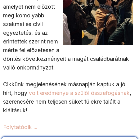
amelyet nem előzött
meg komolyabb
szakmai és civil
egyeztetés, és az
érintettek szerint nem
mérte fel előzetesen a
döntés következményeit a magát családbarátnak
valló önkormányzat.
Cikkünk megjelenésének másnapján kaptuk a jó
hírt, hogy
volt eredménye a szülői összefogásnak
,
szerencsére nem teljesen süket fülekre talált a
kiáltásuk!
Folytatódik ...