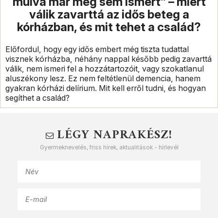
múlva már meg sem ismert” – miért
válik zavarttá az idős beteg a
kórházban, és mit tehet a család?
Előfordul, hogy egy idős embert még tiszta tudattal
visznek kórházba, néhány nappal később pedig zavarttá
válik, nem ismeri fel a hozzátartozóit, vagy szokatlanul
aluszékony lesz. Ez nem feltétlenül demencia, hanem
gyakran kórházi delírium. Mit kell erről tudni, és hogyan
segíthet a család?
LÉGY NAPRAKÉSZ!
Gyermeknevelés, friss hírek, aktualitások - hírlevél