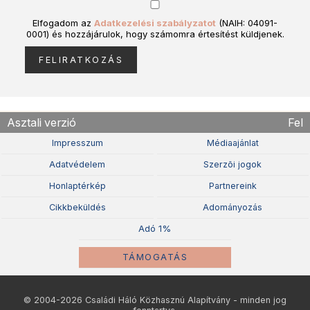
Elfogadom az
Adatkezelési szabályzatot
(NAIH: 04091-
0001) és hozzájárulok, hogy számomra értesítést küldjenek.
Asztali verzió
Fel
Impresszum
Médiaajánlat
Adatvédelem
Szerzõi jogok
Honlaptérkép
Partnereink
Cikkbeküldés
Adományozás
Adó 1%
TÁMOGATÁS
© 2004-2026 Családi Háló Közhasznú Alapítvány - minden jog