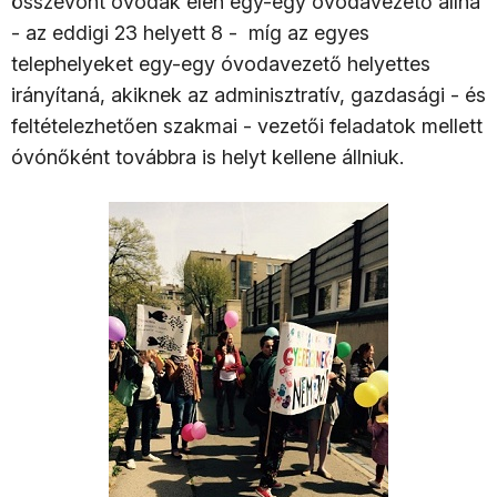
összevont óvodák élén egy-egy óvodavezető állna
- az eddigi 23 helyett 8 - míg az egyes
telephelyeket egy-egy óvodavezető helyettes
irányítaná, akiknek az adminisztratív, gazdasági - és
feltételezhetően szakmai - vezetői feladatok mellett
óvónőként továbbra is helyt kellene állniuk.