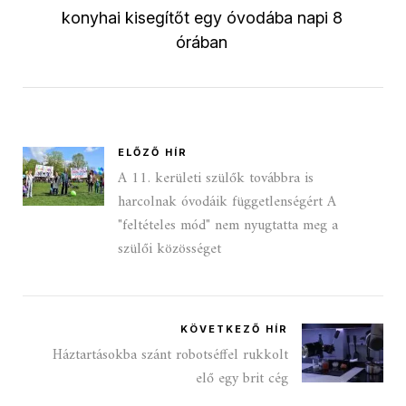
konyhai kisegítőt egy óvodába napi 8
órában
ELŐZŐ HÍR
A 11. kerületi szülők továbbra is
harcolnak óvodáik függetlenségért A
"feltételes mód" nem nyugtatta meg a
szülői közösséget
KÖVETKEZŐ HÍR
Háztartásokba szánt robotséffel rukkolt
elő egy brit cég