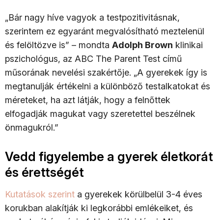
„Bár nagy híve vagyok a testpozitivitásnak,
szerintem ez egyaránt megvalósítható meztelenül
és felöltözve is” – mondta
Adolph Brown
klinikai
pszichológus, az ABC The Parent Test című
műsorának nevelési szakértője. „A gyerekek így is
megtanulják értékelni a különböző testalkatokat és
méreteket, ha azt látják, hogy a felnőttek
elfogadják magukat vagy szeretettel beszélnek
önmagukról.”
Vedd figyelembe a gyerek életkorát
és érettségét
Kutatások szerint
a gyerekek körülbelül 3-4 éves
korukban alakítják ki legkorábbi emlékeiket, és