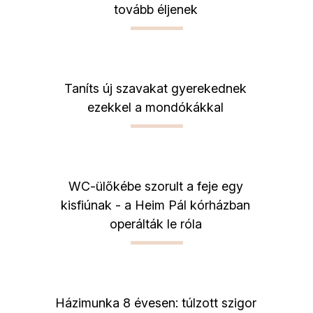
tovább éljenek
Taníts új szavakat gyerekednek
ezekkel a mondókákkal
WC-ülőkébe szorult a feje egy
kisfiúnak - a Heim Pál kórházban
operálták le róla
Házimunka 8 évesen: túlzott szigor