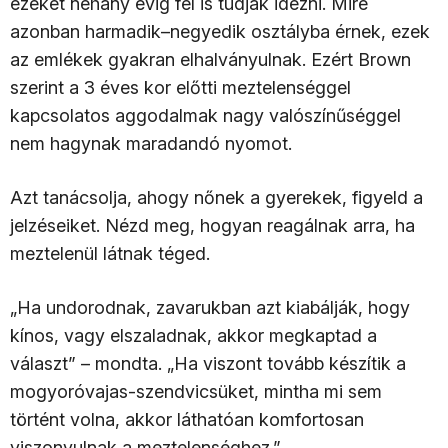
ezeket néhány évig fel is tudják idézni. Mire
azonban harmadik–negyedik osztályba érnek, ezek
az emlékek gyakran elhalványulnak. Ezért Brown
szerint a 3 éves kor előtti meztelenséggel
kapcsolatos aggodalmak nagy valószínűséggel
nem hagynak maradandó nyomot.
Azt tanácsolja, ahogy nőnek a gyerekek, figyeld a
jelzéseiket. Nézd meg, hogyan reagálnak arra, ha
meztelenül látnak téged.
„Ha undorodnak, zavarukban azt kiabálják, hogy
kínos, vagy elszaladnak, akkor megkaptad a
választ” – mondta. „Ha viszont tovább készítik a
mogyoróvajas-szendvicsüket, mintha mi sem
történt volna, akkor láthatóan komfortosan
viszonyulnak a meztelenséghez.”