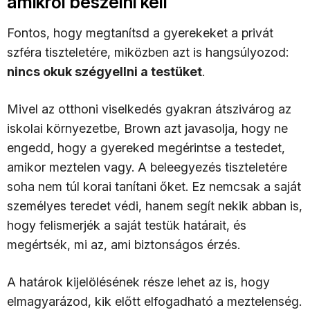
amikről beszélni kell
Fontos, hogy megtanítsd a gyerekeket a privát
szféra tiszteletére, miközben azt is hangsúlyozod:
nincs okuk szégyellni a testüket
.
Mivel az otthoni viselkedés gyakran átszivárog az
iskolai környezetbe, Brown azt javasolja, hogy ne
engedd, hogy a gyereked megérintse a testedet,
amikor meztelen vagy. A beleegyezés tiszteletére
soha nem túl korai tanítani őket. Ez nemcsak a saját
személyes teredet védi, hanem segít nekik abban is,
hogy felismerjék a saját testük határait, és
megértsék, mi az, ami biztonságos érzés.
A határok kijelölésének része lehet az is, hogy
elmagyarázod, kik előtt elfogadható a meztelenség.