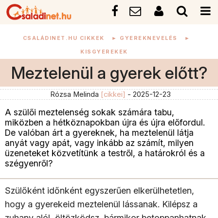
CSALÁDINET.HU CIKKEK
►
GYEREKNEVELÉS
►
KISGYEREKEK
Meztelenül a gyerek előtt?
Rózsa Melinda
[cikkei]
- 2025-12-23
A szülői meztelenség sokak számára tabu,
miközben a hétköznapokban újra és újra előfordul.
De valóban árt a gyereknek, ha meztelenül látja
anyát vagy apát, vagy inkább az számít, milyen
üzeneteket közvetítünk a testről, a határokról és a
szégyenről?
Szülőként időnként egyszerűen elkerülhetetlen,
hogy a gyerekeid meztelenül lássanak. Kilépsz a
zuhany alól, öltözködsz, bármikor betoppanhatnak.