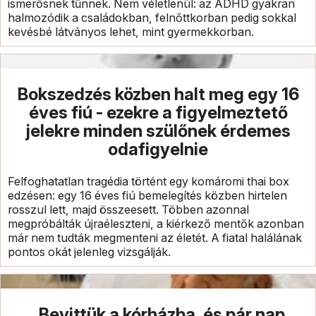
ismerősnek tűnnek. Nem véletlenül: az ADHD gyakran
halmozódik a családokban, felnőttkorban pedig sokkal
kevésbé látványos lehet, mint gyermekkorban.
Bokszedzés közben halt meg egy 16
éves fiú - ezekre a figyelmeztető
jelekre minden szülőnek érdemes
odafigyelnie
Felfoghatatlan tragédia történt egy komáromi thai box
edzésen: egy 16 éves fiú bemelegítés közben hirtelen
rosszul lett, majd összeesett. Többen azonnal
megpróbálták újraéleszteni, a kiérkező mentők azonban
már nem tudták megmenteni az életét. A fiatal halálának
pontos okát jelenleg vizsgálják.
„Bevittük a kórházba, és pár nap