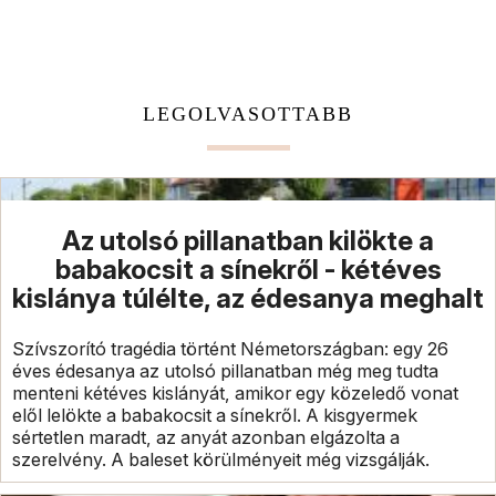
LEGOLVASOTTABB
Az utolsó pillanatban kilökte a
babakocsit a sínekről - kétéves
kislánya túlélte, az édesanya meghalt
Szívszorító tragédia történt Németországban: egy 26
éves édesanya az utolsó pillanatban még meg tudta
menteni kétéves kislányát, amikor egy közeledő vonat
elől lelökte a babakocsit a sínekről. A kisgyermek
sértetlen maradt, az anyát azonban elgázolta a
szerelvény. A baleset körülményeit még vizsgálják.