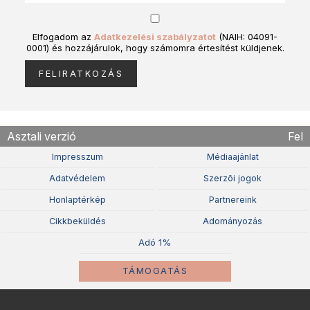
Elfogadom az
Adatkezelési szabályzatot
(NAIH: 04091-
0001) és hozzájárulok, hogy számomra értesítést küldjenek.
Asztali verzió
Fel
Impresszum
Médiaajánlat
Adatvédelem
Szerzõi jogok
Honlaptérkép
Partnereink
Cikkbeküldés
Adományozás
Adó 1%
TÁMOGATÁS