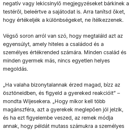
negatív vagy lekicsinylő megjegyzéseket bárkinek a
testéről, beleértve a sajátodat is. Arra tanítsd őket,
hogy értékeljék a különbségeket, ne ítélkezzenek.
Végső soron arról van szó, hogy megtaláld azt az
egyensúlyt, amely hiteles a családod és a
személyes értékrended számára. Minden család és
minden gyermek más, nincs egyetlen helyes
megoldás.
„Ha valaha bizonytalannak érzed magad, bízz az
ösztöneidben, és figyeld a gyereked reakcióit” –
mondta Wijesekera. „Hogy mikor kell több
magánszféra, azt a gyerekek meglepően jól jelzik,
és ha ezt figyelembe veszed, az remek módja
annak, hogy példát mutass számukra a személyes