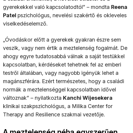
gyerekekkel való kapcsolatodtól” – mondta
Reena
Patel
pszichológus, nevelési szakértő és okleveles
viselkedéselemző.
„Óvodáskor előtt a gyerekek gyakran észre sem
veszik, vagy nem értik a meztelenség fogalmát. De
ahogy egyre tudatosabbá válnak a saját testükkel
kapcsolatban, kérdéseket tehetnek fel az emberi
testről általában, vagy nagyobb igényük lehet a
magánszférára. Ezért természetes, hogy a családi
normák a meztelenséggel kapcsolatban idővel
változnak” – nyilatkozta
Kanchi Wijesekera
klinikai szakpszichológus, a Milika Center for
Therapy and Resilience szakmai vezetője.
A meztelenség néha egyszerűen