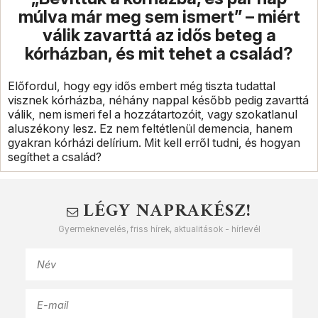
múlva már meg sem ismert” – miért
válik zavarttá az idős beteg a
kórházban, és mit tehet a család?
Előfordul, hogy egy idős embert még tiszta tudattal
visznek kórházba, néhány nappal később pedig zavarttá
válik, nem ismeri fel a hozzátartozóit, vagy szokatlanul
aluszékony lesz. Ez nem feltétlenül demencia, hanem
gyakran kórházi delírium. Mit kell erről tudni, és hogyan
segíthet a család?
LÉGY NAPRAKÉSZ!
Gyermeknevelés, friss hírek, aktualitások - hírlevél