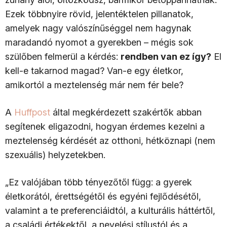
Ezek többnyire rövid, jelentéktelen pillanatok,
amelyek nagy valószínűséggel nem hagynak
maradandó nyomot a gyerekben – mégis sok
szülőben felmerül a kérdés:
rendben van ez így?
El
kell-e takarnod magad? Van-e egy életkor,
amikortól a meztelenség már nem fér bele?
A
Huffpost
által megkérdezett szakértők abban
segítenek eligazodni, hogyan érdemes kezelni a
meztelenség kérdését az otthoni, hétköznapi (nem
szexuális) helyzetekben.
„Ez valójában több tényezőtől függ: a gyerek
életkorától, érettségétől és egyéni fejlődésétől,
valamint a te preferenciáidtól, a kulturális háttértől,
a családi értékektől, a nevelési stílustól és a