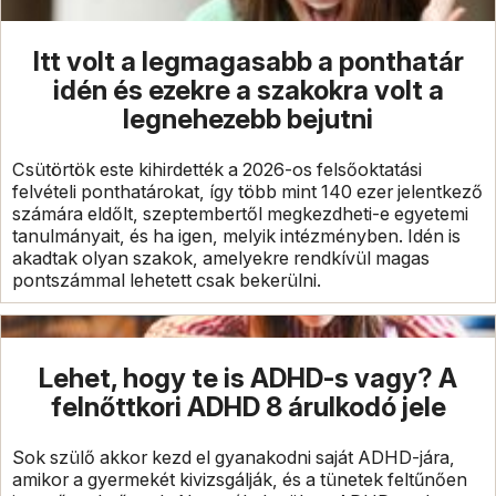
Itt volt a legmagasabb a ponthatár
idén és ezekre a szakokra volt a
legnehezebb bejutni
Csütörtök este kihirdették a 2026-os felsőoktatási
felvételi ponthatárokat, így több mint 140 ezer jelentkező
számára eldőlt, szeptembertől megkezdheti-e egyetemi
tanulmányait, és ha igen, melyik intézményben. Idén is
akadtak olyan szakok, amelyekre rendkívül magas
pontszámmal lehetett csak bekerülni.
Lehet, hogy te is ADHD-s vagy? A
felnőttkori ADHD 8 árulkodó jele
Sok szülő akkor kezd el gyanakodni saját ADHD-jára,
amikor a gyermekét kivizsgálják, és a tünetek feltűnően