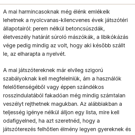
A mai harmincasoknak még élénk emlékeik
lehetnek a nyolcvanas-kilencvenes évek játszótéri
állapotairól: perem nélkül betoncsúszdák,
életveszély határát súroló mászókák, a libikókázás
vége pedig mindig az volt, hogy aki később szállt
le, az elharapta a nyelvét.
A mai játszótereknek már elvileg szigorú
szabályoknak kell megfelelniük, ám a használók
felelőtlenségéből vagy éppen szándékos
rosszindulatából fakadóan még mindig számtalan
veszélyt rejthetnek magukban. Az alábbiakban a
teljesség igénye nélkül álljon egy lista, mire kell
odafigyelned, ha azt szeretnéd, hogy a
játszóterezés felhőtlen élmény legyen gyereknek és