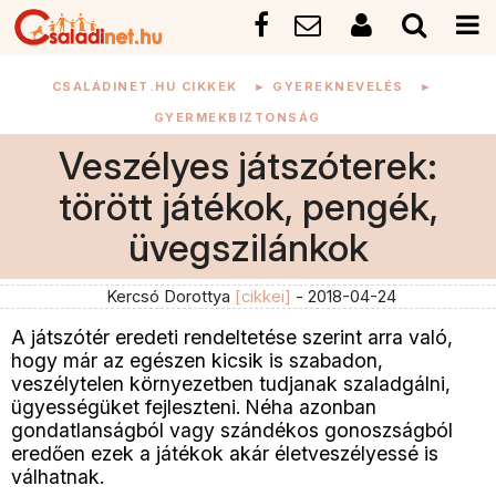
CSALÁDINET.HU CIKKEK
►
GYEREKNEVELÉS
►
GYERMEKBIZTONSÁG
Veszélyes játszóterek:
törött játékok, pengék,
üvegszilánkok
Kercsó Dorottya
[cikkei]
- 2018-04-24
A játszótér eredeti rendeltetése szerint arra való,
hogy már az egészen kicsik is szabadon,
veszélytelen környezetben tudjanak szaladgálni,
ügyességüket fejleszteni. Néha azonban
gondatlanságból vagy szándékos gonoszságból
eredően ezek a játékok akár életveszélyessé is
válhatnak.