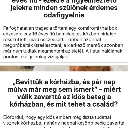
éves fiú - ezekre a figyelmeztető
jelekre minden szülőnek érdemes
odafigyelnie
Felfoghatatlan tragédia történt egy komáromi thai box
edzésen: egy 16 éves fiú bemelegítés közben hirtelen
rosszul lett, majd összeesett. Többen azonnal
megpróbálták újraéleszteni, a kiérkező mentők azonban
már nem tudták megmenteni az életét. A fiatal halálának
pontos okát jelenleg vizsgálják.
„Bevittük a kórházba, és pár nap
múlva már meg sem ismert” – miért
válik zavarttá az idős beteg a
kórházban, és mit tehet a család?
Előfordul, hogy egy idős embert még tiszta tudattal
visznek kórházba, néhány nappal később pedig zavarttá