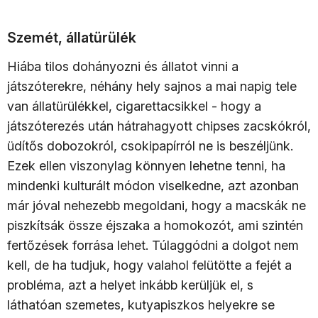
Szemét, állatürülék
Hiába tilos dohányozni és állatot vinni a
játszóterekre, néhány hely sajnos a mai napig tele
van állatürülékkel, cigarettacsikkel - hogy a
játszóterezés után hátrahagyott chipses zacskókról,
üdítős dobozokról, csokipapírról ne is beszéljünk.
Ezek ellen viszonylag könnyen lehetne tenni, ha
mindenki kulturált módon viselkedne, azt azonban
már jóval nehezebb megoldani, hogy a macskák ne
piszkítsák össze éjszaka a homokozót, ami szintén
fertőzések forrása lehet. Túlaggódni a dolgot nem
kell, de ha tudjuk, hogy valahol felütötte a fejét a
probléma, azt a helyet inkább kerüljük el, s
láthatóan szemetes, kutyapiszkos helyekre se