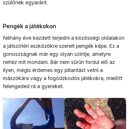
szülőnek egyaránt.
Pengék a játékokon
Néhány éve kezdett terjedni a közösségi oldalakon
a játszótéri eszközökre szerelt pengék képe. Ez a
gonoszságnak már egy olyan szintje, amelyre
nehéz mit mondani. Bár nem sűrűn fordul elő az
ilyen, mégis érdemes egy pillantást vetni a
mászókára vagy a fogódzkodós játékokra, mielőtt
felengeded rá a gyereket.