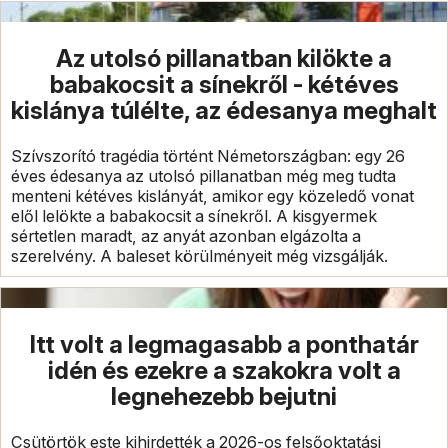
Az utolsó pillanatban kilökte a
babakocsit a sínekről - kétéves
kislánya túlélte, az édesanya meghalt
Szívszorító tragédia történt Németországban: egy 26
éves édesanya az utolsó pillanatban még meg tudta
menteni kétéves kislányát, amikor egy közeledő vonat
elől lelökte a babakocsit a sínekről. A kisgyermek
sértetlen maradt, az anyát azonban elgázolta a
szerelvény. A baleset körülményeit még vizsgálják.
Itt volt a legmagasabb a ponthatár
idén és ezekre a szakokra volt a
legnehezebb bejutni
Csütörtök este kihirdették a 2026-os felsőoktatási