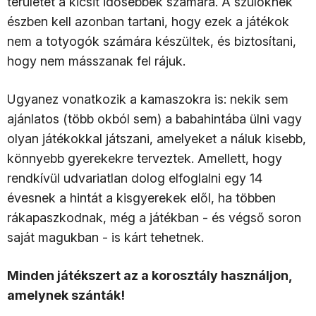
területet a kicsit idősebbek számára. A szülőknek
észben kell azonban tartani, hogy ezek a játékok
nem a totyogók számára készültek, és biztosítani,
hogy nem másszanak fel rájuk.
Ugyanez vonatkozik a kamaszokra is: nekik sem
ajánlatos (több okból sem) a babahintába ülni vagy
olyan játékokkal játszani, amelyeket a náluk kisebb,
könnyebb gyerekekre terveztek. Amellett, hogy
rendkívül udvariatlan dolog elfoglalni egy 14
évesnek a hintát a kisgyerekek elől, ha többen
rákapaszkodnak, még a játékban - és végső soron
saját magukban - is kárt tehetnek.
Minden játékszert az a korosztály használjon,
amelynek szánták!