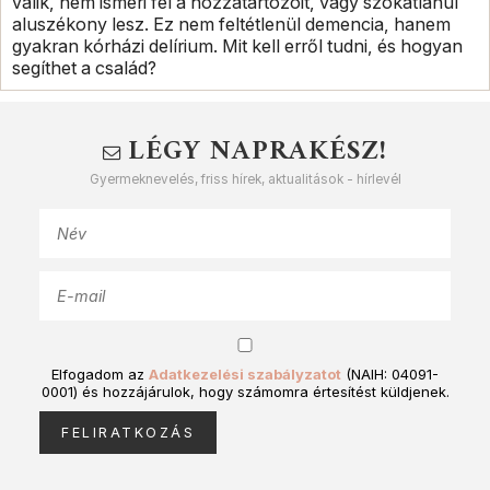
válik, nem ismeri fel a hozzátartozóit, vagy szokatlanul
aluszékony lesz. Ez nem feltétlenül demencia, hanem
gyakran kórházi delírium. Mit kell erről tudni, és hogyan
segíthet a család?
LÉGY NAPRAKÉSZ!
Gyermeknevelés, friss hírek, aktualitások - hírlevél
Elfogadom az
Adatkezelési szabályzatot
(NAIH: 04091-
0001) és hozzájárulok, hogy számomra értesítést küldjenek.