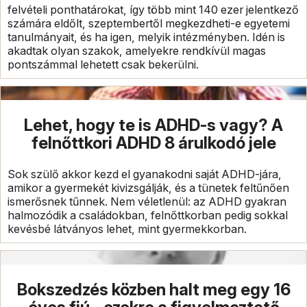
felvételi ponthatárokat, így több mint 140 ezer jelentkező
számára eldőlt, szeptembertől megkezdheti-e egyetemi
tanulmányait, és ha igen, melyik intézményben. Idén is
akadtak olyan szakok, amelyekre rendkívül magas
pontszámmal lehetett csak bekerülni.
Lehet, hogy te is ADHD-s vagy? A
felnőttkori ADHD 8 árulkodó jele
Sok szülő akkor kezd el gyanakodni saját ADHD-jára,
amikor a gyermekét kivizsgálják, és a tünetek feltűnően
ismerősnek tűnnek. Nem véletlenül: az ADHD gyakran
halmozódik a családokban, felnőttkorban pedig sokkal
kevésbé látványos lehet, mint gyermekkorban.
Bokszedzés közben halt meg egy 16