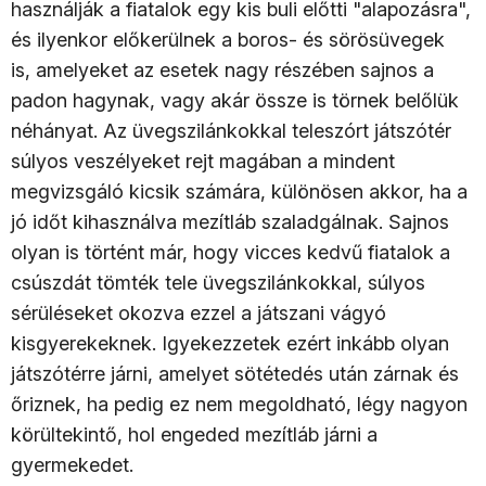
használják a fiatalok egy kis buli előtti "alapozásra",
és ilyenkor előkerülnek a boros- és sörösüvegek
is, amelyeket az esetek nagy részében sajnos a
padon hagynak, vagy akár össze is törnek belőlük
néhányat. Az üvegszilánkokkal teleszórt játszótér
súlyos veszélyeket rejt magában a mindent
megvizsgáló kicsik számára, különösen akkor, ha a
jó időt kihasználva mezítláb szaladgálnak. Sajnos
olyan is történt már, hogy vicces kedvű fiatalok a
csúszdát tömték tele üvegszilánkokkal, súlyos
sérüléseket okozva ezzel a játszani vágyó
kisgyerekeknek. Igyekezzetek ezért inkább olyan
játszótérre járni, amelyet sötétedés után zárnak és
őriznek, ha pedig ez nem megoldható, légy nagyon
körültekintő, hol engeded mezítláb járni a
gyermekedet.