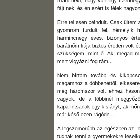
Írtam neki, hogy van egy tizennég
fájt neki és én ezért is félek nagyo
Erre teljesen beindult. Csak ültem 
gyomrom furdult fel, némelyik
harmincnégy éves, bizonyos érte
barátnőm fiúja biztos éretlen volt é
szükségem, mint ő. Aki megad mi
mert vigyázni fog rám...
Nem bírtam tovább és kikapcso
magamhoz a döbbenettől, elkesere
még háromszor volt ehhez hasonl
vagyok, de a többinél meggyőz
kaparintsanak egy kislányt, aki nő
már késő ezen rágódni...
A legszomorúbb az egészben az, h
tudnak tenni a gyermekekre leselke