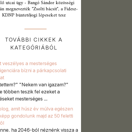
lő utcai ügy - Bangó Sándor közösségi
án megnevezték "Zsolti bácsit", a Fidesz-
KDNP büntetőjogi lépeseket tesz
TOVÁBBI CIKKEK A
KATEGÓRIÁBÓL
t veszélyes a mesterséges
lligenciára bízni a párkapcsolati
at
 tettem?" "Nekem van igazam?"
e többen teszik fel ezeket a
éseket mesterséges ...
olog, amit húsz év múlva egészen
épp gondolunk majd az 50 feletti
ől
enne, ha 2046-ból néznénk vissza a