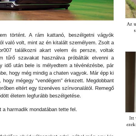
Az u
s
em történt. A rám kattanó, beszélgetni vágyók
 való volt, mint az én kitalált személyem. Zsolt a
or007 találkozni akart velem és persze, voltak
m tűrő szavakat használva próbálták elvenni a
y idő után bele is mélyedtem a tévénézésbe, pár
embe, hogy még mindig a chaten vagyok. Már épp ki
m, hogy mégegy "vendégem" érkezett. Megdobbant
erőben eltért egy tizenéves színvonalától. Remegő
dött életem legfurább beszélgetése.
t a harmadik mondatában tette fel.
Itt
ezek