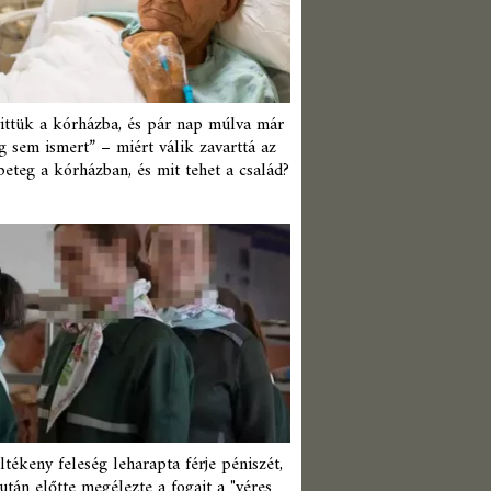
ittük a kórházba, és pár nap múlva már
 sem ismert” – miért válik zavarttá az
beteg a kórházban, és mit tehet a család?
ltékeny feleség leharapta férje péniszét,
után előtte megélezte a fogait a "véres