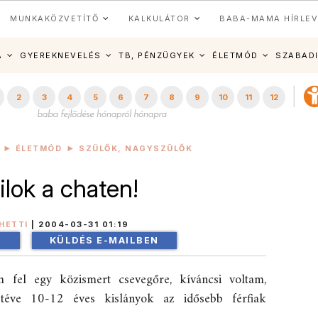
MUNKAKÖZVETÍTŐ
KALKULÁTOR
BABA-MAMA HÍRLEV
A
GYEREKNEVELÉS
TB, PÉNZÜGYEK
ÉLETMÓD
SZABAD
2
3
4
5
6
7
8
9
10
11
12
ÉLETMÓD
SZÜLŐK, NAGYSZÜLŐK
ilok a chaten!
HETTI
|
2004-03-31 01:19
!
KÜLDÉS E-MAILBEN
m fel egy közismert csevegőre, kíváncsi voltam,
téve 10-12 éves kislányok az idősebb férfiak