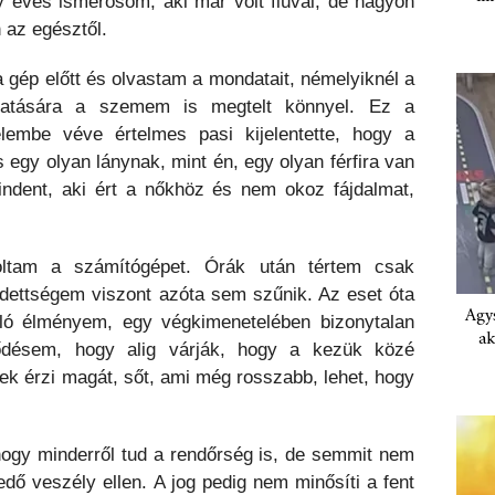
y éves ismerősöm, aki már volt fiúval, de nagyon
n az egésztől.
a gép előtt és olvastam a mondatait, némelyiknél a
 hatására a szemem is megtelt könnyel. Ez a
lembe véve értelmes pasi kijelentette, hogy a
s egy olyan lánynak, mint én, egy olyan férfira van
ndent, aki ért a nőkhöz és nem okoz fájdalmat,
ltam a számítógépet. Órák után tértem csak
dettségem viszont azóta sem szűnik. Az eset óta
Agys
ó élményem, egy végkimenetelében bizonytalan
ak
ődésem, hogy alig várják, hogy a kezük közé
nek érzi magát, sőt, ami még rosszabb, lehet, hogy
ogy minderről tud a rendőrség is, de semmit nem
dő veszély ellen. A jog pedig nem minősíti a fent