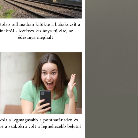
tolsó pillanatban kilökte a babakocsit a
ínekről - kétéves kislánya túlélte, az
édesanya meghalt
 volt a legmagasabb a ponthatár idén és
re a szakokra volt a legnehezebb bejutni