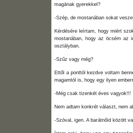
magának gyerekkel?
-Szép, de mostanában sokat vesz
Kérdésére leírtam, hogy miért szo
mostanában, hogy az öcsém az id
osztályban.
-Szűz vagy még?
Ettől a ponttól kezdve voltam ben
magamtól is, hogy egy ilyen emberr
-Még csak tizenkét éves vagyok!!!
Nem adtam konkrét választ, nem ak
-Szóval, igen. A barátnőid között v