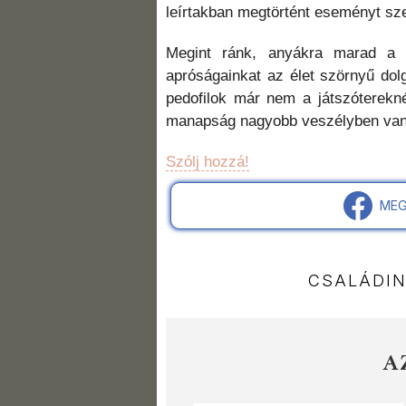
leírtakban megtörtént eseményt sze
Megint ránk, anyákra marad a f
apróságainkat az élet szörnyű dol
pedofilok már nem a játszóterekné
manapság nagyobb veszélyben van 
Szólj hozzá!
MEG
CSALÁDI
A