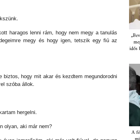
ekszünk.
kott haragos lenni rám, hogy nem megy a tanulás
„Bev
egeimre megy és hogy igen, tetszik egy fiú az
meg
idős 
ne biztos, hogy mit akar és kezdtem megundorodni
el szóba állok.
artam hergelni.
an olyan, aki már nem?
A fé
mi