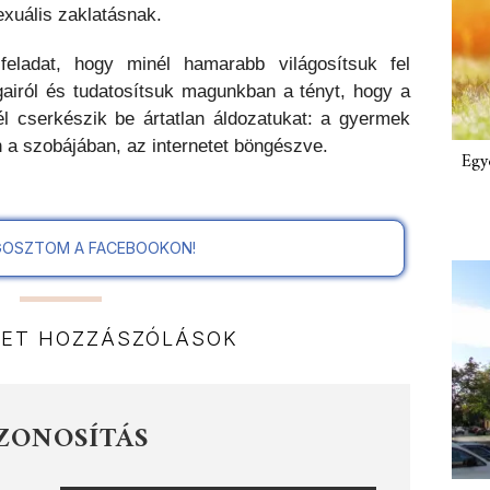
xuális zaklatásnak.
eladat, hogy minél hamarabb világosítsuk fel
gairól és tudatosítsuk magunkban a tényt, hogy a
l cserkészik be ártatlan áldozatukat: a gyermek
a szobájában, az internetet böngészve.
Egy
OSZTOM A FACEBOOKON!
NET HOZZÁSZÓLÁSOK
ZONOSÍTÁS