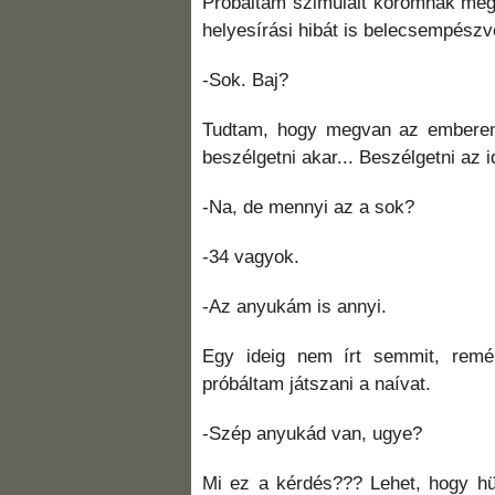
Próbáltam szimulált koromnak megf
helyesírási hibát is belecsempészv
-Sok. Baj?
Tudtam, hogy megvan az emberem
beszélgetni akar... Beszélgetni az id
-Na, de mennyi az a sok?
-34 vagyok.
-Az anyukám is annyi.
Egy ideig nem írt semmit, remé
próbáltam játszani a naívat.
-Szép anyukád van, ugye?
Mi ez a kérdés??? Lehet, hogy hü