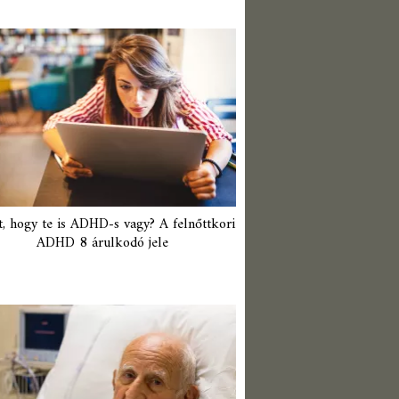
t, hogy te is ADHD-s vagy? A felnőttkori
ADHD 8 árulkodó jele