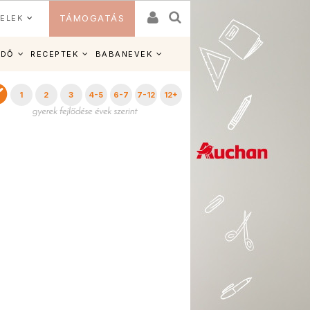
ELEK
TÁMOGATÁS
IDŐ
RECEPTEK
BABANEVEK
1
2
3
4-5
6-7
7-12
12+