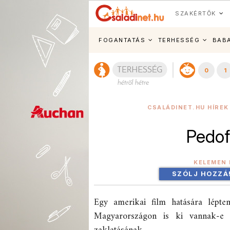
SZAKÉRTŐK
FOGANTATÁS
TERHESSÉG
BAB
0
1
CSALÁDINET.HU HÍREK
Pedof
KELEMEN 
SZÓLJ HOZZÁ
Egy amerikai film hatására lépte
Magyarországon is ki vannak-e 