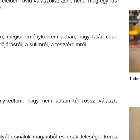
elelően rövid válaszokat adni, néhol még egy kis
e.
, mégis reménykedtem abban, hogy talán csak
őjárásról, a sulimról, a testvéreimről...
Lehe
nykedtem, hogy nem adtam túl rossz választ,
lyét csinálok magamból és csak feleséget keres