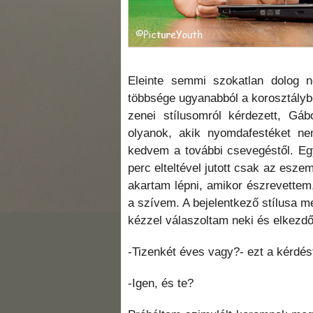
Eleinte semmi szokatlan dolog n
többsége ugyanabból a korosztályból
zenei stílusomról kérdezett, Gáb
olyanok, akik nyomdafestéket ne
kedvem a további csevegéstől. Eg
perc elteltével jutott csak az esz
akartam lépni, amikor észrevette
a szívem. A bejelentkező stílusa m
kézzel válaszoltam neki és elkezdő
-Tizenkét éves vagy?- ezt a kérdés
-Igen, és te?