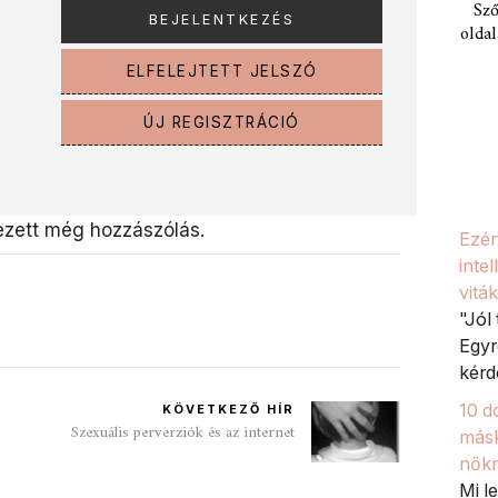
Sző
oldal
ELFELEJTETT JELSZÓ
ÚJ REGISZTRÁCIÓ
zett még hozzászólás.
Ezér
inte
viták
"Jól
Egyr
kérd
10 d
KÖVETKEZŐ HÍR
Szexuális perverziók és az internet
másk
nőkr
Mi l