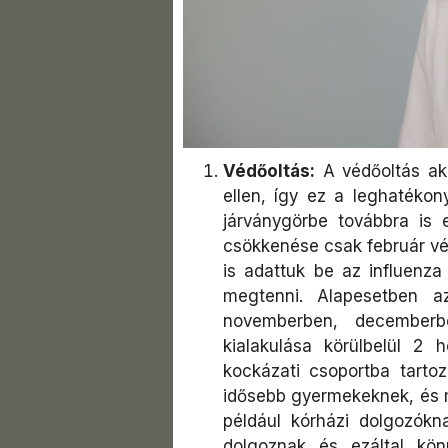
Védőoltás:
A védőoltás aká
ellen, így ez a leghatéko
járványgörbe továbbra is 
csökkenése csak február vé
is adattuk be az influenza
megtenni. Alapesetben az
novemberben, decemberb
kialakulása körülbelül 2 
kockázati csoportba tarto
idősebb gyermekeknek, és 
például kórházi dolgozók
dolgoznak és ezáltal kön