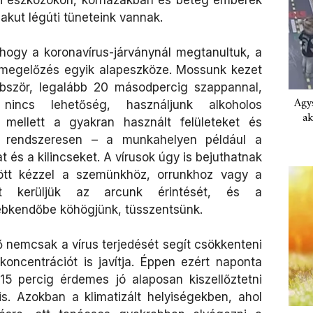
akut légúti tüneteink vannak.
ogy a koronavírus-járványnál megtanultuk, a
a megelőzés egyik alapeszköze. Mossunk kezet
bször, legalább 20 másodpercig szappannal,
Agys
ncs lehetőség, használjunk alkoholos
ak
k mellett a gyakran használt felületeket és
sük rendszeresen – a munkahelyen például a
at és a kilincseket. A vírusok úgy is bejuthatnak
zött kézzel a szemünkhöz, orrunkhoz vagy a
rt kerüljük az arcunk érintését, és a
ebkendőbe köhögjünk, tüsszentsünk.
ő nemcsak a vírus terjedését segít csökkenteni
oncentrációt is javítja. Éppen ezért naponta
15 percig érdemes jó alaposan kiszellőztetni
s. Azokban a klimatizált helyiségekben, ahol