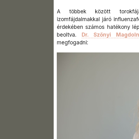
A többek között torokfájás
izomfájdalmakkal járó influenzaf
érdekében számos hatékony lép
beoltva.
Dr. Szőnyi Magdol
megfogadni: