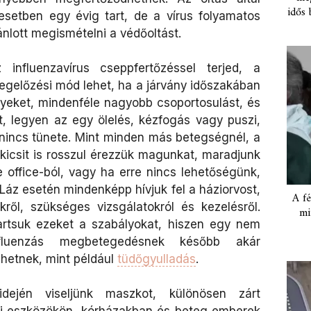
idős 
esetben egy évig tart, de a vírus folyamatos
nlott megismételni a védőoltást.
influenzavírus cseppfertőzéssel terjed, a
egelőzési mód lehet, ha a járvány időszakában
helyeket, mindenféle nagyobb csoportosulást, és
t, legyen az egy ölelés, kézfogás vagy puszi,
 nincs tünete. Mint minden más betegségnél, a
kicsit is rosszul érezzük magunkat, maradjunk
office-ból, vagy ha erre nincs lehetőségünk,
áz esetén mindenképp hívjuk fel a háziorvost,
A fé
ről, szükséges vizsgálatokról és kezelésről.
mi
artsuk ezeket a szabályokat, hiszen egy nem
nfluenzás megbetegedésnek később akár
hetnek, mint például
tüdőgyulladás
.
ején viseljünk maszkot, különösen zárt
i eszközökön, kórházakban és beteg emberek