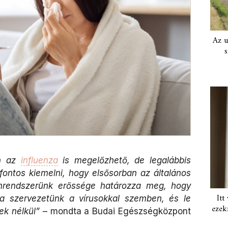
Az u
s
an az
influenza
is megelőzhető, de legalábbis
fontos kiemelni, hogy elsősorban az általános
unrendszerünk erőssége határozza meg, hogy
Itt
ó a szervezetünk a vírusokkal szemben, és le
ezek
ek nélkül”
– mondta a Budai Egészségközpont