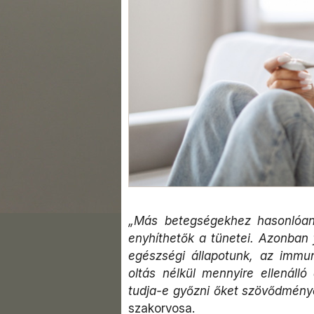
„Más betegségekhez hasonló
enyhíthetők a tünetei. Azonban 
egészségi állapotunk, az imm
oltás nélkül mennyire ellenáll
tudja-e győzni őket szövődmény
szakorvosa.