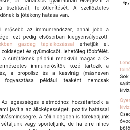
tésre, ott tanácsos gyakrabban elvégezni a
Egy
tisztítását, fertőtlenítését. A szellőztetés
időnek is jótékony hatása van.
 erősebb az immunrendszer, annál jobb a
ge, ezt pedig elsősorban kiegyensúlyozott,
okban gazdag táplálkozással
érhetjük el.
zöldséget és gyümölcsöt, lehetőleg többfélét.
 a sütőtöknek például rendkívül magas a C-
Lehe
ermészetes immunerősítők közé tartozik a
feln
éz, a propolisz és a kasvirág (másnéven
Sok 
k fogyasztása például teaként nemcsak
sajá
kiviz
Gyer
Az egészséges életmódhoz hozzátartozik a
kivi
mi javítja az állóképességet, pozitív hatással
Csec
lvásminőségre. A téli hidegben is törekedjünk
óvod
 sétáljunk vagy sportoljunk, de ha erre nincs
böfö