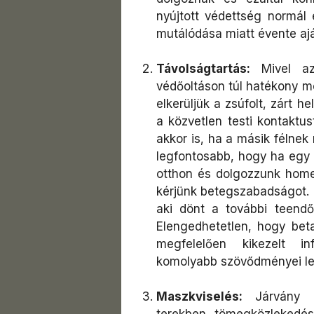
nyújtott védettség normál 
mutálódása miatt évente ajá
Távolságtartás:
Mivel az 
védőoltáson túl hatékony m
elkerüljük a zsúfolt, zárt 
a közvetlen testi kontaktus
akkor is, ha a másik félnek
legfontosabb, hogy ha egy 
otthon és dolgozzunk home 
kérjünk betegszabadságot. L
aki dönt a további teendők
Elengedhetetlen, hogy bet
megfelelően kikezelt i
komolyabb szövődményei le
Maszkviselés:
Járvány id
terekben, tömegközlekedés