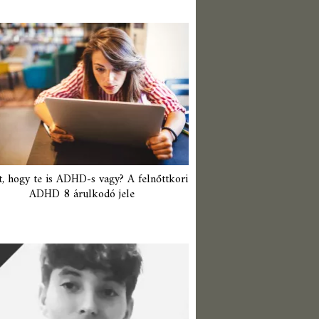
t, hogy te is ADHD-s vagy? A felnőttkori
ADHD 8 árulkodó jele