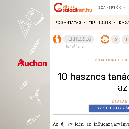
SZAKÉRTŐK
FOGANTATÁS
TERHESSÉG
BAB
0
1
CSALÁDINET.HU 
10 hasznos taná
az
CSALÁD
SZÓLJ HOZZÁ
Az új év idén az influenzajárvány