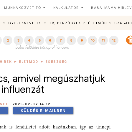
MUNKAKÖZVETÍTŐ
KALKULÁTOR
BABA-MAMA HÍRLEV
A
GYEREKNEVELÉS
TB, PÉNZÜGYEK
ÉLETMÓD
SZABAD
2
3
4
5
6
7
8
9
10
11
12
HÍREK
ÉLETMÓD
EGÉSZSÉG
cs, amivel megúszhatjuk
 influenzát
INET
|
2025-02-07 14:12
!
KÜLDÉS E-MAILBEN
nak is lendületet adott hazánkban, így az ünnepi