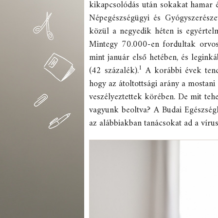
kikapcsolódás után sokakat hamar és
Népegészségügyi és Gyógyszerészet
közül a negyedik héten is egyértelm
Mintegy 70.000-en fordultak orvos
mint január első hetében, és leginká
1
(42 százalék).
A korábbi évek tende
hogy az átoltottsági arány a mostani
veszélyeztettek körében. De mit tehe
vagyunk beoltva? A Budai Egészség
az alábbiakban tanácsokat ad a vírus