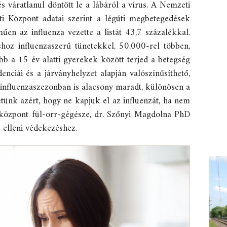
 váratlanul döntött le a lábáról a vírus. A Nemzeti
i Központ adatai szerint a légúti megbetegedések
űen az influenza vezette a listát 43,7 százalékkal.
hoz influenzaszerű tünetekkel, 50.000-rel többen,
bb a 15 év alatti gyerekek között terjed a betegség
nciái és a járványhelyzet alapján valószínűsíthető,
 influenzaszezonban is alacsony maradt, különösen a
tünk azért, hogy ne kapjuk el az influenzát, ha nem
központ fül-orr-gégésze, dr. Szőnyi Magdolna PhD
 elleni védekezéshez.