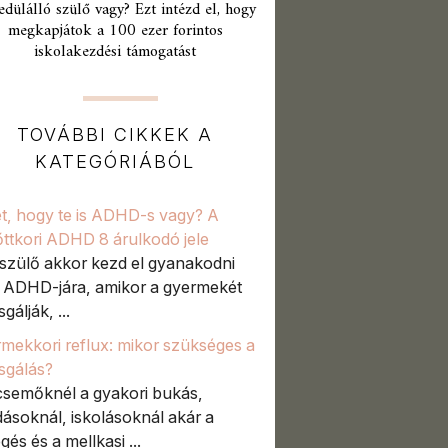
edülálló szülő vagy? Ezt intézd el, hogy
megkapjátok a 100 ezer forintos
iskolakezdési támogatást
TOVÁBBI CIKKEK A
KATEGÓRIÁBÓL
t, hogy te is ADHD-s vagy? A
őttkori ADHD 8 árulkodó jele
szülő akkor kezd el gyanakodni
t ADHD-jára, amikor a gyermekét
sgálják, ...
mekkori reflux: mikor szükséges a
zsgálás?
semőknél a gyakori bukás,
ásoknál, iskolásoknál akár a
gés és a mellkasi ...