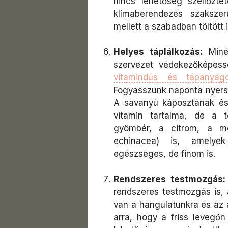
nincs lehetőség szellőzte
klímaberendezés szakszerű 
mellett a szabadban töltött 
Helyes táplálkozás:
Minél
szervezet védekezőképessé
vitamindús és tápanyag
Fogyasszunk naponta nyers 
A savanyú káposztának és
vitamin tartalma, de a t
gyömbér, a citrom, a m
echinacea) is, amelye
egészséges, de finom is.
Rendszeres testmozgás:
rendszeres testmozgás is, a
van a hangulatunkra és az a
arra, hogy a friss levegőn