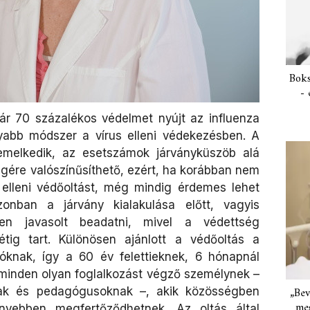
Boks
- 
r 70 százalékos védelmet nyújt az influenza
nyabb módszer a vírus elleni védekezésben. A
emelkedik, az esetszámok járványküszöb alá
gére valószínűsíthető, ezért, ha korábban nem
 elleni védőoltást, még mindig érdemes lehet
onban a járvány kialakulása előtt, vagyis
en javasolt beadatni, mivel a védettség
hétig tart. Különösen ajánlott a védőoltás a
zóknak, így a 60 év felettieknek, 6 hónapnál
minden olyan foglalkozást végző személynek –
nak és pedagógusoknak –, akik közösségben
„Bev
meg
nyebben megfertőződhetnek. Az oltás által