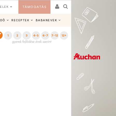
ELEK
TÁMOGATÁS
IDŐ
RECEPTEK
BABANEVEK
1
2
3
4-5
6-7
7-12
12+