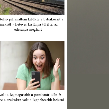
tolsó pillanatban kilökte a babakocsit a
ínekről - kétéves kislánya túlélte, az
édesanya meghalt
 volt a legmagasabb a ponthatár idén és
re a szakokra volt a legnehezebb bejutni