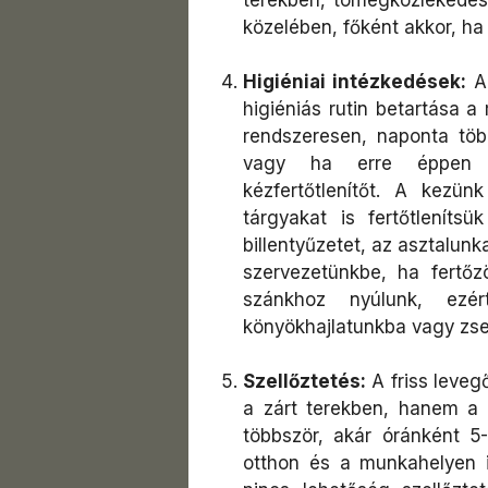
közelében, főként akkor, ha 
Higiéniai intézkedések:
Ah
higiéniás rutin betartása 
rendszeresen, naponta töb
vagy ha erre éppen ni
kézfertőtlenítőt. A kezün
tárgyakat is fertőtlenít
billentyűzetet, az asztalunk
szervezetünkbe, ha fertő
szánkhoz nyúlunk, ezé
könyökhajlatunkba vagy zs
Szellőztetés:
A friss leveg
a zárt terekben, hanem a k
többször, akár óránként 5-
otthon és a munkahelyen i