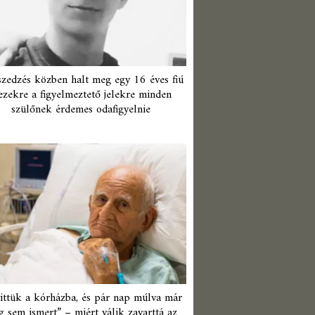
zedzés közben halt meg egy 16 éves fiú
ezekre a figyelmeztető jelekre minden
szülőnek érdemes odafigyelnie
ittük a kórházba, és pár nap múlva már
 sem ismert” – miért válik zavarttá az