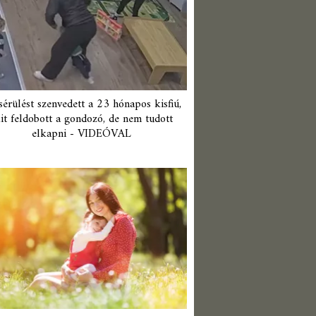
érülést szenvedett a 23 hónapos kisfiú,
it feldobott a gondozó, de nem tudott
elkapni - VIDEÓVAL