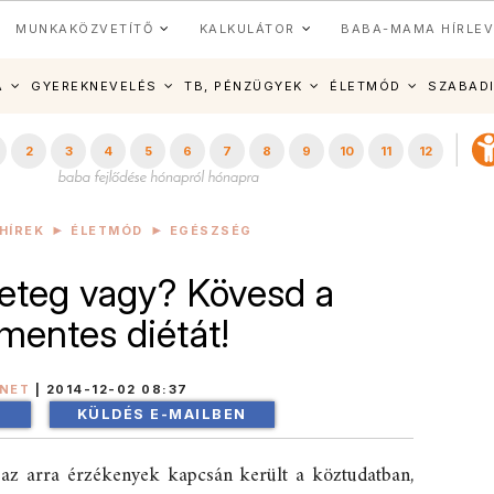
MUNKAKÖZVETÍTŐ
KALKULÁTOR
BABA-MAMA HÍRLEV
A
GYEREKNEVELÉS
TB, PÉNZÜGYEK
ÉLETMÓD
SZABAD
2
3
4
5
6
7
8
9
10
11
12
HÍREK
ÉLETMÓD
EGÉSZSÉG
eteg vagy? Kövesd a
mentes diétát!
INET
|
2014-12-02 08:37
!
KÜLDÉS E-MAILBEN
 az arra érzékenyek kapcsán került a köztudatban,