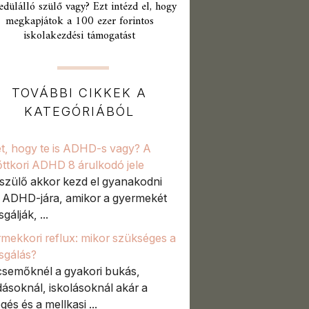
edülálló szülő vagy? Ezt intézd el, hogy
megkapjátok a 100 ezer forintos
iskolakezdési támogatást
TOVÁBBI CIKKEK A
KATEGÓRIÁBÓL
t, hogy te is ADHD-s vagy? A
őttkori ADHD 8 árulkodó jele
szülő akkor kezd el gyanakodni
t ADHD-jára, amikor a gyermekét
sgálják, ...
mekkori reflux: mikor szükséges a
zsgálás?
semőknél a gyakori bukás,
ásoknál, iskolásoknál akár a
gés és a mellkasi ...