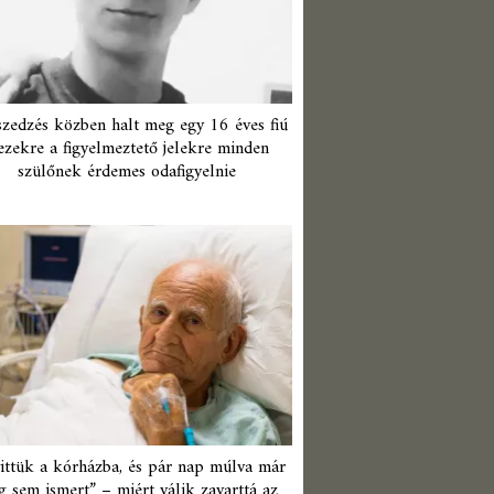
zedzés közben halt meg egy 16 éves fiú
ezekre a figyelmeztető jelekre minden
szülőnek érdemes odafigyelnie
ittük a kórházba, és pár nap múlva már
 sem ismert” – miért válik zavarttá az