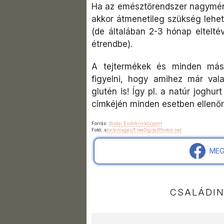
Ha az emésztőrendszer nagymért
akkor átmenetileg szükség lehet
(de általában 2-3 hónap eltelté
étrendbe).
A tejtermékek és minden más
figyelni, hogy amihez már vala
glutén is! Így pl. a natúr joghur
címkéjén minden esetben ellenőri
Forrás:
Budai Endokrinközpont
Fotó: s
tockimages/FreeDigitalPhotos.net
MEG
CSALÁDI