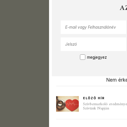
A
megjegyez
Nem érke
ELŐZŐ HÍR
Szívbemarkoló eredmények 
Szívünk Napján