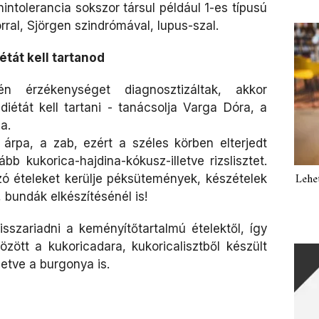
intolerancia sokszor társul például 1-es típusú
ral, Sjörgen szindrómával, lupus-szal.
étát kell tartanod
n érzékenységet diagnosztizáltak, akkor
diétát kell tartani - tanácsolja Varga Dóra, a
a.
 árpa, a zab, ezért a széles körben elterjedt
bb kukorica-hajdina-kókusz-illetve rizslisztet.
Lehe
zó ételeket kerülje péksütemények, készételek
 bundák elkészítésénél is!
isszariadni a keményítőtartalmú ételektől, így
zött a kukoricadara, kukoricalisztből készült
lletve a burgonya is.