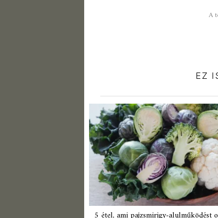
A t
EZ 
5 étel, ami pajzsmirigy-alulműködést 