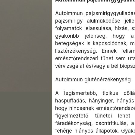
Autoimmun pajzsmirigygyulladás
pajzsmirigy alulműködése jel
folyamatok lelassulása, hízás, 
gyakoribb jelenség, hogy a
betegségek is kapcsolódnak, mi
lisztérzékenység. Ennek feli
emésztőrendszeri tünet sem utal
vérvizsgálat és/vagy a bél biops
Autoimmun gluténérzékenység
A legismertebb, tipikus cöl
haspuffadás, hányinger, hányás 
hogy nincsenek emésztőrendszer
figyelmeztető tünetei lehe
fáradékonyság, csontritkulás, a
fehérje hiányos állapotok. Gya