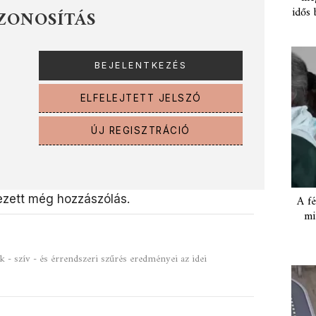
idős 
ZONOSÍTÁS
ELFELEJTETT JELSZÓ
ÚJ REGISZTRÁCIÓ
zett még hozzászólás.
A fé
mi
- szív - és érrendszeri szűrés eredményei az idei