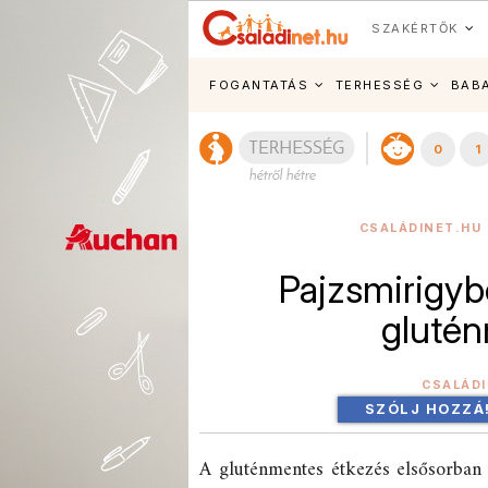
SZAKÉRTŐK
FOGANTATÁS
TERHESSÉG
BAB
0
1
CSALÁDINET.HU 
Pajzsmirigyb
glutén
CSALÁD
SZÓLJ HOZZÁ
A gluténmentes étkezés elsősorban