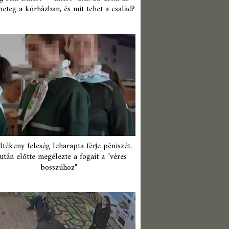
beteg a kórházban, és mit tehet a család?
ltékeny feleség leharapta férje péniszét,
után előtte megélezte a fogait a "véres
bosszúhoz"