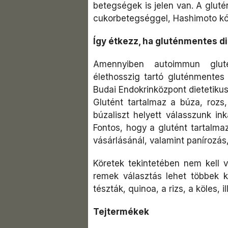
betegségek is jelen van. A glutén
cukorbetegséggel, Hashimoto kór
Így étkezz, ha gluténmentes di
Amennyiben autoimmun gluté
élethosszig tartó gluténmentes 
Budai Endokrinközpont dietetikus
Glutént tartalmaz a búza, rozs,
búzaliszt helyett válasszunk inká
Fontos, hogy a glutént tartalma
vásárlásánál, valamint panírozás,
Köretek tekintetében nem kell v
remek választás lehet többek kö
tészták, quinoa, a rizs, a köles, i
Tejtermékek