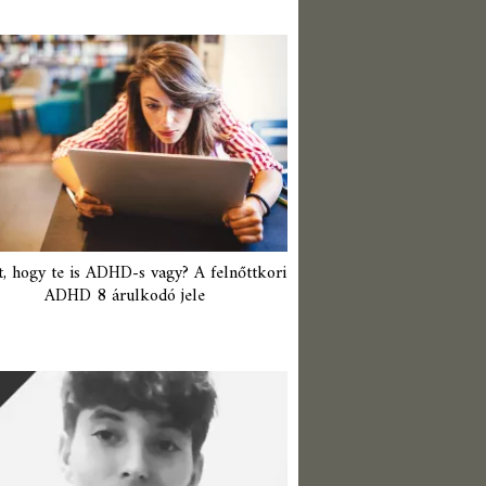
t, hogy te is ADHD-s vagy? A felnőttkori
ADHD 8 árulkodó jele