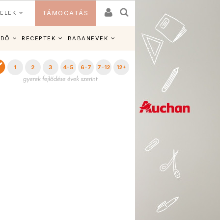
ELEK
TÁMOGATÁS
IDŐ
RECEPTEK
BABANEVEK
1
2
3
4-5
6-7
7-12
12+