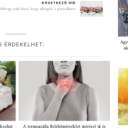
KÖVETKEZŐ HÍR
öbbség csak hiszi, hogy allergiás a penicillinre
Agys
IS ÉRDEKELHET:
ak
okozhat
A termográfia (bőrhőmérséklet mérése) új és