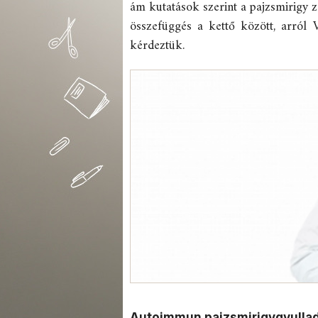
ám kutatások szerint a pajzsmirigy 
összefüggés a kettő között, arról 
kérdeztük.
Autoimmun pajzsmirigygyulla