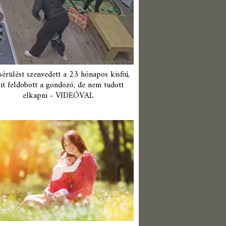
érülést szenvedett a 23 hónapos kisfiú,
it feldobott a gondozó, de nem tudott
elkapni - VIDEÓVAL