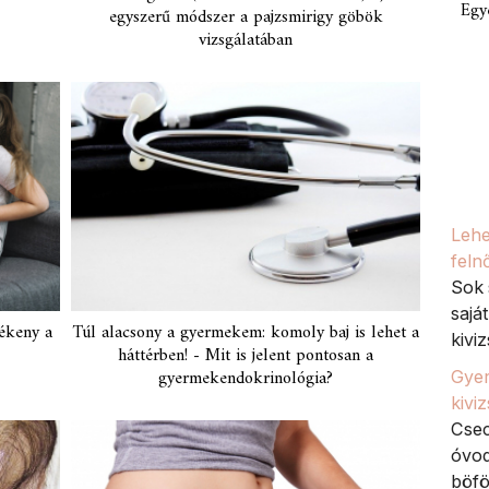
Egy
egyszerű módszer a pajzsmirigy göbök
vizsgálatában
Lehe
feln
Sok 
sajá
zékeny a
Túl alacsony a gyermekem: komoly baj is lehet a
kiviz
háttérben! - Mit is jelent pontosan a
gyermekendokrinológia?
Gyer
kivi
Csec
óvod
böfö