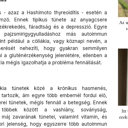
 - azaz a Hashimoto thyreoiditis - esetén a
lemző. Ennek tipikus tünete az anyagcsere
Az u
székrekedés, fáradtság és a depresszió. Egyre
s
 pajzsmirigygyulladáshoz más autoimmun
nt például a cöliákia, vagy köznapi nevén, a
smerését nehezíti, hogy gyakran semmilyen
 a gluténérzékenység jelenlétére, ellenben a
zia mégis igazolhatja a probléma fennállását.
iákia tünetek közé a krónikus hasmenés,
tartozik, ám egyre több embernél fordul elő,
ei tünetek, mégis fennáll a betegség. Ennek
t többek között a vashiány, soványság,
Itt
ezek
 máj zavarának tünetei, valamint vitamin, és
kori jelenség, hogy egyszerre több autoimmun