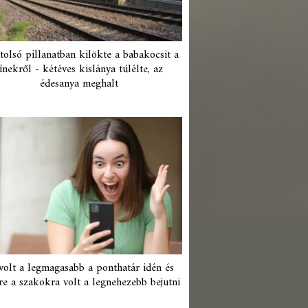
tolsó pillanatban kilökte a babakocsit a
ínekről - kétéves kislánya túlélte, az
édesanya meghalt
 volt a legmagasabb a ponthatár idén és
re a szakokra volt a legnehezebb bejutni