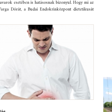
zavarok esetében is hatásosnak bizonyul. Hogy mi az
Varga Dórát, a Budai Endokrinközpont dietetikusát
dás