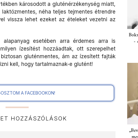
ékben károsodott a gluténérzékenység miatt,
 laktózmentes, néha teljes tejmentes étrendre
vel vissza lehet ezeket az ételeket vezetni az
Boks
- 
 alapanyag esetében arra érdemes arra is
milyen ízesítést hozzáadtak, ott szerepelhet
t biztosan gluténmentes, ám az ízesített fajták
zni kell, hogy tartalmaznak-e glutént!
OSZTOM A FACEBOOKON!
NET HOZZÁSZÓLÁSOK
„Bev
meg