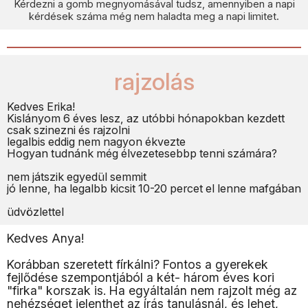
Kérdezni a gomb megnyomásával tudsz, amennyiben a napi
kérdések száma még nem haladta meg a napi limitet.
rajzolás
Kedves Erika!
Kislányom 6 éves lesz, az utóbbi hónapokban kezdett
csak szinezni és rajzolni
legalbis eddig nem nagyon ékvezte
Hogyan tudnánk még élvezetesebbp tenni számára?
nem játszik egyedül semmit
jó lenne, ha legalbb kicsit 10-20 percet el lenne mafgában
üdvözlettel
Kedves Anya!
Korábban szeretett fírkálni? Fontos a gyerekek
fejlődése szempontjából a két- három éves kori
"firka" korszak is. Ha egyáltalán nem rajzolt még az
nehézséget jelenthet az írás tanulásnál, és lehet,