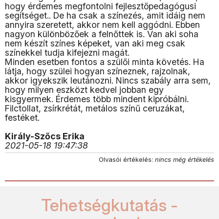
hogy érdemes megfontolni fejlesztőpedagógusi
segítséget.. De ha csak a színezés, amit idáig nem
annyira szeretett, akkor nem kell aggódni. Ebben
nagyon különbözőek a felnőttek is. Van aki soha
nem készít színes képeket, van aki meg csak
színekkel tudja kifejezni magát.
Minden esetben fontos a szülői minta követés. Ha
látja, hogy szülei hogyan színeznek, rajzolnak,
akkor igyekszik leutánozni. Nincs szabály arra sem,
hogy milyen eszközt kedvel jobban egy
kisgyermek. Érdemes több mindent kipróbálni.
Filctollat, zsírkrétát, metálos színű ceruzákat,
festéket.
Király-Szőcs Erika
2021-05-18 19:47:38
Olvasói értékelés:
nincs még értékelés
Tehetségkutatás -