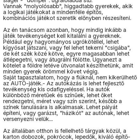
sláger - "dömper". ugrálólabda stb.
Vannak "molyolósabb", higgadtabb gyerekek, akik
a logikai játékokat a mindenféle építős,
kombinációs játékot szeretik előnyben részesíteni.
Az én tanácsom azonban, hogy mindig inkább a
játék tevékenységet kell kitalálni a gyereknek.
Például egy hagyományos ugrókötéllel, lehet
kígyósat játszani, vagy fel lehet tekerni "csigába",
de két szék közé kötve, egyre magasabban lehet
átlépegetni, vagy átugrálni fölötte. Ugyanezt a
kötelet a földre letéve útvonalat készíthetünk, amit
minden gyerek örömmel követ végig.
Saját tapasztalatom, hogy a fiúknál, nem kikerülhető
az AUTÓ-játék.- Az autókázás is lehet fejlesztő
tevékenység kis odafigyeléssel. Ha autók
különböző méretűek és színűek, lehet őket
rendezgetni, méret vagy szín szerint, később a
színek tanulására is alkalmasak. Lehet pályát
építeni, vagy garázst, "házikót" az autónak, lehet
versenyezni velük...
Az általában otthon is fellelhető tárgyak közül, a
karton dobozok, pokrócok, lepedők, kiváló építő-