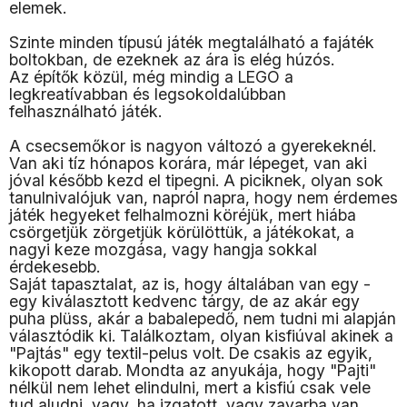
elemek.
Szinte minden típusú játék megtalálható a fajáték
boltokban, de ezeknek az ára is elég húzós.
Az építők közül, még mindig a LEGO a
legkreatívabban és legsokoldalúbban
felhasználható játék.
A csecsemőkor is nagyon változó a gyerekeknél.
Van aki tíz hónapos korára, már lépeget, van aki
jóval később kezd el tipegni. A piciknek, olyan sok
tanulnivalójuk van, napról napra, hogy nem érdemes
játék hegyeket felhalmozni köréjük, mert hiába
csörgetjük zörgetjük körülöttük, a játékokat, a
nagyi keze mozgása, vagy hangja sokkal
érdekesebb.
Saját tapasztalat, az is, hogy általában van egy -
egy kiválasztott kedvenc tárgy, de az akár egy
puha plüss, akár a babalepedő, nem tudni mi alapján
választódik ki. Találkoztam, olyan kisfiúval akinek a
"Pajtás" egy textil-pelus volt. De csakis az egyik,
kikopott darab. Mondta az anyukája, hogy "Pajti"
nélkül nem lehet elindulni, mert a kisfiú csak vele
tud aludni, vagy, ha izgatott, vagy zavarba van,