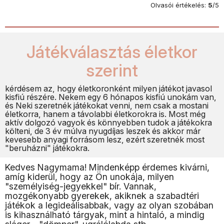
Olvasói értékelés:
5
/5
Játékválasztás életkor
szerint
kérdésem az, hogy életkoronként milyen játékot javasol
kisfiú részére. Nekem egy 6 hónapos kisfiú unokám van,
és Neki szeretnék játékokat venni, nem csak a mostani
életkorra, hanem a távolabbi életkorokra is. Most még
aktív dolgozó vagyok és könnyebben tudok a játékokra
költeni, de 3 év múlva nyugdíjas leszek és akkor már
kevesebb anyagi forrásom lesz, ezért szeretnék most
"beruházni" játékokra.
Kedves Nagymama! Mindenképp érdemes kivárni,
amíg kiderül, hogy az Ön unokája, milyen
"személyiség-jegyekkel" bír. Vannak,
mozgékonyabb gyerekek, akiknek a szabadtéri
játékok a legideálisabbak, vagy az olyan szobában
is kihasználható tárgyak, mint a hintaló, a mindig