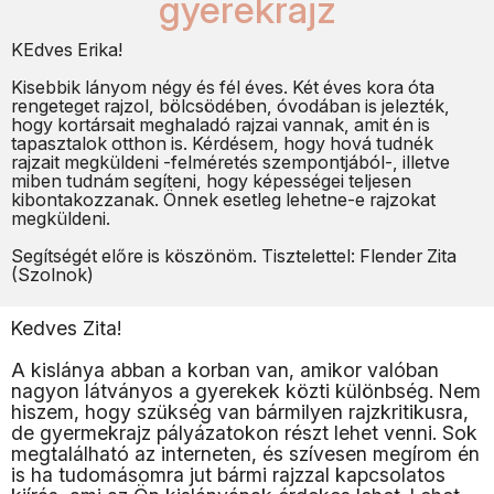
gyerekrajz
KEdves Erika!
Kisebbik lányom négy és fél éves. Két éves kora óta
rengeteget rajzol, bölcsödében, óvodában is jelezték,
hogy kortársait meghaladó rajzai vannak, amit én is
tapasztalok otthon is. Kérdésem, hogy hová tudnék
rajzait megküldeni -felméretés szempontjából-, illetve
miben tudnám segíteni, hogy képességei teljesen
kibontakozzanak. Önnek esetleg lehetne-e rajzokat
megküldeni.
Segítségét előre is köszönöm. Tisztelettel: Flender Zita
(Szolnok)
Kedves Zita!
A kislánya abban a korban van, amikor valóban
nagyon látványos a gyerekek közti különbség. Nem
hiszem, hogy szükség van bármilyen rajzkritikusra,
de gyermekrajz pályázatokon részt lehet venni. Sok
megtalálható az interneten, és szívesen megírom én
is ha tudomásomra jut bármi rajzzal kapcsolatos