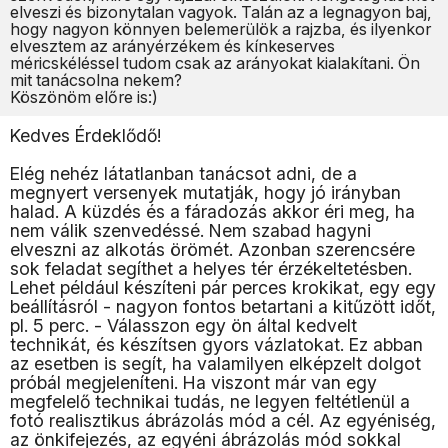
elveszi és bizonytalan vagyok. Talán az a legnagyon baj,
hogy nagyon könnyen belemerülök a rajzba, és ilyenkor
elvesztem az arányérzékem és kínkeserves
méricskéléssel tudom csak az arányokat kialakítani. Ön
mit tanácsolna nekem?
Köszönöm előre is:)
Kedves Érdeklődő!
Elég nehéz látatlanban tanácsot adni, de a
megnyert versenyek mutatják, hogy jó irányban
halad. A küzdés és a fáradozás akkor éri meg, ha
nem válik szenvedéssé. Nem szabad hagyni
elveszni az alkotás örömét. Azonban szerencsére
sok feladat segíthet a helyes tér érzékeltetésben.
Lehet például készíteni pár perces krokikat, egy egy
beállításról - nagyon fontos betartani a kitűzött időt,
pl. 5 perc. - Válasszon egy ön által kedvelt
technikát, és készítsen gyors vázlatokat. Ez abban
az esetben is segít, ha valamilyen elképzelt dolgot
próbál megjeleníteni. Ha viszont már van egy
megfelelő technikai tudás, ne legyen feltétlenül a
fotó realisztikus ábrázolás mód a cél. Az egyéniség,
az önkifejezés, az egyéni ábrázolás mód sokkal