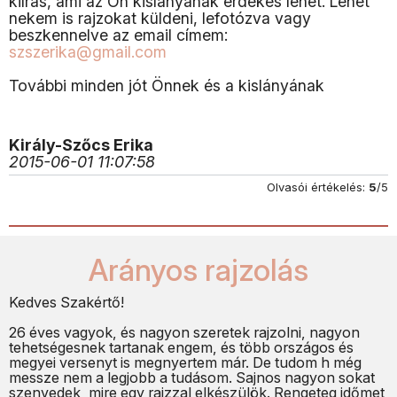
kiírás, ami az Ön kislányának érdekes lehet. Lehet
nekem is rajzokat küldeni, lefotózva vagy
beszkennelve az email címem:
szszerika@gmail.com
További minden jót Önnek és a kislányának
Király-Szőcs Erika
2015-06-01 11:07:58
Olvasói értékelés:
5
/5
Arányos rajzolás
Kedves Szakértő!
26 éves vagyok, és nagyon szeretek rajzolni, nagyon
tehetségesnek tartanak engem, és több országos és
megyei versenyt is megnyertem már. De tudom h még
messze nem a legjobb a tudásom. Sajnos nagyon sokat
szenvedek, mire egy rajzzal elkészülök. Rengeteg időmet