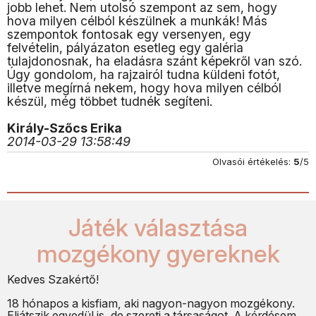
jobb lehet. Nem utolsó szempont az sem, hogy
hova milyen célból készülnek a munkák! Más
szempontok fontosak egy versenyen, egy
felvételin, pályázaton esetleg egy galéria
tulajdonosnak, ha eladásra szánt képekről van szó.
Úgy gondolom, ha rajzairól tudna küldeni fotót,
illetve megírná nekem, hogy hova milyen célból
készül, még többet tudnék segíteni.
Király-Szőcs Erika
2014-03-29 13:58:49
Olvasói értékelés:
5
/5
Játék választása
mozgékony gyereknek
Kedves Szakértő!
18 hónapos a kisfiam, aki nagyon-nagyon mozgékony.
Eljátszik egyedül is, de szereti a társaságot. A kérdésem