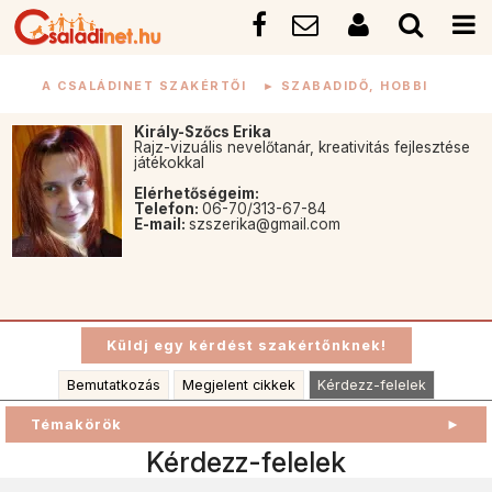
A CSALÁDINET SZAKÉRTŐI
►
SZABADIDŐ, HOBBI
Király-Szőcs Erika
Rajz-vizuális nevelőtanár, kreativitás fejlesztése
játékokkal
Elérhetőségeim:
Telefon:
06-70/313-67-84
E-mail:
szszerika@gmail.com
Bemutatkozás
Megjelent cikkek
Kérdezz-felelek
Témakörök
►
Kérdezz-felelek