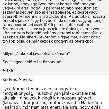
az lenne, hogy egy ilyen mozgékony babát hogyan
vegyek rá arra, hogy 10 percnél tovább megüljön az
asztalnál (legyen szó akár rajzolásról, építésről vagy
evésről). Mindennel eljátszik bent is. Az autókkal hosszú
órákat eljátszik "egy helyben", de rajzolni vagy építeni,
formabedobózni csak 10-15 percet jobb esetben.
Szerencsére, illetve sajnos minden érdekli, ezért evés
közben sem hajlandó néhány percnél többet megülni a
székben. Ha sikerül lekötnöm a figyelmét, akkor kicsit
tovább bírja, de már kezdek kifogyni az ötletekből.
Milyen játékokat javasolnál számára?
Segítségedet előre is köszönöm!
Alexa
Kedves Anyuka!
Ilyen korban természetes, a nagyfokú
mozgékonyság. Inkább olyan játékokat kel neki
kitalálni, amelyek kielégítik a mozgásigényét.
(labdázás, kergetőzés, motorozás stb.) Ha kellően
"elfárad", már nem lesz energiája arra, hogy evés