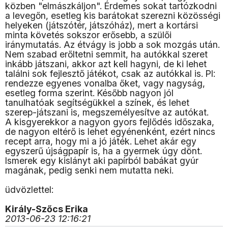
közben "elmászkáljon". Érdemes sokat tartózkodni
a levegőn, esetleg kis barátokat szerezni közösségi
helyeken (játszótér, játszóház), mert a kortársi
minta követés sokszor erősebb, a szülői
iránymutatás. Az étvágy is jobb a sok mozgás után.
Nem szabad erőltetni semmit, ha autókkal szeret
inkább játszani, akkor azt kell hagyni, de ki lehet
találni sok fejlesztő játékot, csak az autókkal is. Pl:
rendezze egyenes vonalba őket, vagy nagyság,
esetleg forma szerint. Később nagyon jól
tanulhatóak segítségükkel a színek, és lehet
szerep-játszani is, megszemélyesítve az autókat.
A kisgyerekkor a nagyon gyors fejlődés időszaka,
de nagyon eltérő is lehet egyénenként, ezért nincs
recept arra, hogy mi a jó játék. Lehet akár egy
egyszerű újságpapír is, ha a gyermek úgy dönt.
Ismerek egy kislányt aki papírból babákat gyúr
magának, pedig senki nem mutatta neki.
üdvözlettel:
Király-Szőcs Erika
2013-06-23 12:16:21