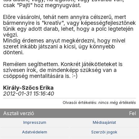
csak "Pajti" hoz megnyugvást.
Előre vásárolni, tehát nem annyira célszerű, mert
bármennyire is "kreatív", vagy képességfejlesztőnek
tűnik egy adott darab, lehet, hogy a polc legtetején
végzi.
Mindig érdemes anyut megkérdezni, hogy mivel
szeret inkább játszani a kicsi, úgy könnyebb
dönteni.
Remélem segíthettem. Konkrét játékötleteket is
szívesen írok, de mindenképp szükség van a
csöppség mentalitására is. :-)
Király-Szőcs Erika
2012-01-31 15:16:40
Olvasói értékelés:
nincs még értékelés
Asztali verzió
Fel
Impresszum
Médiaajánlat
Adatvédelem
Szerzõi jogok