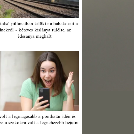
tolsó pillanatban kilökte a babakocsit a
ínekről - kétéves kislánya túlélte, az
édesanya meghalt
 volt a legmagasabb a ponthatár idén és
re a szakokra volt a legnehezebb bejutni