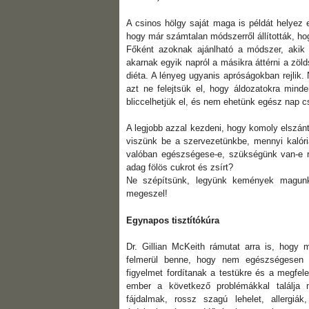
A csinos hölgy saját maga is példát helyez 
hogy már számtalan módszerről állították, hog
Főként azoknak ajánlható a módszer, akik
akarnak egyik napról a másikra áttérni a zöld
diéta. A lényeg ugyanis apróságokban rejlik
azt ne felejtsük el, hogy áldozatokra mi
bliccelhetjük el, és nem ehetünk egész nap c
A legjobb azzal kezdeni, hogy komoly elszán
viszünk be a szervezetünkbe, mennyi kalóri
valóban egészségese-e, szükségünk van-e 
adag fölös cukrot és zsírt?
Ne szépítsünk, legyünk kemények magunk
megeszel!
Egynapos tisztítókúra
Dr. Gillian McKeith rámutat arra is, hogy
felmerül benne, hogy nem egészségesen tá
figyelmet fordítanak a testükre és a megfel
ember a következő problémákkal találja m
fájdalmak, rossz szagú lehelet, allergiák