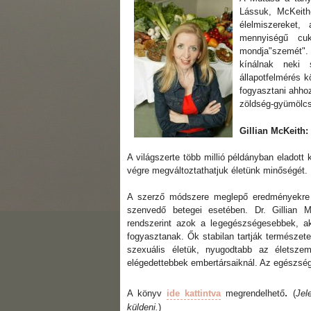
Lássuk, McKeith
élelmiszereket,
mennyiségű cuk
mondja"szemét".
kínálnak neki 
állapotfelmérés k
fogyasztani ahhoz
zöldség-gyümölcs 
Gillian McKeith:
A világszerte több millió példányban eladott
végre megváltoztathatjuk életünk minőségét.
A szerző módszere meglepő eredményekre v
szenvedő betegei esetében. Dr. Gillian Mc
rendszerint azok a legegészségesebbek, aki
fogyasztanak. Ők stabilan tartják természete
szexuális életük, nyugodtabb az életsze
elégedettebbek embertársaiknál. Az egészség
.
A könyv
ide kattintva
megrendelhető
(
Jel
küldeni.
)