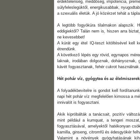
érdektelenség, meddőség, impotencia, prem
súlyfeleslegüktől, energikusabbak, nyugodtab
a szexuális életük. A jó közérzet tehát a tápl
A legtöbb fogyókúra tilalmakon alapszik. 
eddigiektől? Talán nem is, hiszen arra bizt
ne kevesebbet!
A kúrát egy étel IQ-teszt kitöltésével kell
étrendünk.
A következő lépés egy rövid, egynapos méreg
laknak, irodában dolgoznak, dohányoznak, 
kávét fogyasztanak, fehér cukrot használna
Hét pohár víz, gyógytea és az élelmiszer
A folyadékbevitelre is gondot kell fordítanun
napi hét pohár víz megfelelően kimossa a m
innivalót is fogyasztani.
Akik kipróbálták a tanácsait, pozitív változ
mint például a kumquat, a tengeri moszat
fogyasztásával, amelyektől hatékonyan csök
kamilla, ginseng, citromfű és édesgyökér felh
Valamint a növények gyógyhatásának kiha