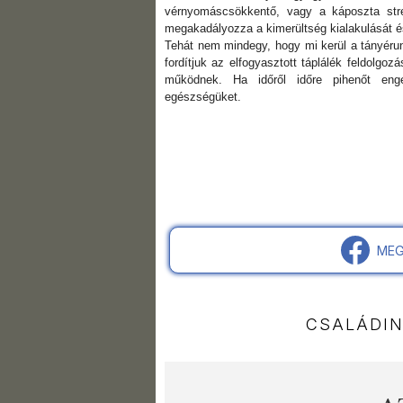
vérnyomáscsökkentő, vagy a káposzta stre
megakadályozza a kimerültség kialakulását 
Tehát nem mindegy, hogy mi kerül a tányéru
fordítjuk az elfogyasztott táplálék feldolgoz
működnek. Ha időről időre pihenőt eng
egészségüket.
MEG
CSALÁDI