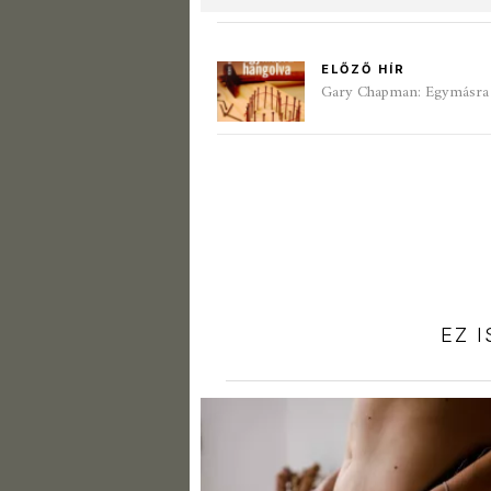
ELŐZŐ HÍR
Gary Chapman: Egymásra h
EZ 