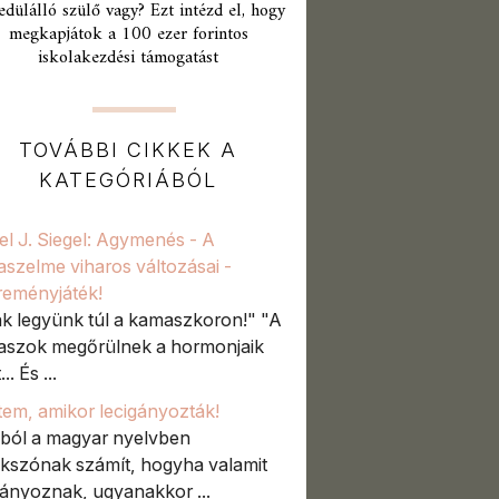
edülálló szülő vagy? Ezt intézd el, hogy
megkapjátok a 100 ezer forintos
iskolakezdési támogatást
TOVÁBBI CIKKEK A
KATEGÓRIÁBÓL
el J. Siegel: Agymenés - A
szelme viharos változásai -
eményjáték!
k legyünk túl a kamaszkoron!" "A
szok megőrülnek a hormonjaik
.. És ...
tem, amikor lecigányozták!
ból a magyar nyelvben
okszónak számít, hogyha valamit
gányoznak, ugyanakkor ...