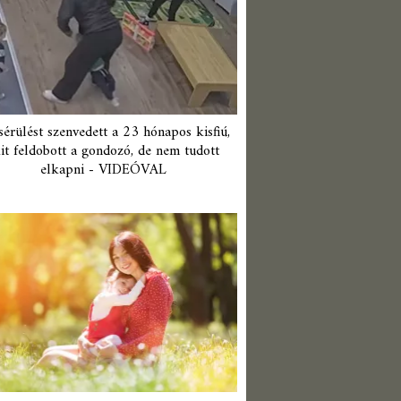
érülést szenvedett a 23 hónapos kisfiú,
it feldobott a gondozó, de nem tudott
elkapni - VIDEÓVAL