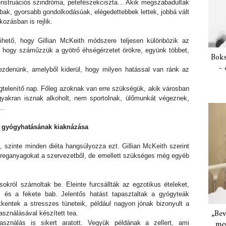
enstruációs szindróma, petefészekciszta… Akik megszabadultak
bak, gyorsabb gondolkodásúak, elégedettebbek lettek, jobbá vált
akozásban is rejlik.
Hihető, hogy Gillian McKeith módszere teljesen különbözik az
at, hogy száműzzük a gyötrő éhségérzetet örökre, együnk többet,
Boks
- 
 kezdenünk, amelyből kiderül, hogy milyen hatással van ránk az
telenítő nap. Főleg azoknak van erre szükségük, akik városban
gyakran isznak alkoholt, nem sportolnak, ülőmunkát végeznek,
k…
ek gyógyhatásának kiaknázása
k, szinte minden diéta hangsúlyozza ezt. Gillian McKeith szerint
éreganyagokat a szervezetből, de emellett szükséges még egyéb
ásokról számoltak be. Eleinte furcsállták az egzotikus ételeket,
, és a fekete bab. Jelentős hatást tapasztaltak a gyógyteák
kentek a stresszes tüneteik, például nagyon jónak bizonyult a
„Bev
asználásával készített tea.
meg
sználás is sikert aratott. Vegyük példának a zellert, ami