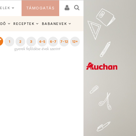
ELEK
TÁMOGATÁS
IDŐ
RECEPTEK
BABANEVEK
1
2
3
4-5
6-7
7-12
12+