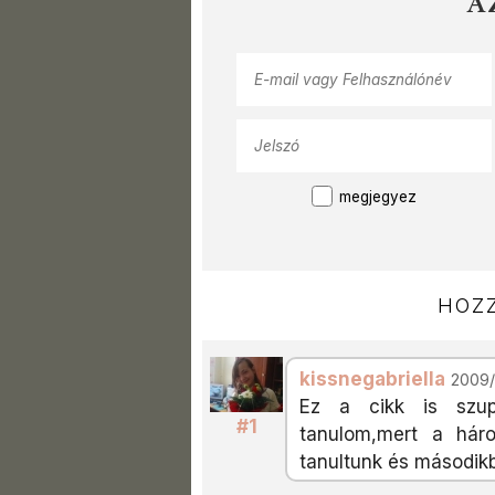
A
megjegyez
HOZZ
kissnegabriella
2009/
Ez a cikk is szup
#1
tanulom,mert a hár
tanultunk és másodikb