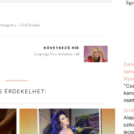
Egy
angolva - Férfi kiadás
KÖVETKEZŐ HÍR
Csepregi Éva őszintén vall
Dani
kama
Nyer
"Csa
IS ÉRDEKELHET:
kama
miatt.
Örül
Alap
szit
leci