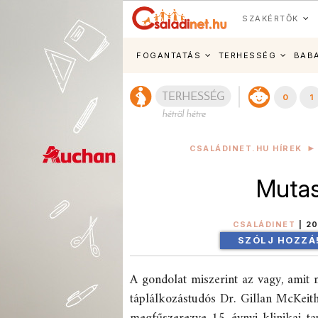
SZAKÉRTŐK
FOGANTATÁS
TERHESSÉG
BAB
0
1
CSALÁDINET.HU HÍREK
Mutas
CSALÁDINET
|
20
SZÓLJ HOZZÁ
A gondolat miszerint az vagy, amit m
táplálkozástudós Dr. Gillan McKeith