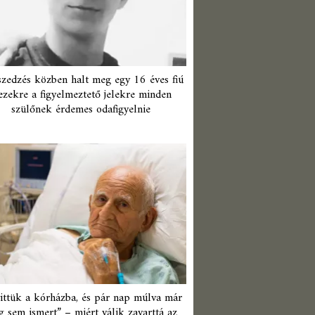
zedzés közben halt meg egy 16 éves fiú
ezekre a figyelmeztető jelekre minden
szülőnek érdemes odafigyelnie
ittük a kórházba, és pár nap múlva már
 sem ismert” – miért válik zavarttá az