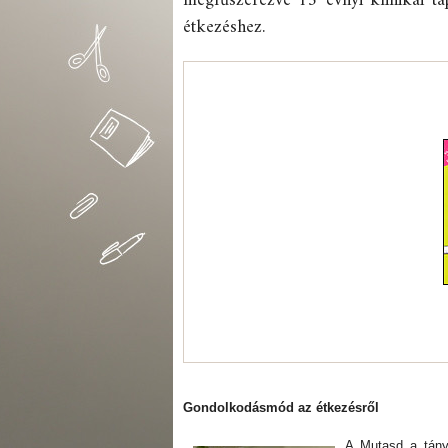
megfűszerezve 15 évnyi klinikai tap
étkezéshez.
Gondolkodásmód az étkezésről
A Mutasd a tány