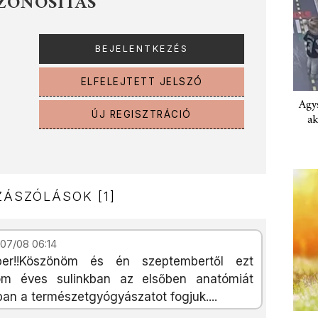
ZONOSÍTÁS
ELFELEJTETT JELSZÓ
Agys
ÚJ REGISZTRÁCIÓ
ak
ÁSZÓLÁSOK [1]
07/08 06:14
er!!Köszönöm és én szeptembertől ezt
om éves sulinkban az elsőben anatómiát
an a természetgyógyászatot fogjuk....