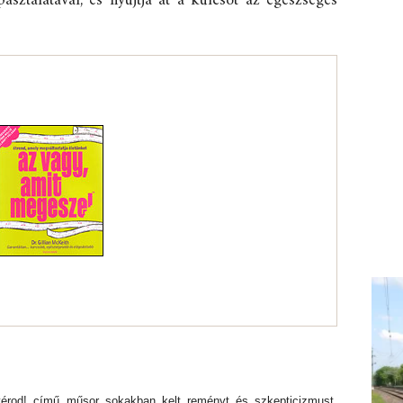
asztalatával, és nyújtja át a kulcsot az egészséges
érod! című műsor sokakban kelt reményt és szkepticizmust.