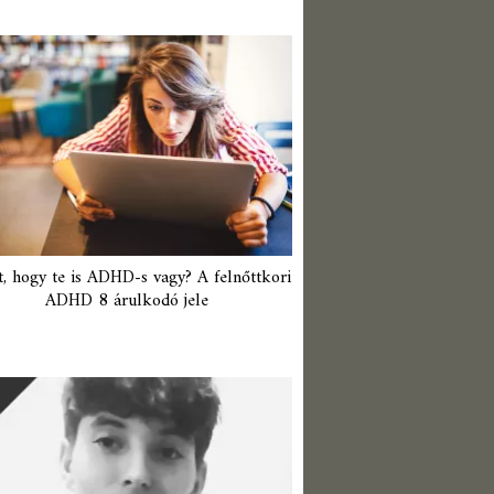
t, hogy te is ADHD-s vagy? A felnőttkori
ADHD 8 árulkodó jele