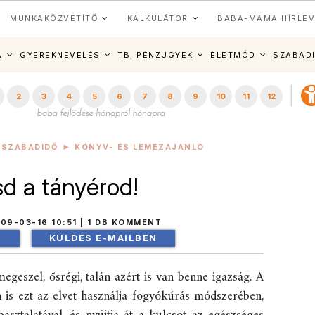
MUNKAKÖZVETÍTŐ
KALKULÁTOR
BABA-MAMA HÍRLEV
A
GYEREKNEVELÉS
TB, PÉNZÜGYEK
ÉLETMÓD
SZABAD
2
3
4
5
6
7
8
9
10
11
12
SZABADIDŐ
KÖNYV- ÉS LEMEZAJÁNLÓ
d a tányérod!
09-03-16 10:51
|
1 DB KOMMENT
!
KÜLDÉS E-MAILBEN
egeszel, ősrégi, talán azért is van benne igazság. A
 is ezt az elvet használja fogyókúrás módszerében,