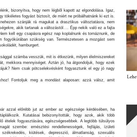
elénk, bizonyítva, hogy nem légből kapott az elgondolása. Igaz,
y tökéletes fogyást biztosít, de miért ne próbálhatnánk ki ezt is.
 nehezen szánják rá magukat a drasztikus változtatásra, nem
ségekre, akik tartanak a változástól…. Épp nekik való ez a fajta
. Nem kell egy csapásra egész nap koplalnunk és tornáznunk, de
nden fogyókúrában szükség van. Természetesen a mozgást sem
sokoládét, hamburgert.
tsággal számba vesszük, mit is étkezünk, milyen élelmiszereket
át, mekkora mennyiséget. Aztán jó, ha átgondoljuk, hogy ezek
rájuk? Nem csak pótcselekvésként fogyasztunk el egy jó nagy
Lehe
hoz! Fontoljuk meg a mondást alaposan: azzá válsz, amit
 már azzal előrébb jut az ember az egészsége kérdésében, ha
plálkozik. Kutatásai bebizonyították, hogy azok, akik több
elő ételek fogyasztására, egészségesebbek. A legtöbb túlsúlyos
agát szembe: emésztési rendellenességek, fejfájás, ízületi
, székrekedés, kiütések, depresszió, álmatlanság, szexuális