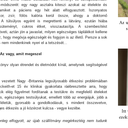
-módszerét: egy nagy asztalra kiteszi azokat az ételekte és
 amiket a páciens egy hét alatt elfogyasztott. Iszonyatos
or, zsír, fölös kalória kerül össze, ahogy a doktornő
 A túlsúlyos egyént is megrettenti a látvány, ezután hiába
Az u
süteményt, cukros étket, visszautasítja. A szembesítést
s
öveti, aztán jön a javaslat, milyen egészséges táplálékot kellene
, hogy megóvja egészségét és fogyjon is az illető. Persze a sok
nem mindenkinek nyeri el a tetszését...
 Az vagy, amit megeszel
 könyv olyan étrendet és életmódot kínál, amelynek segítségével
ezetett Nagy -Britannia legsúlyosabb étkezési problémáiban
keith-et 15 év klinikai gyakorlata ráébresztette arra, hogy
k elég figyelmet fordítanak a testükre és megfelelő ételeket
s, egészséges testsúlyukat, emellett több az energiájuk, jobb a
mléletük, gyorsabb a gondolkodásuk, s mindent összevetve,
es étkezés a jó közérzet kulcsa - vegye kezébe.
Itt
ezek
enleg elfogyott, az újab szállítmány megérkeztéig nem tudunk