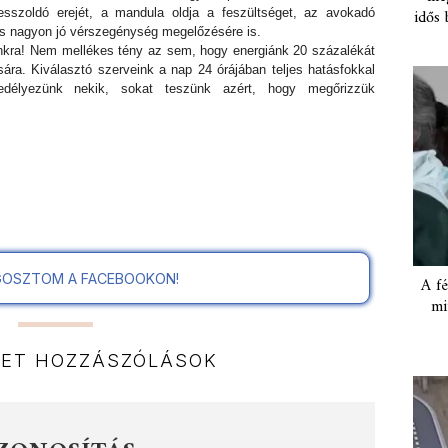
idős 
sszoldó erejét, a mandula oldja a feszültséget, az avokadó
és nagyon jó vérszegénység megelőzésére is.
nkra! Nem mellékes tény az sem, hogy energiánk 20 százalékát
ására. Kiválasztó szerveink a nap 24 órájában teljes hatásfokkal
edélyezünk nekik, sokat teszünk azért, hogy megőrizzük
OSZTOM A FACEBOOKON!
A fé
mi
NET HOZZÁSZÓLÁSOK