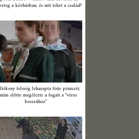
beteg a kórházban, és mit tehet a család?
ltékeny feleség leharapta férje péniszét,
után előtte megélezte a fogait a "véres
bosszúhoz"