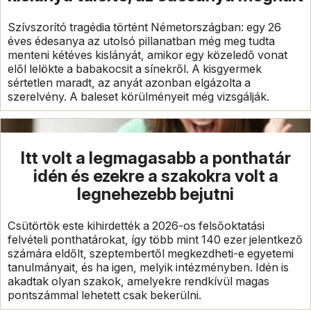
Szívszorító tragédia történt Németországban: egy 26
éves édesanya az utolsó pillanatban még meg tudta
menteni kétéves kislányát, amikor egy közeledő vonat
elől lelökte a babakocsit a sínekről. A kisgyermek
sértetlen maradt, az anyát azonban elgázolta a
szerelvény. A baleset körülményeit még vizsgálják.
Itt volt a legmagasabb a ponthatár
idén és ezekre a szakokra volt a
legnehezebb bejutni
Csütörtök este kihirdették a 2026-os felsőoktatási
felvételi ponthatárokat, így több mint 140 ezer jelentkező
számára eldőlt, szeptembertől megkezdheti-e egyetemi
tanulmányait, és ha igen, melyik intézményben. Idén is
akadtak olyan szakok, amelyekre rendkívül magas
pontszámmal lehetett csak bekerülni.