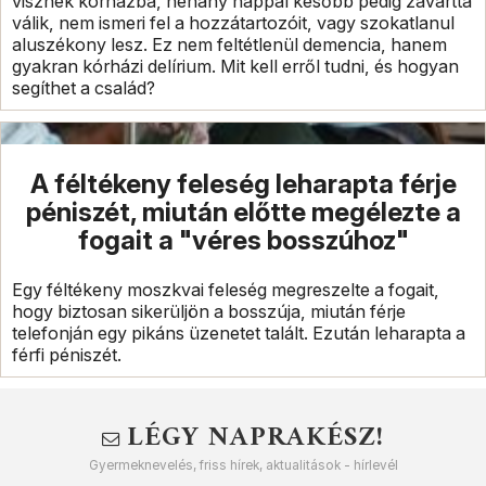
visznek kórházba, néhány nappal később pedig zavarttá
válik, nem ismeri fel a hozzátartozóit, vagy szokatlanul
aluszékony lesz. Ez nem feltétlenül demencia, hanem
gyakran kórházi delírium. Mit kell erről tudni, és hogyan
segíthet a család?
A féltékeny feleség leharapta férje
péniszét, miután előtte megélezte a
fogait a "véres bosszúhoz"
Egy féltékeny moszkvai feleség megreszelte a fogait,
hogy biztosan sikerüljön a bosszúja, miután férje
telefonján egy pikáns üzenetet talált. Ezután leharapta a
férfi péniszét.
LÉGY NAPRAKÉSZ!
Gyermeknevelés, friss hírek, aktualitások - hírlevél