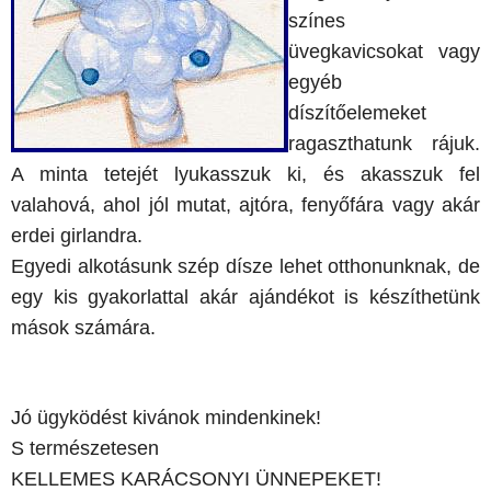
színes
üvegkavicsokat vagy
egyéb
díszítőelemeket
ragaszthatunk rájuk.
A minta tetejét lyukasszuk ki, és akasszuk fel
valahová, ahol jól mutat, ajtóra, fenyőfára vagy akár
erdei girlandra.
Egyedi alkotásunk szép dísze lehet otthonunknak, de
egy kis gyakorlattal akár ajándékot is készíthetünk
mások számára.
Jó ügyködést kivánok mindenkinek!
S természetesen
KELLEMES KARÁCSONYI ÜNNEPEKET!