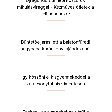
Újragondolt ünnepi koszorúk
mikulásvirággal - Kézműves ötletek a
téli ünnepekre
Büntetőeljárás lett a balatonfüredi
nagypapa karácsonyi ajándékából
Így köszönj el kisgyermekeddel a
karácsonytól hisztimentesen