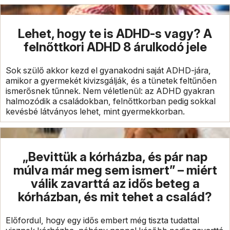
Lehet, hogy te is ADHD-s vagy? A
felnőttkori ADHD 8 árulkodó jele
Sok szülő akkor kezd el gyanakodni saját ADHD-jára,
amikor a gyermekét kivizsgálják, és a tünetek feltűnően
ismerősnek tűnnek. Nem véletlenül: az ADHD gyakran
halmozódik a családokban, felnőttkorban pedig sokkal
kevésbé látványos lehet, mint gyermekkorban.
„Bevittük a kórházba, és pár nap
múlva már meg sem ismert” – miért
válik zavarttá az idős beteg a
kórházban, és mit tehet a család?
Előfordul, hogy egy idős embert még tiszta tudattal