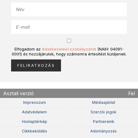
Elfogadom az
Adatkezelési szabályzatot
(NAIH: 04091-
0001) és hozzájárulok, hogy számomra értesítést küldjenek.
Asztali verzió
Fel
Impresszum
Médiaajánlat
Adatvédelem
Szerzõi jogok
Honlaptérkép
Partnereink
Cikkbeküldés
Adományozás