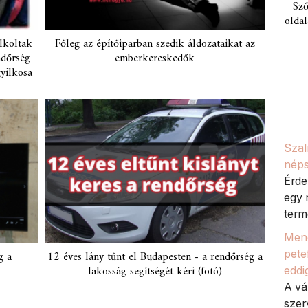
Sző
oldal
lkoltak
Főleg az építőiparban szedik áldozataikat az
ndőrség
emberkereskedők
gyilkosa
Szal
néps
Érde
egy 
termé
Meno
petef
g a
12 éves lány tűnt el Budapesten - a rendőrség a
lakosság segítségét kéri (fotó)
eddi
A vá
szer