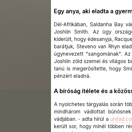
Egy anya, aki eladta a gyer
Dél-Afrikában, Saldanha Bay vá
Joshlin Smith. Az ügy ország
kiderült, hogy édesanyja, Racquel
barátjuk, Steveno van Rhyn ela
úgynevezett "sangomának". Az e
Joshlin zöld szemei és világos b
tanú is megerősítette, hogy Smi
pénzért eladná.
A bíróság ítélete és a közös
A nyolchetes tárgyalás során töb
mindhárom vádlottat bűnösnek
vádjában. - adta hírül a
unilad.c
került sor, hogy minél többen ré