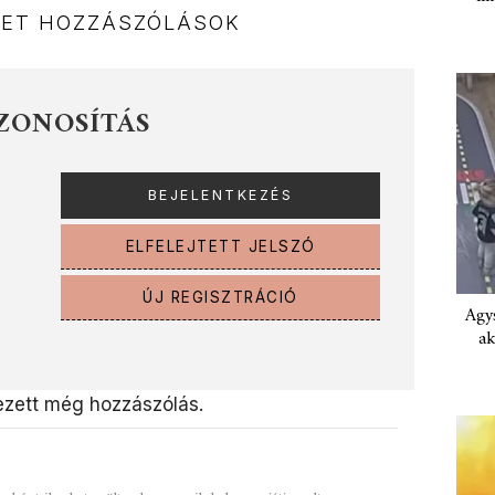
NET HOZZÁSZÓLÁSOK
ZONOSÍTÁS
ELFELEJTETT JELSZÓ
ÚJ REGISZTRÁCIÓ
Agys
ak
zett még hozzászólás.