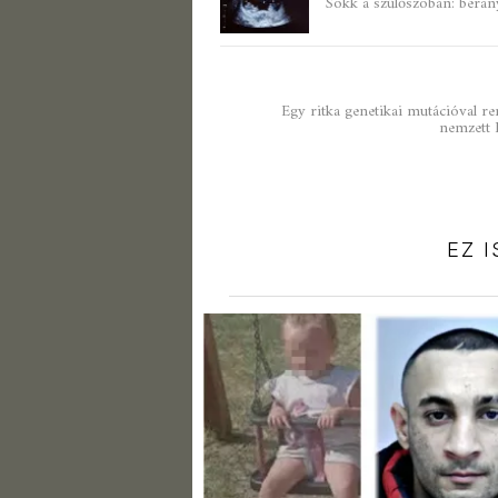
Sokk a szülőszobán: béranya
Egy ritka genetikai mutációval 
nemzett E
EZ 