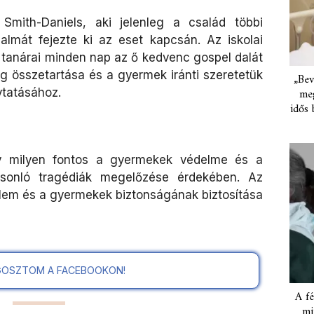
mith-Daniels, aki jelenleg a család többi
lmát fejezte ki az eset kapcsán. Az iskolai
; tanárai minden nap az ő kedvenc gospel dalát
g összetartása és a gyermek iránti szeretetük
„Bev
ytatásához.
meg
idős 
ogy milyen fontos a gyermekek védelme és a
sonló tragédiák megelőzése érdekében. Az
lem és a gyermekek biztonságának biztosítása
OSZTOM A FACEBOOKON!
A fé
mi