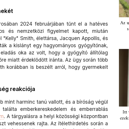
mekét
Az u
rosában 2024 februárjában tűnt el a hatéves
s
os és nemzetközi figyelmet kapott, miután
 "Kelly" Smith, élettársa, Jacquen Appollis, és
dták a kislányt egy hagyományos gyógyítónak,
ladás oka az volt, hogy a gyógyító állítólag
őre miatt érdeklődött iránta. Az ügy során több
th korábban is beszélt arról, hogy gyermekeit
ség reakciója
b mint harminc tanú vallott, és a bíróság végül
 találta emberkereskedelem és emberrablás
Itt
om
. A tárgyalásra a helyi közösségi központban
ezek
szt vehessenek rajta. Az ítélethirdetés során a