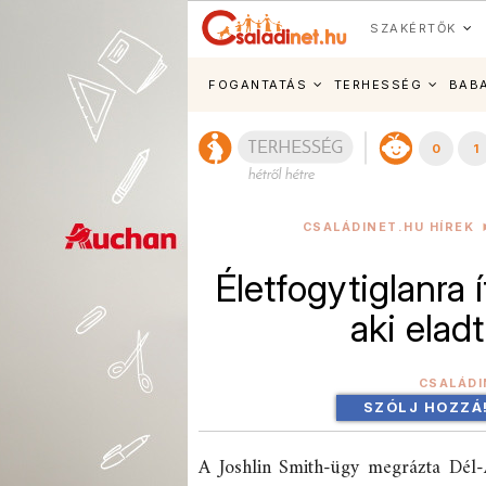
SZAKÉRTŐK
FOGANTATÁS
TERHESSÉG
BAB
0
1
CSALÁDINET.HU HÍREK
Életfogytiglanra í
aki elad
CSALÁDI
SZÓLJ HOZZÁ
A Joshlin Smith-ügy megrázta Dél-Af