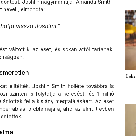
a döntést. Joshlin nagymamája, Amanda Smith-
t neveli, elmondta:
atja vissza Joshlint."
 váltott ki az eset, és sokan attól tartanak,
onságban.
 ismeretlen
Lehe
at elítélték, Joshlin Smith holléte továbbra is
i szinten is folytatja a keresést, és 1 millió
jánlottak fel a kislány megtalálásáért. Az eset
emberrablási problémájára, ahol az elmúlt évben
lentettek.
dalma