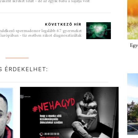
ként ikreket szült - de az egyik baba a sajátja volt
KÖVETKEZŐ HÍR
rendelkező spermadonor legalább 67 gyermeket
urópában - tíz esetben rákot diagnosztizáltak
Egy
IS ÉRDEKELHET: