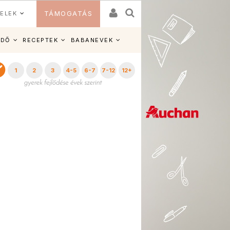
ELEK
TÁMOGATÁS
IDŐ
RECEPTEK
BABANEVEK
1
2
3
4-5
6-7
7-12
12+