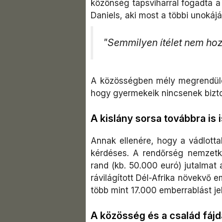
közönség tapsviharral fogadta 
Daniels, aki most a többi unokájá
"Semmilyen ítélet nem hozh
A közösségben mély megrendülést
hogy gyermekeik nincsenek bizt
A kislány sorsa továbbra is
Annak ellenére, hogy a vádlottak
kérdéses. A rendőrség nemzetköz
rand (kb. 50.000 euró) jutalmat a
rávilágított Dél-Afrika növekvő 
több mint 17.000 emberrablást je
A közösség és a család fáj