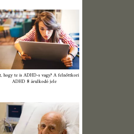
t, hogy te is ADHD-s vagy? A felnőttkori
ADHD 8 árulkodó jele