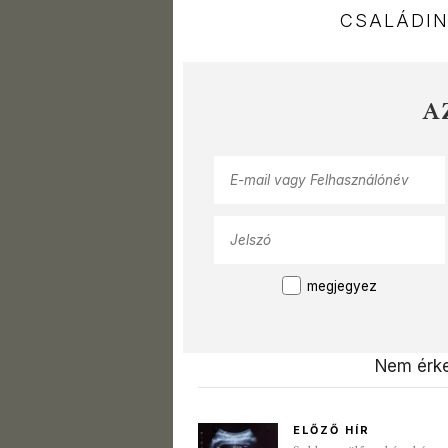
CSALÁDI
A
megjegyez
Nem érke
ELŐZŐ HÍR