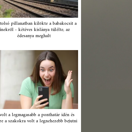
tolsó pillanatban kilökte a babakocsit a
ínekről - kétéves kislánya túlélte, az
édesanya meghalt
 volt a legmagasabb a ponthatár idén és
re a szakokra volt a legnehezebb bejutni