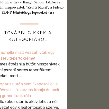
lő utcai ügy - Bangó Sándor közösségi
án megnevezték "Zsolti bácsit", a Fidesz-
KDNP büntetőjogi lépeseket tesz
TOVÁBBI CIKKEK A
KATEGÓRIÁBÓL
monella miatt visszahívtak egy
zerű tepertőkrémet
mes átnézni a hűtőt: visszahívtak
népszerű sertés tepertőkrém
ket, mert ...
pauza után sem "kapcsol ki" a
észek - új kutatás írhatja át, amit
g gondoltunk róla
ltozókor után is aktív lehet a női
vezet egyik legfontosabb szerve.