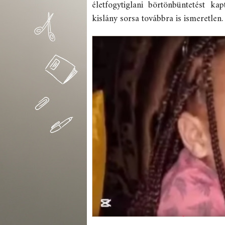
életfogytiglani börtönbüntetést k
kislány sorsa továbbra is ismeretlen.