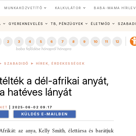
MUNKAKÖZVETÍTŐ
KALKULÁTOR
BABA-MAMA HÍRLEV
A
GYEREKNEVELÉS
TB, PÉNZÜGYEK
ÉLETMÓD
SZABAD
2
3
4
5
6
7
8
9
10
11
12
SZABADIDŐ
HÍREK, ÉRDEKESSÉGEK
télték a dél-afrikai anyát,
ta hatéves lányát
NET
|
2025-06-02 09:17
!
KÜLDÉS E-MAILBEN
rikát: az anya, Kelly Smith, élettársa és barátjuk