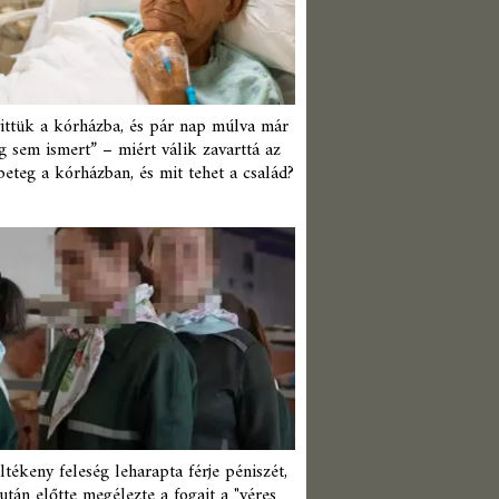
ittük a kórházba, és pár nap múlva már
 sem ismert” – miért válik zavarttá az
beteg a kórházban, és mit tehet a család?
ltékeny feleség leharapta férje péniszét,
után előtte megélezte a fogait a "véres