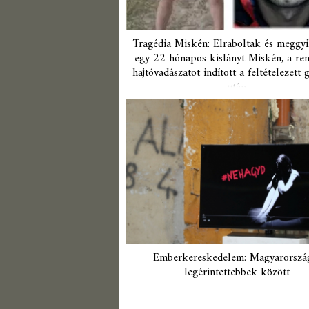
Tragédia Miskén: Elraboltak és meggyi
egy 22 hónapos kislányt Miskén, a re
hajtóvadászatot indított a feltételezett 
után
Emberkereskedelem: Magyarorszá
legérintettebbek között