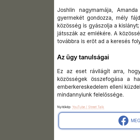
Joshlin nagymamája, Amanda S
gyermekét gondozza, mély fájda
közösség is gyászolja a kislányt
játsszák az emlékére. A közössé
továbbra is erőt ad a keresés fol
Az ügy tanulságai
Ez az eset rávilágít arra, h
közösségek összefogása a ha
emberkereskedelem elleni küzde
mindannyiunk felelőssége.
Nyitókép:
YouTube / Street Talk
MEG