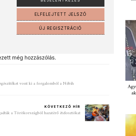
ELFELEJTETT JELSZÓ
ÚJ REGISZTRÁCIÓ
zett még hozzászólás.
egészítőket vont ki a forgalomból a Nébih
Agys
ak
KÖVETKEZŐ HÍR
gadták a Törökországból hazatérő ételosztókat