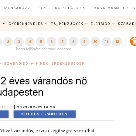
MUNKAKÖZVETÍTŐ
KALKULÁTOR
BABA-MAMA HÍRLEV
A
GYEREKNEVELÉS
TB, PÉNZÜGYEK
ÉLETMÓD
SZABAD
2
3
4
5
6
7
8
9
10
11
12
SZABADIDŐ
HÍREK, ÉRDEKESSÉGEK
22 éves várandós nő
udapesten
OLETT
|
2023-02-21 14:36
!
KÜLDÉS E-MAILBEN
Mivel várandós, orvosi segítségre szorulhat.