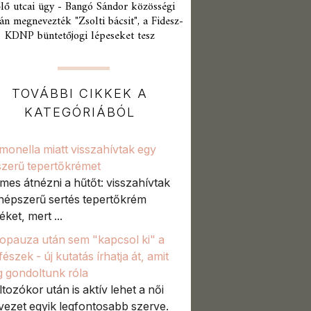
lő utcai ügy - Bangó Sándor közösségi
án megnevezték "Zsolti bácsit", a Fidesz-
KDNP büntetőjogi lépeseket tesz
TOVÁBBI CIKKEK A
KATEGÓRIÁBÓL
monella miatt visszahívtak egy
zerű tepertőkrémet
mes átnézni a hűtőt: visszahívtak
népszerű sertés tepertőkrém
ket, mert ...
pauza után sem "kapcsol ki" a
észek - új kutatás írhatja át, amit
g gondoltunk róla
ltozókor után is aktív lehet a női
vezet egyik legfontosabb szerve.