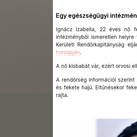
Egy egészségügyi intézmény
Ignácz Izabella, 22 éves nő f
intézményből ismeretlen helyre 
Kerületi Rendőrkapitányság elj
honlapján
.
A nő kisbabát vár, ezért orvosi el
A rendőrség információi szerint
és fekete hajú. Eltűnésekor fek
rajta.