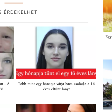
IS ÉRDEKELHET:
Egy
on - A
Több mint egy hónapja várja haza családja a 16
ri
éves eltűnt lányt