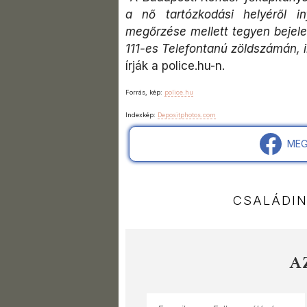
a nő tartózkodási helyéről in
megőrzése mellett tegyen bejele
111-es Telefontanú zöldszámán, i
írják a police.hu-n.
Forrás, kép:
police.hu
Indexkép:
Depositphotos.com
MEG
CSALÁDI
A