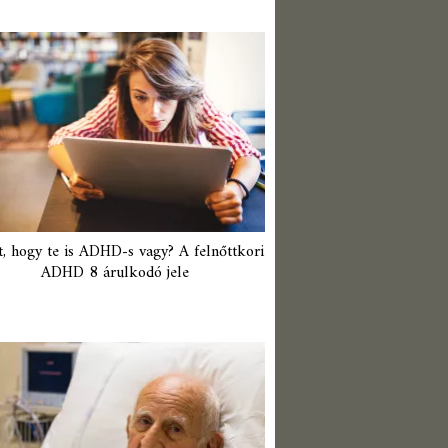
t, hogy te is ADHD-s vagy? A felnőttkori
ADHD 8 árulkodó jele