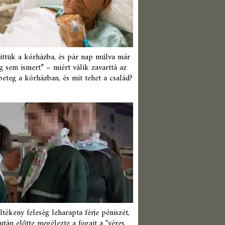
ittük a kórházba, és pár nap múlva már
 sem ismert” – miért válik zavarttá az
beteg a kórházban, és mit tehet a család?
ltékeny feleség leharapta férje péniszét,
után előtte megélezte a fogait a "véres