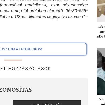
formációval rendelkezik, akár névtelensége
ntést a nap 24 órájában elérhető, 06-80-555-
lletve a 112-es díjmentes segélyhívó számon" -
„Bev
meg
idős 
OSZTOM A FACEBOOKON!
NET HOZZÁSZÓLÁSOK
ZONOSÍTÁS
A fé
mi