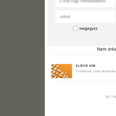
megjegyez
Nem érke
ELŐZŐ HÍR
Férfiaknak szánt étrend-ki
Így fo