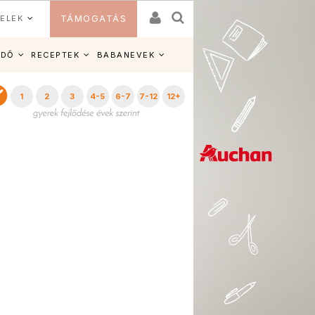
ELEK
TÁMOGATÁS
IDŐ
RECEPTEK
BABANEVEK
1
2
3
4-5
6-7
7-12
12+