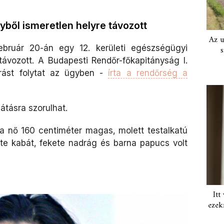
ből ismeretlen helyre távozott
Az u
ebruár 20-án egy 12. kerületi egészségügyi
s
távozott. A Budapesti Rendőr-főkapitányság I.
árást folytat az ügyben -
írta a rendőrség a
látásra szorulhat.
 a nő 160 centiméter magas, molett testalkatú
ete kabát, fekete nadrág és barna papucs volt
Itt
ezek