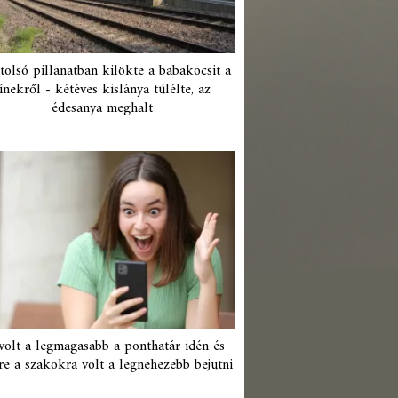
tolsó pillanatban kilökte a babakocsit a
ínekről - kétéves kislánya túlélte, az
édesanya meghalt
 volt a legmagasabb a ponthatár idén és
re a szakokra volt a legnehezebb bejutni