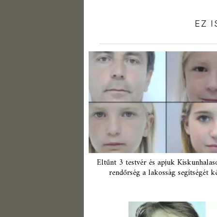
EZ 
Eltűnt 3 testvér és apjuk Kiskunhalas
rendőrség a lakosság segítségét ké