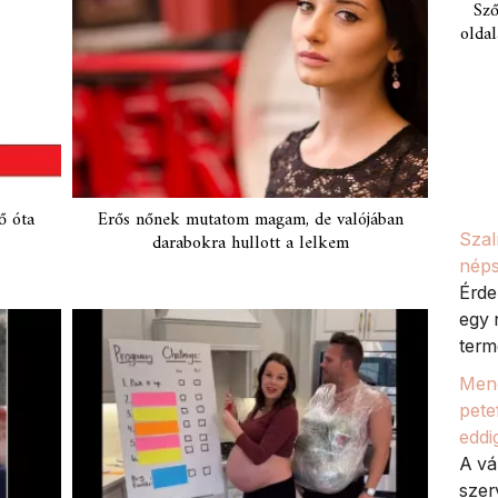
Sző
oldal
ő óta
Erős nőnek mutatom magam, de valójában
darabokra hullott a lelkem
Szal
néps
Érde
egy 
termé
Meno
petef
eddi
A vá
szer