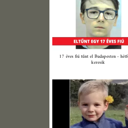
17 éves fiú tűnt el Budapesten - hétf
keresik