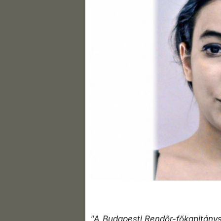
"A Budapesti Rendőr-főkapitánysá