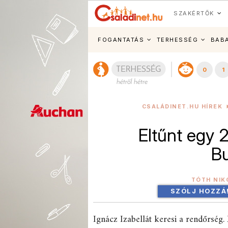
SZAKÉRTŐK
FOGANTATÁS
TERHESSÉG
BAB
0
1
CSALÁDINET.HU HÍREK
Eltűnt egy 
B
TÓTH NIK
SZÓLJ HOZZÁ
Ignácz Izabellát keresi a rendőrség. 