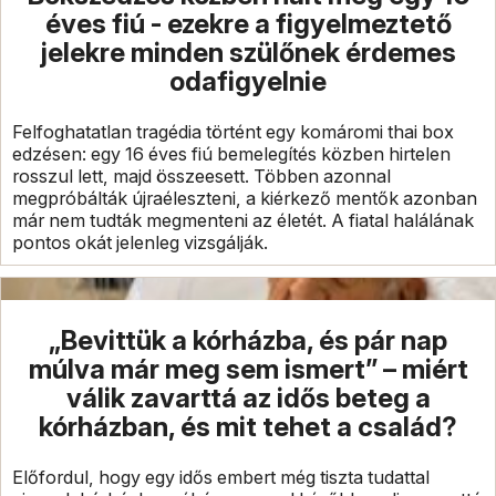
éves fiú - ezekre a figyelmeztető
jelekre minden szülőnek érdemes
odafigyelnie
Felfoghatatlan tragédia történt egy komáromi thai box
edzésen: egy 16 éves fiú bemelegítés közben hirtelen
rosszul lett, majd összeesett. Többen azonnal
megpróbálták újraéleszteni, a kiérkező mentők azonban
már nem tudták megmenteni az életét. A fiatal halálának
pontos okát jelenleg vizsgálják.
„Bevittük a kórházba, és pár nap
múlva már meg sem ismert” – miért
válik zavarttá az idős beteg a
kórházban, és mit tehet a család?
Előfordul, hogy egy idős embert még tiszta tudattal