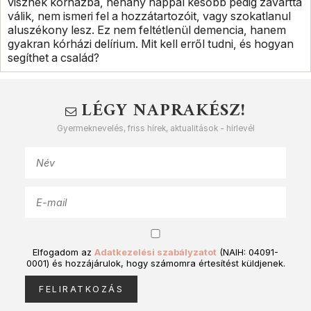
visznek kórházba, néhány nappal később pedig zavarttá
válik, nem ismeri fel a hozzátartozóit, vagy szokatlanul
aluszékony lesz. Ez nem feltétlenül demencia, hanem
gyakran kórházi delírium. Mit kell erről tudni, és hogyan
segíthet a család?
LÉGY NAPRAKÉSZ!
Gyermeknevelés, friss hírek, aktualitások - hírlevél
Elfogadom az
Adatkezelési szabályzatot
(NAIH: 04091-
0001) és hozzájárulok, hogy számomra értesítést küldjenek.