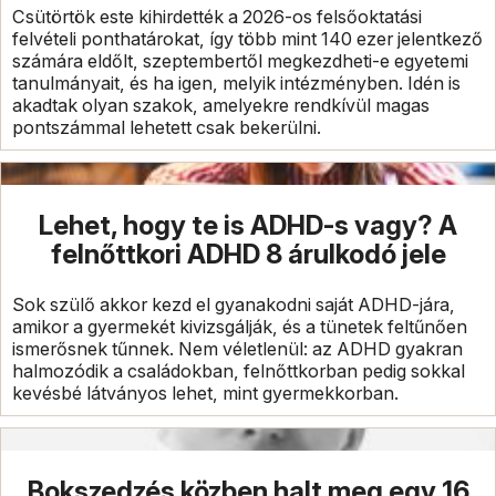
Csütörtök este kihirdették a 2026-os felsőoktatási
felvételi ponthatárokat, így több mint 140 ezer jelentkező
számára eldőlt, szeptembertől megkezdheti-e egyetemi
tanulmányait, és ha igen, melyik intézményben. Idén is
akadtak olyan szakok, amelyekre rendkívül magas
pontszámmal lehetett csak bekerülni.
Lehet, hogy te is ADHD-s vagy? A
felnőttkori ADHD 8 árulkodó jele
Sok szülő akkor kezd el gyanakodni saját ADHD-jára,
amikor a gyermekét kivizsgálják, és a tünetek feltűnően
ismerősnek tűnnek. Nem véletlenül: az ADHD gyakran
halmozódik a családokban, felnőttkorban pedig sokkal
kevésbé látványos lehet, mint gyermekkorban.
Bokszedzés közben halt meg egy 16