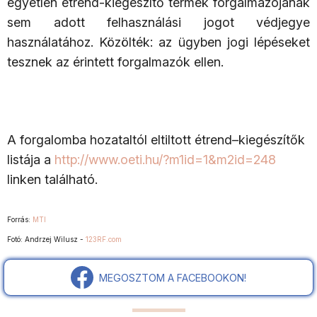
egyetlen étrend-kiegészítő termék forgalmazójának
sem adott felhasználási jogot védjegye
használatához. Közölték: az ügyben jogi lépéseket
tesznek az érintett forgalmazók ellen.
A forgalomba hozataltól eltiltott étrend–kiegészítők
listája a
http://www.oeti.hu/?m1id=1&m2id=248
linken található.
Forrás:
MTI
Fotó:
Andrzej Wilusz -
123RF.com
MEGOSZTOM A FACEBOOKON!