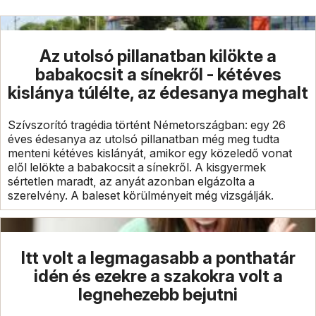
Az utolsó pillanatban kilökte a
babakocsit a sínekről - kétéves
kislánya túlélte, az édesanya meghalt
Szívszorító tragédia történt Németországban: egy 26
éves édesanya az utolsó pillanatban még meg tudta
menteni kétéves kislányát, amikor egy közeledő vonat
elől lelökte a babakocsit a sínekről. A kisgyermek
sértetlen maradt, az anyát azonban elgázolta a
szerelvény. A baleset körülményeit még vizsgálják.
Itt volt a legmagasabb a ponthatár
idén és ezekre a szakokra volt a
legnehezebb bejutni