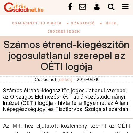
CSALÁDINET.HU CIKKEK
►
SZABADIDŐ
►
HÍREK,
ÉRDEKESSÉGEK
Számos étrend-kiegészítőn
jogosulatlanul szerepel az
OÉTI logója
Családinet
[cikkei]
- 2014-04-10
Számos étrend-kiegészítőn jogosulatlanul szerepel
az Országos Élelmezés- és Táplálkozástudományi
Intézet (OÉTI) logója - hívta fel a figyelmet az Állami
Népegészségügyi és Tisztiorvosi Szolgálat szerdán.
Az MTI-hez eljutatott közlemény szerint az OÉTI