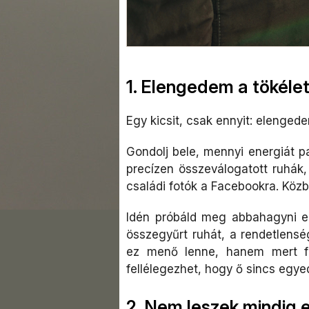
1. Elengedem a tökélet
Egy kicsit, csak ennyit: elenged
Gondolj bele, mennyi energiát p
precízen összeválogatott ruhák,
családi fotók a Facebookra. Közb
Idén próbáld meg abbahagyni e
összegyűrt ruhát, a rendetlensé
ez menő lenne, hanem mert fe
fellélegezhet, hogy ő sincs egyed
2. Nem leszek mindig 