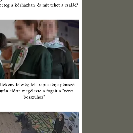
beteg a kórházban, és mit tehet a család?
ltékeny feleség leharapta férje péniszét,
után előtte megélezte a fogait a "véres
bosszúhoz"