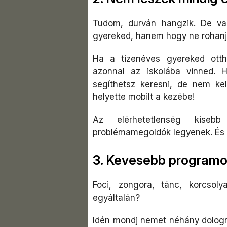
Tudom, durván hangzik. De va
gyereked, hanem hogy ne rohanj 
Ha a tizenéves gyereked ottho
azonnal az iskolába vinned. 
segíthetsz keresni, de nem ke
helyette mobilt a kezébe!
Az elérhetetlenség kiseb
problémamegoldók legyenek. És 
3. Kevesebb programot
Foci, zongora, tánc, korcsolya
egyáltalán?
Idén mondj nemet néhány dologra