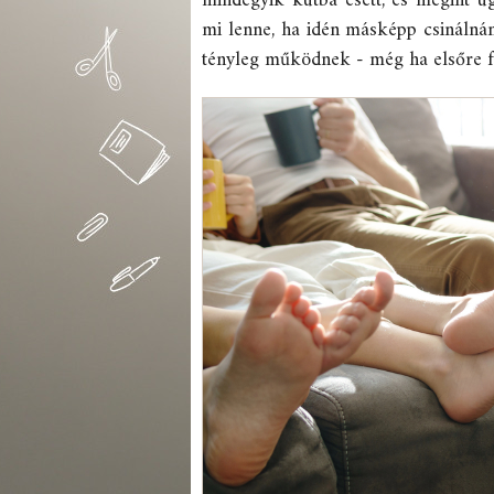
mindegyik kútba esett, és megint 
mi lenne, ha idén másképp csinálná
tényleg működnek - még ha elsőre f