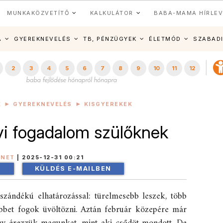
MUNKAKÖZVETÍTŐ
KALKULÁTOR
BABA-MAMA HÍRLEV
A
GYEREKNEVELÉS
TB, PÉNZÜGYEK
ÉLETMÓD
SZABAD
2
3
4
5
6
7
8
9
10
11
12
K
GYEREKNEVELÉS
KISGYEREKEK
évi fogadalom szülőknek
INET
|
2025-12-31 00:21
!
KÜLDÉS E-MAILBEN
szándékú elhatározással: türelmesebb leszek, több
ebbet fogok üvöltözni. Aztán február közepére már