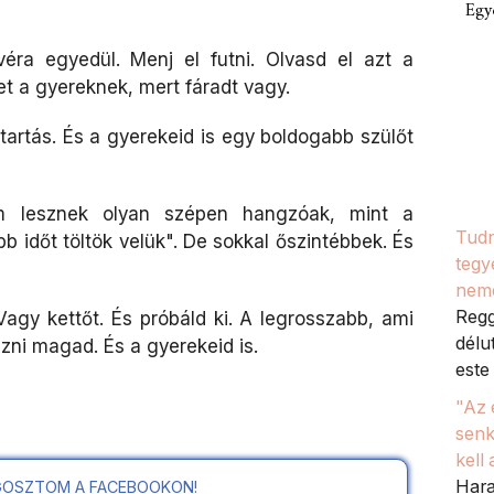
Egy
éra egyedül. Menj el futni. Olvasd el azt a
t a gyereknek, mert fáradt vagy.
rtás. És a gyerekeid is egy boldogabb szülőt
m lesznek olyan szépen hangzóak, mint a
Tudn
b időt töltök velük". De sokkal őszintébbek. És
tegy
nem
Regg
Vagy kettőt. És próbáld ki. A legrosszabb, ami
délu
zni magad. És a gyerekeid is.
este 
"Az 
senk
kell
Hara
OSZTOM A FACEBOOKON!