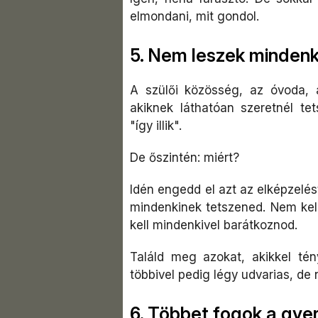
elmondani, mit gondol.
5. Nem leszek mindenk
A szülői közösség, az óvoda, a
akiknek láthatóan szeretnél tet
"így illik".
De őszintén: miért?
Idén engedd el azt az elképzelés
mindenkinek tetszened. Nem kel
kell mindenkivel barátkoznod.
Találd meg azokat, akikkel tén
többivel pedig légy udvarias, de 
6. Többet fogok a gyere