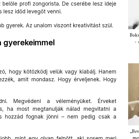
belőle profi zongorista. De cserébe lesz ideje
 lesz időd levegőt venni.
b gyerek. Az unalom viszont kreativitást szül.
Boks
- 
 a gyerekeimmel
ó, hogy kötözködj velük vagy kiabálj. Hanem
ezzék, amit mondasz. Hogy érveljenek. Hogy
dni. Megvédeni a véleményüket. Érveket
 is, ha most megtanulják nálad megvitatni a
 is hozzád fognak jönni – nem pedig csak a
„Bev
meg
jobb, mint egy olyan felnőtt, aki sosem meri