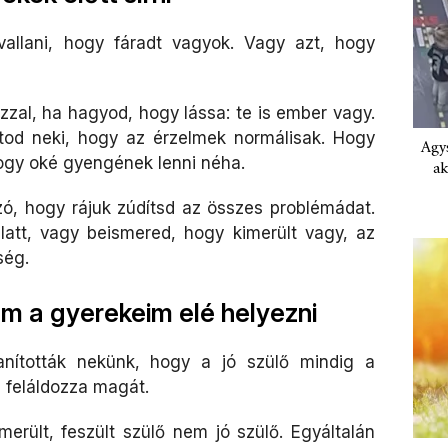
allani, hogy fáradt vagyok. Vagy azt, hogy
zal, ha hagyod, hogy lássa: te is ember vagy.
ítod neki, hogy az érzelmek normálisak. Hogy
Agys
Hogy oké gyengének lenni néha.
ak
ó, hogy rájuk zúdítsd az összes problémádat.
latt, vagy beismered, hogy kimerült vagy, az
ség.
m a gyerekeim elé helyezni
anították nekünk, hogy a jó szülő mindig a
g feláldozza magát.
merült, feszült szülő nem jó szülő. Egyáltalán