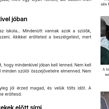
idős 
ivel jóban
z iskola... Mindenütt vannak azok a szülők,
szeni. Akikkel erőlteted a beszélgetést, mert
t, hogy mindenkivel jóban kell lenned. Nem kell
A fé
l minden szülői összejövetelre elmenned. Nem
mi
yleg jól érzed magad, és velük tölts időt. A
ne erőltesd.
kek előtt sírni