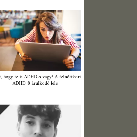
t, hogy te is ADHD-s vagy? A felnőttkori
ADHD 8 árulkodó jele