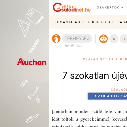
SZAKÉRTŐK
FOGANTATÁS
TERHESSÉG
BAB
0
1
CSALÁDINET.HU HÍRE
7 szokatlan új
CSALÁD
SZÓLJ HOZZÁ
Januárban minden szülő tele van jó
időt töltök a gyerekeimmel, keves