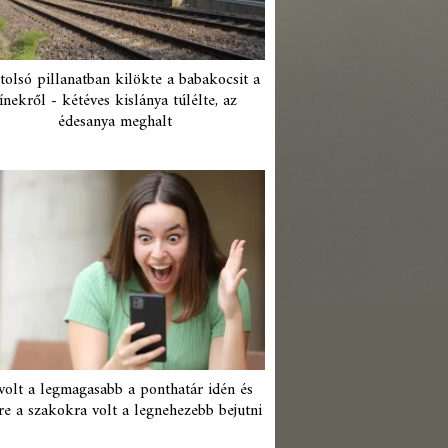
tolsó pillanatban kilökte a babakocsit a
ínekről - kétéves kislánya túlélte, az
édesanya meghalt
 volt a legmagasabb a ponthatár idén és
re a szakokra volt a legnehezebb bejutni