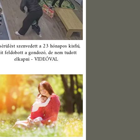
érülést szenvedett a 23 hónapos kisfiú,
it feldobott a gondozó, de nem tudott
elkapni - VIDEÓVAL