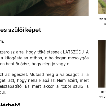
Az u
s
es szülői képet
em.
azarolsz arra, hogy tökéletesnek LÁTSZÓDJ. A
 a kifogástalan otthon, a boldogan mosolygós
en bent őrlődsz, hogy elég jó vagy-e.
zt az egészet. Mutasd meg a valóságot is: a
get, azt, hogy néha kiabálsz. Nem azért, mert
lszabadító. És mert akkor a többi szülő is
Itt
ül.
ezek
elérhető