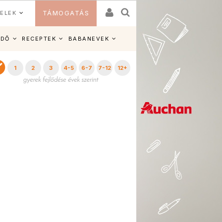
ELEK
TÁMOGATÁS
IDŐ
RECEPTEK
BABANEVEK
1
2
3
4-5
6-7
7-12
12+