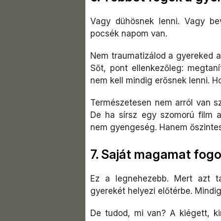
Vagy dühösnek lenni. Vagy bev
pocsék napom van.
Nem traumatizálod a gyereked az
Sőt, pont ellenkezőleg: megtan
nem kell mindig erősnek lenni. 
Természetesen nem arról van sz
De ha sírsz egy szomorú film a
nem gyengeség. Hanem őszinte
7. Saját magamat fogo
Ez a legnehezebb. Mert azt t
gyerekét helyezi előtérbe. Mindi
De tudod, mi van? A kiégett, ki