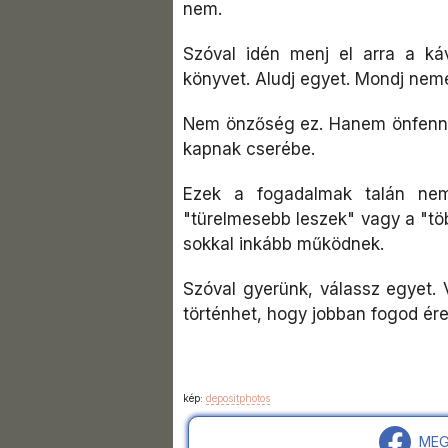
nem.
Szóval idén menj el arra a káv
könyvet. Aludj egyet. Mondj neme
Nem önzőség ez. Hanem önfennta
kapnak cserébe.
Ezek a fogadalmak talán ne
"türelmesebb leszek" vagy a "töb
sokkal inkább működnek.
Szóval gyerünk, válassz egyet. 
történhet, hogy jobban fogod ére
kép:
depositphotos
MEG