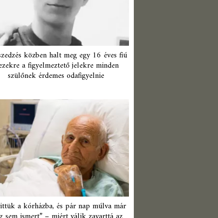
zedzés közben halt meg egy 16 éves fiú
ezekre a figyelmeztető jelekre minden
szülőnek érdemes odafigyelnie
ittük a kórházba, és pár nap múlva már
 sem ismert” – miért válik zavarttá az