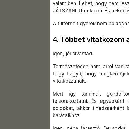
valamiben. Lehet, hogy nem lesz 
JÁTSZANI. Unatkozni. És neked is
A túlterhelt gyerek nem boldogab
4. Többet vitatkozom
Igen, jól olvastad.
Természetesen nem arról van sz
hogy hagyd, hogy megkérdőjel
vitatkozzanak.
Mert így tanulnak gondolko
felsorakoztatni. És egyébként
dolgokat, akkor tinédzserként
barátaikhoz.
Igen, néha fárasztó. De sokkal 