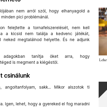
lójában nem arról szól, hogy elhanyagold a
minden pici problémánál.
n felejtette a tornafelszerelését, nem kell
Ha a kicsid nem találja a kedvenc játékát,
ll neked megtalálnod helyette. És ne adjunk
b adagokban tanítja őket arra, hogy
Lehe
téged is megment a kiégéstől.
 csinálunk
, angoltanfolyam, sakk... Mikor alszotok ti
. Igen, lehet, hogy a gyereked el fog maradni