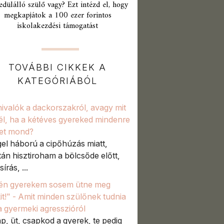
edülálló szülő vagy? Ezt intézd el, hogy
megkapjátok a 100 ezer forintos
iskolakezdési támogatást
TOVÁBBI CIKKEK A
KATEGÓRIÁBÓL
ivalók a dackorszakról, avagy mit
él, ha a kétéves gyereked mindenre
et mond?
el háború a cipőhúzás miatt,
tán hisztiroham a bölcsőde előtt,
sírás, ...
én gyerekem sosem ütne meg
it!" - Amit minden szülőnek tudnia
 a gyermeki agresszióról
p, üt, csapkod a gyerek, te pedig