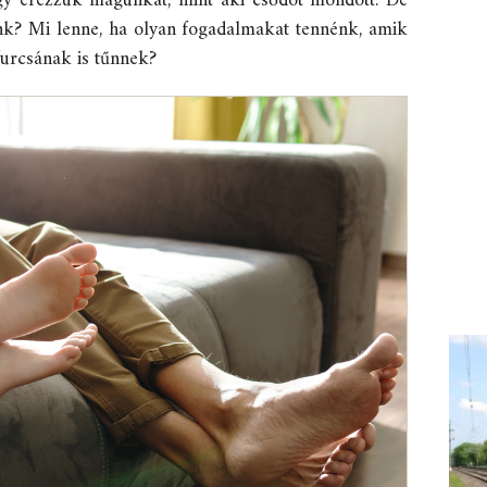
úgy érezzük magunkat, mint aki csődöt mondott. De
nk? Mi lenne, ha olyan fogadalmakat tennénk, amik
urcsának is tűnnek?