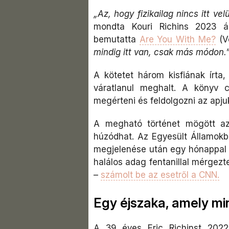
„Az, hogy fizikailag nincs itt ve
mondta Kouri Richins 2023 ápr
bemutatta
Are You With Me?
(V
mindig itt van, csak más módon.
A kötetet három kisfiának írta,
váratlanul meghalt. A könyv 
megérteni és feldolgozni az apjuk
A megható történet mögött a
húzódhat. Az Egyesült Államokb
megjelenése után egy hónappal l
halálos adag fentanillal mérgezt
–
számolt be az esetről a CNN.
Egy éjszaka, amely mi
A 39 éves Eric Richinst 2022