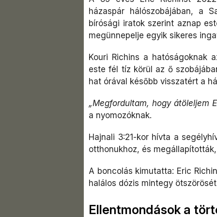
házaspár hálószobájában, a S
bírósági iratok szerint aznap es
megünnepelje egyik sikeres ingat
Kouri Richins a hatóságoknak az
este fél tíz körül az ő szobájáb
hat órával később visszatért a há
„Megfordultam, hogy átöleljem Er
a nyomozóknak.
Hajnali 3:21-kor hívta a segély
otthonukhoz, és megállapították, 
A boncolás kimutatta: Eric Richi
halálos dózis mintegy ötszörösét 
Ellentmondások a tör