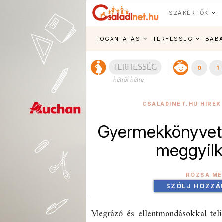
SZAKÉRTŐK
FOGANTATÁS
TERHESSÉG
BAB
0
1
CSALÁDINET.HU HÍREK
Gyermekkönyvet í
meggyilk
RÓZSA ME
SZÓLJ HOZZÁ
Megrázó és ellentmondásokkal teli 