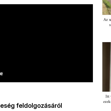
Az u
s
Itt
ezek
eség feldolgozásáról