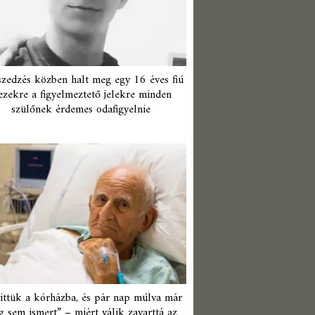
zedzés közben halt meg egy 16 éves fiú
ezekre a figyelmeztető jelekre minden
szülőnek érdemes odafigyelnie
ittük a kórházba, és pár nap múlva már
 sem ismert” – miért válik zavarttá az