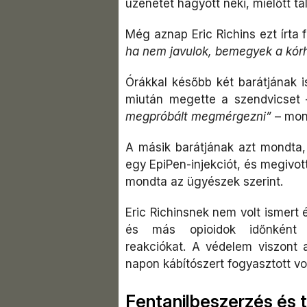
üzenetet hagyott neki, mielőtt tal
Még aznap Eric Richins ezt írta 
ha nem javulok, bemegyek a kór
Órákkal később két barátjának is
miután megette a szendvicset –
megpróbált megmérgezni”
– mon
A másik barátjának azt mondta,
egy EpiPen-injekciót, és megivot
mondta az ügyészek szerint.
Eric Richinsnek nem volt ismert é
és más opioidok időnként o
reakciókat. A védelem viszont a
napon kábítószert fogyasztott vo
Fentanilbeszerzés és