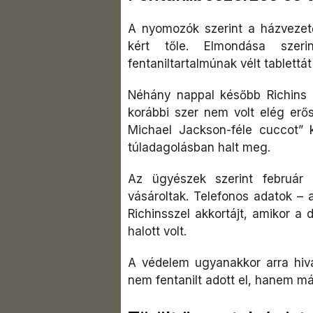
A nyomozók szerint a házvezetőn
kért tőle. Elmondása szeri
fentaniltartalmúnak vélt tablettát
Néhány nappal később Richins á
korábbi szer nem volt elég erő
Michael Jackson-féle cuccot” 
túladagolásban halt meg.
Az ügyészek szerint február 
vásároltak. Telefonos adatok – a
Richinsszel akkortájt, amikor a d
halott volt.
A védelem ugyanakkor arra hivat
nem fentanilt adott el, hanem má