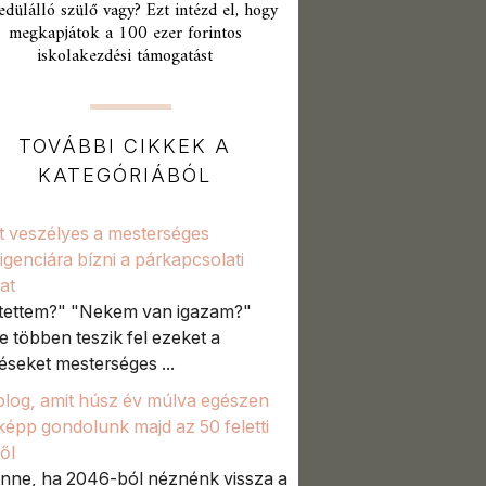
edülálló szülő vagy? Ezt intézd el, hogy
megkapjátok a 100 ezer forintos
iskolakezdési támogatást
TOVÁBBI CIKKEK A
KATEGÓRIÁBÓL
t veszélyes a mesterséges
lligenciára bízni a párkapcsolati
at
 tettem?" "Nekem van igazam?"
e többen teszik fel ezeket a
éseket mesterséges ...
olog, amit húsz év múlva egészen
épp gondolunk majd az 50 feletti
ől
enne, ha 2046-ból néznénk vissza a