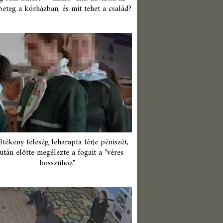
beteg a kórházban, és mit tehet a család?
ltékeny feleség leharapta férje péniszét,
után előtte megélezte a fogait a "véres
bosszúhoz"