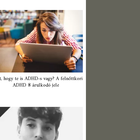
t, hogy te is ADHD-s vagy? A felnőttkori
ADHD 8 árulkodó jele