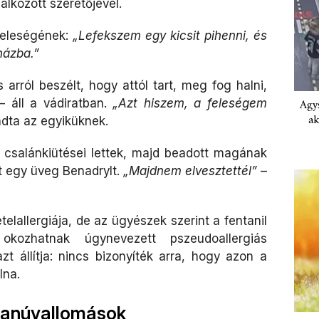
álkozott szeretőjével.
feleségének:
„Lefekszem egy kicsit pihenni, és
házba.”
 arról beszélt, hogy attól tart, meg fog halni,
 áll a vádiratban.
„Azt hiszem, a feleségem
Agys
ak
dta az egyiküknek.
 csalánkiütései lettek, majd beadott magának
t egy üveg Benadrylt.
„Majdnem elvesztettél”
–
telallergiája, de az ügyészek szerint a fentanil
kozhatnak úgynevezett pszeudoallergiás
zt állítja: nincs bizonyíték arra, hogy azon a
lna.
 tanúvallomások