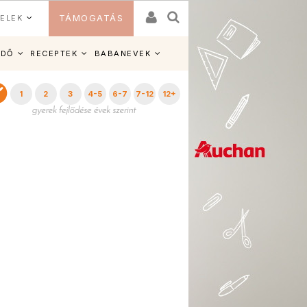
ELEK
TÁMOGATÁS
IDŐ
RECEPTEK
BABANEVEK
1
2
3
4-5
6-7
7-12
12+