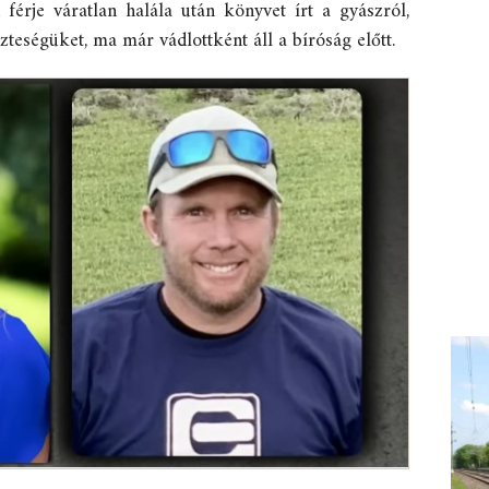
érje váratlan halála után könyvet írt a gyászról,
zteségüket, ma már vádlottként áll a bíróság előtt.