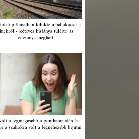
tolsó pillanatban kilökte a babakocsit a
ínekről - kétéves kislánya túlélte, az
édesanya meghalt
 volt a legmagasabb a ponthatár idén és
re a szakokra volt a legnehezebb bejutni