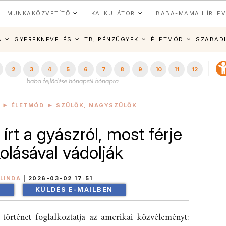
MUNKAKÖZVETÍTŐ
KALKULÁTOR
BABA-MAMA HÍRLEV
A
GYEREKNEVELÉS
TB, PÉNZÜGYEK
ÉLETMÓD
SZABAD
2
3
4
5
6
7
8
9
10
11
12
ÉLETMÓD
SZÜLŐK, NAGYSZÜLŐK
rt a gyászról, most férje
olásával vádolják
LINDA
|
2026-03-02 17:51
!
KÜLDÉS E-MAILBEN
történet foglalkoztatja az amerikai közvéleményt: