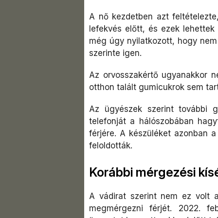
A nő kezdetben azt feltételezte
lefekvés előtt, és ezek lehette
még úgy nyilatkozott, hogy nem 
szerinte igen.
Az orvosszakértő ugyanakkor n
otthon talált gumicukrok sem tart
Az ügyészek szerint további gy
telefonját a hálószobában hagyt
férjére. A készüléket azonban a
feloldották.
Korábbi mérgezési kís
A vádirat szerint nem ez volt 
megmérgezni férjét. 2022. fe