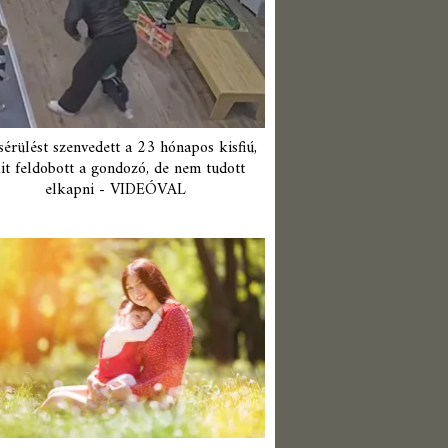
érülést szenvedett a 23 hónapos kisfiú,
it feldobott a gondozó, de nem tudott
elkapni - VIDEÓVAL