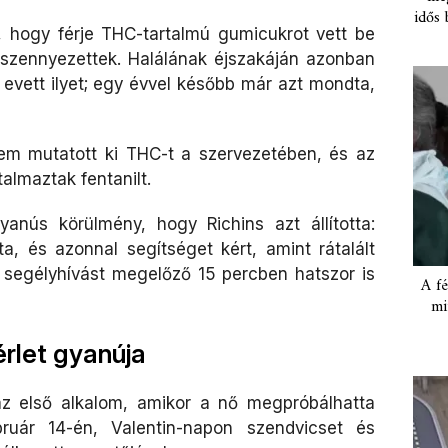
idős 
, hogy férje THC-tartalmú gumicukrot vett be
k szennyezettek. Halálának éjszakáján azonban
evett ilyet; egy évvel később már azt mondta,
em mutatott ki THC-t a szervezetében, és az
almaztak fentanilt.
anús körülmény, hogy Richins azt állította:
a, és azonnal segítséget kért, amint rátalált
 segélyhívást megelőző 15 percben hatszor is
A fé
mi
érlet gyanúja
az első alkalom, amikor a nő megpróbálhatta
bruár 14-én, Valentin-napon szendvicset és