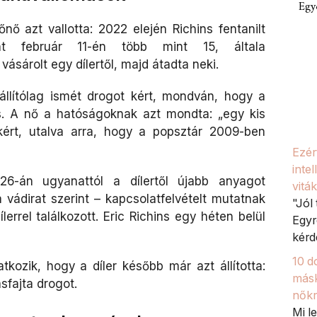
Egy
ő azt vallotta: 2022 elején Richins fentanilt
nt február 11-én több mint 15, általa
 vásárolt egy dílertől, majd átadta neki.
llítólag ismét drogot kért, mondván, hogy a
s. A nő a hatóságoknak azt mondta: „egy kis
kért, utalva arra, hogy a popsztár 2009-ben
Ezér
inte
26-án ugyanattól a dílertől újabb anyagot
viták
 vádirat szerint – kapcsolatfelvételt mutatnak
"Jól
ílerrel találkozott. Eric Richins egy héten belül
Egyr
kérd
10 d
kozik, hogy a díler később már azt állította:
másk
sfajta drogot.
nőkr
Mi l