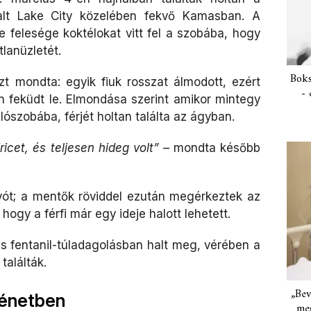
alt Lake City közelében fekvő Kamasban. A
te felesége koktélokat vitt fel a szobába, hogy
lanüzletét.
Boks
t mondta: egyik fiuk rosszat álmodott, ezért
- 
an feküdt le. Elmondása szerint amikor mintegy
lószobába, férjét holtan találta az ágyban.
icet, és teljesen hideg volt”
– mondta később
hívót; a mentők röviddel ezután megérkeztek az
hogy a férfi már egy ideje halott lehetett.
ns fentanil-túladagolásban halt meg, vérében a
találták.
„Bev
ténetben
meg