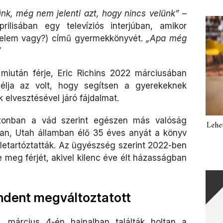
lünk, még nem jelenti azt, hogy nincs velünk”
–
ilisában egy televíziós interjúban, amikor
elem vagy?) című gyermekkönyvét.
„Apa még
”
 miután férje, Eric Richins 2022 márciusában
célja az volt, hogy segítsen a gyerekeknek
 elvesztésével járó fájdalmat.
zonban a vád szerint egészen más valóság
Lehe
an, Utah államban élő 35 éves anyát a könyv
etartóztatták. Az ügyészség szerint 2022-ben
e meg férjét, akivel kilenc éve élt házasságban
ndent megváltoztatott
. március 4-én hajnalban találták holtan a