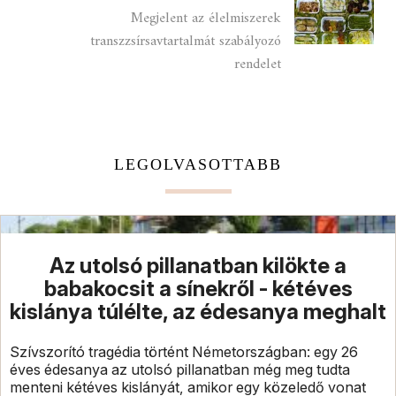
Megjelent az élelmiszerek
transzzsírsavtartalmát szabályozó
rendelet
LEGOLVASOTTABB
Az utolsó pillanatban kilökte a
babakocsit a sínekről - kétéves
kislánya túlélte, az édesanya meghalt
Szívszorító tragédia történt Németországban: egy 26
éves édesanya az utolsó pillanatban még meg tudta
menteni kétéves kislányát, amikor egy közeledő vonat