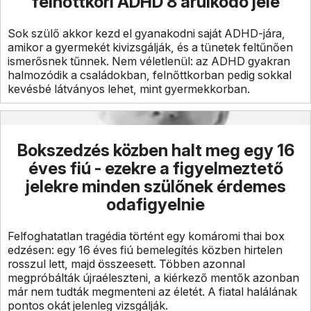
felnőttkori ADHD 8 árulkodó jele
Sok szülő akkor kezd el gyanakodni saját ADHD-jára,
amikor a gyermekét kivizsgálják, és a tünetek feltűnően
ismerősnek tűnnek. Nem véletlenül: az ADHD gyakran
halmozódik a családokban, felnőttkorban pedig sokkal
kevésbé látványos lehet, mint gyermekkorban.
Bokszedzés közben halt meg egy 16
éves fiú - ezekre a figyelmeztető
jelekre minden szülőnek érdemes
odafigyelnie
Felfoghatatlan tragédia történt egy komáromi thai box
edzésen: egy 16 éves fiú bemelegítés közben hirtelen
rosszul lett, majd összeesett. Többen azonnal
megpróbálták újraéleszteni, a kiérkező mentők azonban
már nem tudták megmenteni az életét. A fiatal halálának
pontos okát jelenleg vizsgálják.