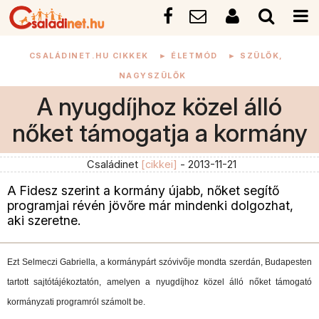
CSALÁDINET.HU CIKKEK
►
ÉLETMÓD
►
SZÜLŐK,
NAGYSZÜLŐK
A nyugdíjhoz közel álló
nőket támogatja a kormány
Családinet
[cikkei]
- 2013-11-21
A Fidesz szerint a kormány újabb, nőket segítő
programjai révén jövőre már mindenki dolgozhat,
aki szeretne.
Ezt Selmeczi Gabriella, a kormánypárt szóvivője mondta szerdán, Budapesten
tartott sajtótájékoztatón, amelyen a nyugdíjhoz közel álló nőket támogató
kormányzati programról számolt be.