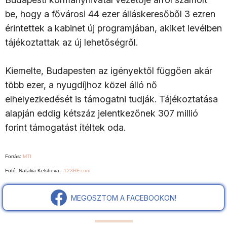
be, hogy a fővárosi 44 ezer álláskeresőből 3 ezren
érintettek a kabinet új programjában, akiket levélben
tájékoztattak az új lehetőségről.
Kiemelte, Budapesten az igényektől függően akár
több ezer, a nyugdíjhoz közel álló nő
elhelyezkedését is támogatni tudják. Tájékoztatása
alapján eddig kétszáz jelentkezőnek 307 millió
forint támogatást ítéltek oda.
Forrás:
MTI
Fotó: Nataliia Kelsheva -
123RF.com
MEGOSZTOM A FACEBOOKON!