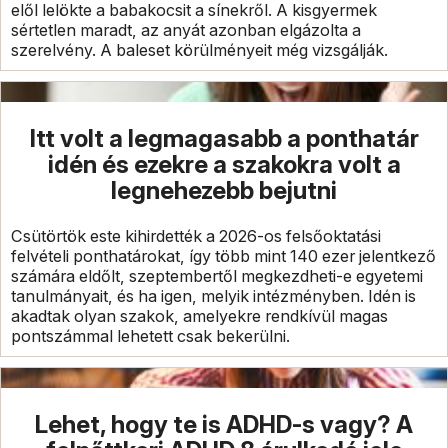
elől lelökte a babakocsit a sínekről. A kisgyermek
sértetlen maradt, az anyát azonban elgázolta a
szerelvény. A baleset körülményeit még vizsgálják.
Itt volt a legmagasabb a ponthatár
idén és ezekre a szakokra volt a
legnehezebb bejutni
Csütörtök este kihirdették a 2026-os felsőoktatási
felvételi ponthatárokat, így több mint 140 ezer jelentkező
számára eldőlt, szeptembertől megkezdheti-e egyetemi
tanulmányait, és ha igen, melyik intézményben. Idén is
akadtak olyan szakok, amelyekre rendkívül magas
pontszámmal lehetett csak bekerülni.
Lehet, hogy te is ADHD-s vagy? A