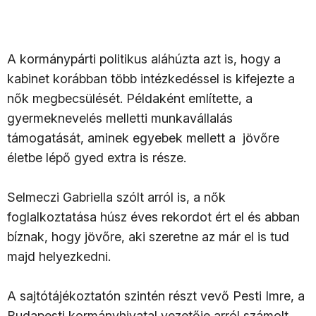
A kormánypárti politikus aláhúzta azt is, hogy a
kabinet korábban több intézkedéssel is kifejezte a
nők megbecsülését. Példaként említette, a
gyermeknevelés melletti munkavállalás
támogatását, aminek egyebek mellett a jövőre
életbe lépő gyed extra is része.
Selmeczi Gabriella szólt arról is, a nők
foglalkoztatása húsz éves rekordot ért el és abban
bíznak, hogy jövőre, aki szeretne az már el is tud
majd helyezkedni.
A sajtótájékoztatón szintén részt vevő Pesti Imre, a
Budapesti kormányhivatal vezetője arról számolt