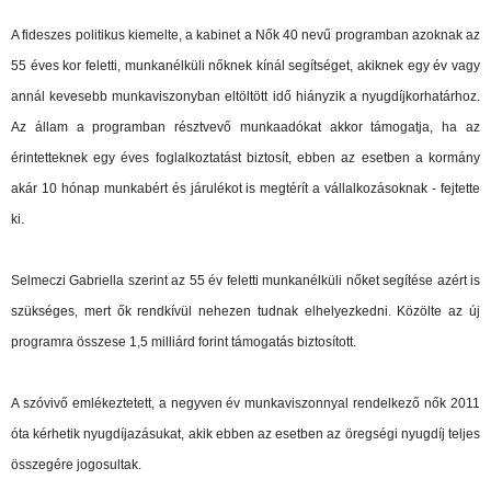
A fideszes politikus kiemelte, a kabinet a Nők 40 nevű programban azoknak az
55 éves kor feletti, munkanélküli nőknek kínál segítséget, akiknek egy év vagy
annál kevesebb munkaviszonyban eltöltött idő hiányzik a nyugdíjkorhatárhoz.
Az állam a programban résztvevő munkaadókat akkor támogatja, ha az
érintetteknek egy éves foglalkoztatást biztosít, ebben az esetben a kormány
akár 10 hónap munkabért és járulékot is megtérít a vállalkozásoknak - fejtette
ki.
Selmeczi Gabriella szerint az 55 év feletti munkanélküli nőket segítése azért is
szükséges, mert ők rendkívül nehezen tudnak elhelyezkedni. Közölte az új
programra összese 1,5 milliárd forint támogatás biztosított.
A szóvivő emlékeztetett, a negyven év munkaviszonnyal rendelkező nők 2011
óta kérhetik nyugdíjazásukat, akik ebben az esetben az öregségi nyugdíj teljes
összegére jogosultak.