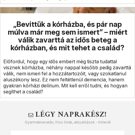
„Bevittük a kórházba, és pár nap
múlva már meg sem ismert” – miért
válik zavarttá az idős beteg a
kórházban, és mit tehet a család?
Előfordul, hogy egy idős embert még tiszta tudattal
visznek kórházba, néhány nappal később pedig zavarttá
válik, nem ismeri fel a hozzátartozóit, vagy szokatlanul
aluszékony lesz. Ez nem feltétlenül demencia, hanem
gyakran kórházi delírium. Mit kell erről tudni, és hogyan
segíthet a család?
LÉGY NAPRAKÉSZ!
Gyermeknevelés, friss hírek, aktualitások - hírlevél