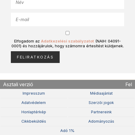
Elfogadom az
Adatkezelési szabályzatot
(NAIH: 04091-
0001) és hozzájárulok, hogy számomra értesítést küldjenek.
Asztali verzió
Fel
Impresszum
Médiaajánlat
Adatvédelem
Szerzõi jogok
Honlaptérkép
Partnereink
Cikkbeküldés
Adományozás
Adó 1%