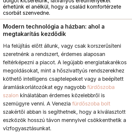
dolgot kicserélünk, látványos eredményeket
érhetünk el anélkül, hogy a család komfortérzete
csorbát szenvedne.
Modern technológia a házban: ahol a
megtakarítás kezdődik
Ha felújítás előtt állunk, vagy csak korszerűsíteni
szeretnénk a rendszert, érdemes alaposan
feltérképezni a piacot. A legújabb energiatakarékos
megoldásokat, mint a hőszivattyús rendszerekhez
köthető intelligens csaptelepeket vagy a beépített
áramláskorlátozókat egy nagyobb
fürdőszoba
szalon
kínálatában érdemes közelebbről is
szemügyre venni. A Venezia
fürdőszoba bolt
szakértői abban is segíthetnek, hogy a kiválasztott
eszközök hosszú távon mennyivel csökkenthetik a
vízfogyasztásunkat.