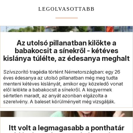
LEGOLVASOTTABB
Az utolsó pillanatban kilökte a
babakocsit a sínekről - kétéves
kislánya túlélte, az édesanya meghalt
Szívszorító tragédia történt Németországban: egy 26
éves édesanya az utolsó pillanatban még meg tudta
menteni kétéves kislányát, amikor egy közeledő vonat
elől lelökte a babakocsit a sínekről. A kisgyermek
sértetlen maradt, az anyát azonban elgázolta a
szerelvény. A baleset körülményeit még vizsgálják.
Itt volt a legmagasabb a ponthatár