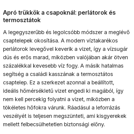
Apró trükkök a csapoknál: perlátorok és
termosztátok
A legegyszerűbb és legolcsóbb módszer a meglévő
csaptelepek okosítása. A modern víztakarékos
perlátorok levegővel keverik a vizet, így a vízsugár
dús és erős marad, miközben valójában akár ötven
százalékkal kevesebb víz fogy. A másik hatalmas
segítség a családi kasszának a termosztátos
csaptelep. Ez a szerkezet azonnal a beállított,
ideális hőmérsékletű vizet engedi ki magából, így
nem kell percekig folyatni a vizet, miközben a
tökéletes hőfokra várunk. Ráadásul a leforrázás
veszélyét is teljesen megszünteti, ami kisgyerekek
mellett felbecsülhetetlen biztonsági előny.