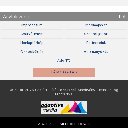
Asztali verzió
Fel
Impresszum
Médiaajánlat
Adatvédelem
Szerzõi jogok
Honlaptérkép
Partnereink
Cikkbeküldés
Adományozás
Adó 1%
TÁMOGATÁS
© 2004-2026 Családi Háló Közhasznú Alapítvány - minden jog
fenntartva.
ADATVÉDELMI BEÁLLÍTÁSOK