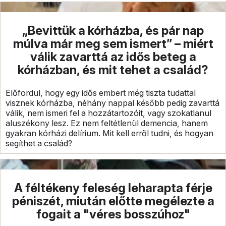
„Bevittük a kórházba, és pár nap
múlva már meg sem ismert” – miért
válik zavarttá az idős beteg a
kórházban, és mit tehet a család?
Előfordul, hogy egy idős embert még tiszta tudattal
visznek kórházba, néhány nappal később pedig zavarttá
válik, nem ismeri fel a hozzátartozóit, vagy szokatlanul
aluszékony lesz. Ez nem feltétlenül demencia, hanem
gyakran kórházi delírium. Mit kell erről tudni, és hogyan
segíthet a család?
A féltékeny feleség leharapta férje
péniszét, miután előtte megélezte a
fogait a "véres bosszúhoz"