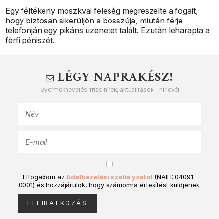
Egy féltékeny moszkvai feleség megreszelte a fogait,
hogy biztosan sikerüljön a bosszúja, miután férje
telefonján egy pikáns üzenetet talált. Ezután leharapta a
férfi péniszét.
LÉGY NAPRAKÉSZ!
Gyermeknevelés, friss hírek, aktualitások - hírlevél
Elfogadom az
Adatkezelési szabályzatot
(NAIH: 04091-
0001) és hozzájárulok, hogy számomra értesítést küldjenek.