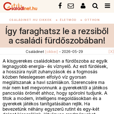
CSALÁDINET.HU CIKKEK
►
ÉLETMÓD
►
OTTHON
Így faraghatsz le a rezsiből
a családi fürdőszobában!
Családinet
[cikkei]
- 2026-05-29
[X]
A kisgyerekes családokban a fürdőszoba az egyik
legnagyobb energia- és víznyelő. Az esti fürdések,
a hosszúra nyúlt zuhanyzások és a fogmosás
közben feleslegesen elfolyó víz gyorsan
meglátszanak a havi számlákon. Szerencsére ma
már nem kell megvonnunk a gyerekektől a játékos
pancsolás örömét ahhoz, hogy spórolni tudjunk. A
titok a modern, intelligens megoldásokban és a
gyerekek játékos tanítgatásában rejlik. Ha
bevezetünk néhány egyszerű rutint és egy-két