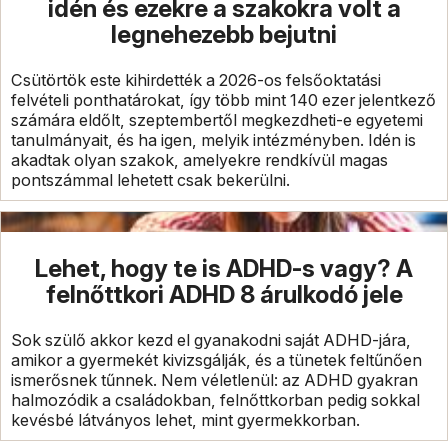
idén és ezekre a szakokra volt a
legnehezebb bejutni
Csütörtök este kihirdették a 2026-os felsőoktatási
felvételi ponthatárokat, így több mint 140 ezer jelentkező
számára eldőlt, szeptembertől megkezdheti-e egyetemi
tanulmányait, és ha igen, melyik intézményben. Idén is
akadtak olyan szakok, amelyekre rendkívül magas
pontszámmal lehetett csak bekerülni.
Lehet, hogy te is ADHD-s vagy? A
felnőttkori ADHD 8 árulkodó jele
Sok szülő akkor kezd el gyanakodni saját ADHD-jára,
amikor a gyermekét kivizsgálják, és a tünetek feltűnően
ismerősnek tűnnek. Nem véletlenül: az ADHD gyakran
halmozódik a családokban, felnőttkorban pedig sokkal
kevésbé látványos lehet, mint gyermekkorban.