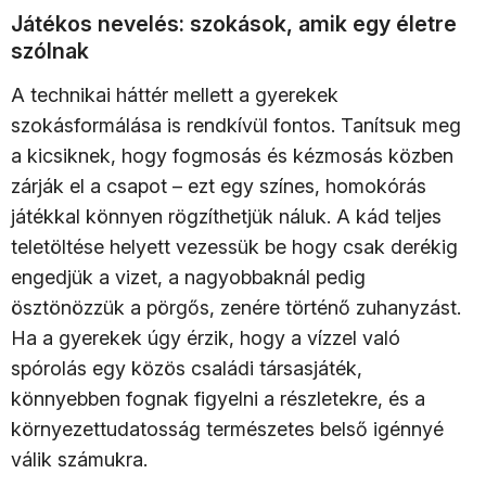
Játékos nevelés: szokások, amik egy életre
szólnak
A technikai háttér mellett a gyerekek
szokásformálása is rendkívül fontos. Tanítsuk meg
a kicsiknek, hogy fogmosás és kézmosás közben
zárják el a csapot – ezt egy színes, homokórás
játékkal könnyen rögzíthetjük náluk. A kád teljes
teletöltése helyett vezessük be hogy csak derékig
engedjük a vizet, a nagyobbaknál pedig
ösztönözzük a pörgős, zenére történő zuhanyzást.
Ha a gyerekek úgy érzik, hogy a vízzel való
spórolás egy közös családi társasjáték,
könnyebben fognak figyelni a részletekre, és a
környezettudatosság természetes belső igénnyé
válik számukra.