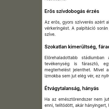
Erős szívdobogás érzés
Az erős, gyors szívverés azért al
vérkeringést. A palpitáció sorá
szíve.
Szokatlan kimerültség, fára
Előrehaladottabb stádiumba
tevékenység is fárasztó, e
megterhelést jelenthet. Mivel
izmokba sem jut elég vér, ez nyilv
Étvágytalanság, hányás
Ha az emésztőrendszer nem jut
enni, telítődött, akár hányingert,