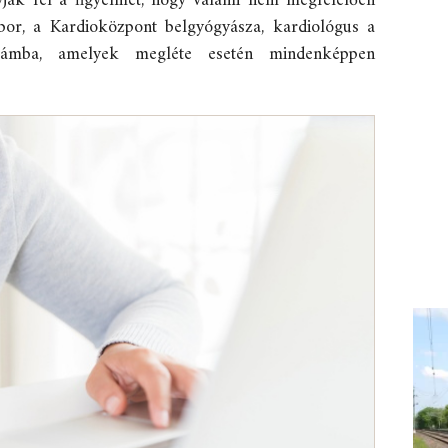
vják fel a figyelmet, hogy valami nem megfelelően
or, a Kardioközpont belgyógyásza, kardiológus a
számba, amelyek megléte esetén mindenképpen