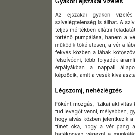
Gyakori éjszakai vizelés
Az éjszakai gyakori vizelé
szívelégtelenség is állhat. A sz
teljes mértékben ellátni feladat
történő pumpálása, hanem a vé
működik tökéletesen, a vér a láb
fekvés közben a lábak kötőszöv
felszívódni, több folyadék áraml
érpályákban a nappali állapo
képződik, amit a vesék kiválaszta
Légszomj, nehézlégzés
Főként mozgás, fizikai aktivitá
tud levegőt venni, mélyebben, gya
hogy alvás közben jelentkezik a
tünet oka, hogy a vér pang a
hatékonyan végezni a munkáját