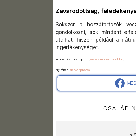
Zavarodottság, feledékeny
Sokszor a hozzátartozók ve
gondolkozni, sok mindent elfel
utalhat, hiszen például a nátr
ingerlékenységet.
Forrás: Kardioközpont (
www.kardiokozpont.hu
)
Nyitókép:
depositphotos
MEG
CSALÁDI