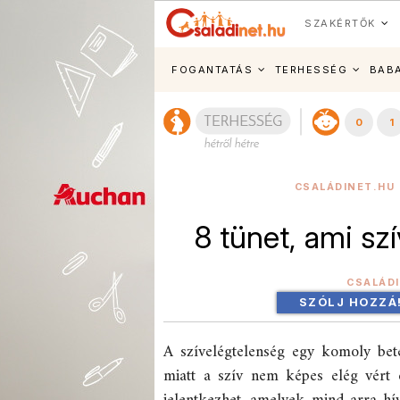
SZAKÉRTŐK
FOGANTATÁS
TERHESSÉG
BAB
0
1
CSALÁDINET.HU 
8 tünet, ami sz
CSALÁD
SZÓLJ HOZZÁ
A szívelégtelenség egy komoly be
miatt a szív nem képes elég vért é