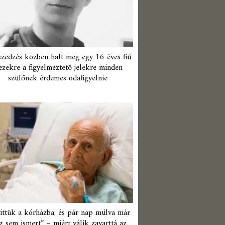
zedzés közben halt meg egy 16 éves fiú
ezekre a figyelmeztető jelekre minden
szülőnek érdemes odafigyelnie
ittük a kórházba, és pár nap múlva már
 sem ismert” – miért válik zavarttá az