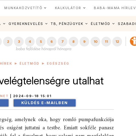
MUNKAKÖZVETÍTŐ
KALKULÁTOR
BABA-MAMA HÍRLEV
A
GYEREKNEVELÉS
TB, PÉNZÜGYEK
ÉLETMÓD
SZABAD
2
3
4
5
6
7
8
9
10
11
12
HÍREK
ÉLETMÓD
EGÉSZSÉG
ívelégtelenségre utalhat
INET
|
2024-09-18 15:01
!
KÜLDÉS E-MAILBEN
tegség, amelynek oka, hogy romló pumpafunkciója
s oxigént juttatni a testbe. Emiatt sokféle panasz