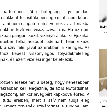
s hátterében több betegség, így például
ív csökkent teljesítőképessége miatt nem képes
át, ami nem csupán a friss vérnek az artériákba
Boks
nákban lévő vér visszaszívása is. Ha ez nem
- 
akban pangani kezd, vizenyő alakul ki. Éjszaka,
eteiben felhalmozódott ödéma hirtelen elkezd
ik a szív felé, javul az erekben a keringés. Az
thoz képest viszonylagos folyadékfelesleg
nak, és ezért vizelési inger keletkezik.
s közben érzékelheti a beteg, hogy nehezebben
krabban kell lélegeznie, de az is előfordulhat,
 légszomj, amikor levegőért kapkodva ébred. A
 tüdő ereiben, mert a szív nem tudja elég
„Bev
meg
. Emiatt folyadék szivároghat a tüdőbe, ami