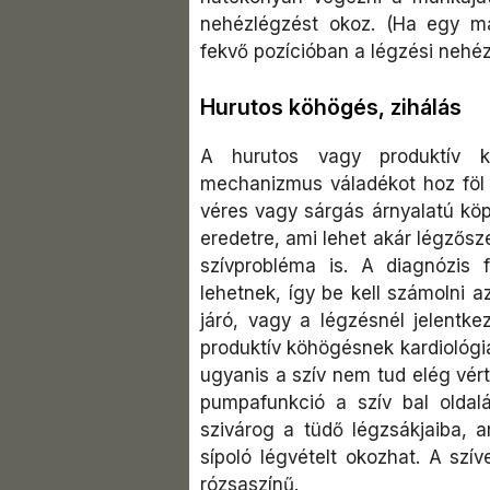
nehézlégzést okoz. (Ha egy már
fekvő pozícióban a légzési nehé
Hurutos köhögés, zihálás
A hurutos vagy produktív k
mechanizmus váladékot hoz föl a
véres vagy sárgás árnyalatú köpe
eredetre, ami lehet akár légzősz
szívprobléma is. A diagnózis f
lehetnek, így be kell számolni a
járó, vagy a légzésnél jelentke
produktív köhögésnek kardiológi
ugyanis a szív nem tud elég vér
pumpafunkció a szív bal oldal
szivárog a tüdő légzsákjaiba, a
sípoló légvételt okozhat. A szí
rózsaszínű.