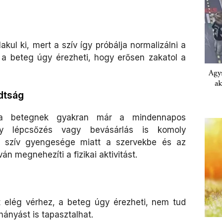
akul ki, mert a szív így próbálja normalizálni a
n a beteg úgy érezheti, hogy erősen zakatol a
Agys
ak
dtság
n a betegnek gyakran már a mindennapos
gy lépcsőzés vagy bevásárlás is komoly
 a szív gyengesége miatt a szervekbe és az
án megnehezíti a fizikai aktivitást.
 elég vérhez, a beteg úgy érezheti, nem tud
 hányást is tapasztalhat.