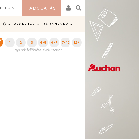
ELEK
TÁMOGATÁS
IDŐ
RECEPTEK
BABANEVEK
1
2
3
4-5
6-7
7-12
12+