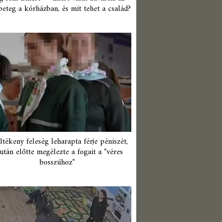
beteg a kórházban, és mit tehet a család?
ltékeny feleség leharapta férje péniszét,
után előtte megélezte a fogait a "véres
bosszúhoz"