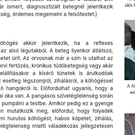
idős 
 ismert, diagnosztizált betegnél jelentkezik
zség, érdemes megemelni a felsőtestet.)
öhögés akkor jelentkezik, ha a reflexes
z alsó légutakból. A beteg ilyenkor átlátszó,
tet ürít. Az orvosnak már a szín is utalhat az
ervi fertőzés, krónikus tüdőbetegség vagy akár
elállításakor a kísérő tünetek is árulkodóak
z esetleg légszomjról, zihálásról, a köhögéssel
A fé
ző hangokról is. Előfordulhat ugyanis, hogy a
mi
ai oka van. A pangásos szívelégtelenség során
t pumpálni a testbe. Amikor pedig ez a gyenge
án mutatkozik meg, előfordul, hogy folyadék
mi hurutos köhögést, habos köpetet, zihálás,
velégtelenség miatti váladékozás jellegzetesen