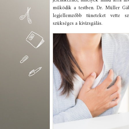
jelentkezhet, amelyek mind arra hí
működik a testben. Dr. Müller Gáb
legjellemzőbb tüneteket vette 
szükséges a kivizsgálás.