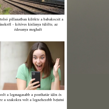
tolsó pillanatban kilökte a babakocsit a
ínekről - kétéves kislánya túlélte, az
édesanya meghalt
 volt a legmagasabb a ponthatár idén és
re a szakokra volt a legnehezebb bejutni