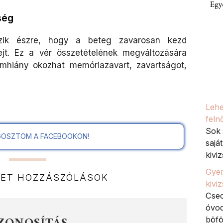
Egy
ség
szik észre, hogy a beteg zavarosan kezd
ejt. Ez a vér összetételének megváltozására
iumhiány okozhat memóriazavart, zavartságot,
Lehe
feln
Sok 
OSZTOM A FACEBOOKON!
sajá
kiviz
Gyer
NET HOZZÁSZÓLÁSOK
kivi
Csec
óvod
böfö