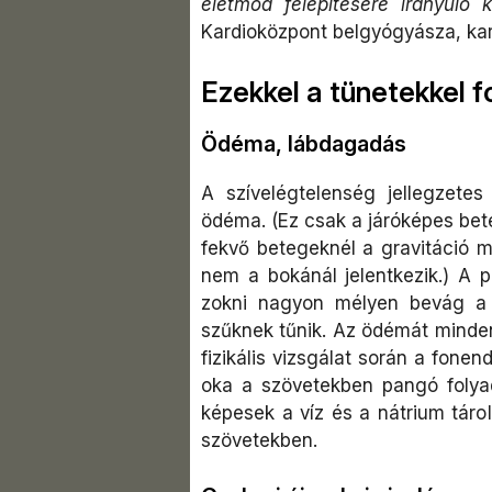
életmód felépítésére irányuló k
Kardioközpont belgyógyásza, kar
Ezekkel a tünetekkel f
Ödéma, lábdagadás
A szívelégtelenség jellegzete
ödéma. (Ez csak a járóképes bet
fekvő betegeknél a gravitáció m
nem a bokánál jelentkezik.) A 
zokni nagyon mélyen bevág a 
szűknek tűnik. Az ödémát minden
fizikális vizsgálat során a fon
oka a szövetekben pangó folya
képesek a víz és a nátrium tárol
szövetekben.