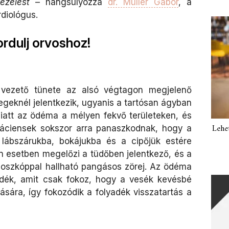
ezelést
– hangsúlyozza
dr. Müller Gábor
, a
diológus.
ordulj orvoshoz!
s vezető tünete az alsó végtagon megjelenő
egeknél jelentkezik, ugyanis a tartósan ágyban
iatt az ödéma a mélyen fekvő területeken, és
Lehe
páciensek sokszor arra panaszkodnak, hogy a
lábszárukba, bokájukba és a cipőjük estére
 esetben megelőzi a tüdőben jelentkező, és a
endoszkóppal hallható pangásos zörej. Az ödéma
dék, amit csak fokoz, hogy a vesék kevésbé
ására, így fokozódik a folyadék visszatartás a