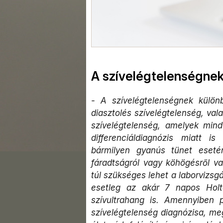
A szívelégtelenségnek
- A szívelégtelenségnek külön
diasztolés szívelégtelenség, valam
szívelégtelenség, amelyek min
differenciáldiagnózis miatt i
bármilyen gyanús tünet eset
fáradtságról vagy köhögésről van
túl szükséges lehet a laborvizsgá
esetleg az akár 7 napos Holt
szívultrahang is. Amennyiben
szívelégtelenség diagnózisa, me