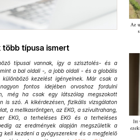
Az u
s
 több típusa ismert
böző típusai vannak, így a szisztolés- és a
int a bal oldali -, a jobb oldali - és a globális
d különböző kezelést igényelnek. Már csak a
s nagyon fontos idejében orvoshoz fordulni
én, még ha csak egy látszólag megszokott
 is szó. A kikérdezésen, fizikális vizsgálaton
lat, a mellkasröntgen, az EKG, a szívultrahang,
er EKG, a terheléses EKG és a terheléses
Itt
 pedig az eredmények alapján megszületik a
ezek
g kell kezdeni a gyógyszerekre és a megfelelő