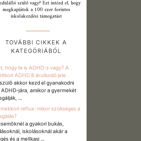
edülálló szülő vagy? Ezt intézd el, hogy
megkapjátok a 100 ezer forintos
iskolakezdési támogatást
TOVÁBBI CIKKEK A
KATEGÓRIÁBÓL
t, hogy te is ADHD-s vagy? A
őttkori ADHD 8 árulkodó jele
szülő akkor kezd el gyanakodni
t ADHD-jára, amikor a gyermekét
sgálják, ...
mekkori reflux: mikor szükséges a
zsgálás?
semőknél a gyakori bukás,
ásoknál, iskolásoknál akár a
gés és a mellkasi ...