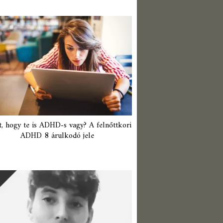
t, hogy te is ADHD-s vagy? A felnőttkori
ADHD 8 árulkodó jele