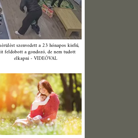
érülést szenvedett a 23 hónapos kisfiú,
it feldobott a gondozó, de nem tudott
elkapni - VIDEÓVAL