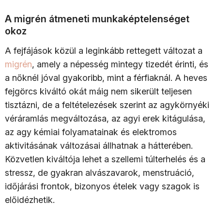
A migrén átmeneti munkaképtelenséget
okoz
A fejfájások közül a leginkább rettegett változat a
migrén
, amely a népesség mintegy tizedét érinti, és
a nőknél jóval gyakoribb, mint a férfiaknál. A heves
fejgörcs kiváltó okát máig nem sikerült teljesen
tisztázni, de a feltételezések szerint az agykörnyéki
véráramlás megváltozása, az agyi erek kitágulása,
az agy kémiai folyamatainak és elektromos
aktivitásának változásai állhatnak a hátterében.
Közvetlen kiváltója lehet a szellemi túlterhelés és a
stressz, de gyakran alvászavarok, menstruáció,
időjárási frontok, bizonyos ételek vagy szagok is
előidézhetik.