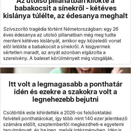
Az utolsó pillanatban kilökte a
babakocsit a sínekről - kétéves
kislánya túlélte, az édesanya meghalt
Szívszorító tragédia történt Németországban: egy 26
éves édesanya az utolsó pillanatban még meg tudta
menteni kétéves kislányát, amikor egy közeledő vonat
elől lelökte a babakocsit a sínekről. A kisgyermek
sértetlen maradt, az anyát azonban elgázolta a
szerelvény. A baleset körülményeit még vizsgálják.
Itt volt a legmagasabb a ponthatár
idén és ezekre a szakokra volt a
legnehezebb bejutni
Csütörtök este kihirdették a 2026-os felsőoktatási
felvételi ponthatárokat, így több mint 140 ezer jelentkező
számára eldőlt, szeptembertől megkezdheti-e egyetemi
tanulmányait, és ha igen, melyik intézményben. Idén is