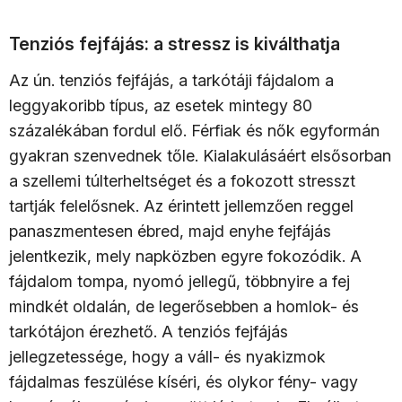
Tenziós fejfájás: a stressz is kiválthatja
Az ún. tenziós fejfájás, a tarkótáji fájdalom a
leggyakoribb típus, az esetek mintegy 80
százalékában fordul elő. Férfiak és nők egyformán
gyakran szenvednek tőle. Kialakulásáért elsősorban
a szellemi túlterheltséget és a fokozott stresszt
tartják felelősnek. Az érintett jellemzően reggel
panaszmentesen ébred, majd enyhe fejfájás
jelentkezik, mely napközben egyre fokozódik. A
fájdalom tompa, nyomó jellegű, többnyire a fej
mindkét oldalán, de legerősebben a homlok- és
tarkótájon érezhető. A tenziós fejfájás
jellegzetessége, hogy a váll- és nyakizmok
fájdalmas feszülése kíséri, és olykor fény- vagy