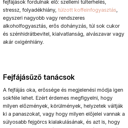
fejfájások fordulnak elő: szellemi túlterhelés,
stressz, folyadékhiány,
túlzott koffeinfogyasztás
,
egyszeri nagyobb vagy rendszeres
alkoholfogyasztás, erős dohányzás, túl sok cukor
és szénhidrátbevitel, kialvatlanság, alvászavar vagy
akár oxigénhiány.
Fejfájásűző tanácsok
A fejfájás oka, erőssége és megjelenési módja igen
sokféle lehet. Ezért érdemes megfigyelni, hogy
milyen előzmények, körülmények, helyzetek váltják
ki a panaszokat, vagy hogy milyen előjelei vannak a
súlyosabb fejgörcs kialakulásának, és azt is, hogy