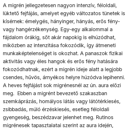
A migrén jellegzetesen nagyon intenzív, féloldali,
lüktető fejfájás, amelyet egyéb változatos tünetek is
kísérnek: émelygés, hányinger, hányás, erős fény-
vagy hangérzékenység. Egy-egy alkalommal a
fájdalom órákig, sőt akár napokig is elhúzódhat,
miközben az intenzitása fokozódik, így átmeneti
munkaképtelenséget is okozhat. A panaszok fizikai
aktivitás vagy éles hangok és erős fény hatására
fokozódhatnak, ezért a migrén ideje alatt a legjobb
csendes, hűvös, árnyékos helyre húzódva lepihenni.
A heves fejfájást sok migrénesnél az ún. aura előzi
meg. Ebben a migrént bevezető szakaszban
szemkáprázás, homályos látás vagy látótérkiesés,
zsibbadás, múló érzéskiesés, esetleg féloldali
gyengeség, beszédzavar jelenhet meg. Rutinos
migrénesek tapasztalatai szerint az aura idején,