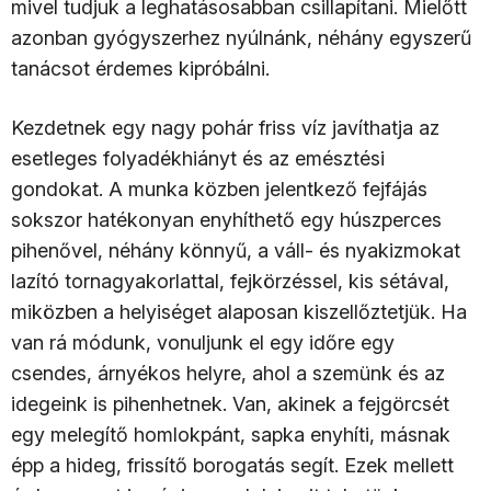
mivel tudjuk a leghatásosabban csillapítani. Mielőtt
azonban gyógyszerhez nyúlnánk, néhány egyszerű
tanácsot érdemes kipróbálni.
Kezdetnek egy nagy pohár friss víz javíthatja az
esetleges folyadékhiányt és az emésztési
gondokat. A munka közben jelentkező fejfájás
sokszor hatékonyan enyhíthető egy húszperces
pihenővel, néhány könnyű, a váll- és nyakizmokat
lazító tornagyakorlattal, fejkörzéssel, kis sétával,
miközben a helyiséget alaposan kiszellőztetjük. Ha
van rá módunk, vonuljunk el egy időre egy
csendes, árnyékos helyre, ahol a szemünk és az
idegeink is pihenhetnek. Van, akinek a fejgörcsét
egy melegítő homlokpánt, sapka enyhíti, másnak
épp a hideg, frissítő borogatás segít. Ezek mellett