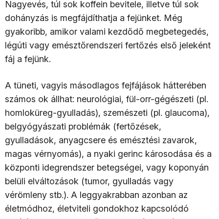
Nagyevés, túl sok koffein bevitele, illetve túl sok
dohányzás is megfájdíthatja a fejünket. Még
gyakoribb, amikor valami kezdődő megbetegedés,
légúti vagy emésztőrendszeri fertőzés első jeleként
fáj a fejünk.
A tüneti, vagyis másodlagos fejfájások hátterében
számos ok állhat: neurológiai, fül-orr-gégészeti (pl.
homloküreg-gyulladás), szemészeti (pl. glaucoma),
belgyógyászati problémák (fertőzések,
gyulladások, anyagcsere és emésztési zavarok,
magas vérnyomás), a nyaki gerinc károsodása és a
központi idegrendszer betegségei, vagy koponyán
belüli elváltozások (tumor, gyulladás vagy
vérömleny stb.). A leggyakrabban azonban az
életmódhoz, életviteli gondokhoz kapcsolódó