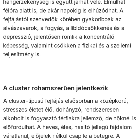
hangérzékenység is együtt járhat vele. Elmúlhat
félóra alatt is, de akár napokig is elhúzódhat. A
fejfájástól szenvedők körében gyakoribbak az
alvászavarok, a fogyás, a libidócsökkenés és a
depresszió, jelentősen romlik a koncentráló
képesség, valamint csökken a fizikai és a szellemi
teljesítmény is.
A cluster rohamszerűen jelentkezik
A cluster-típusú fejfájás elsősorban a középkorú,
stresszes életet élő, dohányzó, rendszeresen
alkoholt is fogyasztó férfiakra jellemző, de nőknél is
előfordulhat. A heves, éles, hasító jellegű fájdalom
váratlanul, előjelek nélkül csap le a betegre. A