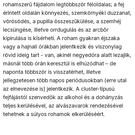
rohamszerű fájdalom legtöbbször féloldalas; a fej
érintett oldalán könnyezés, szemkörnyéki duzzanat,
vörösödés, a pupilla összeszűkülése, a szemhéj
lecsüngése, illetve orrdugulás és az arcbőr
kipirulása is kísérheti. A roham gyakran éjszaka
vagy a hajnali órákban jelentkezik és viszonylag
rövid ideig tart - van, akinél negyedóra alatt lezajlik,
másnál több órán keresztül is elhúzódhat – de
naponta többször is visszatérhet, illetve
jellegzetesen több napos periódusokban (erre utal
az elnevezése is) jelentkezik. A cluster-típusú
fejfájástól szenvedők az alkohol és a dohányzás
teljes kerülésével, az alvászavarok rendezésével
tehetnek a súlyos rohamok elkerüléséért.