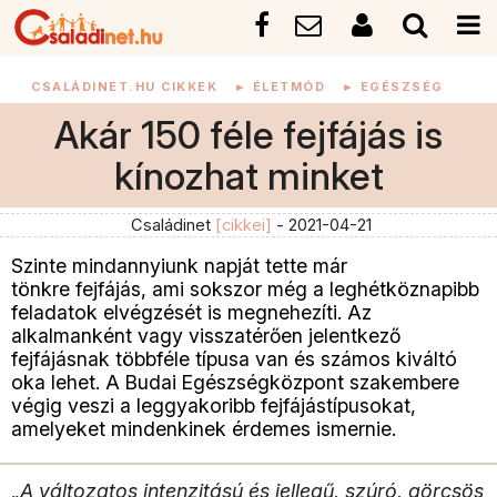
CSALÁDINET.HU CIKKEK
►
ÉLETMÓD
►
EGÉSZSÉG
Akár 150 féle fejfájás is
kínozhat minket
Családinet
[cikkei]
- 2021-04-21
Szinte mindannyiunk napját tette már
tönkre fejfájás, ami sokszor még a leghétköznapibb
feladatok elvégzését is megnehezíti. Az
alkalmanként vagy visszatérően jelentkező
fejfájásnak többféle típusa van és számos kiváltó
oka lehet. A Budai Egészségközpont szakembere
végig veszi a leggyakoribb fejfájástípusokat,
amelyeket mindenkinek érdemes ismernie.
„A változatos intenzitású és jellegű, szúró, görcsös