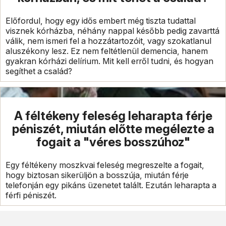
Előfordul, hogy egy idős embert még tiszta tudattal
visznek kórházba, néhány nappal később pedig zavarttá
válik, nem ismeri fel a hozzátartozóit, vagy szokatlanul
aluszékony lesz. Ez nem feltétlenül demencia, hanem
gyakran kórházi delírium. Mit kell erről tudni, és hogyan
segíthet a család?
A féltékeny feleség leharapta férje
péniszét, miután előtte megélezte a
fogait a "véres bosszúhoz"
Egy féltékeny moszkvai feleség megreszelte a fogait,
hogy biztosan sikerüljön a bosszúja, miután férje
telefonján egy pikáns üzenetet talált. Ezután leharapta a
férfi péniszét.