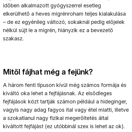
időben alkalmazott gyógyszerrel esetleg
elkerülhető a heves migrénroham teljes kialakulása
– de ez egyénileg változó, sokaknál pedig előjelek
nélkül sújt le a migrén, hiányzik ez a bevezető
szakasz.
Mitől fájhat még a fejünk?
A három fenti típuson kívül még számos formája és
kiváltó oka lehet a fejfájásnak. Az elsődleges
fejfájások közt tartják számon például a hideginger,
vagyis nagy adag fagyos ital vagy étel miatti, illetve
a szokatlanul nagy fizikai megerőltetés által
kiváltott fejfájást (ez utóbbinál szex is lehet az ok).