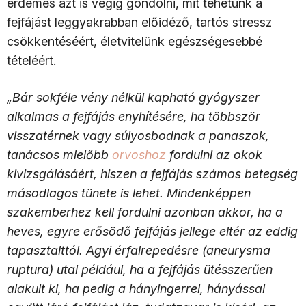
érdemes azt is végig gondolni, mit tehetünk a
fejfájást leggyakrabban előidéző, tartós stressz
csökkentéséért, életvitelünk egészségesebbé
tételéért.
„Bár sokféle vény nélkül kapható gyógyszer
alkalmas a fejfájás enyhítésére, ha többször
visszatérnek vagy súlyosbodnak a panaszok,
tanácsos mielőbb
orvoshoz
fordulni az okok
kivizsgálásáért, hiszen a fejfájás számos betegség
másodlagos tünete is lehet. Mindenképpen
szakemberhez kell fordulni azonban akkor, ha a
heves, egyre erősödő fejfájás jellege eltér az eddig
tapasztalttól. Agyi érfalrepedésre (aneurysma
ruptura) utal például, ha a fejfájás ütésszerűen
alakult ki, ha pedig a hányingerrel, hányással