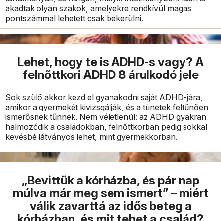
akadtak olyan szakok, amelyekre rendkívül magas
pontszámmal lehetett csak bekerülni.
Lehet, hogy te is ADHD-s vagy? A
felnőttkori ADHD 8 árulkodó jele
Sok szülő akkor kezd el gyanakodni saját ADHD-jára,
amikor a gyermekét kivizsgálják, és a tünetek feltűnően
ismerősnek tűnnek. Nem véletlenül: az ADHD gyakran
halmozódik a családokban, felnőttkorban pedig sokkal
kevésbé látványos lehet, mint gyermekkorban.
„Bevittük a kórházba, és pár nap
múlva már meg sem ismert” – miért
válik zavarttá az idős beteg a
kórházban, és mit tehet a család?