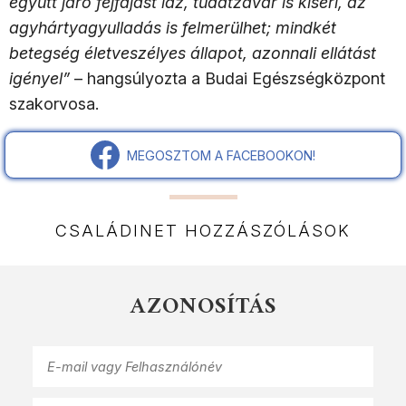
együtt járó fejfájást láz, tudatzavar is kíséri, az
agyhártyagyulladás is felmerülhet; mindkét
betegség életveszélyes állapot, azonnali ellátást
igényel”
– hangsúlyozta a Budai Egészségközpont
szakorvosa.
MEGOSZTOM A FACEBOOKON!
CSALÁDINET HOZZÁSZÓLÁSOK
AZONOSÍTÁS