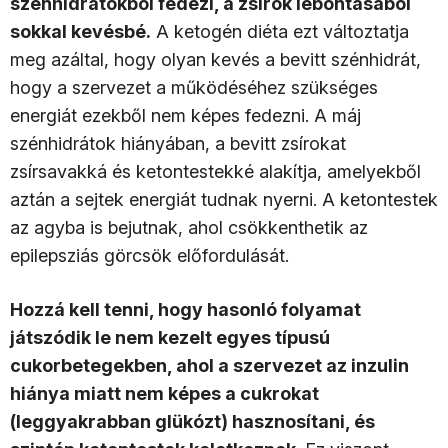
szénhidrátokból fedezi, a zsírok lebontásából
sokkal kevésbé.
A ketogén diéta ezt változtatja
meg azáltal, hogy olyan kevés a bevitt szénhidrát,
hogy a szervezet a működéséhez szükséges
energiát ezekből nem képes fedezni. A máj
szénhidrátok hiányában, a bevitt zsírokat
zsírsavakká és ketontestekké alakítja, amelyekből
aztán a sejtek energiát tudnak nyerni. A ketontestek
az agyba is bejutnak, ahol csökkenthetik az
epilepsziás görcsök előfordulását.
Hozzá kell tenni, hogy hasonló folyamat
játszódik le nem kezelt egyes típusú
cukorbetegekben, ahol a szervezet az inzulin
hiánya miatt nem képes a cukrokat
(leggyakrabban glükózt) hasznosítani, és