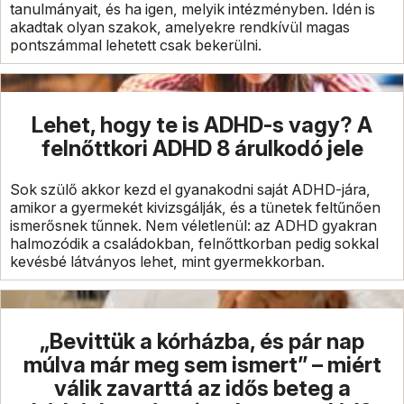
tanulmányait, és ha igen, melyik intézményben. Idén is
akadtak olyan szakok, amelyekre rendkívül magas
pontszámmal lehetett csak bekerülni.
Lehet, hogy te is ADHD-s vagy? A
felnőttkori ADHD 8 árulkodó jele
Sok szülő akkor kezd el gyanakodni saját ADHD-jára,
amikor a gyermekét kivizsgálják, és a tünetek feltűnően
ismerősnek tűnnek. Nem véletlenül: az ADHD gyakran
halmozódik a családokban, felnőttkorban pedig sokkal
kevésbé látványos lehet, mint gyermekkorban.
„Bevittük a kórházba, és pár nap
múlva már meg sem ismert” – miért
válik zavarttá az idős beteg a