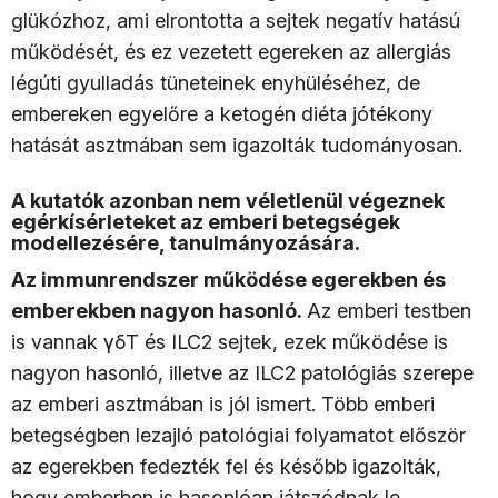
glükózhoz, ami elrontotta a sejtek negatív hatású
működését, és ez vezetett egereken az allergiás
légúti gyulladás tüneteinek enyhüléséhez, de
embereken egyelőre a ketogén diéta jótékony
hatását asztmában sem igazolták tudományosan.
A kutatók azonban nem véletlenül végeznek
egérkísérleteket az emberi betegségek
modellezésére, tanulmányozására.
Az immunrendszer működése egerekben és
emberekben nagyon hasonló.
Az emberi testben
is vannak γδT és ILC2 sejtek, ezek működése is
nagyon hasonló, illetve az ILC2 patológiás szerepe
az emberi asztmában is jól ismert. Több emberi
betegségben lezajló patológiai folyamatot először
az egerekben fedezték fel és később igazolták,
hogy emberben is hasonlóan játszódnak le.