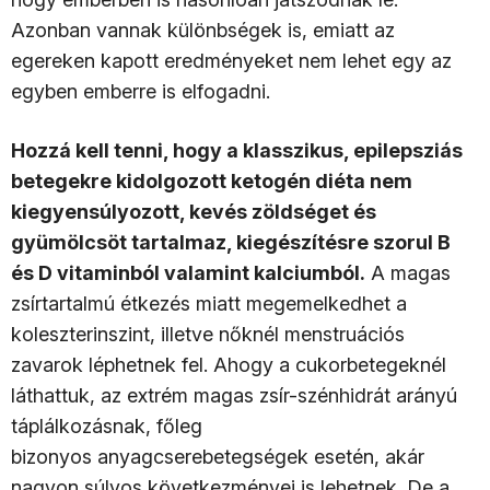
Azonban vannak különbségek is, emiatt az
egereken kapott eredményeket nem lehet egy az
egyben emberre is elfogadni.
Hozzá kell tenni, hogy a klasszikus, epilepsziás
betegekre kidolgozott ketogén diéta nem
kiegyensúlyozott, kevés zöldséget és
gyümölcsöt tartalmaz, kiegészítésre szorul B
és D vitaminból valamint kalciumból.
A magas
zsírtartalmú étkezés miatt megemelkedhet a
koleszterinszint, illetve nőknél menstruációs
zavarok léphetnek fel. Ahogy a cukorbetegeknél
láthattuk, az extrém magas zsír-szénhidrát arányú
táplálkozásnak, főleg
bizonyos anyagcserebetegségek esetén, akár
nagyon súlyos következményei is lehetnek. De a