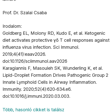
Prof. Dr. Szalai Csaba
Irodalom:
Goldberg EL, Molony RD, Kudo E, et al. Ketogenic
diet activates protective γδ T cell responses against
influenza virus infection. Sci Immunol.
2019;4(41):eaav2026.
doi:10.1126/sciimmunol.aav2026
Karagiannis F, Masouleh SK, Wunderling K, et al.
Lipid-Droplet Formation Drives Pathogenic Group 2
Innate Lymphoid Cells in Airway Inflammation.
Immunity. 2020;52(4):620‐634.e6.
doi:10.1016/j.immuni.2020.03.003.
Több, hasonló cikket is találsz