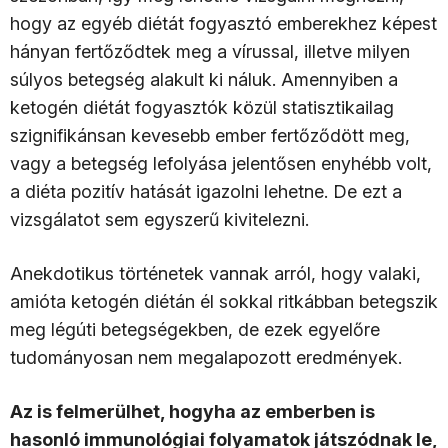
hogy az egyéb diétát fogyasztó emberekhez képest
hányan fertőződtek meg a vírussal, illetve milyen
súlyos betegség alakult ki náluk. Amennyiben a
ketogén diétát fogyasztók közül statisztikailag
szignifikánsan kevesebb ember fertőződött meg,
vagy a betegség lefolyása jelentősen enyhébb volt,
a diéta pozitív hatását igazolni lehetne. De ezt a
vizsgálatot sem egyszerű kivitelezni.
Anekdotikus történetek vannak arról, hogy valaki,
amióta ketogén diétán él sokkal ritkábban betegszik
meg légúti betegségekben, de ezek egyelőre
tudományosan nem megalapozott eredmények.
Az is felmerülhet, hogyha az emberben is
hasonló immunológiai folyamatok játszódnak le,