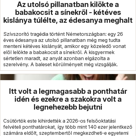
Az utolsó pillanatban kilökte a
babakocsit a sínekről - kétéves
kislánya túlélte, az édesanya meghalt
Szívszorító tragédia történt Németországban: egy 26
éves édesanya az utolsó pillanatban még meg tudta
menteni kétéves kislányát, amikor egy közeledő vonat
elől lelökte a babakocsit a sínekről. A kisgyermek
sértetlen maradt, az anyát azonban elgázolta a
szerelvény. A baleset körülményeit még vizsgálják.
Itt volt a legmagasabb a ponthatár
idén és ezekre a szakokra volt a
legnehezebb bejutni
Csütörtök este kihirdették a 2026-os felsőoktatási
felvételi ponthatárokat, így több mint 140 ezer jelentkező
számára eldőlt, szeptembertől megkezdheti-e egyetemi