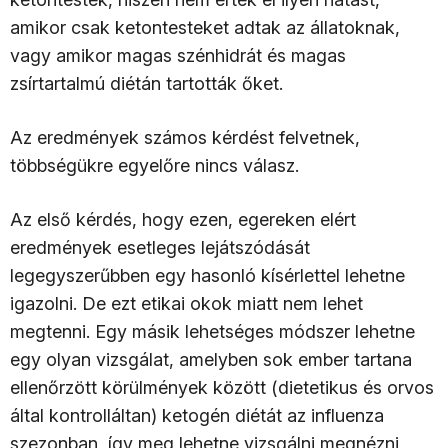
amikor csak ketontesteket adtak az állatoknak,
vagy amikor magas szénhidrát és magas
zsírtartalmú diétán tartották őket.
Az eredmények számos kérdést felvetnek,
többségükre egyelőre nincs válasz.
Az első kérdés, hogy ezen, egereken elért
eredmények esetleges lejátszódását
legegyszerűbben egy hasonló kísérlettel lehetne
igazolni. De ezt etikai okok miatt nem lehet
megtenni. Egy másik lehetséges módszer lehetne
egy olyan vizsgálat, amelyben sok ember tartana
ellenőrzött körülmények között (dietetikus és orvos
által kontrolláltan) ketogén diétát az influenza
szezonban, így meg lehetne vizsgálni megnézni,