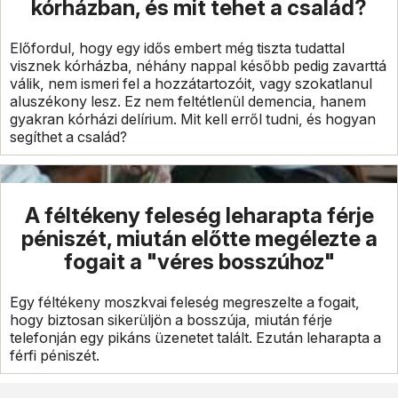
kórházban, és mit tehet a család?
Előfordul, hogy egy idős embert még tiszta tudattal
visznek kórházba, néhány nappal később pedig zavarttá
válik, nem ismeri fel a hozzátartozóit, vagy szokatlanul
aluszékony lesz. Ez nem feltétlenül demencia, hanem
gyakran kórházi delírium. Mit kell erről tudni, és hogyan
segíthet a család?
A féltékeny feleség leharapta férje
péniszét, miután előtte megélezte a
fogait a "véres bosszúhoz"
Egy féltékeny moszkvai feleség megreszelte a fogait,
hogy biztosan sikerüljön a bosszúja, miután férje
telefonján egy pikáns üzenetet talált. Ezután leharapta a
férfi péniszét.