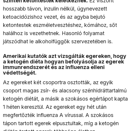
szintén ketontestek keletkeznek.
Ez viszont
hosszabb távon, inzulin nélkül, úgynevezett
ketoacidózishoz vezet, és az agyba bejutó
ketontestek eszméletvesztéshez, kómához, sőt
halálhoz is vezethetnek. Hasonló folyamat
játszódhat le alkoholfüggők szervezetében is.
Amerikai kutatók azt vizsgálták egereken, hogy
a ketogén diéta hogyan befolyásolja az egerek
immunrendszerét és az influenza elleni
védettségét.
Az egereket két csoportra osztották, az egyik
csoport magas zsír- és alacsony szénhidráttartalmú
ketogén diétát, a másik a szokásos egértápot kapta
1 héten keresztül. Az egereket egy hét után
megfertőzték influenza A vírussal. A szokásos
tápon tartott egerek elpusztultak, míg a ketogén