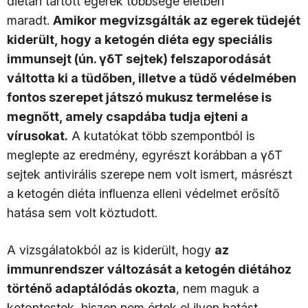
diétán tartott egerek többsége életben
maradt.
Amikor megvizsgálták az egerek tüdejét
kiderült, hogy a ketogén diéta egy speciális
immunsejt (ún. γδT sejtek) felszaporodását
váltotta ki a tüdőben, illetve a tüdő védelmében
fontos szerepet játszó mukusz termelése is
megnőtt, amely csapdába tudja ejteni a
vírusokat.
A kutatókat több szempontból is
meglepte az eredmény, egyrészt korábban a γδT
sejtek antivirális szerepe nem volt ismert, másrészt
a ketogén diéta influenza elleni védelmet erősítő
hatása sem volt köztudott.
A vizsgálatokból az is kiderült, hogy
az
immunrendszer változását a ketogén diétához
történő adaptálódás okozta
, nem maguk a
ketontestek, hiszen nem értek el ilyen hatást,