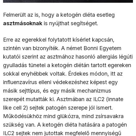
Felmerült az is, hogy a ketogén diéta esetleg
asztmásoknak
is nyújthat segítséget.
Erre az egerekkel folytatott kísérlet kapcsán,
szintén van bizonyíték. A német Bonni Egyetem
kutatói szerint az asztmához hasonló allergiás légúti
gyulladás tünetei a ketogén diétán tartott egereken
sokkal enyhébbek voltak. Érdekes módon, itt az
influenzavírus elleni védekezéshez képest egy
másik sejttípus, és egy másik mechanizmus
szerepét mutatták ki. Asztmában az ILC2 (innate
like cell 2) sejtek patogén szerepe jól ismert.
Működésükhöz mind glükózra, mind zsírsavakra
szükség van. A ketogén diéta hatására a patogén
ILC2 sejtek nem jutottak megfelelő mennyiségű