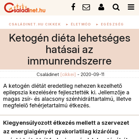
CSALÁDINET.HU CIKKEK
►
ÉLETMÓD
►
EGÉSZSÉG
Ketogén diéta lehetséges
hatásai az
immunrendszerre
Családinet
[cikkei]
- 2020-09-11
A ketogén diétát eredetileg nehezen kezelhető
epilepszia kezelésére fejlesztették ki. Jellemzője a
magas zsír- és alacsony szénhidráttartalmú, illetve
megfelelő fehérjetartalmú étkezés.
Kiegyensúlyozott étkezés mellett a szervezet
az energiaigényét gyakorlatilag kizárólag