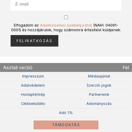
Elfogadom az
Adatkezelési szabályzatot
(NAIH: 04091-
0001) és hozzájárulok, hogy számomra értesítést küldjenek.
Asztali verzió
Fel
Impresszum
Médiaajánlat
Adatvédelem
Szerzõi jogok
Honlaptérkép
Partnereink
Cikkbeküldés
Adományozás
Adó 1%
TÁMOGATÁS