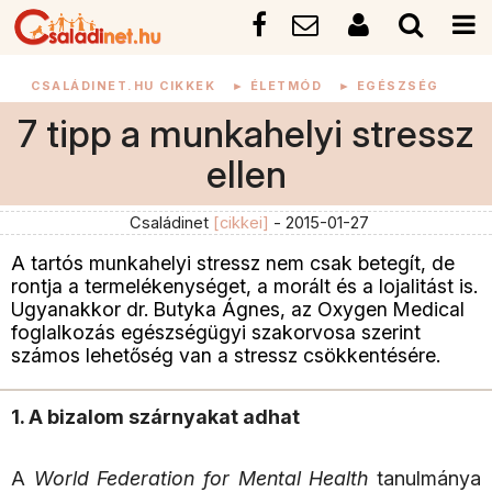
CSALÁDINET.HU CIKKEK
►
ÉLETMÓD
►
EGÉSZSÉG
7 tipp a munkahelyi stressz
ellen
Családinet
[cikkei]
- 2015-01-27
A tartós munkahelyi stressz nem csak betegít, de
rontja a termelékenységet, a morált és a lojalitást is.
Ugyanakkor dr. Butyka Ágnes, az Oxygen Medical
foglalkozás egészségügyi szakorvosa szerint
számos lehetőség van a stressz csökkentésére.
1. A bizalom szárnyakat adhat
A
World Federation for Mental Health
tanulmánya