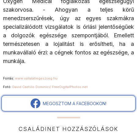
Oxygen Medical foglalkozás egészségügyi
szakorvosa. - Ahogyan a teljes körű
menedzserszűrések, úgy az egyes szakmákra
specializálódott vizsgálatok is óriási jelentőségűek
a dolgozók egészsége szempontjából. Emellett
természetesen a lojalitást is erősítheti, ha a
munkavállaló érzi: a cégnek fontos az egészsége, a
munkája.
Forrás:
www.vallalatiegeszseg.hu
Fotó:
David Castillo Dominici/ FreeDigitalPhotos.net
MEGOSZTOM A FACEBOOKON!
CSALÁDINET HOZZÁSZÓLÁSOK