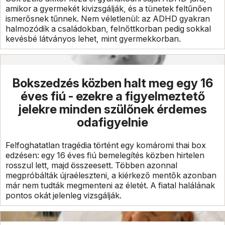
amikor a gyermekét kivizsgálják, és a tünetek feltűnően
ismerősnek tűnnek. Nem véletlenül: az ADHD gyakran
halmozódik a családokban, felnőttkorban pedig sokkal
kevésbé látványos lehet, mint gyermekkorban.
Bokszedzés közben halt meg egy 16
éves fiú - ezekre a figyelmeztető
jelekre minden szülőnek érdemes
odafigyelnie
Felfoghatatlan tragédia történt egy komáromi thai box
edzésen: egy 16 éves fiú bemelegítés közben hirtelen
rosszul lett, majd összeesett. Többen azonnal
megpróbálták újraéleszteni, a kiérkező mentők azonban
már nem tudták megmenteni az életét. A fiatal halálának
pontos okát jelenleg vizsgálják.