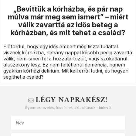
„Bevittük a kórházba, és pár nap
múlva már meg sem ismert” – miért
válik zavarttá az idős beteg a
kórházban, és mit tehet a család?
Előfordul, hogy egy idős embert még tiszta tudattal
visznek kórházba, néhány nappal később pedig zavarttá
válik, nem ismeri fel a hozzátartozóit, vagy szokatlanul
aluszékony lesz. Ez nem feltétlenül demencia, hanem
gyakran kórházi delírium. Mit kell erről tudni, és hogyan
segíthet a család?
LÉGY NAPRAKÉSZ!
Gyermeknevelés, friss hírek, aktualitások - hírlevél