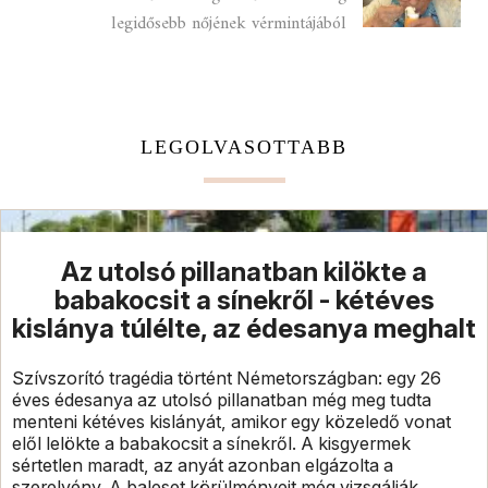
legidősebb nőjének vérmintájából
LEGOLVASOTTABB
Az utolsó pillanatban kilökte a
babakocsit a sínekről - kétéves
kislánya túlélte, az édesanya meghalt
Szívszorító tragédia történt Németországban: egy 26
éves édesanya az utolsó pillanatban még meg tudta
menteni kétéves kislányát, amikor egy közeledő vonat
elől lelökte a babakocsit a sínekről. A kisgyermek
sértetlen maradt, az anyát azonban elgázolta a
szerelvény. A baleset körülményeit még vizsgálják.