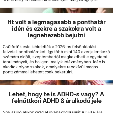
Itt volt a legmagasabb a ponthatár
idén és ezekre a szakokra volt a
legnehezebb bejutni
Csütörtök este kihirdették a 2026-os felsőoktatási
felvételi ponthatárokat, így több mint 140 ezer jelentkező
számára eldőlt, szeptembertől megkezdheti-e egyetemi
tanulmányait, és ha igen, melyik intézményben. Idén is
akadtak olyan szakok, amelyekre rendkívül magas
pontszámmal lehetett csak bekerülni.
Lehet, hogy te is ADHD-s vagy? A
felnőttkori ADHD 8 árulkodó jele
Sok szülő akkor kezd el gyanakodni saját ADHD-jára,