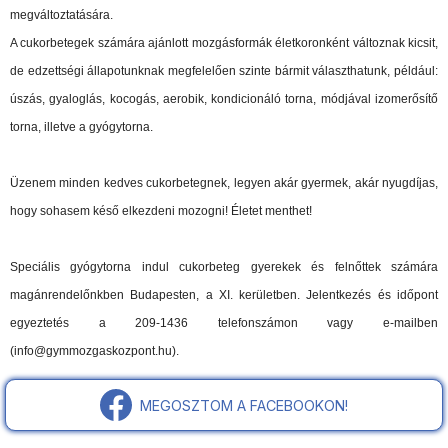
megváltoztatására.
A cukorbetegek számára ajánlott mozgásformák életkoronként változnak kicsit,
de edzettségi állapotunknak megfelelően szinte bármit választhatunk, például:
úszás, gyaloglás, kocogás, aerobik, kondicionáló torna, módjával izomerősítő
torna, illetve a gyógytorna.
Üzenem minden kedves cukorbetegnek, legyen akár gyermek, akár nyugdíjas,
hogy sohasem késő elkezdeni mozogni! Életet menthet!
Speciális gyógytorna indul cukorbeteg gyerekek és felnőttek számára
magánrendelőnkben Budapesten, a XI. kerületben. Jelentkezés és időpont
egyeztetés a 209-1436 telefonszámon vagy e-mailben
(info@gymmozgaskozpont.hu).
MEGOSZTOM A FACEBOOKON!