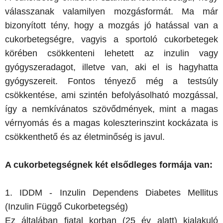
válasszanak valamilyen mozgásformát. Ma már
bizonyított tény, hogy a mozgás jó hatással van a
cukorbetegségre, vagyis a sportoló cukorbetegek
körében csökkenteni lehetett az inzulin vagy
gyógyszeradagot, illetve van, aki el is hagyhatta
gyógyszereit. Fontos tényező még a testsúly
csökkentése, ami szintén befolyásolható mozgással,
így a nemkívánatos szövődmények, mint a magas
vérnyomás és a magas koleszterinszint kockázata is
csökkenthető és az életminőség is javul.
A cukorbetegségnek két elsődleges formája van:
1. IDDM - Inzulin Dependens Diabetes Mellitus
(Inzulin Függő Cukorbetegség)
Ez általában fiatal korban (25 év alatt) kialakuló