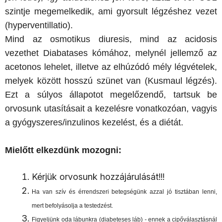
szintje megemelkedik, ami gyorsult légzéshez vezet
(hyperventillatio).
Mind az osmotikus diuresis, mind az acidosis
vezethet Diabatases kómához, melynél jellemző az
acetonos lehelet, illetve az elhúzódó mély légvételek,
melyek között hosszú szünet van (Kusmaul légzés).
Ezt a súlyos állapotot megelőzendő, tartsuk be
orvosunk utasításait a kezelésre vonatkozóan, vagyis
a gyógyszeres/inzulinos kezelést, és a diétát.
Mielőtt elkezdünk mozogni:
Kérjük orvosunk hozzájárulását!!!
Ha van szív és érrendszeri betegségünk azzal jó tisztában lenni,
mert befolyásolja a testedzést.
Figyeljünk oda lábunkra (diabeteses láb) - ennek a cipőválasztásnál