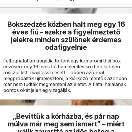
Bokszedzés közben halt meg egy 16
éves fiú - ezekre a figyelmeztető
jelekre minden szülőnek érdemes
odafigyelnie
Felfoghatatlan tragédia történt egy komáromi thai box
edzésen: egy 16 éves fiú bemelegítés közben hirtelen
rosszul lett, majd összeesett. Többen azonnal
megpróbálták újraéleszteni, a kiérkező mentők azonban
már nem tudták megmenteni az életét. A fiatal halálának
pontos okát jelenleg vizsgálják.
„Bevittük a kórházba, és pár nap
múlva már meg sem ismert” – miért
válik zavarttá az idős beteg a