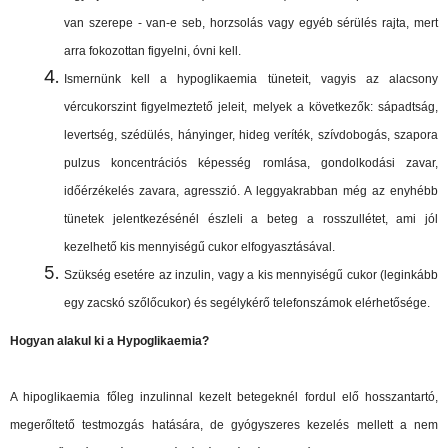
van szerepe - van-e seb, horzsolás vagy egyéb sérülés rajta, mert
arra fokozottan figyelni, óvni kell.
Ismernünk kell a hypoglikaemia tüneteit, vagyis az alacsony
vércukorszint figyelmeztető jeleit, melyek a következők:
sápadtság,
levertség, szédülés, hányinger, hideg veríték, szívdobogás, szapora
pulzus koncentrációs képesség romlása, gondolkodási zavar,
időérzékelés zavara, agresszió.
A leggyakrabban még az enyhébb
tünetek jelentkezésénél észleli a beteg a rosszullétet, ami jól
kezelhető kis mennyiségű cukor elfogyasztásával.
Szükség esetére az inzulin, vagy a kis mennyiségű cukor (leginkább
egy zacskó szőlőcukor) és segélykérő telefonszámok elérhetősége.
Hogyan alakul ki a Hypoglikaemia?
A hipoglikaemia főleg inzulinnal kezelt betegeknél fordul elő hosszantartó,
megerőltető testmozgás hatására, de gyógyszeres kezelés mellett a nem