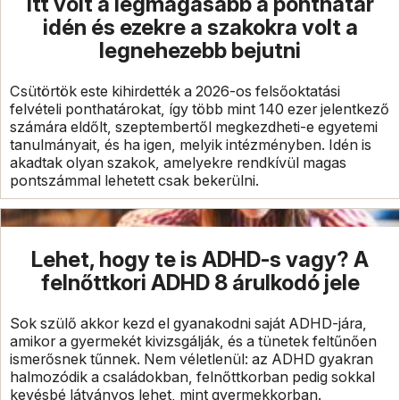
Itt volt a legmagasabb a ponthatár
idén és ezekre a szakokra volt a
legnehezebb bejutni
Csütörtök este kihirdették a 2026-os felsőoktatási
felvételi ponthatárokat, így több mint 140 ezer jelentkező
számára eldőlt, szeptembertől megkezdheti-e egyetemi
tanulmányait, és ha igen, melyik intézményben. Idén is
akadtak olyan szakok, amelyekre rendkívül magas
pontszámmal lehetett csak bekerülni.
Lehet, hogy te is ADHD-s vagy? A
felnőttkori ADHD 8 árulkodó jele
Sok szülő akkor kezd el gyanakodni saját ADHD-jára,
amikor a gyermekét kivizsgálják, és a tünetek feltűnően
ismerősnek tűnnek. Nem véletlenül: az ADHD gyakran
halmozódik a családokban, felnőttkorban pedig sokkal
kevésbé látványos lehet, mint gyermekkorban.