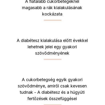
A fiatalabb cukorbetegeknél
magasabb a rák kialakulásának
kockázata
A diabétesz kialakulása előtt évekkel
lehetnek jelei egy gyakori
szövődményének
A cukorbetegség egyik gyakori
szövődménye, amiről csak kevesen
tudnak - A diabétesz és a húgyúti
fertőzések összefüggései