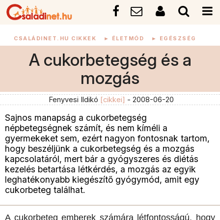
CSALÁDINET.HU CIKKEK
►
ÉLETMÓD
►
EGÉSZSÉG
A cukorbetegség és a
mozgás
Fenyvesi Ildikó
[cikkei]
- 2008-06-20
Sajnos manapság a cukorbetegség
népbetegségnek számít, és nem kíméli a
gyermekeket sem, ezért nagyon fontosnak tartom,
hogy beszéljünk a cukorbetegség és a mozgás
kapcsolatáról, mert bár a gyógyszeres és diétás
kezelés betartása létkérdés, a mozgás az egyik
leghatékonyabb kiegészítő gyógymód, amit egy
cukorbeteg találhat.
A cukorbeteg emberek számára létfontosságú, hogy