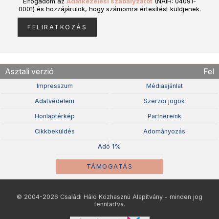
Elfogadom az
Adatkezelési szabályzatot
(NAIH: 04091-
0001) és hozzájárulok, hogy számomra értesítést küldjenek.
Asztali verzió
Fel
Impresszum
Médiaajánlat
Adatvédelem
Szerzõi jogok
Honlaptérkép
Partnereink
Cikkbeküldés
Adományozás
Adó 1%
TÁMOGATÁS
© 2004-2026 Családi Háló Közhasznú Alapítvány - minden jog
fenntartva.