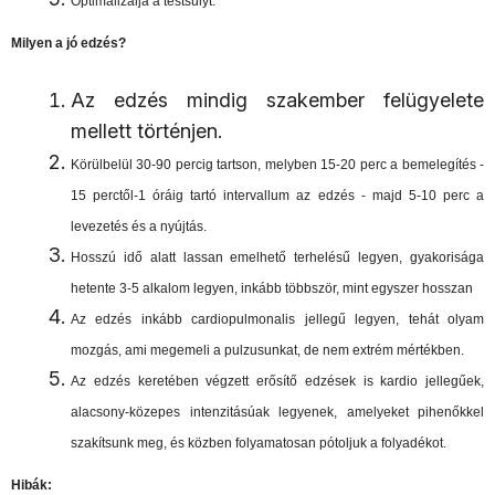
Optimalizálja a testsúlyt.
Milyen a jó edzés?
Az edzés mindig szakember felügyelete
mellett történjen.
Körülbelül 30-90 percig tartson, melyben 15-20 perc a bemelegítés -
15 perctől-1 óráig tartó intervallum az edzés - majd 5-10 perc a
levezetés és a nyújtás.
Hosszú idő alatt lassan emelhető terhelésű legyen, gyakorisága
hetente 3-5 alkalom legyen, inkább többször, mint egyszer hosszan
Az edzés inkább cardiopulmonalis jellegű legyen, tehát olyam
mozgás, ami megemeli a pulzusunkat, de nem extrém mértékben.
Az edzés keretében végzett erősítő edzések is kardio jellegűek,
alacsony-közepes intenzitásúak legyenek, amelyeket pihenőkkel
szakítsunk meg, és közben folyamatosan pótoljuk a folyadékot.
Hibák: