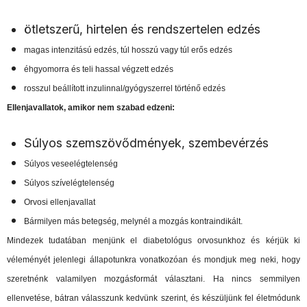
ötletszerű, hirtelen és rendszertelen edzés
magas intenzitású edzés, túl hosszú vagy túl erős edzés
éhgyomorra és teli hassal végzett edzés
rosszul beállított inzulinnal/gyógyszerrel történő edzés
Ellenjavallatok, amikor nem szabad edzeni:
Súlyos szemszövődmények, szembevérzés
Súlyos veseelégtelenség
Súlyos szívelégtelenség
Orvosi ellenjavallat
Bármilyen más betegség, melynél a mozgás kontraindikált.
Mindezek tudatában menjünk el diabetológus orvosunkhoz és kérjük ki
véleményét jelenlegi állapotunkra vonatkozóan és mondjuk meg neki, hogy
szeretnénk valamilyen mozgásformát választani. Ha nincs semmilyen
ellenvetése, bátran válasszunk kedvünk szerint, és készüljünk fel életmódunk