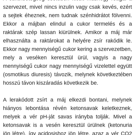
szervezet, mivel nincs inzulin vagy csak kevés, ezért
a sejtek éheznek, nem tudnak szénhidrátot fölvenni.
Ekkor a májban elindul a cukor termelés és a
raktárak szép lassan kiürülnek. Amikor a máj már
elhasználta a raktárokat a helyére zsír rakódik le.
Ekkor nagy mennyiségű cukor kering a szervezetben,
mely a veséken keresztül ürül, vagyis a nagy
mennyiségű cukor nagy mennyiségű vizelettel együtt
(osmotikus diuresis) távozik, melynek következtében
hosszú távon kiszáradás következik be.
A lerakódott zsírt a máj elkezdi bontani, melynek
hiányos lebontása révén ketonsavak keletkeznek,
melyek a vér pH-ját savas irányba tolják. Mivel a
ketonsavak is a vesén keresztül ürülnek (ketonuria
jön létre), így acidosishoz jön létre, azaz a vér CO2