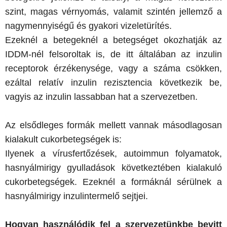
szint, magas vérnyomás, valamit szintén jellemző a
nagymennyiségű és gyakori vizeletürítés.
Ezeknél a betegeknél a betegséget okozhatják az
IDDM-nél felsoroltak is, de itt általában az inzulin
receptorok érzékenysége, vagy a száma csökken,
ezáltal relatív inzulin rezisztencia következik be,
vagyis az inzulin lassabban hat a szervezetben.
Az elsődleges formák mellett vannak másodlagosan
kialakult cukorbetegségek is:
Ilyenek a vírusfertőzések, autoimmun folyamatok,
hasnyálmirigy gyulladások következtében kialakuló
cukorbetegségek. Ezeknél a formáknál sérülnek a
hasnyálmirigy inzulintermelő sejtjei.
Hogyan használódik fel a szervezetünkbe bevitt