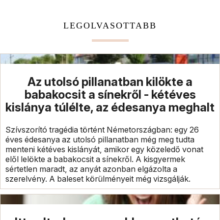
LEGOLVASOTTABB
Az utolsó pillanatban kilökte a
babakocsit a sínekről - kétéves
kislánya túlélte, az édesanya meghalt
Szívszorító tragédia történt Németországban: egy 26
éves édesanya az utolsó pillanatban még meg tudta
menteni kétéves kislányát, amikor egy közeledő vonat
elől lelökte a babakocsit a sínekről. A kisgyermek
sértetlen maradt, az anyát azonban elgázolta a
szerelvény. A baleset körülményeit még vizsgálják.