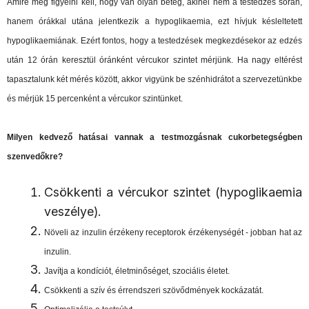
Amire még figyelni kell, hogy van olyan beteg, akinél nem a testedzés során,
hanem órákkal utána jelentkezik a hypoglikaemia, ezt hívjuk késleltetett
hypoglikaemiának. Ezért fontos, hogy a testedzések megkezdésekor az edzés
után 12 órán keresztül óránként vércukor szintet mérjünk. Ha nagy eltérést
tapasztalunk két mérés között, akkor vigyünk be szénhidrátot a szervezetünkbe
és mérjük 15 percenként a vércukor szintünket.
Milyen kedvező hatásai vannak a testmozgásnak cukorbetegségben
szenvedőkre?
Csökkenti a vércukor szintet (hypoglikaemia
veszélye).
Növeli az inzulin érzékeny receptorok érzékenységét - jobban hat az
inzulin.
Javítja a kondíciót, életminőséget, szociális életet.
Csökkenti a szív és érrendszeri szövődmények kockázatát.