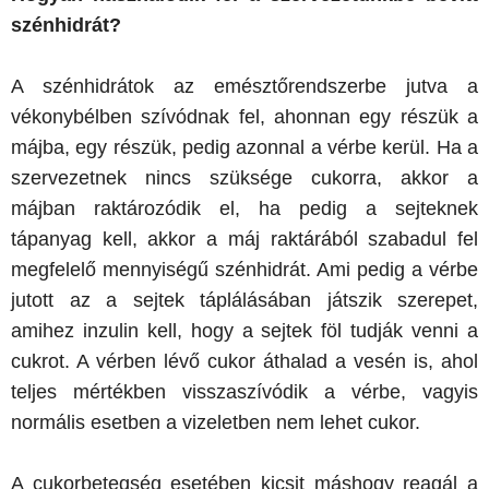
szénhidrát?
A szénhidrátok az emésztőrendszerbe jutva a
vékonybélben szívódnak fel, ahonnan egy részük a
májba, egy részük, pedig azonnal a vérbe kerül. Ha a
szervezetnek nincs szüksége cukorra, akkor a
májban raktározódik el, ha pedig a sejteknek
tápanyag kell, akkor a máj raktárából szabadul fel
megfelelő mennyiségű szénhidrát. Ami pedig a vérbe
jutott az a sejtek táplálásában játszik szerepet,
amihez inzulin kell, hogy a sejtek föl tudják venni a
cukrot. A vérben lévő cukor áthalad a vesén is, ahol
teljes mértékben visszaszívódik a vérbe, vagyis
normális esetben a vizeletben nem lehet cukor.
A cukorbetegség esetében kicsit máshogy reagál a