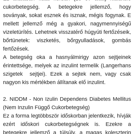
cukorbetegség. A betegekre jellemző, hogy
soványak, sokat esznek és isznak, mégis fogynak. E
mellett jellemző még a gyakori, nagymennyiségű
vizeletürítés. Lehetnek visszatérő húgyúti fertőzéseik,
bőrtünetek: viszketés, bőrgyulladások, gombás
fertőzések.
A betegség oka a hasnyálmirigy azon sejtjeinek
érintettsége, melyek az inzulint termelik (Langerhans
szigetek sejtjei). Ezek a sejtek nem, vagy csak
nagyon kis mértékben állítanak elő inzulint.
2. NIDDM - Non Izulin Dependens Diabetes Mellitus
(Nem Inzulin Függő Cukorbetegség)
Ez a forma legtöbbször időskorban jelentkezik, hívják
ezért időskori cukorbetegségnek is. Ezekre a
betegekre jellemző a túlsúly, a magas koleszterin