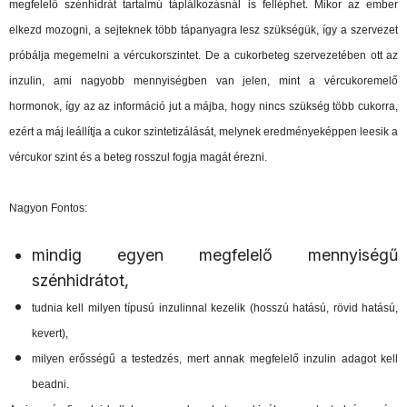
megfelelő szénhidrát tartalmú táplálkozásnál is felléphet. Mikor az ember
elkezd mozogni, a sejteknek több tápanyagra lesz szükségük, így a szervezet
próbálja megemelni a vércukorszintet. De a cukorbeteg szervezetében ott az
inzulin, ami nagyobb mennyiségben van jelen, mint a vércukoremelő
hormonok, így az az információ jut a májba, hogy nincs szükség több cukorra,
ezért a máj leállítja a cukor szintetizálását, melynek eredményeképpen leesik a
vércukor szint és a beteg rosszul fogja magát érezni.
Nagyon Fontos:
mindig egyen megfelelő mennyiségű
szénhidrátot,
tudnia kell milyen típusú inzulinnal kezelik (hosszú hatású, rövid hatású,
kevert),
milyen erősségű a testedzés, mert annak megfelelő inzulin adagot kell
beadni.