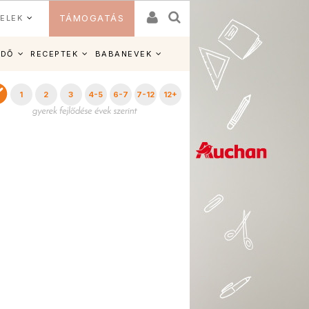
ELEK
TÁMOGATÁS
IDŐ
RECEPTEK
BABANEVEK
1
2
3
4-5
6-7
7-12
12+