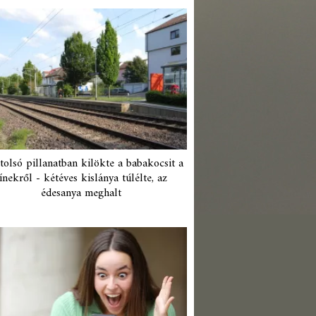
tolsó pillanatban kilökte a babakocsit a
ínekről - kétéves kislánya túlélte, az
édesanya meghalt