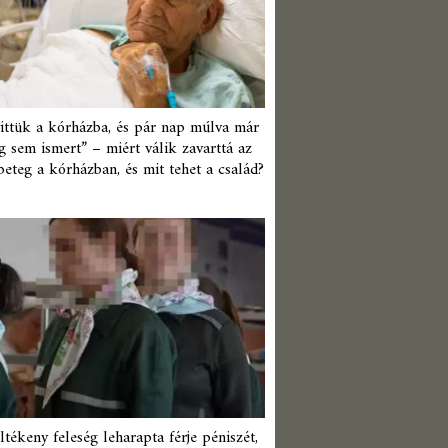
ittük a kórházba, és pár nap múlva már
 sem ismert” – miért válik zavarttá az
beteg a kórházban, és mit tehet a család?
ltékeny feleség leharapta férje péniszét,