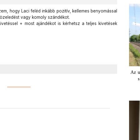
zem, hogy Laci feléd inkább pozitív, kellemes benyomással
 közeledést vagy komoly szándékot.
vetéssel + most ajándékot is kérhetsz a teljes kivetések
Az u
s