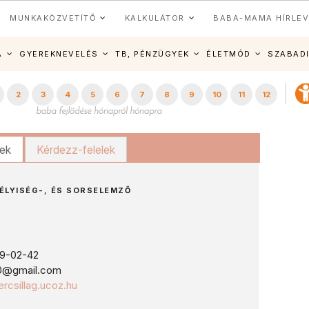
MUNKAKÖZVETÍTŐ
KALKULÁTOR
BABA-MAMA HÍRLEV
A
GYEREKNEVELÉS
TB, PÉNZÜGYEK
ÉLETMÓD
SZABAD
2
3
4
5
6
7
8
9
10
11
12
kek
Kérdezz-felelek
ÉLYISÉG-, ÉS SORSELEMZŐ
9-02-42
g0@gmail.com
ercsillag.ucoz.hu