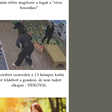
után előtte megélezte a fogait a "véres
bosszúhoz"
érülést szenvedett a 23 hónapos kisfiú,
it feldobott a gondozó, de nem tudott
elkapni - VIDEÓVAL