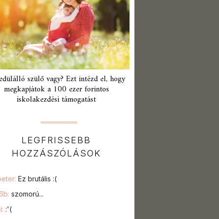
edülálló szülő vagy? Ezt intézd el, hogy
megkapjátok a 100 ezer forintos
iskolakezdési támogatást
LEGFRISSEBB
HOZZÁSZÓLÁSOK
peter:
Ez brutális :(
76b:
szomorú...
i:
:'(