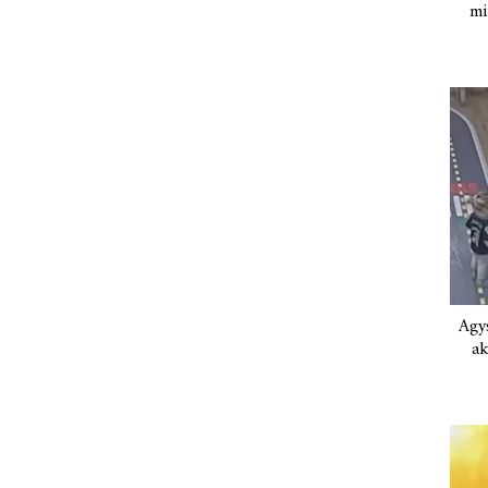
mi
Agys
ak