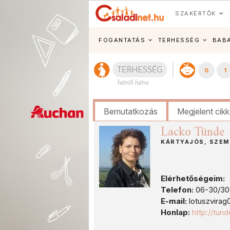
SZAKÉRTŐK
FOGANTATÁS
TERHESSÉG
BAB
0
1
Bemutatkozás
Megjelent cik
Lacko Tünde
KÁRTYAJÓS, SZEM
Elérhetőségeim:
Telefon:
06-30/30
E-mail:
lotuszvira
Honlap:
http://tund