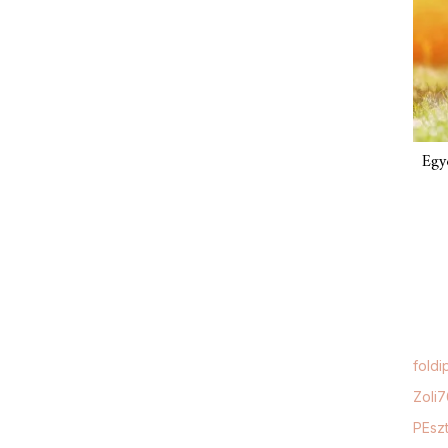
Egy
foldi
Zoli
PEszt