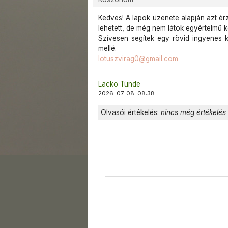
Kedves! A lapok üzenete alapján azt ér
lehetett, de még nem látok egyértelmű
Szívesen segítek egy rövid ingyenes ki
mellé.
lotuszvirag0@gmail.com
Lacko Tünde
2026. 07. 08. 08:38
Olvasói értékelés:
nincs még értékelés