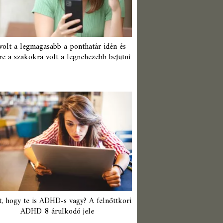
 volt a legmagasabb a ponthatár idén és
re a szakokra volt a legnehezebb bejutni
t, hogy te is ADHD-s vagy? A felnőttkori
ADHD 8 árulkodó jele