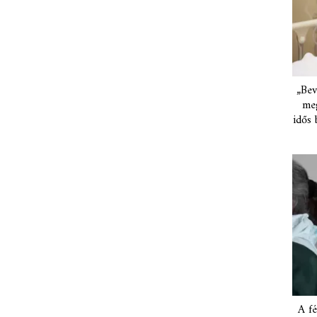
„Bev
meg
idős 
A fé