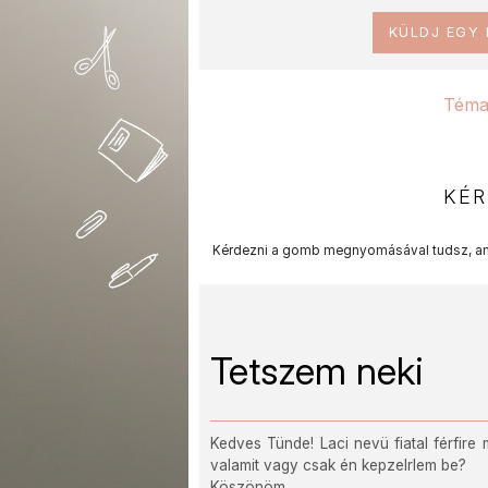
KÜLDJ EGY
Téma
KÉR
Kérdezni a gomb megnyomásával tudsz, am
Tetszem neki
Kedves Tünde! Laci nevü fiatal férfire
valamit vagy csak én kepzelrlem be?
Köszönöm