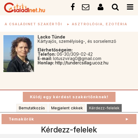
A CSALÁDINET SZAKÉRTŐI
►
ASZTROLÓGIA, EZOTÉRIA
Lacko Tünde
Kártyajós, személyiség-, és sorselemző
Elérhetőségeim:
Telefon:
06-30/309-02-42
E-mail:
lotuszvirag0@gmail.com
Honlap:
http://tundercsillag.ucoz.hu
Bemutatkozás
Megjelent cikkek
Kérdezz-felelek
Témakörök
►
Kérdezz-felelek