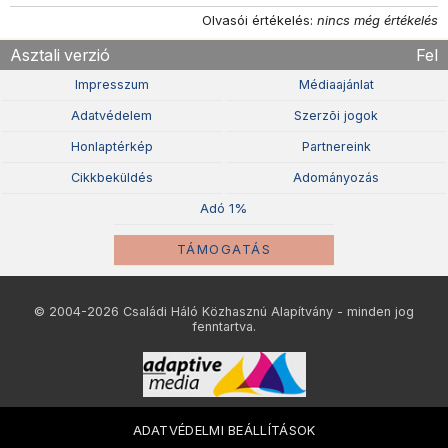
Olvasói értékelés:
nincs még értékelés
Asztali verzió
Fel
Impresszum
Médiaajánlat
Adatvédelem
Szerzõi jogok
Honlaptérkép
Partnereink
Cikkbeküldés
Adományozás
Adó 1%
TÁMOGATÁS
© 2004-2026 Családi Háló Közhasznú Alapítvány - minden jog
fenntartva.
ADATVÉDELMI BEÁLLÍTÁSOK