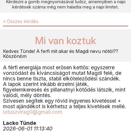
Kérdezni a gomb megnyomásával tudsz, amennyiben a napi
kérdések száma még nem haladta meg a napi limitet.
« Összes kérdés
Mi van koztuk
Kedves Tünde! A ferfi mit akar és Magdi nevu nötöl??
Köszönöm
A férfi energiája most erősen kettős: egyszerre
vonzódást és kíváncsiságot mutat Magdi felé, de
nincs benne tiszta, stabil elköteleződési szándék.
A lapok szerint inkább érzelmi játék,
figyelemkeresés és pillanatnyi kötődés látszik, mint
valódi, mély döntés.
Szívesen segítek egy rövid ingyenes kivetéssel +
most ajándékot is kérhetsz a teljes kivetések mellé.
lotuszvirag0@gmail.com
Lacko Tünde
2026-06-01 11:13:40