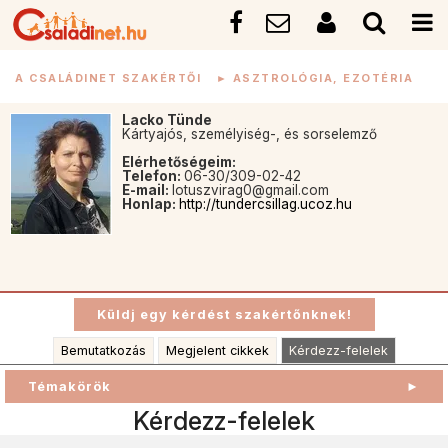
A CSALÁDINET SZAKÉRTŐI
►
ASZTROLÓGIA, EZOTÉRIA
Lacko Tünde
Kártyajós, személyiség-, és sorselemző
Elérhetőségeim:
Telefon:
06-30/309-02-42
E-mail:
lotuszvirag0@gmail.com
Honlap:
http://tundercsillag.ucoz.hu
Bemutatkozás
Megjelent cikkek
Kérdezz-felelek
Témakörök
►
Kérdezz-felelek