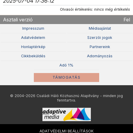
2025-07-04 17:36:12
Olvasói értékelés:
nincs még értékelés
Asztali verzió
Fel
Impresszum
Médiaajánlat
Adatvédelem
Szerzõi jogok
Honlaptérkép
Partnereink
Cikkbeküldés
Adományozás
Adó 1%
TÁMOGATÁS
© 2004-2026 Családi Háló Közhasznú Alapítvány - minden jog
fenntartva.
ADATVÉDELMI BEÁLLÍTÁSOK