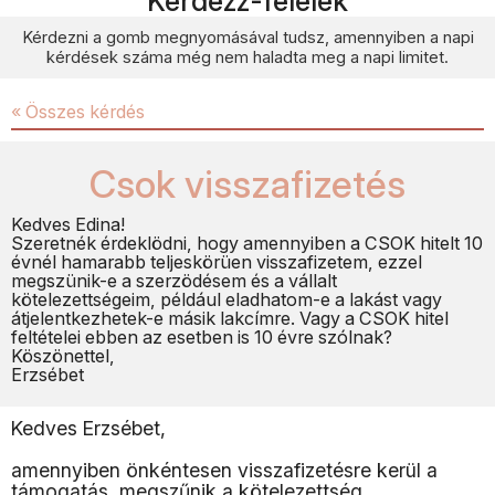
Kérdezz-felelek
Kérdezni a gomb megnyomásával tudsz, amennyiben a napi
kérdések száma még nem haladta meg a napi limitet.
« Összes kérdés
Csok visszafizetés
Kedves Edina!
Szeretnék érdeklödni, hogy amennyiben a CSOK hitelt 10
évnél hamarabb teljeskörüen visszafizetem, ezzel
megszünik-e a szerzödésem és a vállalt
kötelezettségeim, például eladhatom-e a lakást vagy
átjelentkezhetek-e másik lakcímre. Vagy a CSOK hitel
feltételei ebben az esetben is 10 évre szólnak?
Köszönettel,
Erzsébet
Kedves Erzsébet,
amennyiben önkéntesen visszafizetésre kerül a
támogatás, megszűnik a kötelezettség.