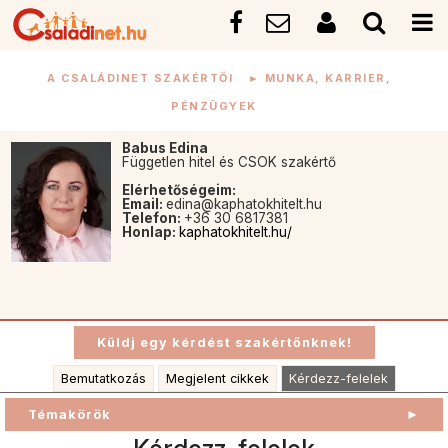
A CSALÁDINET SZAKÉRTŐI
►
MUNKA, KARRIER,
PÉNZÜGYEK
Babus Edina
Független hitel és CSOK szakértő
Elérhetőségeim:
Email:
edina@kaphatokhitelt.hu
Telefon:
+36 30 6817381
Honlap:
kaphatokhitelt.hu/
Bemutatkozás
Megjelent cikkek
Kérdezz-felelek
Témakörök
►