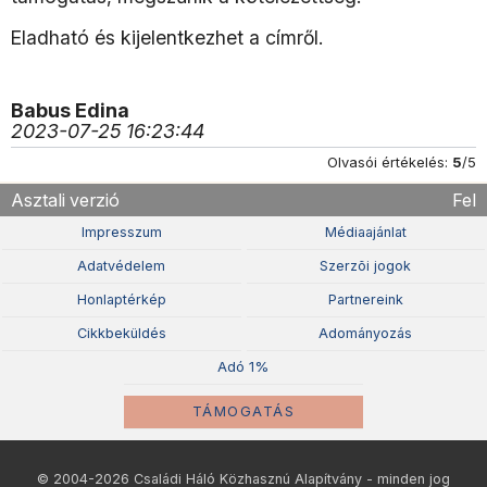
Eladható és kijelentkezhet a címről.
Babus Edina
2023-07-25 16:23:44
Olvasói értékelés:
5
/5
Asztali verzió
Fel
Impresszum
Médiaajánlat
Adatvédelem
Szerzõi jogok
Honlaptérkép
Partnereink
Cikkbeküldés
Adományozás
Adó 1%
TÁMOGATÁS
© 2004-2026 Családi Háló Közhasznú Alapítvány - minden jog