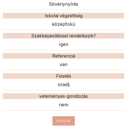
Sövénynyírás
Iskolai végzettség
középfokú
Szakképesítéssel rendelkezik?
Igen
Referencia
van
Fizetés
óradíj
veteményes-gondozás
nem
VISSZA