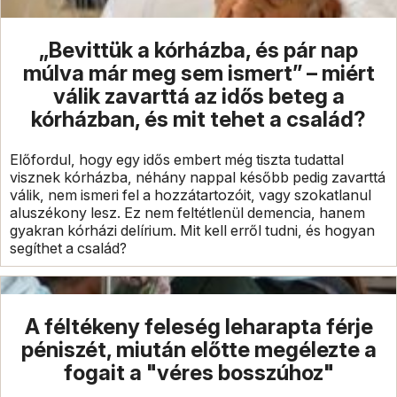
„Bevittük a kórházba, és pár nap
múlva már meg sem ismert” – miért
válik zavarttá az idős beteg a
kórházban, és mit tehet a család?
Előfordul, hogy egy idős embert még tiszta tudattal
visznek kórházba, néhány nappal később pedig zavarttá
válik, nem ismeri fel a hozzátartozóit, vagy szokatlanul
aluszékony lesz. Ez nem feltétlenül demencia, hanem
gyakran kórházi delírium. Mit kell erről tudni, és hogyan
segíthet a család?
A féltékeny feleség leharapta férje
péniszét, miután előtte megélezte a
fogait a "véres bosszúhoz"