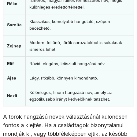
Ismerős, magyar fülnek természetes név, mégis
Réka
különleges eredettörténettel.
Klasszikus, komolyabb hangulatú, szépen
Sarolta
becézhető.
Modern, feltűnő, török sorozatokból is sokaknak
Zejnep
ismerős lehet.
Elif
Rövid, elegáns, letisztult hangzású név.
Ajsa
Lágy, ritkább, könnyen kimondható.
Különleges, finom hangzású név, amely az
Nazli
egzotikusabb irányt kedvelőknek tetszhet.
A török hangzású nevek választásánál különösen
fontos a kiejtés. Ha a családtagok bizonytalanul
mondják ki, vagy többféleképpen ejtik, az később