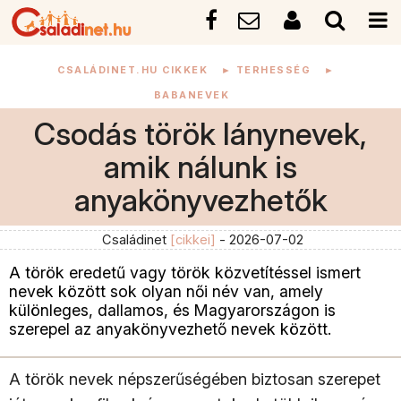
CSALÁDINET.HU CIKKEK
►
TERHESSÉG
►
BABANEVEK
Csodás török lánynevek,
amik nálunk is
anyakönyvezhetők
Családinet
[cikkei]
- 2026-07-02
A török eredetű vagy török közvetítéssel ismert
nevek között sok olyan női név van, amely
különleges, dallamos, és Magyarországon is
szerepel az anyakönyvezhető nevek között.
A török nevek népszerűségében biztosan szerepet