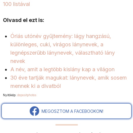
100 listával
Olvasd el ezt is:
Óriás utónév gyűjtemény: lágy hangzású,
különleges, cuki, virágos lánynevek, a
legnépszerűbb lánynevek, választható lány
nevek
A név, amit a legtöbb kislány kap a világon
30 éve tartják magukat: lánynevek, amik sosem
mennek ki a divatból
Nyitókép:
depositphotos
MEGOSZTOM A FACEBOOKON!