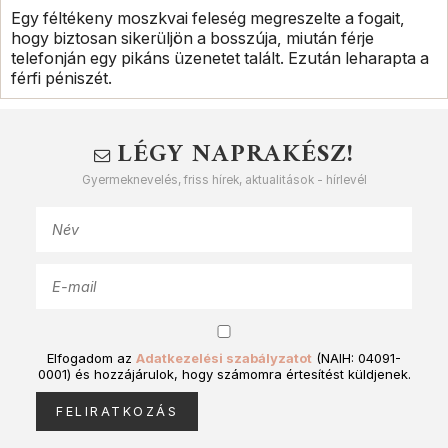
Egy féltékeny moszkvai feleség megreszelte a fogait,
hogy biztosan sikerüljön a bosszúja, miután férje
telefonján egy pikáns üzenetet talált. Ezután leharapta a
férfi péniszét.
LÉGY NAPRAKÉSZ!
Gyermeknevelés, friss hírek, aktualitások - hírlevél
Elfogadom az
Adatkezelési szabályzatot
(NAIH: 04091-
0001) és hozzájárulok, hogy számomra értesítést küldjenek.