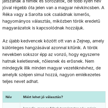
játszanak a filmek és sorozatok, de több ilyen név
jóval régebb óta jelen van a magyar névkincsben. A
Réka vagy a Sarolta sok családnak ismerős,
hagyományos választás, miközben török eredetű
magyarázatok is kapcsolódnak hozzájuk.
Az újabb kedvencek között ott van a Zejnep, amely
különleges hangzásával azonnal kitűnik. A török
nevekben sokszor épp az vonzó, hogy egyszerre
hatnak keletiesnek, nőiesnek és erősnek. Nem
mindegyik illik minden magyar vezetéknévhez, de
amelyik szépen simul hozzá, nagyon emlékezetes
teljes nevet adhat.
Név
Miért lehet jó választás?