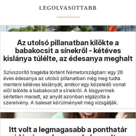
LEGOLVASOTTABB
Az utolsó pillanatban kilökte a
babakocsit a sínekről - kétéves
kislánya túlélte, az édesanya meghalt
Szívszorító tragédia történt Németországban: egy 26
éves édesanya az utolsó pillanatban még meg tudta
menteni kétéves kislányát, amikor egy közeledő vonat
elől lelökte a babakocsit a sínekről. A kisgyermek
sértetlen maradt, az anyát azonban elgázolta a
szerelvény. A baleset körülményeit még vizsgálják.
Itt volt a legmagasabb a ponthatár