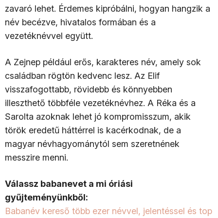
zavaró lehet. Érdemes kipróbálni, hogyan hangzik a
név becézve, hivatalos formában és a
vezetéknévvel együtt.
A Zejnep például erős, karakteres név, amely sok
családban rögtön kedvenc lesz. Az Elif
visszafogottabb, rövidebb és könnyebben
illeszthető többféle vezetéknévhez. A Réka és a
Sarolta azoknak lehet jó kompromisszum, akik
török eredetű háttérrel is kacérkodnak, de a
magyar névhagyománytól sem szeretnének
messzire menni.
Válassz babanevet a mi óriási
gyűjteményünkből:
Babanév kereső több ezer névvel, jelentéssel és top