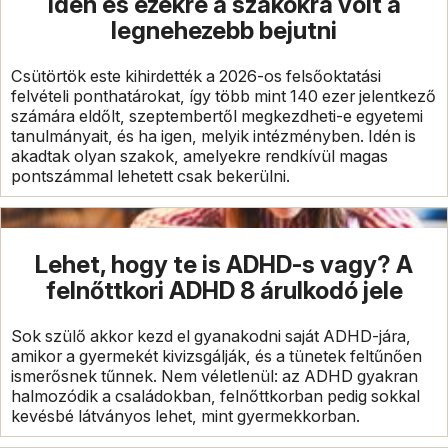
idén és ezekre a szakokra volt a
legnehezebb bejutni
Csütörtök este kihirdették a 2026-os felsőoktatási
felvételi ponthatárokat, így több mint 140 ezer jelentkező
számára eldőlt, szeptembertől megkezdheti-e egyetemi
tanulmányait, és ha igen, melyik intézményben. Idén is
akadtak olyan szakok, amelyekre rendkívül magas
pontszámmal lehetett csak bekerülni.
Lehet, hogy te is ADHD-s vagy? A
felnőttkori ADHD 8 árulkodó jele
Sok szülő akkor kezd el gyanakodni saját ADHD-jára,
amikor a gyermekét kivizsgálják, és a tünetek feltűnően
ismerősnek tűnnek. Nem véletlenül: az ADHD gyakran
halmozódik a családokban, felnőttkorban pedig sokkal
kevésbé látványos lehet, mint gyermekkorban.