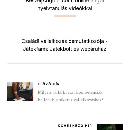
BeszéljAngolul.com: online angol
nyelvtanulás videókkal
Családi vállalkozás bemutatkozója -
Játékfarm: Játékbolt és webáruház
ELŐZŐ HÍR
Milyen vállalkozási kompetenciák
kellenek a sikeres vállalkozáshoz?
KÖVETKEZŐ HÍR