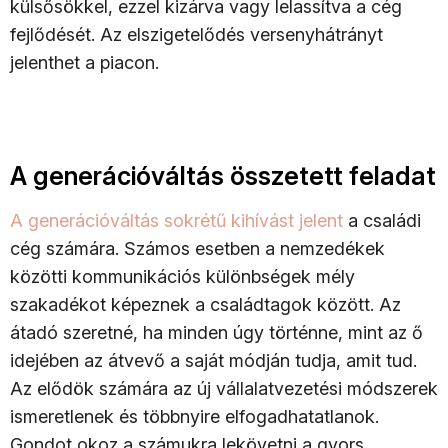
külsősökkel, ezzel kizárva vagy lelassítva a cég
fejlődését. Az elszigetelődés versenyhátrányt
jelenthet a piacon.
A generációváltás összetett feladat
A generációváltás sokrétű kihívást jelent
a családi
cég számára. Számos esetben a nemzedékek
közötti kommunikációs különbségek mély
szakadékot képeznek a családtagok között. Az
átadó szeretné, ha minden úgy történne, mint az ő
idejében az átvevő a saját módján tudja, amit tud.
Az elődök számára az új vállalatvezetési módszerek
ismeretlenek és többnyire elfogadhatatlanok.
Gondot okoz a számukra lekövetni a gyors