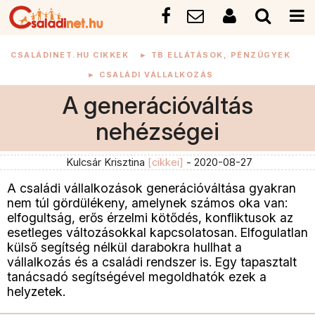
CSALÁDINET.HU CIKKEK
►
TB ELLÁTÁSOK, PÉNZÜGYEK
►
CSALÁDI VÁLLALKOZÁS
A generációváltás
nehézségei
Kulcsár Krisztina
[cikkei]
- 2020-08-27
A családi vállalkozások generációváltása gyakran
nem túl gördülékeny, amelynek számos oka van:
elfogultság, erős érzelmi kötődés, konfliktusok az
esetleges változásokkal kapcsolatosan. Elfogulatlan
külső segítség nélkül darabokra hullhat a
vállalkozás és a családi rendszer is. Egy tapasztalt
tanácsadó segítségével megoldhatók ezek a
helyzetek.