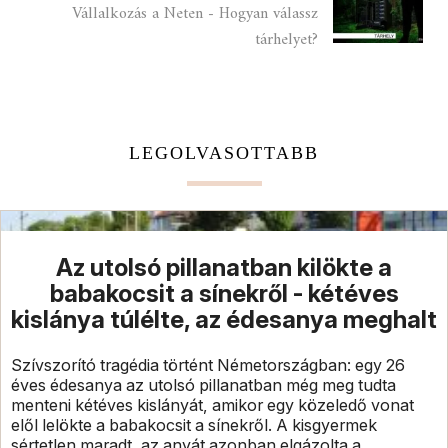
Vállalkozás a Neten - Hogyan válassz
tárhelyet?
LEGOLVASOTTABB
Az utolsó pillanatban kilökte a
babakocsit a sínekről - kétéves
kislánya túlélte, az édesanya meghalt
Szívszorító tragédia történt Németországban: egy 26
éves édesanya az utolsó pillanatban még meg tudta
menteni kétéves kislányát, amikor egy közeledő vonat
elől lelökte a babakocsit a sínekről. A kisgyermek
sértetlen maradt, az anyát azonban elgázolta a