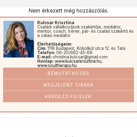
Nem érkezett még hozzászólás.
Kulcsár Krisztina
Családi vállalkozások szakértője, mediátor,
mentor, coach, tréner, pár- és család szakértő és
a válási mediátor
Elérhetőségeim:
Cím:
1118 Budapest, Köbölkút utca 12. és Tata
Telefon:
06-20/662-45-69
E-mail:
christina.kulcsar@gmail.com
Honlap:
www.kulcsarkrisztina.hu
,
www.soultherapy.hu
BEMUTATKOZÁS
MEGJELENT CIKKEK
KÉRDEZZ-FELELEK