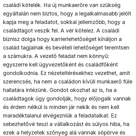
családi kötelék. Ha új munkaerőre van szükség
egyáltalán nem biztos, hogy a legalkalmasabb jelölt
kapja meg a feladatot, sokkal jellemzőbb, hogy a
családtagot veszik fel. A vér kötelez. A családi
biznisz dolga hogy karrierlehetőséget kínáljon a
család tagjainak és bevételi lehetőséget teremtsen
a számukra. A vezető feladat nem könnyű:
egyszerre kell ügyvezetőként és családfőként
gondolkodnia. Ez nézeteltérésekhez vezethet, amit
szerencsés, ha nem a családon kívüli munkaerő füle
hallatára intézünk. Gondot okozhat az is, ha a
családtagok úgy gondolják, hogy előjogaik vannak
és érdem nélkül is minden jár nekik és nem kell
maradéktalanul elvégezniük a feladataikat. Ez
sebezhetővé teszi a vállalkozást és súlyos hiba, ha
ezek a helyzetek szőnyeg alá vannak söpörve és