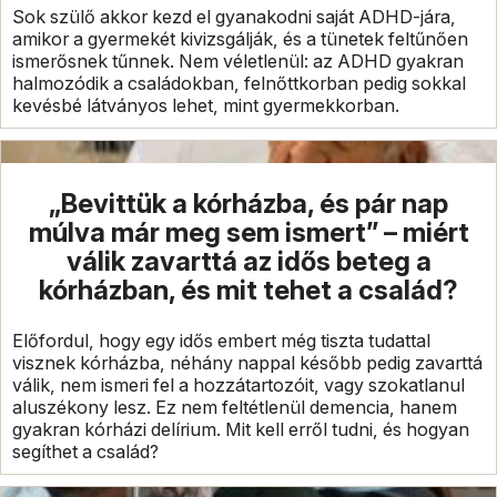
Sok szülő akkor kezd el gyanakodni saját ADHD-jára,
amikor a gyermekét kivizsgálják, és a tünetek feltűnően
ismerősnek tűnnek. Nem véletlenül: az ADHD gyakran
halmozódik a családokban, felnőttkorban pedig sokkal
kevésbé látványos lehet, mint gyermekkorban.
„Bevittük a kórházba, és pár nap
múlva már meg sem ismert” – miért
válik zavarttá az idős beteg a
kórházban, és mit tehet a család?
Előfordul, hogy egy idős embert még tiszta tudattal
visznek kórházba, néhány nappal később pedig zavarttá
válik, nem ismeri fel a hozzátartozóit, vagy szokatlanul
aluszékony lesz. Ez nem feltétlenül demencia, hanem
gyakran kórházi delírium. Mit kell erről tudni, és hogyan
segíthet a család?