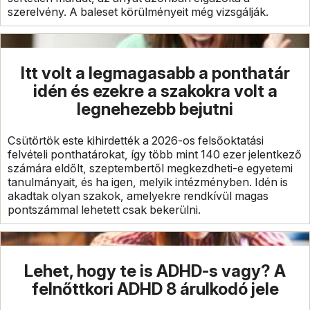
szerelvény. A baleset körülményeit még vizsgálják.
Itt volt a legmagasabb a ponthatár
idén és ezekre a szakokra volt a
legnehezebb bejutni
Csütörtök este kihirdették a 2026-os felsőoktatási
felvételi ponthatárokat, így több mint 140 ezer jelentkező
számára eldőlt, szeptembertől megkezdheti-e egyetemi
tanulmányait, és ha igen, melyik intézményben. Idén is
akadtak olyan szakok, amelyekre rendkívül magas
pontszámmal lehetett csak bekerülni.
Lehet, hogy te is ADHD-s vagy? A
felnőttkori ADHD 8 árulkodó jele