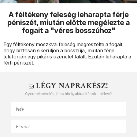
A féltékeny feleség leharapta férje
péniszét, miután előtte megélezte a
fogait a "véres bosszúhoz"
Egy féltékeny moszkvai feleség megreszelte a fogait,
hogy biztosan sikerüljön a bosszúja, miután férje
telefonján egy pikáns üzenetet talált. Ezután leharapta a
férfi péniszét.
LÉGY NAPRAKÉSZ!
Gyermeknevelés, friss hírek, aktualitások - hírlevél