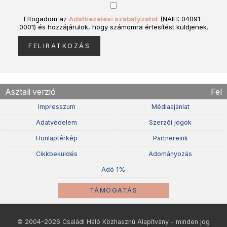
Elfogadom az
Adatkezelési szabályzatot
(NAIH: 04091-
0001) és hozzájárulok, hogy számomra értesítést küldjenek.
Asztali verzió
Fel
Impresszum
Médiaajánlat
Adatvédelem
Szerzõi jogok
Honlaptérkép
Partnereink
Cikkbeküldés
Adományozás
Adó 1%
TÁMOGATÁS
© 2004-2026 Családi Háló Közhasznú Alapítvány - minden jog