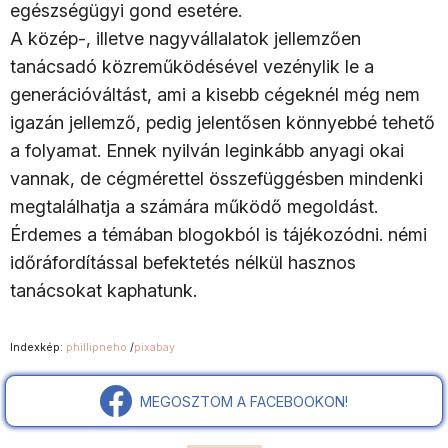
egészségügyi gond esetére.
A közép-, illetve nagyvállalatok jellemzően
tanácsadó közreműködésével vezénylik le a
generációváltást, ami a kisebb cégeknél még nem
igazán jellemző, pedig jelentősen könnyebbé tehető
a folyamat. Ennek nyilván leginkább anyagi okai
vannak, de cégmérettel összefüggésben mindenki
megtalálhatja a számára működő megoldást.
Érdemes a témában blogokból is tájékozódni. némi
időráfordítással befektetés nélkül hasznos
tanácsokat kaphatunk.
Indexkép:
phillipneho
/
pixabay
MEGOSZTOM A FACEBOOKON!