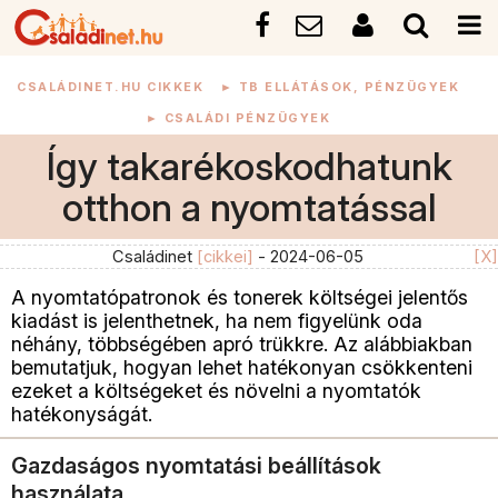
CSALÁDINET.HU CIKKEK
►
TB ELLÁTÁSOK, PÉNZÜGYEK
►
CSALÁDI PÉNZÜGYEK
Így takarékoskodhatunk
otthon a nyomtatással
Családinet
[cikkei]
- 2024-06-05
[X]
A nyomtatópatronok és tonerek költségei jelentős
kiadást is jelenthetnek, ha nem figyelünk oda
néhány, többségében apró trükkre. Az alábbiakban
bemutatjuk, hogyan lehet hatékonyan csökkenteni
ezeket a költségeket és növelni a nyomtatók
hatékonyságát.
Gazdaságos nyomtatási beállítások
használata