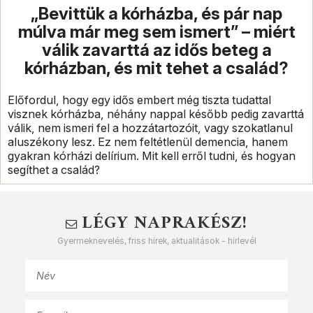
„Bevittük a kórházba, és pár nap
múlva már meg sem ismert” – miért
válik zavarttá az idős beteg a
kórházban, és mit tehet a család?
Előfordul, hogy egy idős embert még tiszta tudattal
visznek kórházba, néhány nappal később pedig zavarttá
válik, nem ismeri fel a hozzátartozóit, vagy szokatlanul
aluszékony lesz. Ez nem feltétlenül demencia, hanem
gyakran kórházi delírium. Mit kell erről tudni, és hogyan
segíthet a család?
LÉGY NAPRAKÉSZ!
Gyermeknevelés, friss hírek, aktualitások - hírlevél