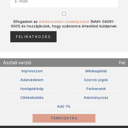
Elfogadom az
Adatkezelési szabályzatot
(NAIH: 04091-
0001) és hozzájárulok, hogy számomra értesítést küldjenek.
Asztali verzió
Fel
Impresszum
Médiaajánlat
Adatvédelem
Szerzõi jogok
Honlaptérkép
Partnereink
Cikkbeküldés
Adományozás
Adó 1%
TÁMOGATÁS