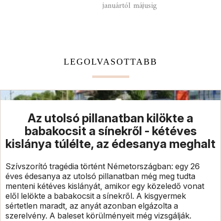
januártól májusig
LEGOLVASOTTABB
Az utolsó pillanatban kilökte a
babakocsit a sínekről - kétéves
kislánya túlélte, az édesanya meghalt
Szívszorító tragédia történt Németországban: egy 26
éves édesanya az utolsó pillanatban még meg tudta
menteni kétéves kislányát, amikor egy közeledő vonat
elől lelökte a babakocsit a sínekről. A kisgyermek
sértetlen maradt, az anyát azonban elgázolta a
szerelvény. A baleset körülményeit még vizsgálják.