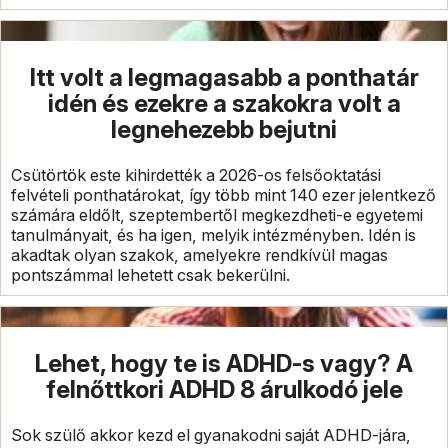
Itt volt a legmagasabb a ponthatár
idén és ezekre a szakokra volt a
legnehezebb bejutni
Csütörtök este kihirdették a 2026-os felsőoktatási
felvételi ponthatárokat, így több mint 140 ezer jelentkező
számára eldőlt, szeptembertől megkezdheti-e egyetemi
tanulmányait, és ha igen, melyik intézményben. Idén is
akadtak olyan szakok, amelyekre rendkívül magas
pontszámmal lehetett csak bekerülni.
Lehet, hogy te is ADHD-s vagy? A
felnőttkori ADHD 8 árulkodó jele
Sok szülő akkor kezd el gyanakodni saját ADHD-jára,