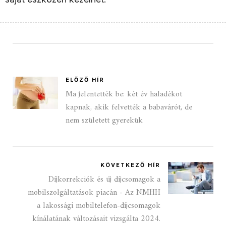
ELŐZŐ HÍR
Ma jelentették be: két év haladékot
kapnak, akik felvették a babavárót, de
nem született gyerekük
KÖVETKEZŐ HÍR
Díjkorrekciók és új díjcsomagok a
mobilszolgáltatások piacán - Az NMHH
a lakossági mobiltelefon-díjcsomagok
kínálatának változásait vizsgálta 2024.