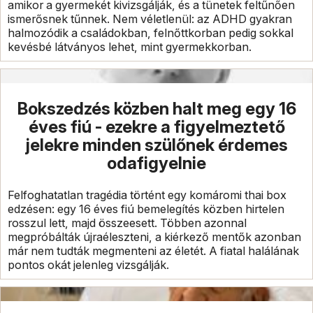
amikor a gyermekét kivizsgálják, és a tünetek feltűnően
ismerősnek tűnnek. Nem véletlenül: az ADHD gyakran
halmozódik a családokban, felnőttkorban pedig sokkal
kevésbé látványos lehet, mint gyermekkorban.
Bokszedzés közben halt meg egy 16
éves fiú - ezekre a figyelmeztető
jelekre minden szülőnek érdemes
odafigyelnie
Felfoghatatlan tragédia történt egy komáromi thai box
edzésen: egy 16 éves fiú bemelegítés közben hirtelen
rosszul lett, majd összeesett. Többen azonnal
megpróbálták újraéleszteni, a kiérkező mentők azonban
már nem tudták megmenteni az életét. A fiatal halálának
pontos okát jelenleg vizsgálják.