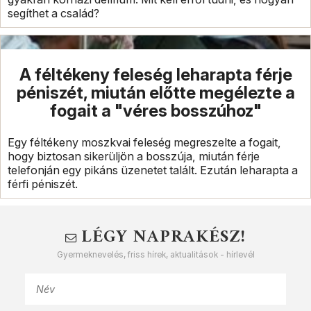
segíthet a család?
A féltékeny feleség leharapta férje
péniszét, miután előtte megélezte a
fogait a "véres bosszúhoz"
Egy féltékeny moszkvai feleség megreszelte a fogait,
hogy biztosan sikerüljön a bosszúja, miután férje
telefonján egy pikáns üzenetet talált. Ezután leharapta a
férfi péniszét.
LÉGY NAPRAKÉSZ!
Gyermeknevelés, friss hírek, aktualitások - hírlevél