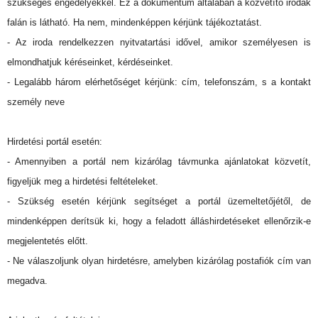
szükséges engedélyekkel. Ez a dokumentum általában a közvetítő irodák
falán is látható. Ha nem, mindenképpen kérjünk tájékoztatást.
- Az iroda rendelkezzen nyitvatartási idővel, amikor személyesen is
elmondhatjuk kéréseinket, kérdéseinket.
- Legalább három elérhetőséget kérjünk: cím, telefonszám, s a kontakt
személy neve
Hirdetési portál esetén:
- Amennyiben a portál nem kizárólag távmunka ajánlatokat közvetít,
figyeljük meg a hirdetési feltételeket.
- Szükség esetén kérjünk segítséget a portál üzemeltetőjétől, de
mindenképpen derítsük ki, hogy a feladott álláshirdetéseket ellenőrzik-e
megjelentetés előtt.
- Ne válaszoljunk olyan hirdetésre, amelyben kizárólag postafiók cím van
megadva.