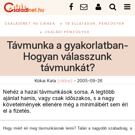
CSALÁDINET.HU CIKKEK
►
TB ELLÁTÁSOK, PÉNZÜGYEK
►
CSALÁDI PÉNZÜGYEK
Távmunka a gyakorlatban-
Hogyan válasszunk
távmunkát?
Kókai Kata
[cikkei]
- 2005-09-26
Nehéz a hazai távmunkások sorsa. A legtöbb
ajánlat hamis, vagy csak időszakos, s a nagy
követelmények ellenére még a minimálbért sem éri
el a fizetés.
Hogy miért éri meg távmunkásnak lenni? Talán a nagyobb szabadság, a