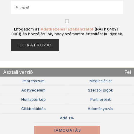
Elfogadom az
Adatkezelési szabályzatot
(NAIH: 04091-
0001) és hozzájárulok, hogy számomra értesítést küldjenek.
Asztali verzió
Fel
Impresszum
Médiaajánlat
Adatvédelem
Szerzõi jogok
Honlaptérkép
Partnereink
Cikkbeküldés
Adományozás
Adó 1%
TÁMOGATÁS