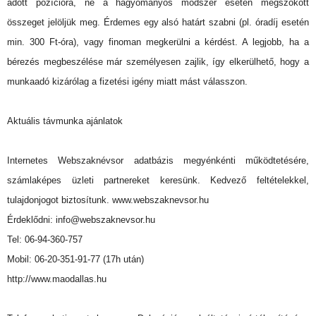
adott pozícióra, ne a hagyományos módszer esetén megszokott
összeget jelöljük meg. Érdemes egy alsó határt szabni (pl. óradíj esetén
min. 300 Ft-óra), vagy finoman megkerülni a kérdést. A legjobb, ha a
bérezés megbeszélése már személyesen zajlik, így elkerülhető, hogy a
munkaadó kizárólag a fizetési igény miatt mást válasszon.
Aktuális távmunka ajánlatok
Internetes Webszaknévsor adatbázis megyénkénti működtetésére,
számlaképes üzleti partnereket keresünk. Kedvező feltételekkel,
tulajdonjogot biztosítunk. www.webszaknevsor.hu
Érdeklődni: info@webszaknevsor.hu
Tel: 06-94-360-757
Mobil: 06-20-351-91-77 (17h után)
http://www.maodallas.hu