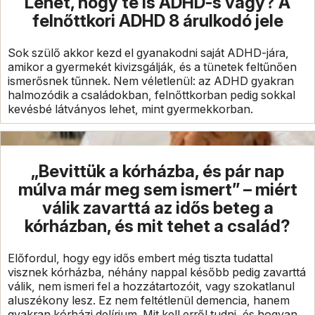
Lehet, hogy te is ADHD-s vagy? A
felnőttkori ADHD 8 árulkodó jele
Sok szülő akkor kezd el gyanakodni saját ADHD-jára,
amikor a gyermekét kivizsgálják, és a tünetek feltűnően
ismerősnek tűnnek. Nem véletlenül: az ADHD gyakran
halmozódik a családokban, felnőttkorban pedig sokkal
kevésbé látványos lehet, mint gyermekkorban.
„Bevittük a kórházba, és pár nap
múlva már meg sem ismert” – miért
válik zavarttá az idős beteg a
kórházban, és mit tehet a család?
Előfordul, hogy egy idős embert még tiszta tudattal
visznek kórházba, néhány nappal később pedig zavarttá
válik, nem ismeri fel a hozzátartozóit, vagy szokatlanul
aluszékony lesz. Ez nem feltétlenül demencia, hanem
gyakran kórházi delírium. Mit kell erről tudni, és hogyan