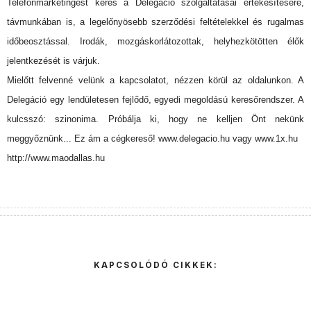
Telefonmarketingest keres a Delegáció szolgáltatásai értékesítésére,
távmunkában is, a legelőnyösebb szerződési feltételekkel és rugalmas
időbeosztással. Irodák, mozgáskorlátozottak, helyhezkötötten élők
jelentkezését is várjuk.
Mielőtt felvenné velünk a kapcsolatot, nézzen körül az oldalunkon. A
Delegáció egy lendületesen fejlődő, egyedi megoldású keresőrendszer. A
kulcsszó: szinonima. Próbálja ki, hogy ne kelljen Önt nekünk
meggyőznünk... Ez ám a cégkereső! www.delegacio.hu vagy www.1x.hu
http://www.maodallas.hu
KAPCSOLÓDÓ CIKKEK: