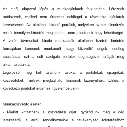
Az első, alapvető lépés a munkaajánlatok felkutatása. Léteznek
módszerek, mellyel nem érdemes nekifogni a távmunka ajánlatok
keresésének. Az általános hirdető portálok, melyeken szinte ellenőrzés
nélkül bármilyen hirdetés megjelenhet, nem jelentenek nagy lehetőséget.
A valós távmunkát kínáló munkaadók általában fizetett hirdetés
formájában keresnek munkaerőt, vagy közvetítő cégek, esetleg
speciálisan ezt a célt szolgáló portálok segítségével találják meg
alkalmazottaikat.
Legelőször meg kell találnunk azokat a portálokat, újságokat,
közvetítőket, melyek megbízható forrásnak bizonyulnak. Ehhez a
következő pontokat érdemes figyelembe venni.
Munkaközvetítő esetén:
- Mielőtt kifizetnénk a közvetítési díjat, győződjünk meg a cég
létezéséről, s arról, rendelkeznek-e a tevékenység folytatásához