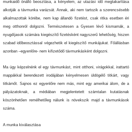
munkaidő önálló beosztása, a kényelem, az utazási idő megtakarítása
alkotják a távmunka varázsát. Annak, aki nem tartozik a szerencsésebb
alkalmazottak körébe, nem kap állandó fizetést, csak ritka esetben éri
meg otthonról dolgozni. Természetesen a Gyesen lévő kismamák, a
nyugdíjasok számára kiegészítő fizetésként nagyszerű lehetőség, hiszen
szabad időbeosztással végezhetik el kiegészítő munkájukat. Főállásban
azonban –egyenlőre- nem kifizetődő távmunkásként dolgozni.
Ma úgy képzelnénk el egy távmunkást, mint otthoni, virágokkal, irattartó
mappákkal berendezett irodájában kényelmesen üldögélő titkárt, vagy
titkárnőt. Sajnos ez egyenlőre nem más, mint egy amerikai álom, de a
pályázatoknak, a médiában megjelentetett számtalan kutatásnak
köszönhetően remélhetőleg nálunk is növekszik majd a távmunkások
száma.
A munka kiválasztása