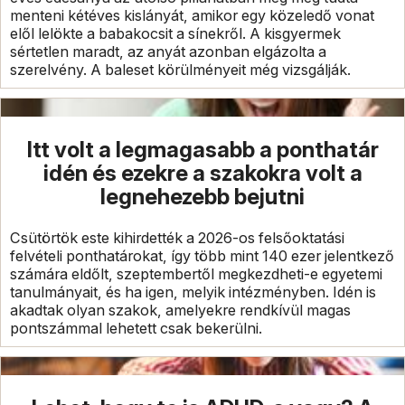
menteni kétéves kislányát, amikor egy közeledő vonat
elől lelökte a babakocsit a sínekről. A kisgyermek
sértetlen maradt, az anyát azonban elgázolta a
szerelvény. A baleset körülményeit még vizsgálják.
Itt volt a legmagasabb a ponthatár
idén és ezekre a szakokra volt a
legnehezebb bejutni
Csütörtök este kihirdették a 2026-os felsőoktatási
felvételi ponthatárokat, így több mint 140 ezer jelentkező
számára eldőlt, szeptembertől megkezdheti-e egyetemi
tanulmányait, és ha igen, melyik intézményben. Idén is
akadtak olyan szakok, amelyekre rendkívül magas
pontszámmal lehetett csak bekerülni.