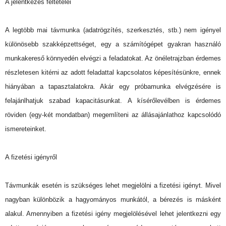
A jelentkezés feltételei
A legtöbb mai távmunka (adatrögzítés, szerkesztés, stb.) nem igényel
különösebb szakképzettséget, egy a számítógépet gyakran használó
munkakereső könnyedén elvégzi a feladatokat. Az önéletrajzban érdemes
részletesen kitérni az adott feladattal kapcsolatos képesítésünkre, ennek
hiányában a tapasztalatokra. Akár egy próbamunka elvégzésére is
felajánlhatjuk szabad kapacitásunkat. A kísérőlevélben is érdemes
röviden (egy-két mondatban) megemlíteni az állásajánlathoz kapcsolódó
ismereteinket.
A fizetési igényről
Távmunkák esetén is szükséges lehet megjelölni a fizetési igényt. Mivel
nagyban különbözik a hagyományos munkától, a bérezés is másként
alakul. Amennyiben a fizetési igény megjelölésével lehet jelentkezni egy