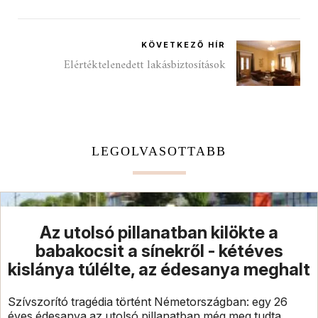
KÖVETKEZŐ HÍR
Elértéktelenedett lakásbiztosítások
LEGOLVASOTTABB
Az utolsó pillanatban kilökte a
babakocsit a sínekről - kétéves
kislánya túlélte, az édesanya meghalt
Szívszorító tragédia történt Németországban: egy 26
éves édesanya az utolsó pillanatban még meg tudta