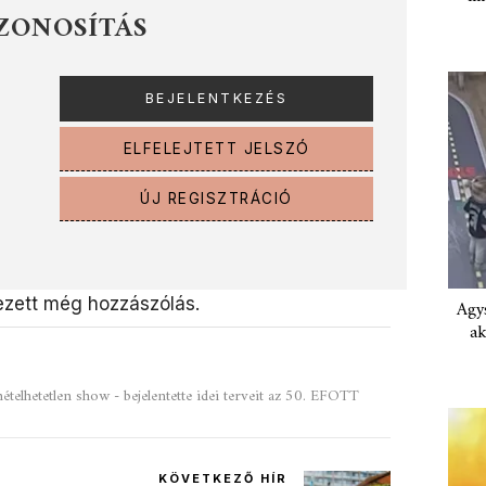
ZONOSÍTÁS
ELFELEJTETT JELSZÓ
ÚJ REGISZTRÁCIÓ
zett még hozzászólás.
Agys
ak
telhetetlen show - bejelentette idei terveit az 50. EFOTT
KÖVETKEZŐ HÍR