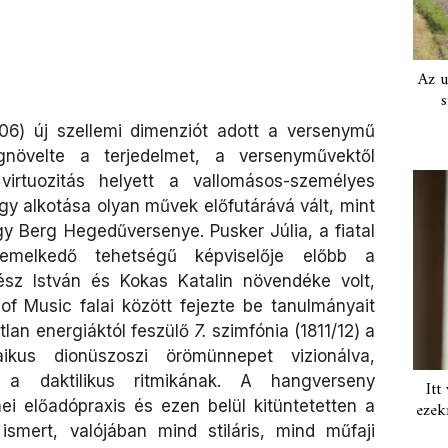
Az u
s
06) új szellemi dimenziót adott a versenymű
növelte a terjedelmet, a versenyművektől
virtuozitás helyett a vallomásos-személyes
gy alkotása olyan művek előfutárává vált, mint
gy Berg Hegedűversenye. Pusker Júlia, a fiatal
melkedő tehetségű képviselője előbb a
sz István és Kokas Katalin növendéke volt,
f Music falai között fejezte be tanulmányait
tlan energiáktól feszülő
7.
szimfónia (1811/12) a
ikus dionüszoszi örömünnepet vizionálva,
a a daktilikus ritmikának. A hangverseny
Itt
nei előadópraxis és ezen belül kitüntetetten a
ezek
ismert, valójában mind stiláris, mind műfaji