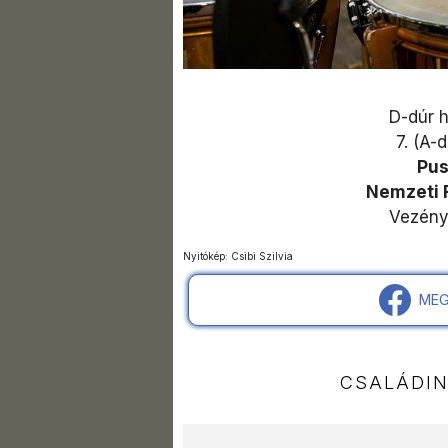
D-dúr h
7. (A-
Pus
Nemzeti 
Vezény
Nyitókép: Csibi Szilvia
MEG
CSALÁDI