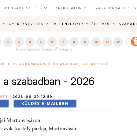
MUNKAKÖZVETÍTŐ
KALKULÁTOR
BABA-MAMA HÍRLEV
A
GYEREKNEVELÉS
TB, PÉNZÜGYEK
ÉLETMÓD
SZABAD
2
3
4
5
6
7
8
9
10
11
12
DŐ
PROGRAMAJÁNLÓ (CSALÁDDAL, GYEREKKEL)
 a szabadban - 2026
NET
|
2026-06-30 12:59
!
KÜLDÉS E-MAILBEN
jei Martonvásáron
nszvik-kastély parkja, Martonvásár