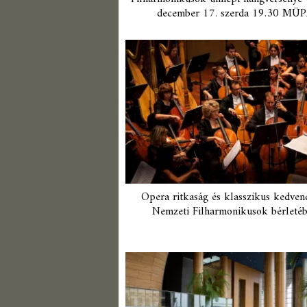
december 17. szerda 19.30 MÜ
Opera ritkaság és klasszikus kedven
Nemzeti Filharmonikusok bérleté