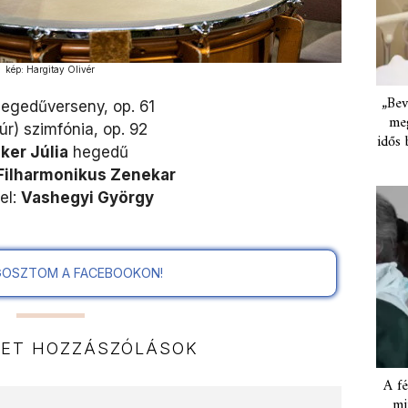
kép: Hargitay Olivér
„Bev
egedűverseny, op. 61
meg
dúr) szimfónia, op. 92
idős 
ker Júlia
hegedű
Filharmonikus Zenekar
el:
Vashegyi György
OSZTOM A FACEBOOKON!
NET HOZZÁSZÓLÁSOK
A fé
mi