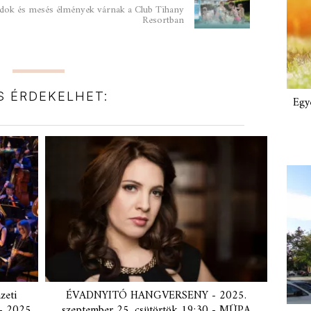
ndok és mesés élmények várnak a Club Tihany
Resortban
IS ÉRDEKELHET:
Egy
eti
ÉVADNYITÓ HANGVERSENY - 2025.
- 2025.
szeptember 25. csütörtök 19:30 - MÜPA