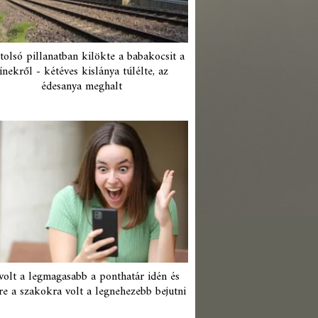
tolsó pillanatban kilökte a babakocsit a
ínekről - kétéves kislánya túlélte, az
édesanya meghalt
 volt a legmagasabb a ponthatár idén és
re a szakokra volt a legnehezebb bejutni