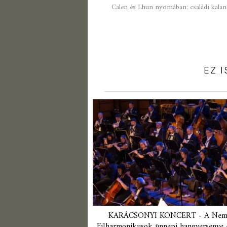
Calen és Lhun nyomában: családi kala
EZ 
KARÁCSONYI KONCERT - A Nemz
Filharmonikusok ünnepi hangversenye 