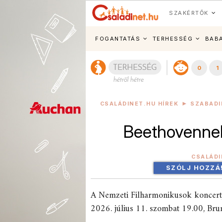
SZAKÉRTŐK
FOGANTATÁS
TERHESSÉG
BAB
0
1
CSALÁDINET.HU HÍREK
SZABADI
Beethovennel
CSALÁDI
SZÓLJ HOZZÁ
A Nemzeti Filharmonikusok koncert
2026. július 11. szombat 19.00, Bru