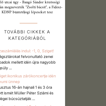
lő utcai ügy - Bangó Sándor közösségi
án megnevezték "Zsolti bácsit", a Fidesz-
KDNP büntetőjogi lépeseket tesz
TOVÁBBI CIKKEK A
KATEGÓRIÁBÓL
zaszámlálás indul: -1, 0, Sziget!
lágsztárokat felvonultató zenei
padok mellett idén újra nagyobb
súly ...
iget ikonikus zárókoncertje idén
leumi ünnep
sztus 16-án hajnali 1 és 3 óra
tt ismét Müller Péter Sziámi és
égei búcsúztatják ...