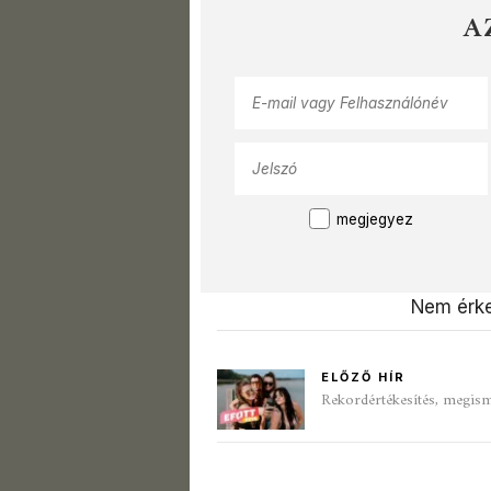
A
megjegyez
Nem érke
ELŐZŐ HÍR
Rekordértékesítés, megismé