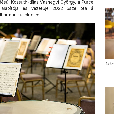
désű, Kossuth-díjas Vashegyi György, a Purcell
alapítója és vezetője 2022 ősze óta áll
lharmonikusok élén.
Lehe