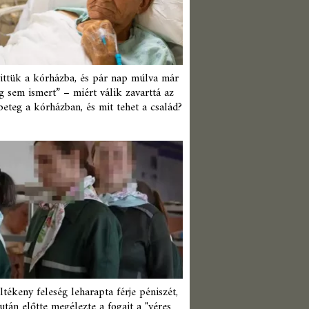
ittük a kórházba, és pár nap múlva már
 sem ismert” – miért válik zavarttá az
beteg a kórházban, és mit tehet a család?
ltékeny feleség leharapta férje péniszét,
után előtte megélezte a fogait a "véres