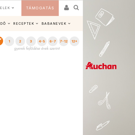
ELEK
TÁMOGATÁS
IDŐ
RECEPTEK
BABANEVEK
1
2
3
4-5
6-7
7-12
12+