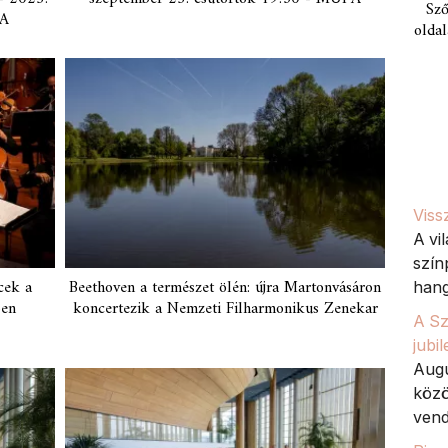
Sző
PA
oldal
Viss
A vi
szín
cek a
Beethoven a természet ölén: újra Martonvásáron
hang
ben
koncertezik a Nemzeti Filharmonikus Zenekar
A Sz
jubi
Augu
közö
vend