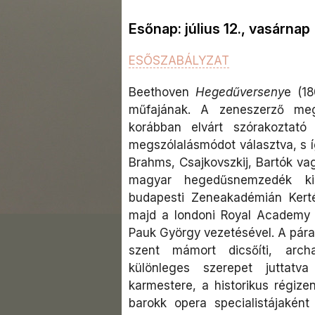
Esőnap: július 12., vasárnap
ESŐSZABÁLYZAT
Beethoven
Hegedűverseny
e (18
műfajának. A zeneszerző meg
korábban elvárt szórakoztató 
megszólalásmódot választva, s í
Brahms, Csajkovszkij, Bartók va
magyar hegedűsnemzedék kie
budapesti Zeneakadémián Kerté
majd a londoni Royal Academy o
Pauk György vezetésével. A pára
szent mámort dicsőíti, archa
különleges szerepet juttatv
karmestere, a historikus régize
barokk opera specialistájaként 