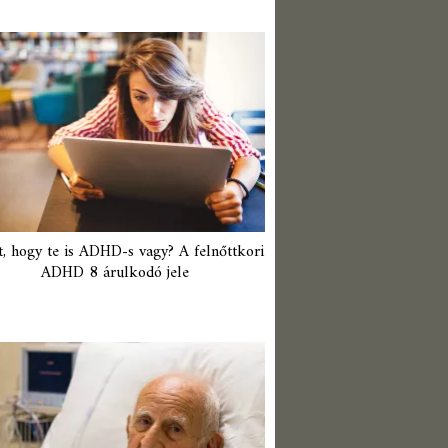
t, hogy te is ADHD-s vagy? A felnőttkori
ADHD 8 árulkodó jele