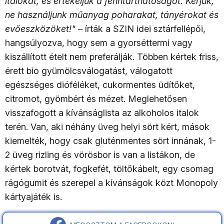
italokat, és értékeljük a fenntarthatóságot. Kérjük,
ne használjunk műanyag poharakat, tányérokat és
evőeszközöket!"
– írták a SZIN idei sztárfellépői,
hangsúlyozva, hogy sem a gyorséttermi vagy
kiszállított ételt nem preferálják. Többen kértek friss,
érett bio gyümölcsválogatást, válogatott
egészséges dióféléket, cukormentes üdítőket,
citromot, gyömbért és mézet. Meglehetősen
visszafogott a kívánságlista az alkoholos italok
terén. Van, aki néhány üveg helyi sört kért, mások
kiemelték, hogy csak gluténmentes sört innának, 1-
2 üveg rizling és vörösbor is van a listákon, de
kértek borotvát, fogkefét, töltőkábelt, egy csomag
rágógumit és szerepel a kívánságok közt Monopoly
kártyajáték is.