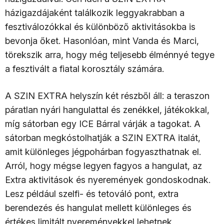
házigazdájaként találkozik leggyakrabban a
fesztiválozókkal és különböző aktivitásokba is
bevonja őket. Hasonlóan, mint Vanda és Marci,
törekszik arra, hogy még teljesebb élménnyé tegye
a fesztivált a fiatal korosztály számára.
A SZIN EXTRA helyszín két részből áll: a teraszon
páratlan nyári hangulattal és zenékkel, játékokkal,
míg sátorban egy ICE Bárral várják a tagokat. A
sátorban megkóstolhatják a SZIN EXTRA italát,
amit különleges jégpohárban fogyaszthatnak el.
Arról, hogy mégse legyen fagyos a hangulat, az
Extra aktivitások és nyeremények gondoskodnak.
Lesz például szelfi- és tetováló pont, extra
berendezés és hangulat mellett különleges és
értékes limitált nyereményekkel lehetnek