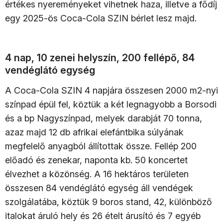
értékes nyereményeket vihetnek haza, illetve a fődíj
egy 2025-ös Coca-Cola SZIN bérlet lesz majd.
4 nap, 10 zenei helyszín, 200 fellépő, 84
vendéglátó egység
A Coca-Cola SZIN 4 napjára összesen 2000 m2-nyi
színpad épül fel, köztük a két legnagyobb a Borsodi
és a bp Nagyszínpad, melyek darabját 70 tonna,
azaz majd 12 db afrikai elefántbika súlyának
megfelelő anyagból állítottak össze. Fellép 200
előadó és zenekar, naponta kb. 50 koncertet
élvezhet a közönség. A 16 hektáros területen
összesen 84 vendéglátó egység áll vendégek
szolgálatába, köztük 9 boros stand, 42, különböző
italokat áruló hely és 26 ételt árusító és 7 egyéb