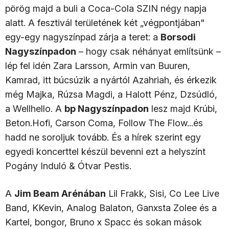
pörög majd a buli a Coca-Cola SZIN négy napja
alatt. A fesztivál területének két „végpontjában"
egy-egy nagyszínpad zárja a teret: a
Borsodi
Nagyszínpadon
– hogy csak néhányat említsünk –
lép fel idén Zara Larsson, Armin van Buuren,
Kamrad, itt búcsúzik a nyártól Azahriah, és érkezik
még Majka, Rúzsa Magdi, a Halott Pénz, Dzsúdló,
a Wellhello. A
bp Nagyszínpadon
lesz majd Krúbi,
Beton.Hofi, Carson Coma, Follow The Flow...és
hadd ne soroljuk tovább. És a hírek szerint egy
egyedi koncerttel készül bevenni ezt a helyszínt
Pogány Induló & Ótvar Pestis.
A
Jim Beam Arénában
Lil Frakk, Sisi, Co Lee Live
Band, KKevin, Analog Balaton, Ganxsta Zolee és a
Kartel, bongor, Bruno x Spacc és sokan mások