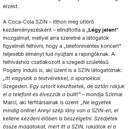
érzést.
A Coca-Cola SZIN – itthon még úttörő
kezdeményezésként – elindította a „
Légy jelen!
"
mozgalmat, mellyel arra szeretné a látogatók
figyelmét felhívni, hogy a „telefonmentes koncert"
teljesebb élményt tud nyújtani a rajongóknak. A
felhíváshoz csatlakozott a szegedi születésű
Pogány Induló is, aki üzent is a SZIN látogatóinak:
„Itt vagyunk a testvérekkel, a spanokkal
Szegeden. Egy sztorit készítsetek, de aztán rakjuk
el a telefont és élvezzük a bulit!"
– mondja Szirmai
Marci, aki férfitársainak is üzent:
„Ne legyetek
mindig online! Annyi szép lány van a SZIN-en, el
kellene kezdeni élőben is beszélgetni. Szedjétek
össze magatokat, mert itt a SZIN, rakjátok el a