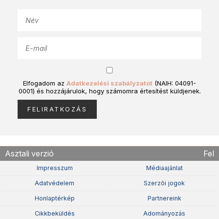
Elfogadom az
Adatkezelési szabályzatot
(NAIH: 04091-
0001) és hozzájárulok, hogy számomra értesítést küldjenek.
Asztali verzió
Fel
Impresszum
Médiaajánlat
Adatvédelem
Szerzõi jogok
Honlaptérkép
Partnereink
Cikkbeküldés
Adományozás