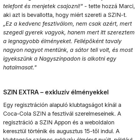
telefont és menjetek csajozni!"
- tette hozzá Marci,
aki azt is bevallotta, hogy miért szereti a SZIN-t.
„Ez a kedvenc fesztiválom, nem csak azért, mert
szegedi gyerek vagyok, hanem mert itt szereztem
a legnagyobb élményeket. Fellépőként tavaly
nagyon nagyot mentünk, a sátor teli volt, és most
igyekszünk a Nagyszínpadon is alkotni egy
hatalmasat."
SZIN EXTRA – exkluzív élményekkel
Egy regisztráción alapuló klubtagságot kínál a
Coca-Cola SZIN a fesztivál szerelmeseinek. A
regisztráció a SZIN Appon és a weboldalon
keresztül történik és augusztus 15-től indul. A
klubtagság számos exkluzív élményt nyújt, például