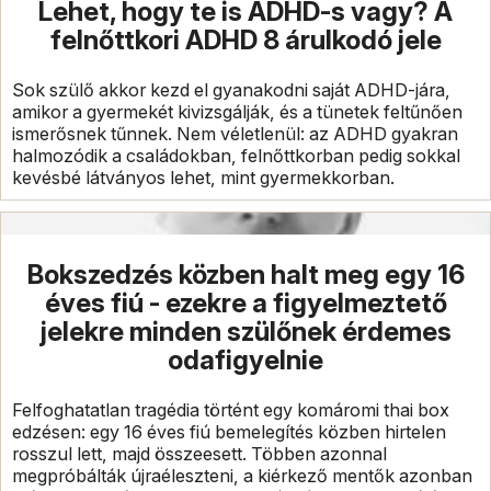
Lehet, hogy te is ADHD-s vagy? A
felnőttkori ADHD 8 árulkodó jele
Sok szülő akkor kezd el gyanakodni saját ADHD-jára,
amikor a gyermekét kivizsgálják, és a tünetek feltűnően
ismerősnek tűnnek. Nem véletlenül: az ADHD gyakran
halmozódik a családokban, felnőttkorban pedig sokkal
kevésbé látványos lehet, mint gyermekkorban.
Bokszedzés közben halt meg egy 16
éves fiú - ezekre a figyelmeztető
jelekre minden szülőnek érdemes
odafigyelnie
Felfoghatatlan tragédia történt egy komáromi thai box
edzésen: egy 16 éves fiú bemelegítés közben hirtelen
rosszul lett, majd összeesett. Többen azonnal
megpróbálták újraéleszteni, a kiérkező mentők azonban