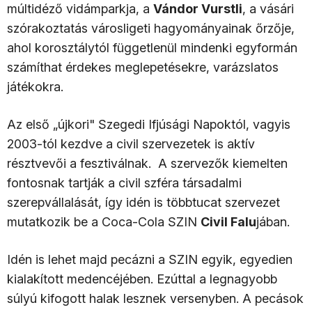
múltidéző vidámparkja, a
Vándor Vurstli
, a vásári
szórakoztatás városligeti hagyományainak őrzője,
ahol korosztálytól függetlenül mindenki egyformán
számíthat érdekes meglepetésekre, varázslatos
játékokra.
Az első „újkori" Szegedi Ifjúsági Napoktól, vagyis
2003-tól kezdve a civil szervezetek is aktív
résztvevői a fesztiválnak. A szervezők kiemelten
fontosnak tartják a civil szféra társadalmi
szerepvállalását, így idén is többtucat szervezet
mutatkozik be a Coca-Cola SZIN
Civil Falu
jában.
Idén is lehet majd pecázni a SZIN egyik, egyedien
kialakított medencéjében. Ezúttal a legnagyobb
súlyú kifogott halak lesznek versenyben. A pecások