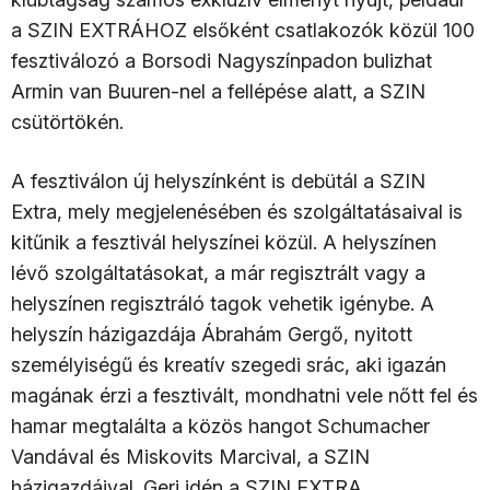
a SZIN EXTRÁHOZ elsőként csatlakozók közül 100
fesztiválozó a Borsodi Nagyszínpadon bulizhat
Armin van Buuren-nel a fellépése alatt, a SZIN
csütörtökén.
A fesztiválon új helyszínként is debütál a SZIN
Extra, mely megjelenésében és szolgáltatásaival is
kitűnik a fesztivál helyszínei közül. A helyszínen
lévő szolgáltatásokat, a már regisztrált vagy a
helyszínen regisztráló tagok vehetik igénybe. A
helyszín házigazdája Ábrahám Gergő, nyitott
személyiségű és kreatív szegedi srác, aki igazán
magának érzi a fesztivált, mondhatni vele nőtt fel és
hamar megtalálta a közös hangot Schumacher
Vandával és Miskovits Marcival, a SZIN
házigazdáival. Geri idén a SZIN EXTRA