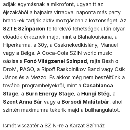
adják egymásnak a mikrofont, ugyanitt az
éjszakából a hajnalra virradva, naponta más party
brand-ek tartják aktív mozgásban a közönséget. Az
SZTE Színpadon
feltörekvő tehetségek után olyan
előadók érkeznek majd, mint a Blahalouisiana, a
Hiperkarma, a 30y, a Csaknekedkislány, Manuel
vagy a Bëlga. A Coca-Cola SZIN world music
oázisa a
Fonó Világzenei Színpad
, rajta Besh o
DroM, PASO, a Ripoff Raskolnikov Band vagy Csík
János és a Mezzo. És akkor még nem beszéltünk a
további programhelyekről, mint a
Casablanca
Stage
, a
Burn Energy Stage
, a
Hungi Stég
, a
Szent Anna Bár
vagy a
Borsodi Malátabár
, ahol
szintén maximumra tekerik majd a bulihangulatot.
Ismét visszatér a SZIN-re a Karzat Színház