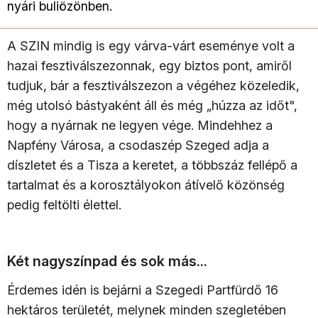
nyári buliözönben.
A SZIN mindig is egy várva-várt eseménye volt a
hazai fesztiválszezonnak, egy biztos pont, amiről
tudjuk, bár a fesztiválszezon a végéhez közeledik,
még utolsó bástyaként áll és még „húzza az időt",
hogy a nyárnak ne legyen vége. Mindehhez a
Napfény Városa, a csodaszép Szeged adja a
díszletet és a Tisza a keretet, a többszáz fellépő a
tartalmat és a korosztályokon átívelő közönség
pedig feltölti élettel.
Két nagyszínpad és sok más...
Érdemes idén is bejárni a Szegedi Partfürdő 16
hektáros területét, melynek minden szegletében