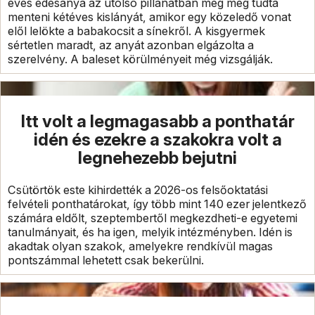
éves édesanya az utolsó pillanatban még meg tudta
menteni kétéves kislányát, amikor egy közeledő vonat
elől lelökte a babakocsit a sínekről. A kisgyermek
sértetlen maradt, az anyát azonban elgázolta a
szerelvény. A baleset körülményeit még vizsgálják.
Itt volt a legmagasabb a ponthatár
idén és ezekre a szakokra volt a
legnehezebb bejutni
Csütörtök este kihirdették a 2026-os felsőoktatási
felvételi ponthatárokat, így több mint 140 ezer jelentkező
számára eldőlt, szeptembertől megkezdheti-e egyetemi
tanulmányait, és ha igen, melyik intézményben. Idén is
akadtak olyan szakok, amelyekre rendkívül magas
pontszámmal lehetett csak bekerülni.