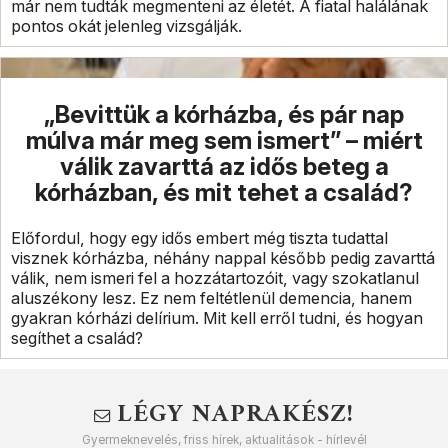
már nem tudták megmenteni az életét. A fiatal halálának
pontos okát jelenleg vizsgálják.
„Bevittük a kórházba, és pár nap
múlva már meg sem ismert” – miért
válik zavarttá az idős beteg a
kórházban, és mit tehet a család?
Előfordul, hogy egy idős embert még tiszta tudattal
visznek kórházba, néhány nappal később pedig zavarttá
válik, nem ismeri fel a hozzátartozóit, vagy szokatlanul
aluszékony lesz. Ez nem feltétlenül demencia, hanem
gyakran kórházi delírium. Mit kell erről tudni, és hogyan
segíthet a család?
LÉGY NAPRAKÉSZ!
Gyermeknevelés, friss hírek, aktualitások - hírlevél