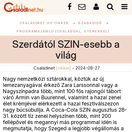
CSALÁDINET.HU CIKKEK
►
SZABADIDŐ
►
PROGRAMAJÁNLÓ (CSALÁDDAL, GYEREKKEL)
Szerdától SZIN-esebb a
világ
Családinet
[cikkei]
- 2024-08-27
Nagy nemzetközi sztárokkal, köztük az új
lemezanyagával érkező Zara Larssonnal vagy a
Nagyszínpadra több, mint 100 fős rajongói tábort
váró Armin van Buurennel, valamint a hazai zenei
élet krémjével elérkezett a hazai fesztiválszezon
nagy búcsúbulija. A Coca-Cola SZIN augusztus 28-
31. között tíz zenei helyszínen több, mint 200
fellépővel és megannyi más programmal idén is
megmutatja, hogy Szeged a legjobb végállomás a