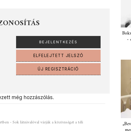
ZONOSÍTÁS
Boks
- 
ELFELEJTETT JELSZÓ
ÚJ REGISZTRÁCIÓ
zett még hozzászólás.
rtben - Sok látnivalóval várják a közönséget a téli
„Bev
meg