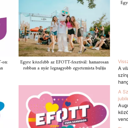
Egy
-on:
Egyre közelebb az EFOTT-fesztivál: hamarosan
Viss
an
robban a nyár legnagyobb egyetemista bulija
A vi
szín
hang
A Sz
jubi
Augu
közö
vend