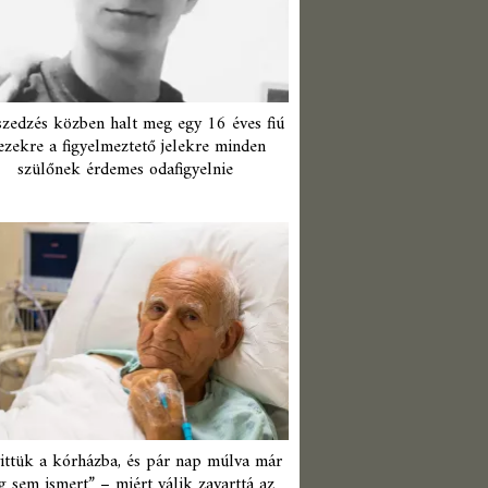
zedzés közben halt meg egy 16 éves fiú
ezekre a figyelmeztető jelekre minden
szülőnek érdemes odafigyelnie
ittük a kórházba, és pár nap múlva már
 sem ismert” – miért válik zavarttá az