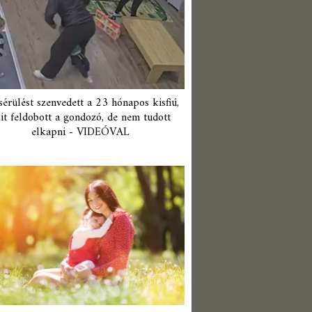
érülést szenvedett a 23 hónapos kisfiú,
it feldobott a gondozó, de nem tudott
elkapni - VIDEÓVAL