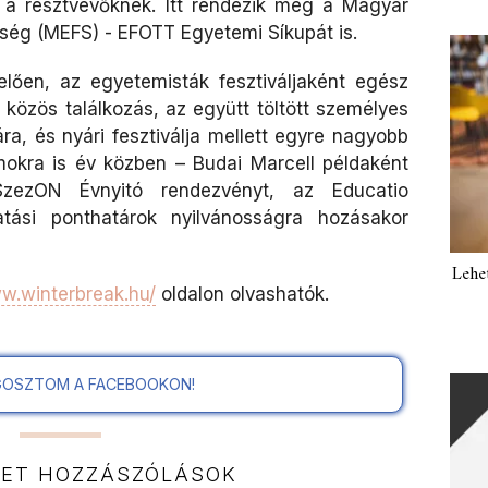
 a résztvevőknek. Itt rendezik meg a Magyar
tség (MEFS) - EFOTT Egyetemi Síkupát is.
lően, az egyetemisták fesztiváljaként egész
közös találkozás, az együtt töltött személyes
ra, és nyári fesztiválja mellett egyre nagyobb
amokra is év közben – Budai Marcell példaként
SzezON Évnyitó rendezvényt, az Educatio
tatási ponthatárok nyilvánosságra hozásakor
Lehe
ww.winterbreak.hu/
oldalon olvashatók.
OSZTOM A FACEBOOKON!
NET HOZZÁSZÓLÁSOK