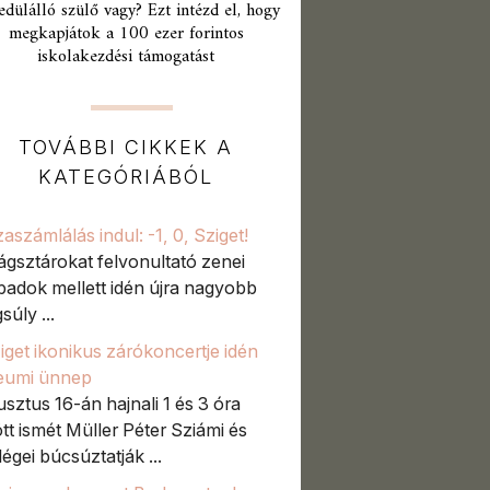
edülálló szülő vagy? Ezt intézd el, hogy
megkapjátok a 100 ezer forintos
iskolakezdési támogatást
TOVÁBBI CIKKEK A
KATEGÓRIÁBÓL
zaszámlálás indul: -1, 0, Sziget!
lágsztárokat felvonultató zenei
padok mellett idén újra nagyobb
súly ...
iget ikonikus zárókoncertje idén
leumi ünnep
sztus 16-án hajnali 1 és 3 óra
tt ismét Müller Péter Sziámi és
égei búcsúztatják ...