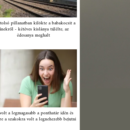
tolsó pillanatban kilökte a babakocsit a
ínekről - kétéves kislánya túlélte, az
édesanya meghalt
 volt a legmagasabb a ponthatár idén és
re a szakokra volt a legnehezebb bejutni