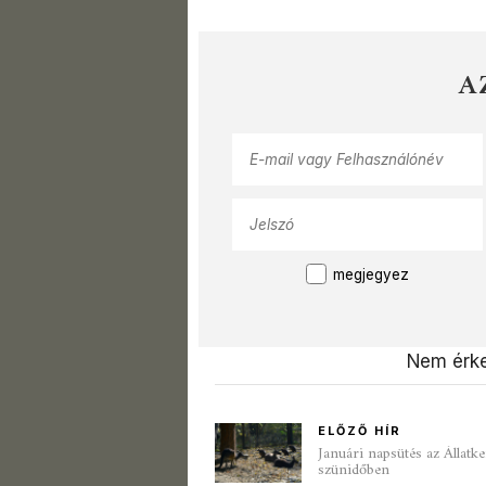
A
megjegyez
Nem érke
ELŐZŐ HÍR
Januári napsütés az Állatke
szünidőben