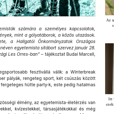
Az u
s
etemisták számára a személyes kapcsolatok,
ények, mint a gólyatáborok, a közös utazások.
ete, a Hallgatói Önkormányzatok Országos
 néven egyetemista sítábort szervez január 28.
szági Les Orres-ban”
– tájékoztat Budai Marcell,
gsportosabb fesztivállá válik: a Winterbreak
per pályák, rengeteg sport, két csúszás között
ergeteges hütte party-k, este pedig hatalmas
Itt
közösségi élmény, az egyetemista-életérzés van
ezek
kkel, kvízestekkel, társasjátékokkal és még