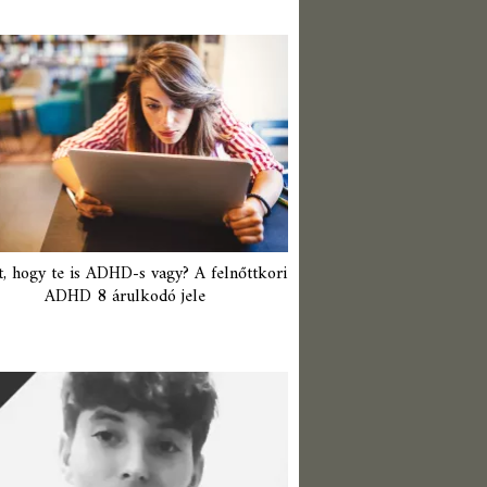
t, hogy te is ADHD-s vagy? A felnőttkori
ADHD 8 árulkodó jele