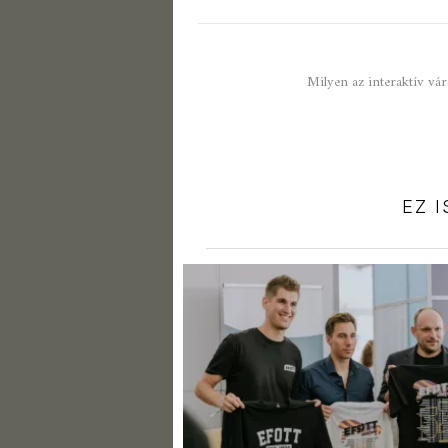
Milyen az interaktív vá
EZ 