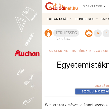
SZAKÉRTŐK
FOGANTATÁS
TERHESSÉG
BAB
0
1
CSALÁDINET.HU HÍREK
SZABADI
Egyetemistákn
CSALÁD
SZÓLJ HOZZÁ
Winterbreak néven sítábort szervez