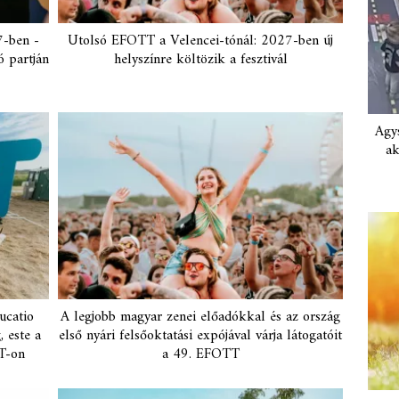
-ben -
Utolsó EFOTT a Velencei-tónál: 2027-ben új
ó partján
helyszínre költözik a fesztivál
Agys
ak
ucatio
A legjobb magyar zenei előadókkal és az ország
 este a
első nyári felsőoktatási expójával várja látogatóit
T-on
a 49. EFOTT