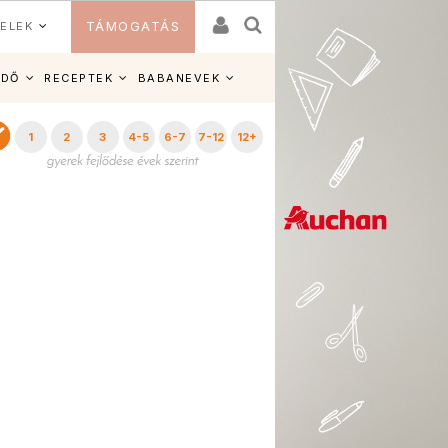
ELEK
TÁMOGATÁS
IDŐ
RECEPTEK
BABANEVEK
1
2
3
4-5
6-7
7-12
12+