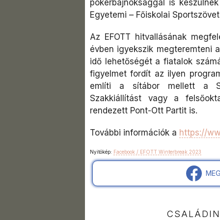
pókerbajnoksággal is készülnek
Egyetemi – Főiskolai Sportszöve
Az EFOTT hitvallásának megfele
évben igyekszik megteremteni a 
idő lehetőségét a fiatalok számá
figyelmet fordít az ilyen progr
említi a sítábor mellett a 
Szakkiállítást vagy a felsőok
rendezett Pont-Ott Partit is.
További információk a
https://w
Nyitókép:
Facebook / EFOTT Winterbreak 2023
MEG
CSALÁDI