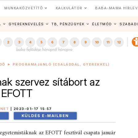
MUNKAKÖZVETÍTŐ
KALKULÁTOR
BABA-MAMA HÍRLEV
A
GYEREKNEVELÉS
TB, PÉNZÜGYEK
ÉLETMÓD
SZABAD
2
3
4
5
6
7
8
9
10
11
12
DŐ
PROGRAMAJÁNLÓ (CSALÁDDAL, GYEREKKEL)
ak szervez sítábort az
EFOTT
INET
|
2023-01-17 15:57
!
KÜLDÉS E-MAILBEN
 egyetemistáknak az EFOTT fesztivál csapata január