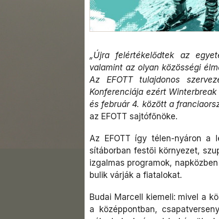
„Újra felértékelődtek az egy
valamint az olyan közösségi élm
Az EFOTT tulajdonos szervez
Konferenciája ezért Winterbreak
és február 4. között a franciaor
az EFOTT sajtófőnöke.
Az EFOTT így télen-nyáron a le
sítáborban festői környezet, szu
izgalmas programok, napközben f
bulik várják a fiatalokat.
Budai Marcell kiemeli: mivel a 
a középpontban, csapatversenye