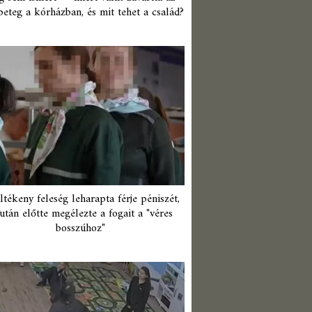
beteg a kórházban, és mit tehet a család?
ltékeny feleség leharapta férje péniszét,
után előtte megélezte a fogait a "véres
bosszúhoz"