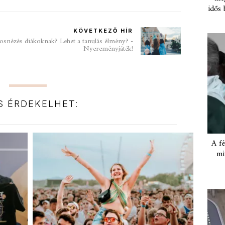
idős 
KÖVETKEZŐ HÍR
rosnézés diákoknak? Lehet a tanulás élmény? -
Nyereményjáték!
IS ÉRDEKELHET:
A fé
mi