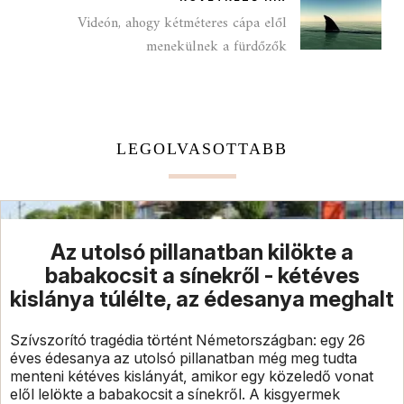
Videón, ahogy kétméteres cápa elől
menekülnek a fürdőzők
LEGOLVASOTTABB
Az utolsó pillanatban kilökte a
babakocsit a sínekről - kétéves
kislánya túlélte, az édesanya meghalt
Szívszorító tragédia történt Németországban: egy 26
éves édesanya az utolsó pillanatban még meg tudta
menteni kétéves kislányát, amikor egy közeledő vonat
elől lelökte a babakocsit a sínekről. A kisgyermek