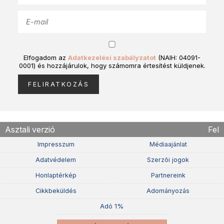
Elfogadom az
Adatkezelési szabályzatot
(NAIH: 04091-
0001) és hozzájárulok, hogy számomra értesítést küldjenek.
Asztali verzió
Fel
Impresszum
Médiaajánlat
Adatvédelem
Szerzõi jogok
Honlaptérkép
Partnereink
Cikkbeküldés
Adományozás
Adó 1%