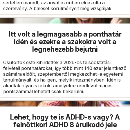
sértetlen maradt, az anyát azonban elgázolta a
szerelvény. A baleset körülményeit még vizsgálják.
Itt volt a legmagasabb a ponthatár
idén és ezekre a szakokra volt a
legnehezebb bejutni
Csütörtök este kihirdették a 2026-os felsőoktatási
felvételi ponthatárokat, így több mint 140 ezer jelentkező
számára eldőlt, szeptembertől megkezdheti-e egyetemi
tanulmányait, és ha igen, melyik intézményben. Idén is
akadtak olyan szakok, amelyekre rendkívül magas
pontszámmal lehetett csak bekerülni.
Lehet, hogy te is ADHD-s vagy? A
felnőttkori ADHD 8 árulkodó jele