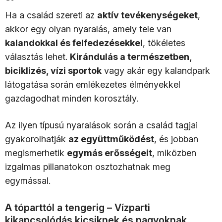
Ha a család szereti az
aktív tevékenységeket
,
akkor egy olyan nyaralás, amely tele van
kalandokkal és felfedezésekkel
, tökéletes
választás lehet.
Kirándulás a természetben,
biciklizés, vízi sportok
vagy akár egy kalandpark
látogatása során emlékezetes élményekkel
gazdagodhat minden korosztály.
Az ilyen típusú nyaralások során a család tagjai
gyakorolhatják
az együttműködést
, és jobban
megismerhetik
egymás erősségeit
, miközben
izgalmas pillanatokon osztozhatnak meg
egymással.
A tóparttól a tengerig – Vízparti
kikapcsolódás kicsiknek és nagyoknak