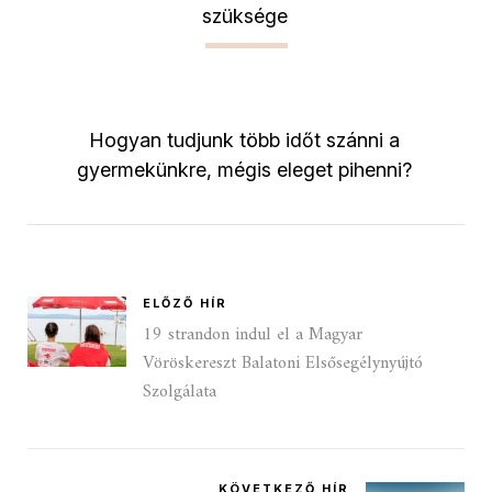
szüksége
Hogyan tudjunk több időt szánni a
gyermekünkre, mégis eleget pihenni?
ELŐZŐ HÍR
19 strandon indul el a Magyar
Vöröskereszt Balatoni Elsősegélynyújtó
Szolgálata
KÖVETKEZŐ HÍR