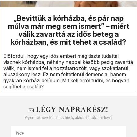
„Bevittük a kórházba, és pár nap
múlva már meg sem ismert” – miért
válik zavarttá az idős beteg a
kórházban, és mit tehet a család?
Előfordul, hogy egy idős embert még tiszta tudattal
visznek kórházba, néhány nappal később pedig zavarttá
válik, nem ismeri fel a hozzátartozóit, vagy szokatlanul
aluszékony lesz. Ez nem feltétlenül demencia, hanem
gyakran kórházi delírium. Mit kell erről tudni, és hogyan
segíthet a család?
LÉGY NAPRAKÉSZ!
Gyermeknevelés, friss hírek, aktualitások - hírlevél