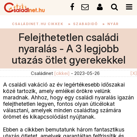
CSALÁDINET.HU CIKKEK
►
SZABADIDŐ
►
NYÁR
Felejthetetlen családi
nyaralás - A 3 legjobb
utazás ötlet gyerekekkel
Családinet
[cikkei]
- 2023-05-26
[X]
A családi vakáció az év legértékesebb időszakai
közé tartozik, amely emlékei örökre velünk
maradnak. Ahhoz, hogy egy családi nyaralás igazán
felejthetetlen legyen, fontos olyan úticélokat
választani, amelyek minden családtag számára
örömet és kikapcsolódást nyújtanak.
Ebben a cikkben bemutatunk három fantasztikus
utazás ötletet, amelyek garantáltan felfrissítik és