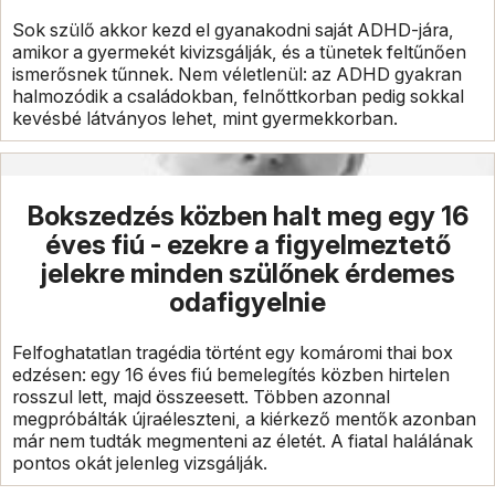
Sok szülő akkor kezd el gyanakodni saját ADHD-jára,
amikor a gyermekét kivizsgálják, és a tünetek feltűnően
ismerősnek tűnnek. Nem véletlenül: az ADHD gyakran
halmozódik a családokban, felnőttkorban pedig sokkal
kevésbé látványos lehet, mint gyermekkorban.
Bokszedzés közben halt meg egy 16
éves fiú - ezekre a figyelmeztető
jelekre minden szülőnek érdemes
odafigyelnie
Felfoghatatlan tragédia történt egy komáromi thai box
edzésen: egy 16 éves fiú bemelegítés közben hirtelen
rosszul lett, majd összeesett. Többen azonnal
megpróbálták újraéleszteni, a kiérkező mentők azonban
már nem tudták megmenteni az életét. A fiatal halálának
pontos okát jelenleg vizsgálják.