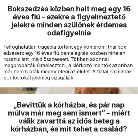
Bokszedzés közben halt meg egy 16
éves fiú - ezekre a figyelmeztető
jelekre minden szülőnek érdemes
odafigyelnie
Felfoghatatlan tragédia történt egy komáromi thai box
edzésen: egy 16 éves fiú bemelegítés közben hirtelen
rosszul lett, majd összeesett. Többen azonnal
megpróbálták újraéleszteni, a kiérkező mentők azonban
már nem tudták megmenteni az életét. A fiatal halálának
pontos okát jelenleg vizsgálják.
„Bevittük a kórházba, és pár nap
múlva már meg sem ismert” – miért
válik zavarttá az idős beteg a
kórházban, és mit tehet a család?