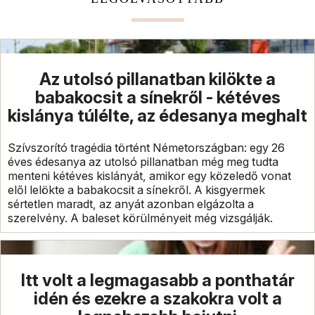
Az utolsó pillanatban kilökte a
babakocsit a sínekről - kétéves
kislánya túlélte, az édesanya meghalt
Szívszorító tragédia történt Németországban: egy 26
éves édesanya az utolsó pillanatban még meg tudta
menteni kétéves kislányát, amikor egy közeledő vonat
elől lelökte a babakocsit a sínekről. A kisgyermek
sértetlen maradt, az anyát azonban elgázolta a
szerelvény. A baleset körülményeit még vizsgálják.
Itt volt a legmagasabb a ponthatár
idén és ezekre a szakokra volt a