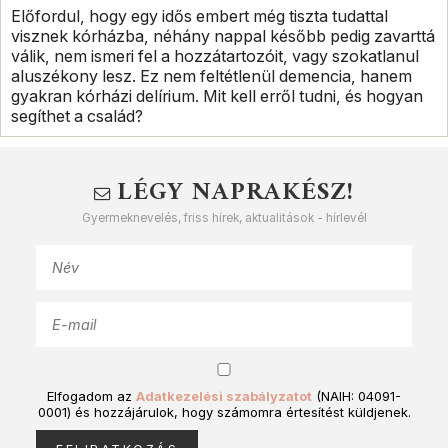
Előfordul, hogy egy idős embert még tiszta tudattal
visznek kórházba, néhány nappal később pedig zavarttá
válik, nem ismeri fel a hozzátartozóit, vagy szokatlanul
aluszékony lesz. Ez nem feltétlenül demencia, hanem
gyakran kórházi delírium. Mit kell erről tudni, és hogyan
segíthet a család?
LÉGY NAPRAKÉSZ!
Gyermeknevelés, friss hírek, aktualitások - hírlevél
Elfogadom az
Adatkezelési szabályzatot
(NAIH: 04091-
0001) és hozzájárulok, hogy számomra értesítést küldjenek.