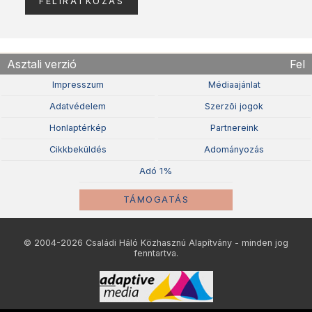
Asztali verzió
Fel
Impresszum
Médiaajánlat
Adatvédelem
Szerzõi jogok
Honlaptérkép
Partnereink
Cikkbeküldés
Adományozás
Adó 1%
TÁMOGATÁS
© 2004-2026 Családi Háló Közhasznú Alapítvány - minden jog
fenntartva.