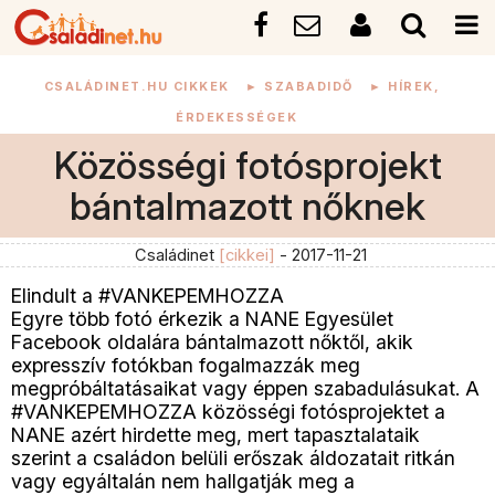
CSALÁDINET.HU CIKKEK
►
SZABADIDŐ
►
HÍREK,
ÉRDEKESSÉGEK
Közösségi fotósprojekt
bántalmazott nőknek
Családinet
[cikkei]
- 2017-11-21
Elindult a #VANKEPEMHOZZA
Egyre több fotó érkezik a NANE Egyesület
Facebook oldalára bántalmazott nőktől, akik
expresszív fotókban fogalmazzák meg
megpróbáltatásaikat vagy éppen szabadulásukat. A
#VANKEPEMHOZZA közösségi fotósprojektet a
NANE azért hirdette meg, mert tapasztalataik
szerint a családon belüli erőszak áldozatait ritkán
vagy egyáltalán nem hallgatják meg a