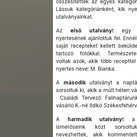
összesítették az egyes kategóri
Lássuk kategóriánként, kik ny
utalványainkat.
Az
első
utalvány
t egy r
nyertesének ajánlottuk fel. Enné
saját recepteket kellett beküld
tartozó fotókkal. Természet
voltak azok, akik több recepttel
nyertes neve: M. Bianka.
A
második
utalványt a naptá
sorsoltuk ki, akik a múlt héten 
Családi Tervező Falinaptárun
vásárló K.-né Ildikó Székesfehérv
A
harmadik utalvány
t a 
ismerőseink közt sorsolt
nevezhettek, akik kommentel