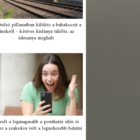
tolsó pillanatban kilökte a babakocsit a
ínekről - kétéves kislánya túlélte, az
édesanya meghalt
 volt a legmagasabb a ponthatár idén és
re a szakokra volt a legnehezebb bejutni