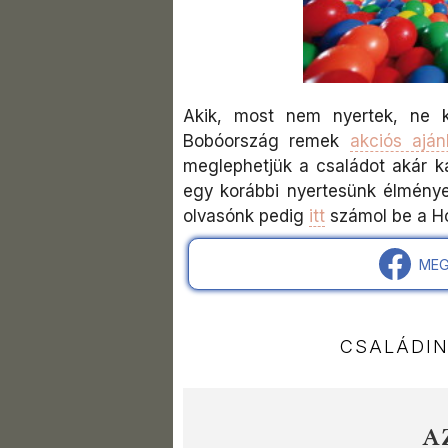
Akik, most nem nyertek, ne k
Bobóország remek
akciós aján
meglephetjük a családot akár k
egy korábbi nyertesünk élménye
olvasónk pedig
itt
számol be a Hot
MEG
CSALÁDI
A