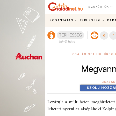
SZAKÉRTŐK
FOGANTATÁS
TERHESSÉG
BAB
0
1
CSALÁDINET.HU HÍREK
Megvanna
CSALÁD
SZÓLJ HOZZÁ
Lezárult a múlt héten meghirdetett
lehetett nyerni az alsópáhoki Kolpin