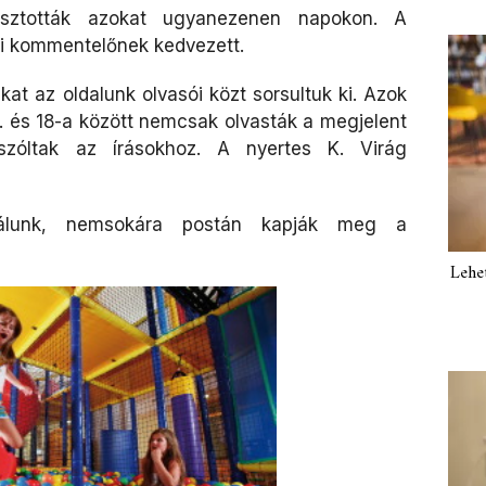
osztották azokat ugyanezenen napokon. A
ti kommentelőnek kedvezett.
kat az oldalunk olvasói közt sorsultuk ki. Azok
1. és 18-a között nemcsak olvasták a megjelent
szóltak az írásokhoz. A nyertes K. Virág
lálunk, nemsokára postán kapják meg a
Lehe