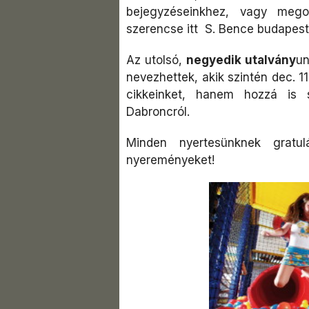
bejegyzéseinkhez, vagy meg
szerencse itt S. Bence budapes
Az utolsó,
negyedik utalvány
un
nevezhettek, akik szintén dec. 1
cikkeinket, hanem hozzá is 
Dabroncról.
Minden nyertesünknek gratu
nyereményeket!