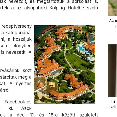
ák nevezőit, és megtartottuk a sorsolást is.
erték a az alsópáhoki Kolping Hotelbe szóló
Az u
s
eceptverseny
l a kategóriánál
eni, a hozzájuk
esen előnyben
 is nevezetk. A
rvásárlók közt
vásárolták meg a
kat. A nyertes
árról.
Itt
Facebook-os
ezek
uk ki. Azok
tek a dec. 11. és 18-a között született