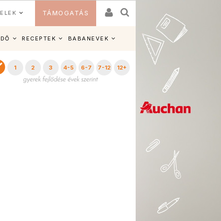
ELEK
TÁMOGATÁS
IDŐ
RECEPTEK
BABANEVEK
1
2
3
4-5
6-7
7-12
12+