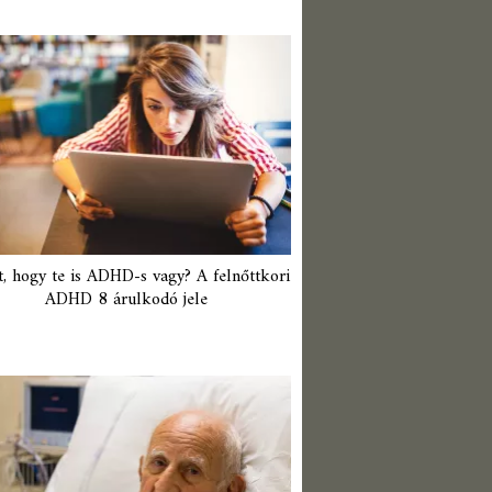
t, hogy te is ADHD-s vagy? A felnőttkori
ADHD 8 árulkodó jele