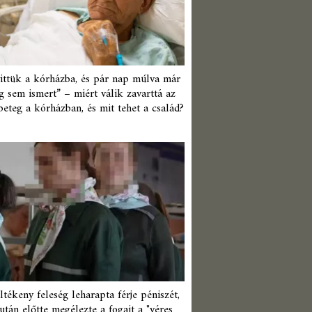
ittük a kórházba, és pár nap múlva már
 sem ismert” – miért válik zavarttá az
beteg a kórházban, és mit tehet a család?
ltékeny feleség leharapta férje péniszét,
után előtte megélezte a fogait a "véres