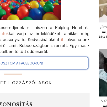
„Bev
eseredjenek el, hiszen a Kolping Hotel és
meg
latok
kal várja az érdeklődőket, amikkel még
idős 
arácsonyra is. Kedvcsinálóként
itt
olvashatunk
iről, amit Bobóországban szerzett. Egy másik
elben töltött üdüléséről.
OSZTOM A FACEBOOKON!
NET HOZZÁSZÓLÁSOK
A fé
ZONOSÍTÁS
mi