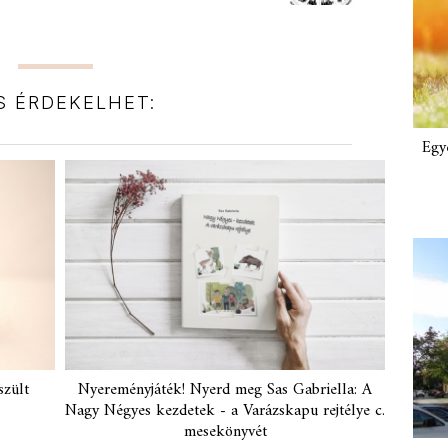
IS ÉRDEKELHET:
Egy
szült
Nyereményjáték! Nyerd meg Sas Gabriella: A
Nagy Négyes kezdetek - a Varázskapu rejtélye c.
mesekönyvét