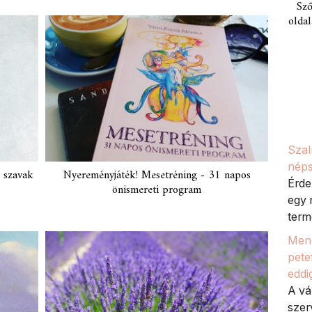
Sző
oldal
Szal
néps
 szavak
Nyereményjáték! Mesetréning - 31 napos
Érde
önismereti program
egy 
termé
Meno
petef
eddi
A vá
szer