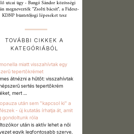
lő utcai ügy - Bangó Sándor közösségi
án megnevezték "Zsolti bácsit", a Fidesz-
KDNP büntetőjogi lépeseket tesz
TOVÁBBI CIKKEK A
KATEGÓRIÁBÓL
monella miatt visszahívtak egy
zerű tepertőkrémet
mes átnézni a hűtőt: visszahívtak
népszerű sertés tepertőkrém
ket, mert ...
pauza után sem "kapcsol ki" a
észek - új kutatás írhatja át, amit
g gondoltunk róla
ltozókor után is aktív lehet a női
vezet egyik legfontosabb szerve.