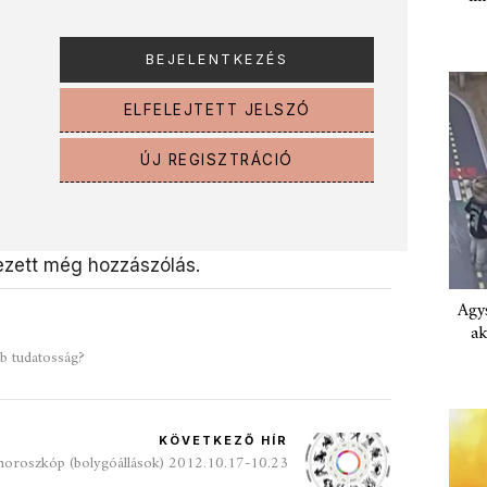
ELFELEJTETT JELSZÓ
ÚJ REGISZTRÁCIÓ
zett még hozzászólás.
Agys
ak
b tudatosság?
KÖVETKEZŐ HÍR
horoszkóp (bolygóállások) 2012.10.17-10.23