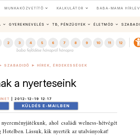
MUNKAKÖZVETÍTŐ
KALKULÁTOR
BABA-MAMA HÍRLEV
A
GYEREKNEVELÉS
TB, PÉNZÜGYEK
ÉLETMÓD
SZABAD
2
3
4
5
6
7
8
9
10
11
12
SZABADIDŐ
HÍREK, ÉRDEKESSÉGEK
k a nyerteseink
INET
|
2012-12-19 12:17
!
KÜLDÉS E-MAILBEN
 nyereményjátékunk, ahol családi welness-hétvégét
g Hotelben. Lássuk, kik nyerték az utalványokat!