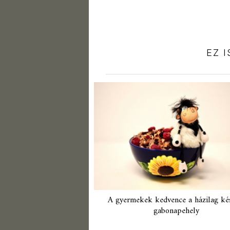
EZ 
A gyermekek kedvence a házilag ké
gabonapehely