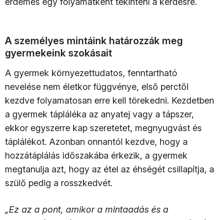
érdemes egy folyamatként tekinteni a kérdésre.
A személyes mintáink határozzák meg
gyermekeink szokásait
A gyermek környezettudatos, fenntartható
nevelése nem életkor függvénye, első perctől
kezdve folyamatosan erre kell törekedni. Kezdetben
a gyermek tápláléka az anyatej vagy a tápszer,
ekkor egyszerre kap szeretetet, megnyugvást és
táplálékot. Azonban onnantól kezdve, hogy a
hozzátáplálás időszakába érkezik, a gyermek
megtanulja azt, hogy az étel az éhségét csillapítja, a
szülő pedig a rosszkedvét.
„Ez az a pont, amikor a mintaadás és a