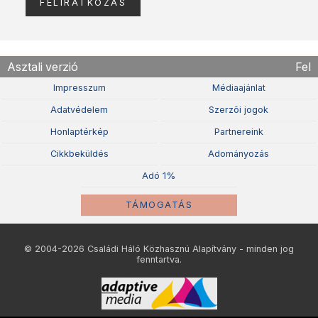
Asztali verzió
Fel
Impresszum
Médiaajánlat
Adatvédelem
Szerzõi jogok
Honlaptérkép
Partnereink
Cikkbeküldés
Adományozás
Adó 1%
TÁMOGATÁS
© 2004-2026 Családi Háló Közhasznú Alapítvány - minden jog
fenntartva.