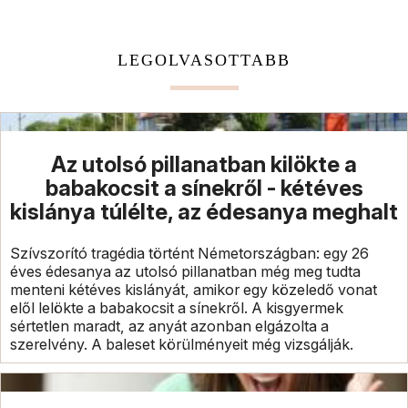
LEGOLVASOTTABB
Az utolsó pillanatban kilökte a
babakocsit a sínekről - kétéves
kislánya túlélte, az édesanya meghalt
Szívszorító tragédia történt Németországban: egy 26
éves édesanya az utolsó pillanatban még meg tudta
menteni kétéves kislányát, amikor egy közeledő vonat
elől lelökte a babakocsit a sínekről. A kisgyermek
sértetlen maradt, az anyát azonban elgázolta a
szerelvény. A baleset körülményeit még vizsgálják.