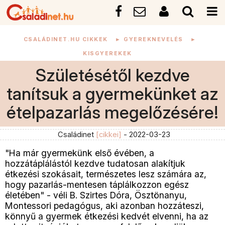
CSALÁDINET.HU CIKKEK
►
GYEREKNEVELÉS
►
KISGYEREKEK
Születésétől kezdve
tanítsuk a gyermekünket az
ételpazarlás megelőzésére!
Családinet
[cikkei]
- 2022-03-23
"Ha már gyermekünk első évében, a
hozzátáplálástól kezdve tudatosan alakítjuk
étkezési szokásait, természetes lesz számára az,
hogy pazarlás-mentesen táplálkozzon egész
életében" - véli B. Szirtes Dóra, Ösztönanyu,
Montessori pedagógus, aki azonban hozzáteszi,
könnyű a gyermek étkezési kedvét elvenni, ha az