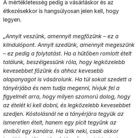
A mértékletesség pedig a vásárláskor és az
étkezésekkor is hangsúlyosan jelen kell, hogy
legyen.
„Annyit veszünk, amennyit megfőzünk – ez a
kiindulópont. Annyit szedünk, amennyit megeszünk
– ez pedig a folytatást. Ha a hűtőben romlott ételt
találunk, beszélgessünk róla, hogy legközelebb
kevesebbet főzünk és ahhoz kevesebb
alapanyagot is vásárolunk. Ha túl sokat szedett a
tányérjába és nem tudja megenni, hívjuk fel a
figyelmét arra, hogy milyen szomorú dolog, hogy
az ételét ki kell dobni, és legközelebb kevesebbet
szedjen. Kóstolásnál ne a tányérjára tegyük az
ismeretlen ételt, hanem egy picit tegyünk az
ételből egy kanálra. Ha ízlik neki, csak akkor