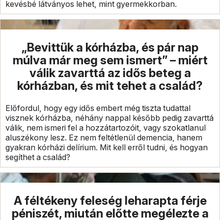
kevésbé látványos lehet, mint gyermekkorban.
„Bevittük a kórházba, és pár nap
múlva már meg sem ismert” – miért
válik zavarttá az idős beteg a
kórházban, és mit tehet a család?
Előfordul, hogy egy idős embert még tiszta tudattal
visznek kórházba, néhány nappal később pedig zavarttá
válik, nem ismeri fel a hozzátartozóit, vagy szokatlanul
aluszékony lesz. Ez nem feltétlenül demencia, hanem
gyakran kórházi delírium. Mit kell erről tudni, és hogyan
segíthet a család?
A féltékeny feleség leharapta férje
péniszét, miután előtte megélezte a