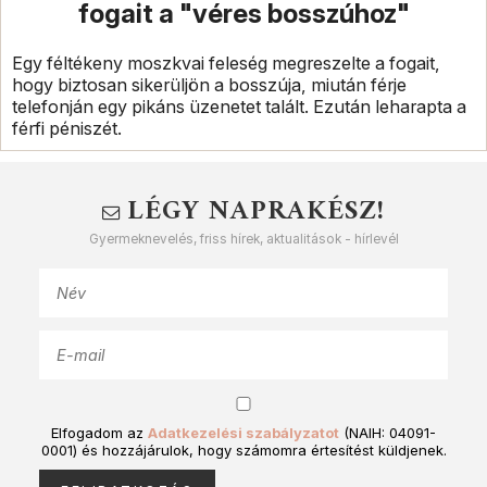
fogait a "véres bosszúhoz"
Egy féltékeny moszkvai feleség megreszelte a fogait,
hogy biztosan sikerüljön a bosszúja, miután férje
telefonján egy pikáns üzenetet talált. Ezután leharapta a
férfi péniszét.
LÉGY NAPRAKÉSZ!
Gyermeknevelés, friss hírek, aktualitások - hírlevél
Elfogadom az
Adatkezelési szabályzatot
(NAIH: 04091-
0001) és hozzájárulok, hogy számomra értesítést küldjenek.