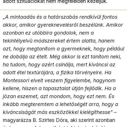
adott szituációkat nem megfelelően kezeljük.
„A mintaadás és a határszabás rendkívül fontos
akkor, amikor gyereknevelésről beszélünk. Amikor
azonban ez utóbbira gondolok, nem a
tekintélyelvű módszereket értem alatta, hanem
azt, hogy megtanítom a gyermeknek, hogy például
ne dobálja az ételt. Még akkor is ezt tanítom neki,
ha tudom, hogy azért csinálja, mert kíváncsi az
adott étel textúrájára, a fizika törvényeire. Ha
Montessori elveit veszem figyelembe, hagynom
kellene, hiszen a tapasztalat útján fejlődik. Ha a
józan eszemet, azt mondom, hogy ezt nem. És
inkább megteremtem a lehetőségét arra, hogy a
kíváncsiságát más eszközökkel kielégíthesse”
–
magyarázza B. Szirtes Dóra, aki szerint azonban