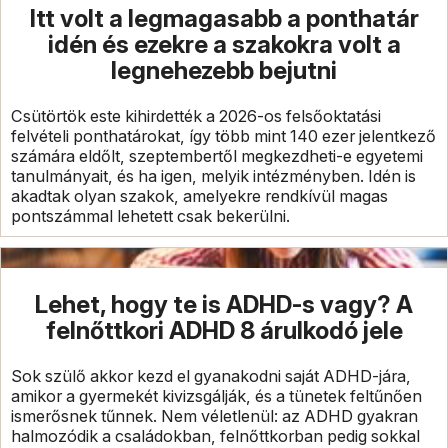
Itt volt a legmagasabb a ponthatár
idén és ezekre a szakokra volt a
legnehezebb bejutni
Csütörtök este kihirdették a 2026-os felsőoktatási
felvételi ponthatárokat, így több mint 140 ezer jelentkező
számára eldőlt, szeptembertől megkezdheti-e egyetemi
tanulmányait, és ha igen, melyik intézményben. Idén is
akadtak olyan szakok, amelyekre rendkívül magas
pontszámmal lehetett csak bekerülni.
Lehet, hogy te is ADHD-s vagy? A
felnőttkori ADHD 8 árulkodó jele
Sok szülő akkor kezd el gyanakodni saját ADHD-jára,
amikor a gyermekét kivizsgálják, és a tünetek feltűnően
ismerősnek tűnnek. Nem véletlenül: az ADHD gyakran
halmozódik a családokban, felnőttkorban pedig sokkal