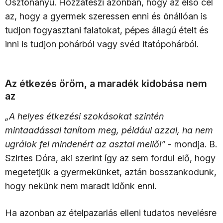
Ösztönanyu. Hozzáteszi azonban, hogy az első cél
az, hogy a gyermek szeressen enni és önállóan is
tudjon fogyasztani falatokat, pépes állagú ételt és
inni is tudjon pohárból vagy svéd itatópohárból.
Az étkezés öröm, a maradék kidobása nem
az
„A helyes étkezési szokásokat szintén
mintaadással tanítom meg, például azzal, ha nem
ugrálok fel mindenért az asztal mellől”
- mondja. B.
Szirtes Dóra, aki szerint így az sem fordul elő, hogy
megetetjük a gyermekünket, aztán bosszankodunk,
hogy nekünk nem maradt időnk enni.
Ha azonban az ételpazarlás elleni tudatos nevelésre