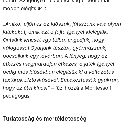
határt. Az igényeit, a kíváncsiságát pedig más
módon elégítsük ki.
„Amikor eljön ez az időszak, játsszunk vele olyan
játékokat, amik ezt a fajta igényét kielégítik.
Öntsünk lencsét egy tálba, engedjük, hogy
válogassa! Gyúrjunk tésztát, gyúrmázzunk,
pocsoljunk egy lavórban. A lényeg, hogy az
étkezés megmaradjon étkezés, a játék igényét
pedig más idősávban elégítsük ki a változatos
textúrák biztosításával. Emlékeztessük gyakran,
hogy az étel kincs!”
– fűzi hozzá a Montessori
pedagógus.
Tudatosság és mértékletesség