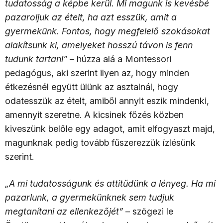
tudatosság a képbe kerül. Mi magunk is kevésbé
pazaroljuk az ételt, ha azt esszük, amit a
gyermekünk. Fontos, hogy megfelelő szokásokat
alakítsunk ki, amelyeket hosszú távon is fenn
tudunk tartani”
– húzza alá a Montessori
pedagógus, aki szerint ilyen az, hogy minden
étkezésnél együtt ülünk az asztalnál, hogy
odatesszük az ételt, amiből annyit eszik mindenki,
amennyit szeretne. A kicsinek főzés közben
kiveszünk belőle egy adagot, amit elfogyaszt majd,
magunknak pedig tovább fűszerezzük ízlésünk
szerint.
„A mi tudatosságunk és attitűdünk a lényeg. Ha mi
pazarlunk, a gyermekünknek sem tudjuk
megtanítani az ellenkezőjét”
– szögezi le