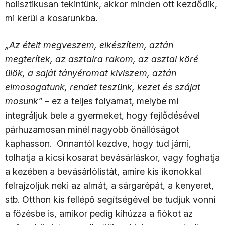
holisztikusan tekintünk, akkor minden ott kezdődik,
mi kerül a kosarunkba.
„Az ételt megveszem, elkészítem, aztán
megterítek, az asztalra rakom, az asztal köré
ülök, a saját tányéromat kiviszem, aztán
elmosogatunk, rendet teszünk, kezet és szájat
mosunk”
– ez a teljes folyamat, melybe mi
integráljuk bele a gyermeket, hogy fejlődésével
párhuzamosan minél nagyobb önállóságot
kaphasson. Onnantól kezdve, hogy tud járni,
tolhatja a kicsi kosarat bevásárláskor, vagy foghatja
a kezében a bevásárlólistát, amire kis ikonokkal
felrajzoljuk neki az almát, a sárgarépát, a kenyeret,
stb. Otthon kis fellépő segítségével be tudjuk vonni
a főzésbe is, amikor pedig kihúzza a fiókot az