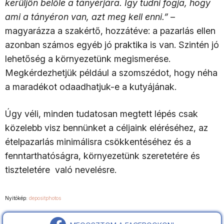
kerüljön belőle a tányérjára. Így tudni fogja, hogy
ami a tányéron van, azt meg kell enni.”
–
magyarázza a szakértő, hozzátéve: a pazarlás ellen
azonban számos egyéb jó praktika is van. Szintén jó
lehetőség a környezetünk megismerése.
Megkérdezhetjük például a szomszédot, hogy néha
a maradékot odaadhatjuk-e a kutyájának.
Úgy véli, minden tudatosan megtett lépés csak
közelebb visz bennünket a céljaink eléréséhez, az
ételpazarlás minimálisra csökkentéséhez és a
fenntarthatóságra, környezetünk szeretetére és
tiszteletére való nevelésre.
Nyitókép:
depositphotos