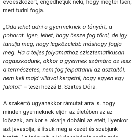
evőeszközért, engedhetjük neki, hogy megterítsen,
mert tudni fogja.
„Oda lehet adni a gyermeknek a tányért, a
poharat. Igen, lehet, hogy össze fog törni, de így
tanulja meg, hogy legközelebb máshogy fogja
meg. Ha a teljes folyamathoz szisztematikusan
ragaszkodunk, akkor a gyermek számára az lesz
a természetes, nem fog felpattanni az asztaltól,
nem kell majd villával kergetni, hogy egyen egy
falatot”
– teszi hozzá B. Szirtes Dóra.
A szakértő ugyanakkor rámutat arra is, hogy
minden gyermeknek eljön az életében az az
időszak, amikor el akarja dobálni az ételt, ilyenkor
azt javasolja, állítsuk meg a kezét és szabjunk