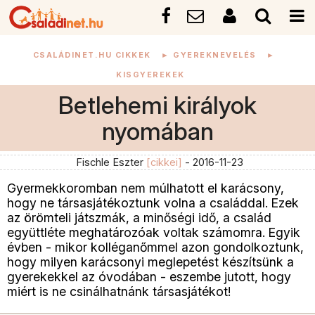
CSALÁDINET.HU CIKKEK
►
GYEREKNEVELÉS
►
KISGYEREKEK
Betlehemi királyok
nyomában
Fischle Eszter
[cikkei]
- 2016-11-23
Gyermekkoromban nem múlhatott el karácsony,
hogy ne társasjátékoztunk volna a családdal. Ezek
az örömteli játszmák, a minőségi idő, a család
együttléte meghatározóak voltak számomra. Egyik
évben - mikor kolléganőmmel azon gondolkoztunk,
hogy milyen karácsonyi meglepetést készítsünk a
gyerekekkel az óvodában - eszembe jutott, hogy
miért is ne csinálhatnánk társasjátékot!