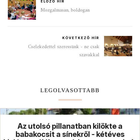
ELŐZŐ HÍR
Mozgalmasan, boldogan
KÖVETKEZŐ HÍR
Cselekedettel szeressünk - ne csak
szavakkal
LEGOLVASOTTABB
Az utolsó pillanatban kilökte a
babakocsit a sínekről - kétéves