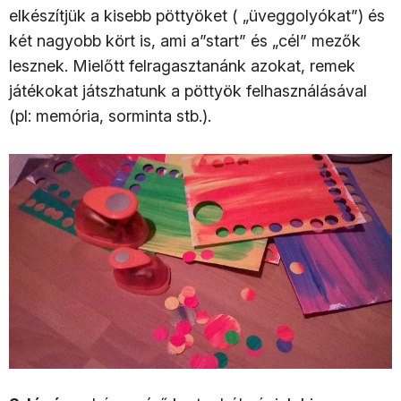
elkészítjük a kisebb pöttyöket ( „üveggolyókat”) és
két nagyobb kört is, ami a”start” és „cél” mezők
lesznek. Mielőtt felragasztanánk azokat, remek
játékokat játszhatunk a pöttyök felhasználásával
(pl: memória, sorminta stb.).