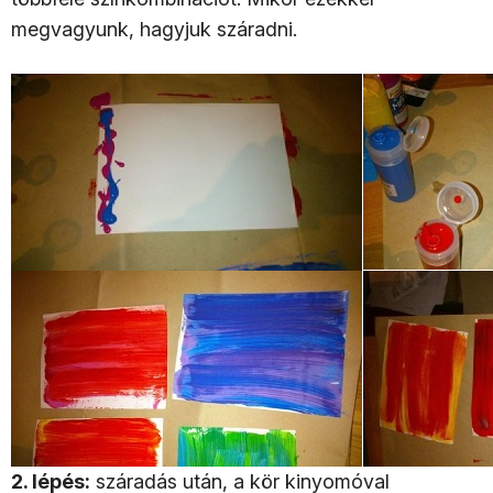
megvagyunk, hagyjuk száradni.
2. lépés:
száradás után, a kör kinyomóval