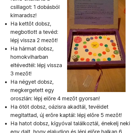
csillagot: 1 dobásból
kimaradsz!
Ha kettőt dobsz,
megbotlott a tevéd:
lépj vissza 2 mezőt!
Ha hármat dobsz,
homokviharban
eltévedtél: lépj vissza
3 mezőt!
Ha négyet dobsz,
megkergetett egy
oroszlán: lépj előre 4 mezőt gyorsan!
Ha ötöt dobsz, oázisra akadtál, tevéidet
megitattad, új erőre kaptál: lépj előre 5 mezőt!
Ha hatot dobsz, kígyóval találkoztál, énekelj neki
egy dalt, hogy elaludjon és lépj előre halkan 6