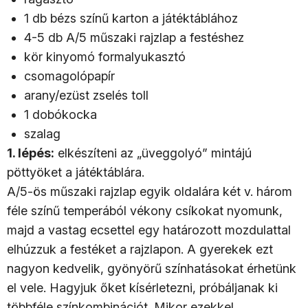
1 db bézs színű karton a játéktáblához
4-5 db A/5 műszaki rajzlap a festéshez
kör kinyomó formalyukasztó
csomagolópapír
arany/ezüst zselés toll
1 dobókocka
szalag
1. lépés:
elkészíteni az „üveggolyó” mintájú
pöttyöket a játéktáblára.
A/5-ös műszaki rajzlap egyik oldalára két v. három
féle színű temperából vékony csíkokat nyomunk,
majd a vastag ecsettel egy határozott mozdulattal
elhúzzuk a festéket a rajzlapon. A gyerekek ezt
nagyon kedvelik, gyönyörű színhatásokat érhetünk
el vele. Hagyjuk őket kísérletezni, próbáljanak ki
többféle színkombinációt. Mikor ezekkel