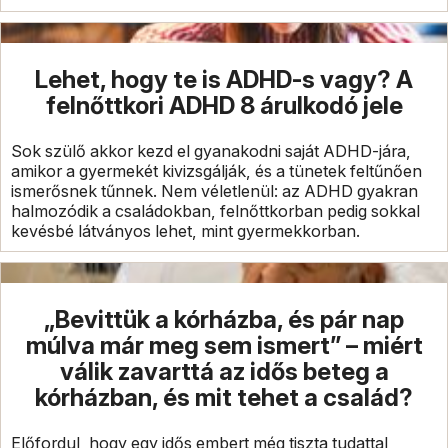
Lehet, hogy te is ADHD-s vagy? A
felnőttkori ADHD 8 árulkodó jele
Sok szülő akkor kezd el gyanakodni saját ADHD-jára,
amikor a gyermekét kivizsgálják, és a tünetek feltűnően
ismerősnek tűnnek. Nem véletlenül: az ADHD gyakran
halmozódik a családokban, felnőttkorban pedig sokkal
kevésbé látványos lehet, mint gyermekkorban.
„Bevittük a kórházba, és pár nap
múlva már meg sem ismert” – miért
válik zavarttá az idős beteg a
kórházban, és mit tehet a család?
Előfordul, hogy egy idős embert még tiszta tudattal