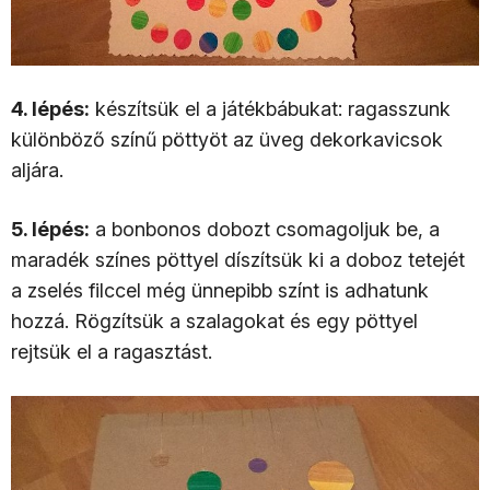
4. lépés:
készítsük el a játékbábukat: ragasszunk
különböző színű pöttyöt az üveg dekorkavicsok
aljára.
5. lépés:
a bonbonos dobozt csomagoljuk be, a
maradék színes pöttyel díszítsük ki a doboz tetejét
a zselés filccel még ünnepibb színt is adhatunk
hozzá. Rögzítsük a szalagokat és egy pöttyel
rejtsük el a ragasztást.