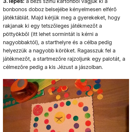
3. lépés:
a bézs színű kartonból vágjuk ki a
bonbonos doboz belsejébe kényelmesen elférő
játéktáblát. Majd kérjük meg a gyerekeket, hogy
rakjanak ki egy tetszőleges játékmezőt a
pöttyökből (itt lehet sormintát is kérni a
nagyobbaktól), a starthelyre és a célba pedig
helyezzük a nagyobb köröket. Ragasszuk fel a
játékmezőt, a startmezőre rajzoljunk egy palotát, a
célmezőre pedig a kis Jézust a jászolban.