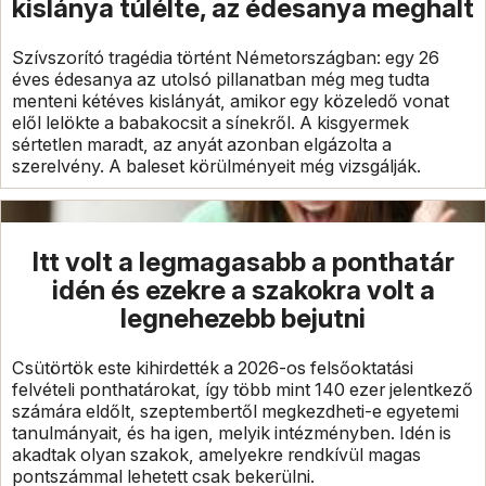
kislánya túlélte, az édesanya meghalt
Szívszorító tragédia történt Németországban: egy 26
éves édesanya az utolsó pillanatban még meg tudta
menteni kétéves kislányát, amikor egy közeledő vonat
elől lelökte a babakocsit a sínekről. A kisgyermek
sértetlen maradt, az anyát azonban elgázolta a
szerelvény. A baleset körülményeit még vizsgálják.
Itt volt a legmagasabb a ponthatár
idén és ezekre a szakokra volt a
legnehezebb bejutni
Csütörtök este kihirdették a 2026-os felsőoktatási
felvételi ponthatárokat, így több mint 140 ezer jelentkező
számára eldőlt, szeptembertől megkezdheti-e egyetemi
tanulmányait, és ha igen, melyik intézményben. Idén is
akadtak olyan szakok, amelyekre rendkívül magas
pontszámmal lehetett csak bekerülni.