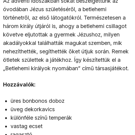
Az adventi időszakban sokat beszélgettünk az
óvodában Jézus születéséről, a betlehemi
történetről, az első látogatókról. Természetesen a
három király útjáról is, ahogy a betlehemi csillagot
követve eljutottak a gyermek Jézushoz, milyen
akadályokkal találhatták magukat szemben, mik
nehezíthették, segíthették őket útjuk során. Remek
ötletek születtek a játékhoz. Így készítettük el a
„Betlehemi királyok nyomában” című társasjátékot.
Hozzávalók:
üres bonbonos doboz
üveg dekorkavics
különféle színű temperák
vastag ecset
ragasztó