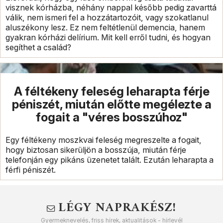
visznek kórházba, néhány nappal később pedig zavarttá
válik, nem ismeri fel a hozzátartozóit, vagy szokatlanul
aluszékony lesz. Ez nem feltétlenül demencia, hanem
gyakran kórházi delírium. Mit kell erről tudni, és hogyan
segíthet a család?
A féltékeny feleség leharapta férje
péniszét, miután előtte megélezte a
fogait a "véres bosszúhoz"
Egy féltékeny moszkvai feleség megreszelte a fogait,
hogy biztosan sikerüljön a bosszúja, miután férje
telefonján egy pikáns üzenetet talált. Ezután leharapta a
férfi péniszét.
LÉGY NAPRAKÉSZ!
Gyermeknevelés, friss hírek, aktualitások - hírlevél