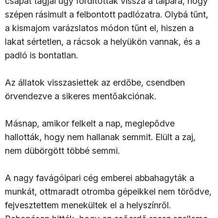
csapat tagjai úgy fordították vissza a talpára, hogy
szépen rásimult a felbontott padlózatra. Olybá tűnt,
a kismajom varázslatos módon tűnt el, hiszen a
lakat sértetlen, a rácsok a helyükön vannak, és a
padló is bontatlan.
Az állatok visszasiettek az erdőbe, csendben
örvendezve a sikeres mentőakciónak.
Másnap, amikor felkelt a nap, meglepődve
hallották, hogy nem hallanak semmit. Elült a zaj,
nem dübörgött többé semmi.
A nagy favágóipari cég emberei abbahagyták a
munkát, ottmaradt otromba gépeikkel nem törődve,
fejvesztettem menekültek el a helyszínről.