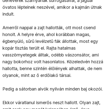
denevérek szárnyának surrogásával, a jaguár
óvatos lépteinek neszével, amikor a kajmán útnak
indult.
Amerről nappal a zajt hallották, ott most csend
honolt. A helyre érve, ahol korábban magas,
égbenyúló, sűrű levélzetű fák állottak, most egy
kopár tisztás terült el. Rajta hatalmas
vasszörnyetegek álltak, odébb vászonsátor, ami
nagy bokorhoz volt hasonlatos. Közeledvén hozzá
hallotta, benne szintén élőlények alhattak, de nem
olyanok, mint az ő erdőlakó társai.
Pedig a sátorban alvók nyilván minden baj okozói.
Ekkor váratlanul ismerős neszt hallott. Olyan zajt,