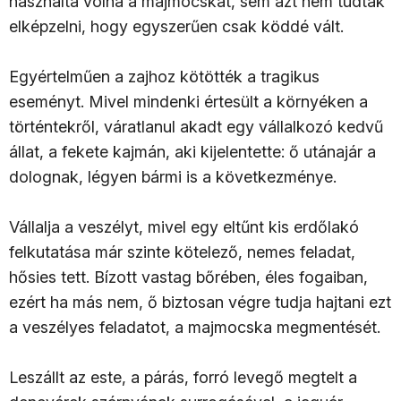
használta volna a majmocskát, sem azt nem tudták
elképzelni, hogy egyszerűen csak köddé vált.
Egyértelműen a zajhoz kötötték a tragikus
eseményt. Mivel mindenki értesült a környéken a
történtekről, váratlanul akadt egy vállalkozó kedvű
állat, a fekete kajmán, aki kijelentette: ő utánajár a
dolognak, légyen bármi is a következménye.
Vállalja a veszélyt, mivel egy eltűnt kis erdőlakó
felkutatása már szinte kötelező, nemes feladat,
hősies tett. Bízott vastag bőrében, éles fogaiban,
ezért ha más nem, ő biztosan végre tudja hajtani ezt
a veszélyes feladatot, a majmocska megmentését.
Leszállt az este, a párás, forró levegő megtelt a