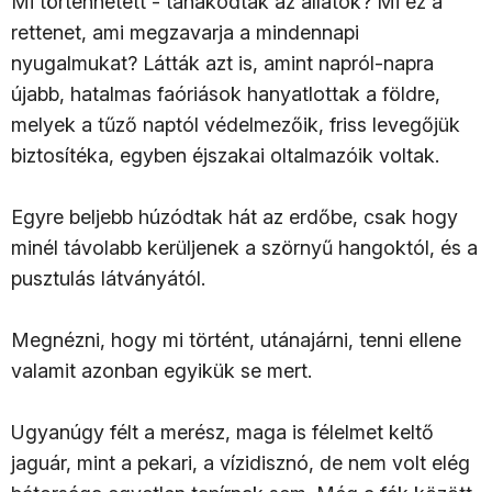
Mi történhetett - tanakodtak az állatok? Mi ez a
rettenet, ami megzavarja a mindennapi
nyugalmukat? Látták azt is, amint napról-napra
újabb, hatalmas faóriások hanyatlottak a földre,
melyek a tűző naptól védelmezőik, friss levegőjük
biztosítéka, egyben éjszakai oltalmazóik voltak.
Egyre beljebb húzódtak hát az erdőbe, csak hogy
minél távolabb kerüljenek a szörnyű hangoktól, és a
pusztulás látványától.
Megnézni, hogy mi történt, utánajárni, tenni ellene
valamit azonban egyikük se mert.
Ugyanúgy félt a merész, maga is félelmet keltő
jaguár, mint a pekari, a vízidisznó, de nem volt elég