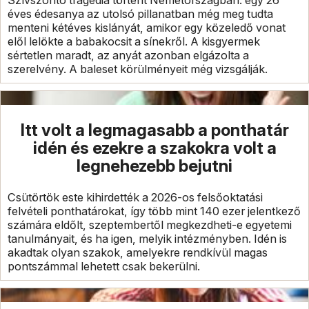
Szívszorító tragédia történt Németországban: egy 26
éves édesanya az utolsó pillanatban még meg tudta
menteni kétéves kislányát, amikor egy közeledő vonat
elől lelökte a babakocsit a sínekről. A kisgyermek
sértetlen maradt, az anyát azonban elgázolta a
szerelvény. A baleset körülményeit még vizsgálják.
Itt volt a legmagasabb a ponthatár
idén és ezekre a szakokra volt a
legnehezebb bejutni
Csütörtök este kihirdették a 2026-os felsőoktatási
felvételi ponthatárokat, így több mint 140 ezer jelentkező
számára eldőlt, szeptembertől megkezdheti-e egyetemi
tanulmányait, és ha igen, melyik intézményben. Idén is
akadtak olyan szakok, amelyekre rendkívül magas
pontszámmal lehetett csak bekerülni.