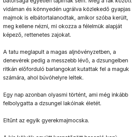
bátorsága egyetlen tapírnak sem. Még a fák között
vidáman és könnyedén ugrálva közlekedő gyapjas
majmok is elbátortalanodtak, amikor szóba került,
meg kellene nézni, mi okozza a félelmük alapját
képező, rettenetes zajokat.
A tatu meglapult a magas aljnövényzetben, a
denevérek pedig a messzebb lévő, a dzsungelben
ritkán előforduló barlangokat kutattak fel a maguk
számára, ahol búvóhelyre leltek.
Egy nap azonban olyasmi történt, ami még inkább
felbolygatta a dzsungel lakóinak életét.
Eltűnt az egyik gyerekmajmocska.