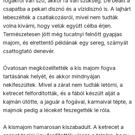
fogakról van szó, akkor rá van szükség. De beállt a
csapatba a pekari disznó és a vízidisznó is. A lajhárt
lebeszélték a csatlakozásról, mivel nem tudták
volna kivárni, hogy velük együtt célba érjen.
Természetesen jött még tucatnyi felnőtt gyapjas
majom, és elrettentő példának egy sereg, szárnyát
csattogtató denevér.
Óvatosan megközelítették a kis majom fogva
tartásának helyét, és akkor mindnyájan
nekifeszültek. Mivel a zárat nem tudták letörni, a
ketrecet felfordították, és a fából készült alját a
kajmán ütötte, a jaguár a fogával, karmaival tépte, a
majmok pedig a léceket feszegették le róla.
A kismajom hamarosan kiszabadult. A ketrecet a