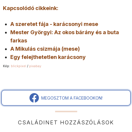
Kapcsolódó cikkeink:
A szeretet fája - karácsonyi mese
Mester Györgyi: Az okos bárány és a buta
farkas
A Mikulás csizmája (mese)
Egy felejthetetlen karácsony
Kép:
blickpixel
/
pixabay
MEGOSZTOM A FACEBOOKON!
CSALÁDINET HOZZÁSZÓLÁSOK