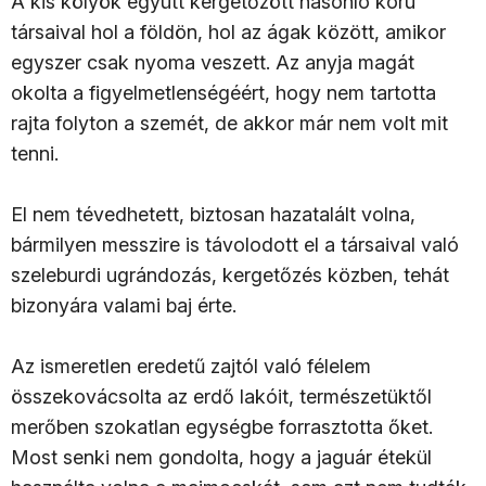
A kis kölyök együtt kergetőzött hasonló korú
társaival hol a földön, hol az ágak között, amikor
egyszer csak nyoma veszett. Az anyja magát
okolta a figyelmetlenségéért, hogy nem tartotta
rajta folyton a szemét, de akkor már nem volt mit
tenni.
El nem tévedhetett, biztosan hazatalált volna,
bármilyen messzire is távolodott el a társaival való
szeleburdi ugrándozás, kergetőzés közben, tehát
bizonyára valami baj érte.
Az ismeretlen eredetű zajtól való félelem
összekovácsolta az erdő lakóit, természetüktől
merőben szokatlan egységbe forrasztotta őket.
Most senki nem gondolta, hogy a jaguár étekül