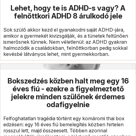
Lehet, hogy te is ADHD-s vagy? A
felnőttkori ADHD 8 árulkodó jele
Sok szülő akkor kezd el gyanakodni saját ADHD-jára,
amikor a gyermekét kivizsgálják, és a tünetek feltűnően
ismerősnek tűnnek. Nem véletlenül: az ADHD gyakran
halmozódik a családokban, felnőttkorban pedig sokkal
kevésbé látványos lehet, mint gyermekkorban.
Bokszedzés közben halt meg egy 16
éves fiú - ezekre a figyelmeztető
jelekre minden szülőnek érdemes
odafigyelnie
Felfoghatatlan tragédia történt egy komáromi thai box
edzésen: egy 16 éves fiú bemelegítés közben hirtelen
rosszul lett, majd összeesett. Többen azonnal