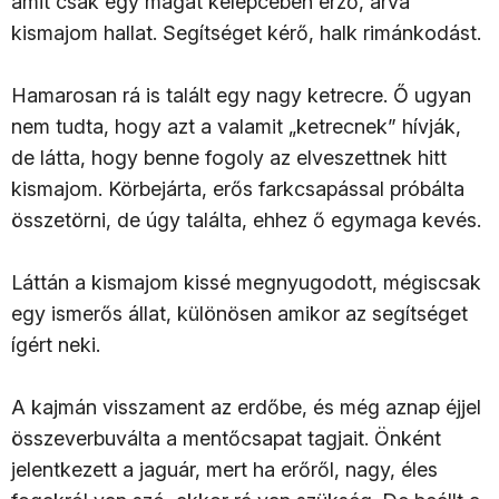
amit csak egy magát kelepcében érző, árva
kismajom hallat. Segítséget kérő, halk rimánkodást.
Hamarosan rá is talált egy nagy ketrecre. Ő ugyan
nem tudta, hogy azt a valamit „ketrecnek” hívják,
de látta, hogy benne fogoly az elveszettnek hitt
kismajom. Körbejárta, erős farkcsapással próbálta
összetörni, de úgy találta, ehhez ő egymaga kevés.
Láttán a kismajom kissé megnyugodott, mégiscsak
egy ismerős állat, különösen amikor az segítséget
ígért neki.
A kajmán visszament az erdőbe, és még aznap éjjel
összeverbuválta a mentőcsapat tagjait. Önként
jelentkezett a jaguár, mert ha erőről, nagy, éles