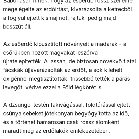
Babonásan hitték, hogy az esőerdő rossz szelleme
megelégelte az erdőírtást, kivarázsolta a ketrecből
a foglyul ejtett kismajmot, rajtuk pedig majd
bosszút áll.
Az esőerdő kipusztított növényeit a madarak - a
csőrükben hozott magvakat leszórva -
újratelepítették. A lassan, de biztosan növekvő fiatal
fácskák újjávarázsolták az erdőt, a sok kilehelt
oxigénnel megtisztították, frissebbé tették a párás
levegőt, védve ezzel a Föld légkörét is.
A dzsungel testén fakivágással, földtúrással ejtett
csúnya sebeket jótékonyan begyógyította az idő,
és a történet hamarosan csak rossz álomként
maradt meg az erdőlakók emlékezetében.