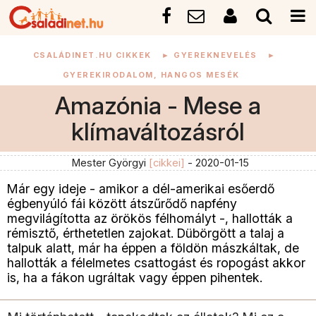
CSALÁDINET.HU CIKKEK
►
GYEREKNEVELÉS
►
GYEREKIRODALOM, HANGOS MESÉK
Amazónia - Mese a
klímaváltozásról
Mester Györgyi
[cikkei]
- 2020-01-15
Már egy ideje - amikor a dél-amerikai esőerdő
égbenyúló fái között átszűrődő napfény
megvilágította az örökös félhomályt -, hallották a
rémisztő, érthetetlen zajokat. Dübörgött a talaj a
talpuk alatt, már ha éppen a földön mászkáltak, de
hallották a félelmetes csattogást és ropogást akkor
is, ha a fákon ugráltak vagy éppen pihentek.