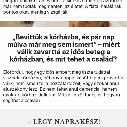
megpróbálták újraéleszteni, a kiérkező mentők azonban
már nem tudták megmenteni az életét. A fiatal halálának
pontos okát jelenleg vizsgálják.
„Bevittük a kórházba, és pár nap
múlva már meg sem ismert” – miért
válik zavarttá az idős beteg a
kórházban, és mit tehet a család?
Előfordul, hogy egy idős embert még tiszta tudattal
visznek kórházba, néhány nappal később pedig zavarttá
válik, nem ismeri fel a hozzátartozóit, vagy szokatlanul
aluszékony lesz. Ez nem feltétlenül demencia, hanem
gyakran kórházi delírium. Mit kell erről tudni, és hogyan
segíthet a család?
LÉGY NAPRAKÉSZ!