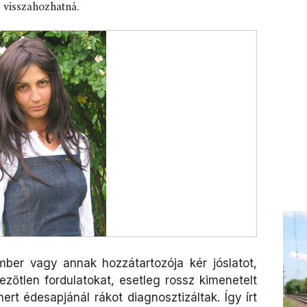
 visszahozhatná.
ber vagy annak hozzátartozója kér jóslatot,
ezőtlen fordulatokat, esetleg rossz kimenetelt
mert édesapjánál rákot diagnosztizáltak. Így írt