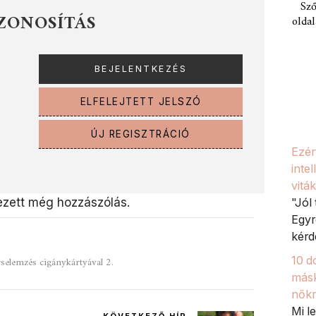
Sző
ZONOSÍTÁS
oldal
ELFELEJTETT JELSZÓ
ÚJ REGISZTRÁCIÓ
Ezér
inte
viták
zett még hozzászólás.
"Jól
Egyr
kérd
10 d
selemzés cigánykártyával 2.
másk
nőkr
Mi l