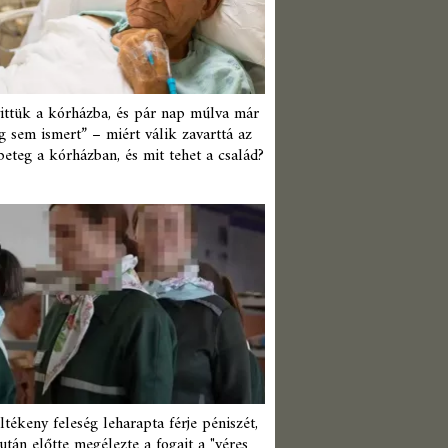
ittük a kórházba, és pár nap múlva már
 sem ismert” – miért válik zavarttá az
beteg a kórházban, és mit tehet a család?
ltékeny feleség leharapta férje péniszét,
után előtte megélezte a fogait a "véres