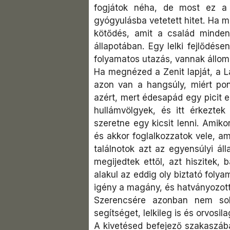
fogjátok néha, de most ez a f
gyógyulásba vetetett hitet. Ha 
kötődés, amit a család minden 
állapotában. Egy lelki fejlődés
folyamatos utazás, vannak állom
Ha megnézed a Zenit lapját, a Lá
azon van a hangsúly, miért pon
azért, mert édesapád egy picit e
hullámvölgyek, és itt érkezte
szeretne egy kicsit lenni. Amiko
és akkor foglalkozzatok vele, ami
találnotok azt az egyensúlyi áll
megijedtek ettől, azt hiszitek, 
alakul az eddig oly biztató foly
igény a magány, és hatványozott
Szerencsére azonban nem soká
segítséget, lelkileg is és orvosilag
A kivetésed befejező szakaszába