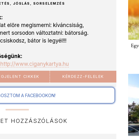
ETÉS, JÓSLÁS, SORSELEMZÉS
:
at előre megismerni: kíváncsiság,
ert sorsodon változtatni: bátorság.
siskodsz, bátor is legyél!!!
Egy
őségünk:
:
http://www.ciganykartya.hu
GJELENT CIKKEK
KÉRDEZZ-FELELEK
OSZTOM A FACEBOOKON!
NET HOZZÁSZÓLÁSOK