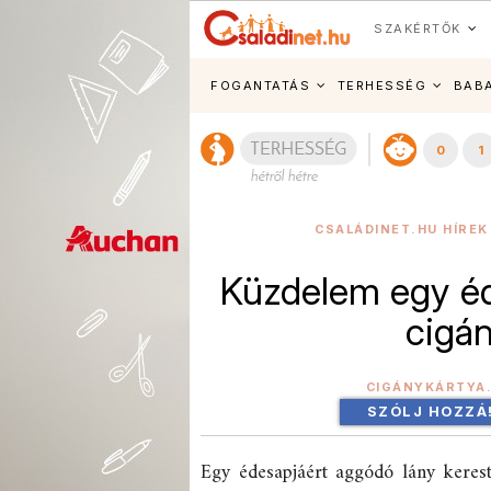
SZAKÉRTŐK
FOGANTATÁS
TERHESSÉG
BAB
0
1
CSALÁDINET.HU HÍREK
Küzdelem egy éd
cigán
CIGÁNYKÁRTYA.
SZÓLJ HOZZÁ
Egy édesapjáért aggódó lány keres