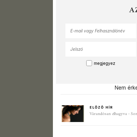
A
megjegyez
Nem érke
ELŐZŐ HÍR
Várandósan elhagyva - Sor