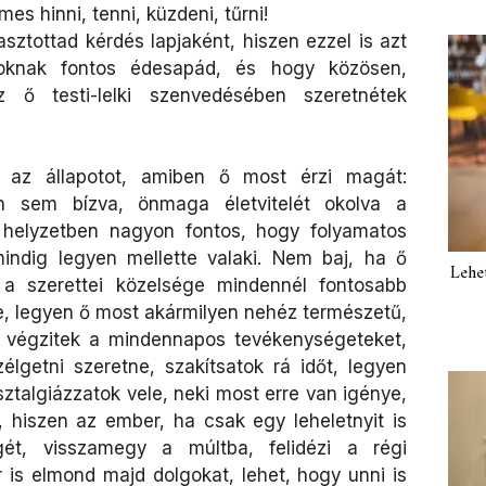
es hinni, tenni, küzdeni, tűrni!
asztottad kérdés lapjaként, hiszen ezzel is azt
toknak fontos édesapád, és hogy közösen,
z ő testi-lelki szenvedésében szeretnétek
 az állapotot, amiben ő most érzi magát:
n sem bízva, önmaga életvitelét okolva a
a helyzetben nagyon fontos, hogy folyamatos
mindig legyen mellette valaki. Nem baj, ha ő
Lehe
 a szerettei közelsége mindennél fontosabb
e, legyen ő most akármilyen nehéz természetű,
ha végzitek a mindennapos tevékenységeteket,
élgetni szeretne, szakítsatok rá időt, legyen
sztalgiázzatok vele, neki most erre van igénye,
, hiszen az ember, ha csak egy leheletnyit is
ét, visszamegy a múltba, felidézi a régi
 is elmond majd dolgokat, lehet, hogy unni is