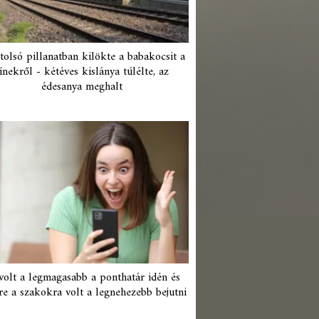
tolsó pillanatban kilökte a babakocsit a
ínekről - kétéves kislánya túlélte, az
édesanya meghalt
 volt a legmagasabb a ponthatár idén és
re a szakokra volt a legnehezebb bejutni