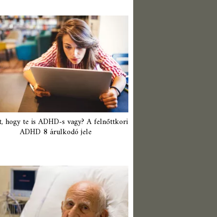
t, hogy te is ADHD-s vagy? A felnőttkori
ADHD 8 árulkodó jele