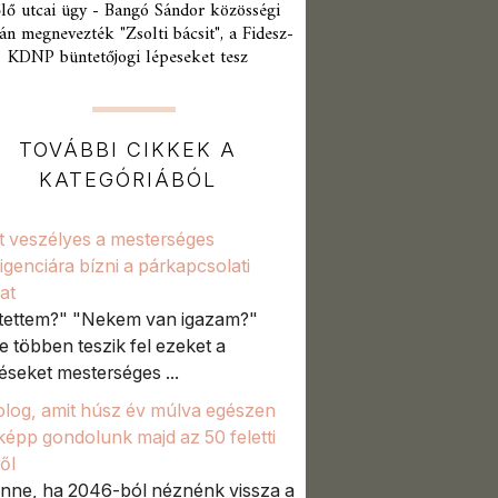
lő utcai ügy - Bangó Sándor közösségi
án megnevezték "Zsolti bácsit", a Fidesz-
KDNP büntetőjogi lépeseket tesz
TOVÁBBI CIKKEK A
KATEGÓRIÁBÓL
t veszélyes a mesterséges
lligenciára bízni a párkapcsolati
at
 tettem?" "Nekem van igazam?"
e többen teszik fel ezeket a
éseket mesterséges ...
olog, amit húsz év múlva egészen
épp gondolunk majd az 50 feletti
ől
enne, ha 2046-ból néznénk vissza a