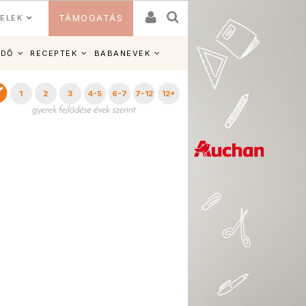
ELEK
TÁMOGATÁS
IDŐ
RECEPTEK
BABANEVEK
1
2
3
4-5
6-7
7-12
12+