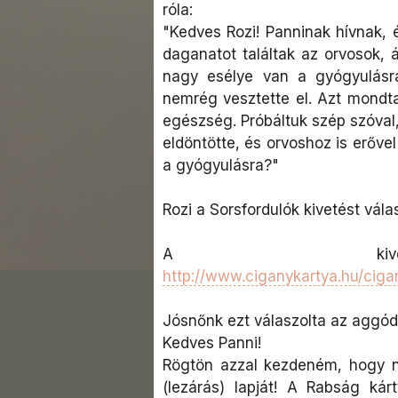
róla:
"Kedves Rozi! Panninak hívnak, 
daganatot találtak az orvosok, 
nagy esélye van a gyógyulásr
nemrég vesztette el. Azt mondt
egészség. Próbáltuk szép szóval,
eldöntötte, és orvoshoz is erővel
a gyógyulásra?"
Rozi a Sorsfordulók kivetést válas
A kivetés
http://www.ciganykartya.hu/ciga
Jósnőnk ezt válaszolta az aggód
Kedves Panni!
Rögtön azzal kezdeném, hogy n
(lezárás) lapját! A Rabság k