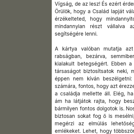
Vígság, de az lesz! És ezért érdem
Örülök, hogy a Család lapját vál
érzékelteted, hogy mindannyi
mindannyian részt vállalva a
segítségére lenni.
A kártya valóban mutatja azt
rabságban, bezárva, semmibe
kialakult betegségért. Ebben 
társaságot biztosítsatok neki, 
éppen nem kíván beszélgetni:
számára, fontos, hogy azt érezz
a családja mellette áll. Elég, 
ám ha látjátok rajta, hogy besz
bármilyen fontos dolgotok is. No
biztosan sokat fog ő is mesélni
megérzi az elmúlás lehetőség
emlékeket. Lehet, hogy többször