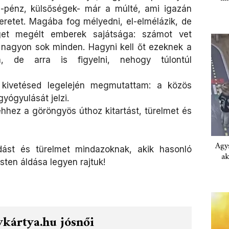
 -pénz, külsőségek- már a múlté, ami igazán
zeretet. Magába fog mélyedni, el-elmélázik, de
get megélt emberek sajátsága: számot vet
e nagyon sok minden. Hagyni kell őt ezeknek a
n, de arra is figyelni, nehogy túlontúl
kivetésed legelején megmutattam: a közös
yógyulását jelzi.
hez a göröngyös úthoz kitartást, türelmet és
Agys
dást és türelmet mindazoknak, akik hasonló
ak
ten áldása legyen rajtuk!
kártya.hu jósnői