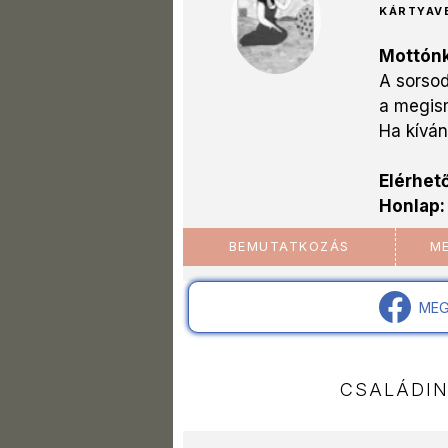
KÁRTYAV
Mottónk
A sorsod
a megism
Ha kívánc
Elérhet
Honlap
BEMUTATKOZÁS
ME
MEG
CSALÁDI