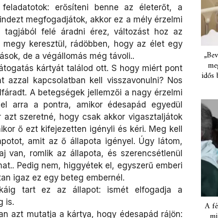
eladatotok: erősíteni benne az életerőt, a
mindezt megfogadjátok, akkor ez a mély érzelmi
tagjából felé áradni érez, változást hoz az
en megy keresztül, rádöbben, hogy az élet egy
„Bev
ások, de a végállomás még távoli..
meg
togatás kártyát találod ott. S hogy miért pont
idős 
t azzal kapcsolatban kell visszavonulni? Nos
lfáradt. A betegségek jellemzői a nagy érzelmi
k el arra a pontra, amikor édesapád egyedül
r azt szeretné, hogy csak akkor vigasztaljátok
kor ő ezt kifejezetten igényli és kéri. Meg kell
apotot, amit az ő állapota igényel. Úgy látom,
baj van, romlik az állapota, és szerencsétlenül
amat.. Pedig nem, higgyétek el, egyszerű emberi
an igaz ez egy beteg embernél.
ig tart ez az állapot: ismét elfogadja a
 is.
A fé
n azt mutatja a kártya, hogy édesapád rájön:
mi