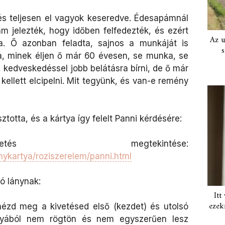
és teljesen el vagyok keseredve. Édesapámnál
ám jelezték, hogy időben felfedezték, és ezért
Az u
a. Ő azonban feladta, sajnos a munkáját is
s
a, minek éljen ő már 60 évesen, se munka, se
 kedveskedéssel jobb belátásra bírni, de ő már
 kellett elcipelni. Mit tegyünk, és van-e remény
ztotta, és a kártya így felelt Panni kérdésére:
 megtekintése:
nykartya/roziszerelem/panni.html
ó lánynak:
Itt
ezek
ézd meg a kivetésed első (kezdet) és utolsó
ártyából nem rögtön és nem egyszerűen lesz