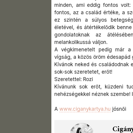
minden, ami eddig fontos volt:
fontos, az a család értéke, a s
ez szintén a súlyos betegsé
életével, és átértékelődik benn
gondolatoknak az átélésébe
melankolikussá váljon.
A végkimenetelt pedig már a 
vígság, a közös öröm édesapád g
Kívánok neked és családodnak eh
sok-sok szeretetet, erőt!
Szeretettel: Rozi
Kívánunk sok erőt, küzdeni tu
nehézségekkel néznek szembe! Is
A
www.ciganykartya.hu
jósnői
Cigány