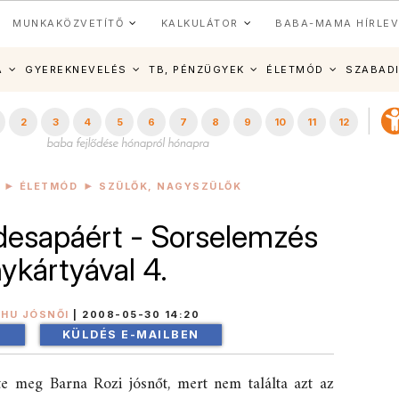
MUNKAKÖZVETÍTŐ
KALKULÁTOR
BABA-MAMA HÍRLEV
A
GYEREKNEVELÉS
TB, PÉNZÜGYEK
ÉLETMÓD
SZABAD
2
3
4
5
6
7
8
9
10
11
12
ÉLETMÓD
SZÜLŐK, NAGYSZÜLŐK
esapáért - Sorselemzés
ykártyával 4.
HU JÓSNŐI
|
2008-05-30 14:20
!
KÜLDÉS E-MAILBEN
te meg Barna Rozi jósnőt, mert nem találta azt az