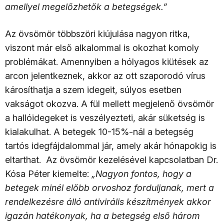
amellyel megelőzhetők a betegségek.”
Az övsömör többszöri kiújulása nagyon ritka,
viszont már első alkalommal is okozhat komoly
problémákat. Amennyiben a hólyagos kiütések az
arcon jelentkeznek, akkor az ott szaporodó vírus
károsíthatja a szem idegeit, súlyos esetben
vakságot okozva. A fül mellett megjelenő övsömör
a hallóidegeket is veszélyezteti, akár süketség is
kialakulhat. A betegek 10-15%-nál a betegség
tartós idegfájdalommal jár, amely akár hónapokig is
eltarthat. Az övsömör kezelésével kapcsolatban Dr.
Kósa Péter kiemelte:
„Nagyon fontos, hogy a
betegek minél előbb orvoshoz forduljanak, mert a
rendelkezésre álló antivirális készítmények akkor
igazán hatékonyak, ha a betegség első három