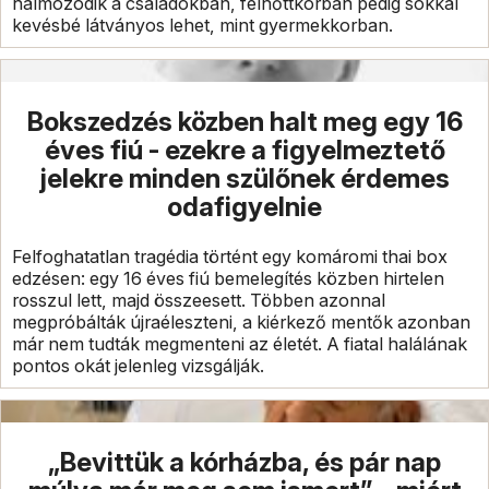
halmozódik a családokban, felnőttkorban pedig sokkal
kevésbé látványos lehet, mint gyermekkorban.
Bokszedzés közben halt meg egy 16
éves fiú - ezekre a figyelmeztető
jelekre minden szülőnek érdemes
odafigyelnie
Felfoghatatlan tragédia történt egy komáromi thai box
edzésen: egy 16 éves fiú bemelegítés közben hirtelen
rosszul lett, majd összeesett. Többen azonnal
megpróbálták újraéleszteni, a kiérkező mentők azonban
már nem tudták megmenteni az életét. A fiatal halálának
pontos okát jelenleg vizsgálják.
„Bevittük a kórházba, és pár nap