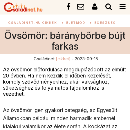
CSALÁDINET.HU CIKKEK
►
ÉLETMÓD
►
EGÉSZSÉG
Övsömör: báránybőrbe bújt
farkas
Családinet
[cikkei]
- 2023-09-15
Az övsömör előfordulása megduplázódott az elmúlt
20 évben. Ha nem kezdik el időben kezelését,
komoly szövődményekhez, akár vaksághoz,
süketséghez és folyamatos fájdalomhoz is
vezethet.
Az övsömör igen gyakori betegség, az Egyesült
Államokban például minden harmadik embernél
kialakul valamikor az élete során. A kockázat az