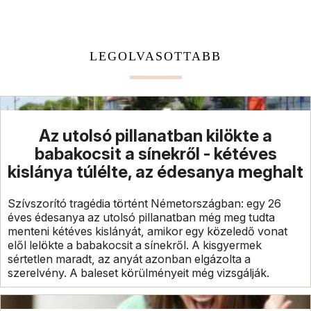
LEGOLVASOTTABB
Az utolsó pillanatban kilökte a
babakocsit a sínekről - kétéves
kislánya túlélte, az édesanya meghalt
Szívszorító tragédia történt Németországban: egy 26
éves édesanya az utolsó pillanatban még meg tudta
menteni kétéves kislányát, amikor egy közeledő vonat
elől lelökte a babakocsit a sínekről. A kisgyermek
sértetlen maradt, az anyát azonban elgázolta a
szerelvény. A baleset körülményeit még vizsgálják.