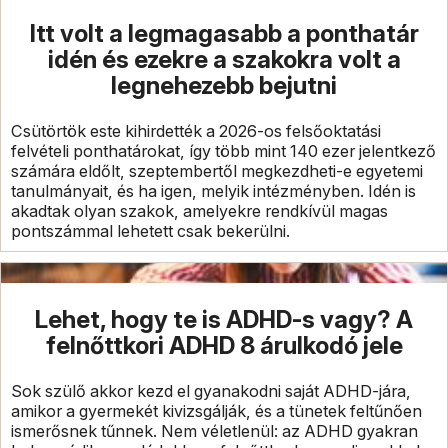
Itt volt a legmagasabb a ponthatár
idén és ezekre a szakokra volt a
legnehezebb bejutni
Csütörtök este kihirdették a 2026-os felsőoktatási
felvételi ponthatárokat, így több mint 140 ezer jelentkező
számára eldőlt, szeptembertől megkezdheti-e egyetemi
tanulmányait, és ha igen, melyik intézményben. Idén is
akadtak olyan szakok, amelyekre rendkívül magas
pontszámmal lehetett csak bekerülni.
Lehet, hogy te is ADHD-s vagy? A
felnőttkori ADHD 8 árulkodó jele
Sok szülő akkor kezd el gyanakodni saját ADHD-jára,
amikor a gyermekét kivizsgálják, és a tünetek feltűnően
ismerősnek tűnnek. Nem véletlenül: az ADHD gyakran