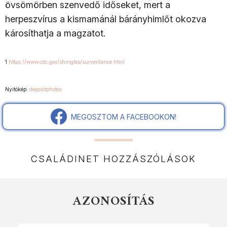
övsömörben szenvedő időseket, mert a
herpeszvírus a kismamánál bárányhimlőt okozva
károsíthatja a magzatot.
1
https://www.cdc.gov/shingles/surveillance.html
Nyitókép:
depositphotos
MEGOSZTOM A FACEBOOKON!
CSALÁDINET HOZZÁSZÓLÁSOK
AZONOSÍTÁS