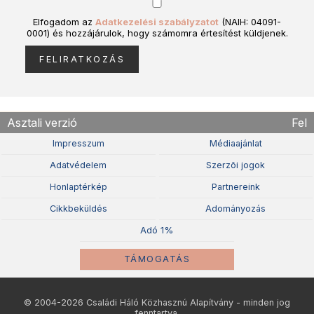
Elfogadom az
Adatkezelési szabályzatot
(NAIH: 04091-
0001) és hozzájárulok, hogy számomra értesítést küldjenek.
Asztali verzió
Fel
Impresszum
Médiaajánlat
Adatvédelem
Szerzõi jogok
Honlaptérkép
Partnereink
Cikkbeküldés
Adományozás
Adó 1%
TÁMOGATÁS
© 2004-2026 Családi Háló Közhasznú Alapítvány - minden jog
fenntartva.