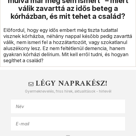
múlva már meg sem ismert” – miért
válik zavarttá az idős beteg a
kórházban, és mit tehet a család?
Előfordul, hogy egy idős embert még tiszta tudattal
visznek kórházba, néhány nappal később pedig zavarttá
válik, nem ismeri fel a hozzátartozóit, vagy szokatlanul
aluszékony lesz. Ez nem feltétlenül demencia, hanem
gyakran kórházi delírium. Mit kell erről tudni, és hogyan
segíthet a család?
LÉGY NAPRAKÉSZ!
Gyermeknevelés, friss hírek, aktualitások - hírlevél