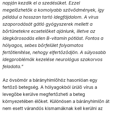
napján kezdik el a szedésüket. Ezzel
megelőzhetők a komolyabb szövődmények, így
például a hosszan tartó idegfájdalom. A vírus
szaporodását gátló gyógyszerek mellett a
bőrtünetekre ecsetelőket ajánlunk, illetve az
idegkárosodás ellen B-vitamin pótlást. Fontos a
hólyagos, sebes bőrfelület folyamatos
fertőtlenítése, nehogy elfertőződjön. A súlyosabb
idegproblémák kezelése neurológus szakorvos
feladata.”
Az övsömör a bárányhimlőhöz hasonlóan egy
fertőző betegség. A hólyagokból ürülő vírus a
levegőbe kerülve megfertőzheti a beteg
környezetében élőket. Különösen a bárányhimlőn át
nem esett várandós kismamáknak kell kerülni az