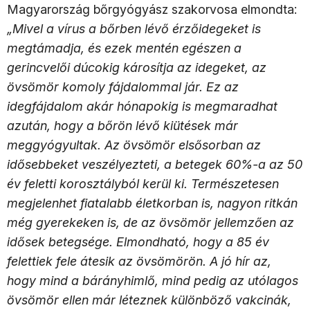
Magyarország bőrgyógyász szakorvosa elmondta:
„Mivel a vírus a bőrben lévő érzőidegeket is
megtámadja, és ezek mentén egészen a
gerincvelői dúcokig károsítja az idegeket, az
övsömör komoly fájdalommal jár. Ez az
idegfájdalom akár hónapokig is megmaradhat
azután, hogy a bőrön lévő kiütések már
meggyógyultak. Az övsömör elsősorban az
idősebbeket veszélyezteti, a betegek 60%-a az 50
év feletti korosztályból kerül ki. Természetesen
megjelenhet fiatalabb életkorban is, nagyon ritkán
még gyerekeken is, de az övsömör jellemzően az
idősek betegsége. Elmondható, hogy a 85 év
felettiek fele átesik az övsömörön. A jó hír az,
hogy mind a bárányhimlő, mind pedig az utólagos
övsömör ellen már léteznek különböző vakcinák,