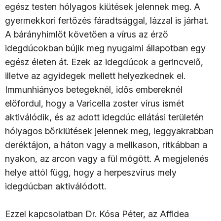
egész testen hólyagos kiütések jelennek meg. A
gyermekkori fertőzés fáradtsággal, lázzal is járhat.
A bárányhimlőt követően a vírus az érző
idegdúcokban bújik meg nyugalmi állapotban egy
egész életen át. Ezek az idegdúcok a gerincvelő,
illetve az agyidegek mellett helyezkednek el.
Immunhiányos betegeknél, idős embereknél
előfordul, hogy a Varicella zoster vírus ismét
aktiválódik, és az adott idegdúc ellátási területén
hólyagos bőrkiütések jelennek meg, leggyakrabban
deréktájon, a háton vagy a mellkason, ritkábban a
nyakon, az arcon vagy a fül mögött. A megjelenés
helye attól függ, hogy a herpeszvírus mely
idegdúcban aktiválódott.
Ezzel kapcsolatban Dr. Kósa Péter, az Affidea