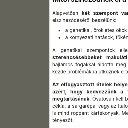
Alapvetően
két szempont va
elszíneződéséről beszélünk:
a genetikai, örökletes okok
a környezeti hatások, főké
A genetikai szempontok e
szerencsésebbeket makulát
hajlamos fogakkal áldotta meg
kezde problémákba ütköznek e te
Az elfogyasztott ételek hely
azért, hogy kedvezzünk a f
megtartásának.
Óvatosan kell bá
cékla, a sárgarépa, vagy az ital
is mind roppant kártékonyak. Me
tényezőt.