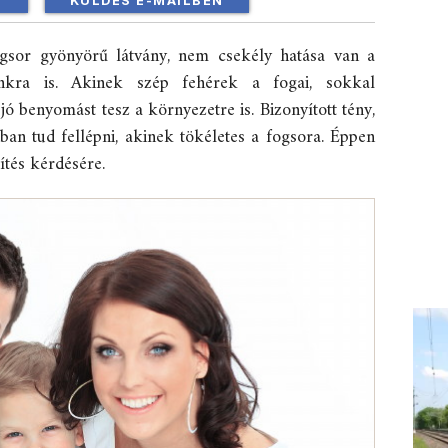
!
KÜLDÉS E-MAILBEN
ogsor gyönyörű látvány, nem csekély hatása van a
unkra is. Akinek szép fehérek a fogai, sokkal
jó benyomást tesz a környezetre is. Bizonyított tény,
an tud fellépni, akinek tökéletes a fogsora. Éppen
ítés kérdésére.