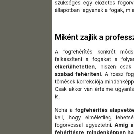
szükséges egy előzetes fogorvo
állapotban legyenek a fogak, mie
Miként zajlik a profess
A fogfehérítés konkrét móds
felkészíteni a fogakat a fol
elkerülhetetlen
, hiszen csak
szabad fehéríteni
. A rossz fo
tömések korrekciója mindenképpen
Csak akkor van értelme ugyani
is.
Noha a
fogfehérítés alapvető
kell, hogy elméletileg lehet
fogorvossal egyeztetni.
Amíg a
fehérítésre, mindenképpen ha