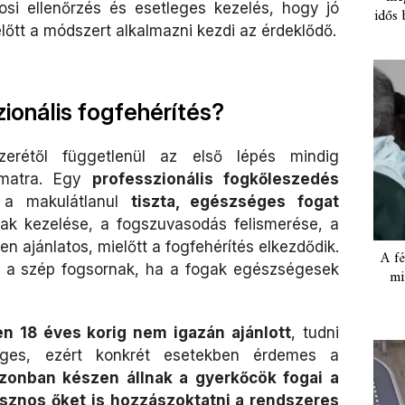
si ellenőrzés és esetleges kezelés, hogy jó
idős 
lőtt a módszert alkalmazni kezdi az érdeklődő.
zionális fogfehérítés?
zerétől függetlenül az első lépés mindig
yamatra. Egy
professzionális fogkőleszedés
 a makulátlanul
tiszta, egészséges fogat
gak kezelése, a fogszuvasodás felismerése, a
 ajánlatos, mielőtt a fogfehérítés elkezdődik.
A fé
s a szép fogsornak, ha a fogak egészségesek
mi
en 18 éves korig nem igazán ajánlott
, tudni
séges, ezért konkrét esetekben érdemes a
zonban készen állnak a gyerkőcök fogai a
sznos őket is hozzászoktatni a rendszeres