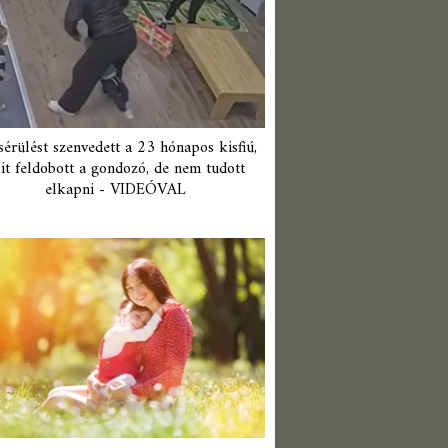
érülést szenvedett a 23 hónapos kisfiú,
it feldobott a gondozó, de nem tudott
elkapni - VIDEÓVAL