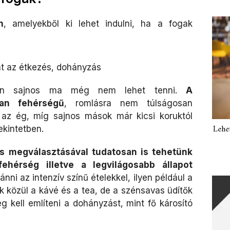
n
, amelyekből ki lehet indulni, ha a fogak
nt az étkezés, dohányzás
llen sajnos ma még nem lehet tenni.
A
lan fehérségű
, romlásra nem túlságosan
 az ég, míg sajnos mások már kicsi koruktól
Lehe
kintetben.
es megválasztásával tudatosan is tehetünk
ehérség illetve a legvilágosabb állapot
nni az intenzív színű ételekkel, ilyen például a
ok közül a kávé és a tea, de a szénsavas üdítők
g kell említeni a dohányzást, mint fő károsító