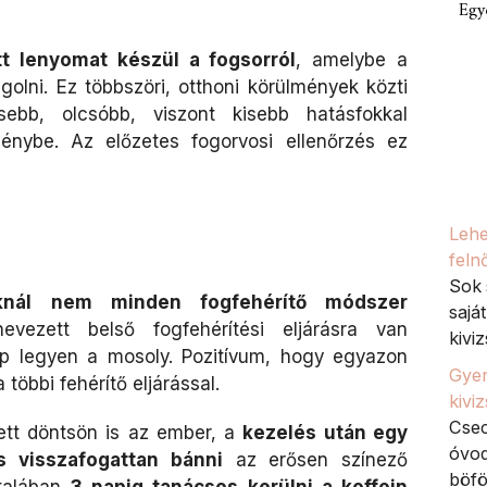
Egy
t lenyomat készül a fogsorról
, amelybe a
golni. Ez többszöri, otthoni körülmények közti
sebb, olcsóbb, viszont kisebb hatásfokkal
énybe. Az előzetes fogorvosi ellenőrzés ez
Lehe
feln
Sok 
aknál nem minden fogfehérítő módszer
sajá
nevezett belső fogfehérítési eljárásra van
kiviz
p legyen a mosoly. Pozitívum, hogy egyazon
Gyer
többi fehérítő eljárással.
kivi
Csec
lett döntsön is az ember, a
kezelés után egy
óvod
 visszafogattan bánni
az erősen színező
böfö
ltalában
3 napig tanácsos kerülni a koffein