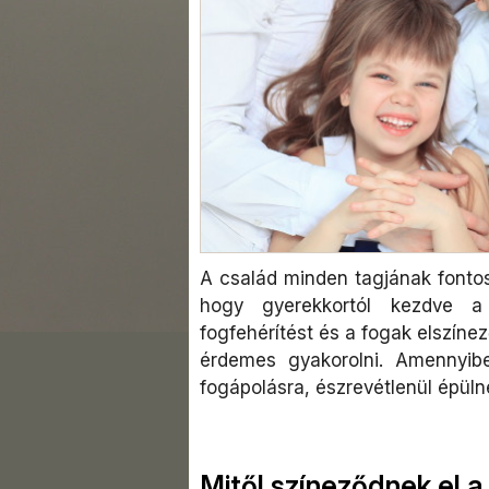
A család minden tagjának fontos 
hogy gyerekkortól kezdve a 
fogfehérítést és a fogak elszín
érdemes gyakorolni. Amennyib
fogápolásra, észrevétlenül épül
Mitől színeződnek el a