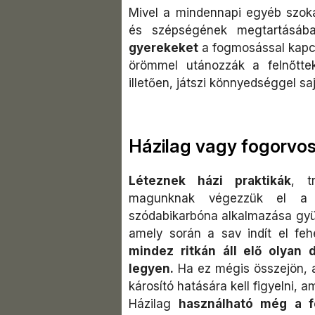
Mivel a mindennapi egyéb szok
és szépségének megtartásáb
gyerekeket
a fogmosással kapcs
örömmel utánozzák a felnőttek
illetően, játszi könnyedséggel saj
Házilag vagy fogorvos
Léteznek házi praktikák
, t
magunknak végezzük el a f
szódabikarbóna alkalmazása gyüm
amely során a sav indít el feh
mindez ritkán áll elő olyan
legyen.
Ha ez mégis összejön, a
károsító hatására kell figyelni, a
Házilag
használható még a fe