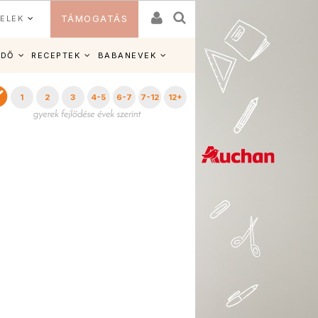
ELEK
TÁMOGATÁS
IDŐ
RECEPTEK
BABANEVEK
1
2
3
4-5
6-7
7-12
12+