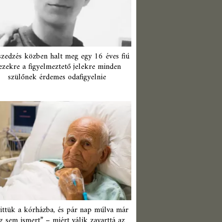
zedzés közben halt meg egy 16 éves fiú
ezekre a figyelmeztető jelekre minden
szülőnek érdemes odafigyelnie
ittük a kórházba, és pár nap múlva már
 sem ismert” – miért válik zavarttá az