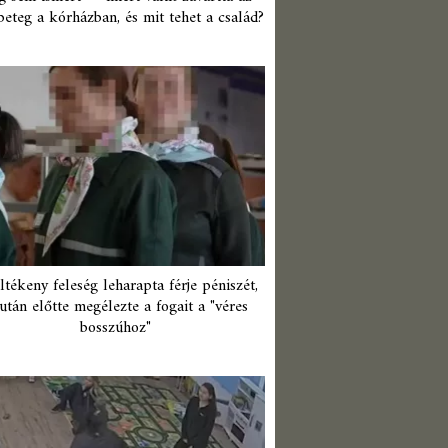
beteg a kórházban, és mit tehet a család?
ltékeny feleség leharapta férje péniszét,
után előtte megélezte a fogait a "véres
bosszúhoz"