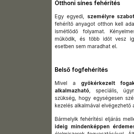
Otthoni sínes fehérítés
Egy egyedi,
személyre szabot
fehérítő anyagot otthon kell ada
ismétlődő folyamat. Kényelme
működik, és több időt vesz ig
esetben sem maradhat el.
Belső fogfehérítés
Mivel a
gyökérkezelt fog
alkalmazható
, speciális, úgy
szükség, hogy egységesen szé
kezelés alkalmával elvégezhető a 
Bármelyik fehérítési eljárás mel
ideig mindenképpen érdemes
élelmiszerek fogyasztásával. Á