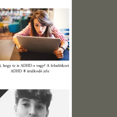
t, hogy te is ADHD-s vagy? A felnőttkori
ADHD 8 árulkodó jele