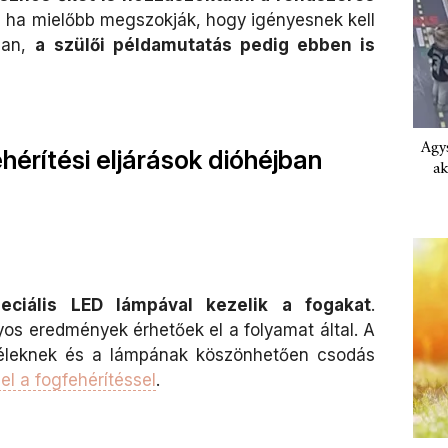
 ha mielőbb megszokják, hogy igényesnek kell
tban,
a szülői példamutatás pedig ebben is
Agys
érítési eljárások dióhéjban
ak
eciális LED lámpával kezelik a fogakat
.
yos eredmények érhetőek el a folyamat által. A
 géleknek és a lámpának köszönhetően csodás
el a fogfehérítéssel
.