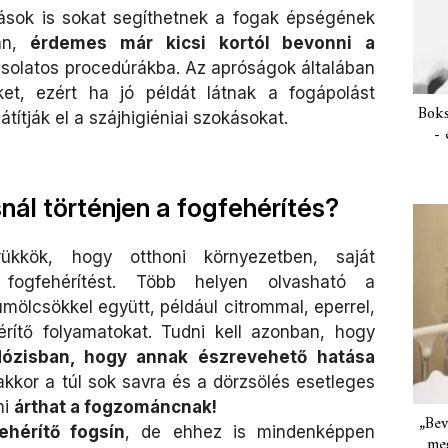
ások is sokat segíthetnek a fogak épségének
an,
érdemes már kicsi kortól bevonni a
olatos procedúrákba. Az apróságok általában
et, ezért ha jó példát látnak a fogápolást
Boks
átítják el a szájhigiéniai szokásokat.
- 
nál történjen a fogfehérítés?
rükkök, hogy otthoni környezetben, saját
ogfehérítést. Több helyen olvasható a
ölcsökkel együtt, például citrommal, eperrel,
érítő folyamatokat. Tudni kell azonban, hogy
 dózisban, hogy annak észrevehető hatása
kkor a túl sok savra és a dörzsölés esetleges
mi
árthat a fogzománcnak!
„Bev
hérítő fogsín
, de ehhez is mindenképpen
meg