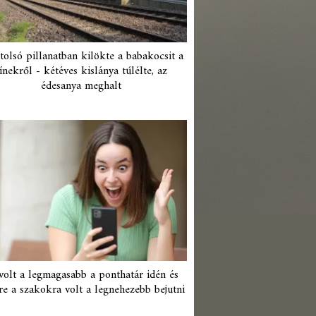
tolsó pillanatban kilökte a babakocsit a
ínekről - kétéves kislánya túlélte, az
édesanya meghalt
 volt a legmagasabb a ponthatár idén és
re a szakokra volt a legnehezebb bejutni