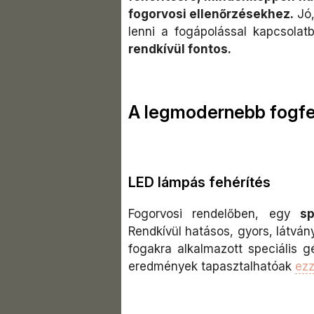
fogorvosi ellenőrzésekhez.
Jó,
lenni a fogápolással kapcsola
rendkívül fontos.
A legmodernebb fogfeh
LED lámpás fehérítés
Fogorvosi rendelőben, egy
sp
Rendkívül hatásos, gyors, látván
fogakra alkalmazott speciális
eredmények tapasztalhatóak
ezz