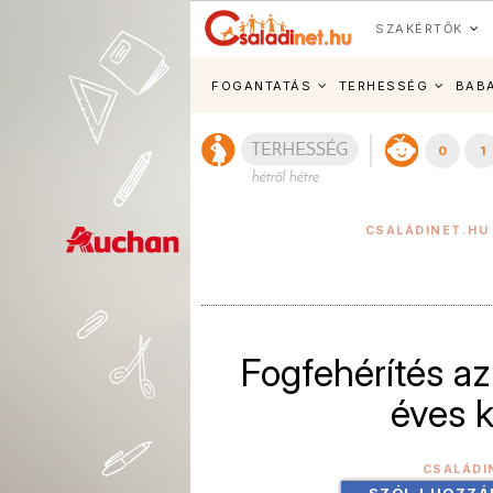
SZAKÉRTŐK
FOGANTATÁS
TERHESSÉG
BAB
0
1
CSALÁDINET.HU
Fogfehérítés a
éves k
CSALÁDI