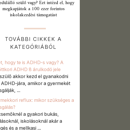
edülálló szülő vagy? Ezt intézd el, hogy
megkapjátok a 100 ezer forintos
iskolakezdési támogatást
TOVÁBBI CIKKEK A
KATEGÓRIÁBÓL
t, hogy te is ADHD-s vagy? A
őttkori ADHD 8 árulkodó jele
szülő akkor kezd el gyanakodni
t ADHD-jára, amikor a gyermekét
sgálják, ...
mekkori reflux: mikor szükséges a
zsgálás?
semőknél a gyakori bukás,
ásoknál, iskolásoknál akár a
gés és a mellkasi ...