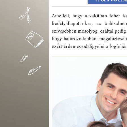
SZÓLJ HOZZÁ
Amellett, hogy a vakítóan fehér f
kedélyállapotunkra, az önbizalm
szívesebben mosolyog, ezáltal pedig 
hogy határozottabban, magabiztosabb
ezért érdemes odafigyelni a fogfehér