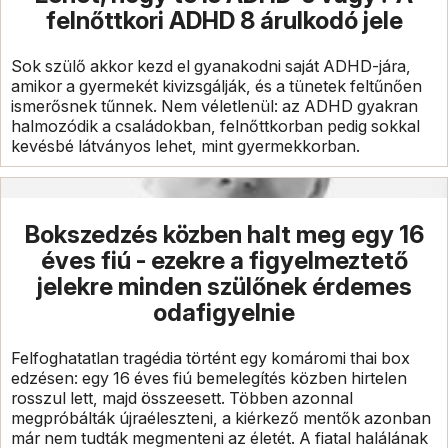
felnőttkori ADHD 8 árulkodó jele
Sok szülő akkor kezd el gyanakodni saját ADHD-jára,
amikor a gyermekét kivizsgálják, és a tünetek feltűnően
ismerősnek tűnnek. Nem véletlenül: az ADHD gyakran
halmozódik a családokban, felnőttkorban pedig sokkal
kevésbé látványos lehet, mint gyermekkorban.
Bokszedzés közben halt meg egy 16
éves fiú - ezekre a figyelmeztető
jelekre minden szülőnek érdemes
odafigyelnie
Felfoghatatlan tragédia történt egy komáromi thai box
edzésen: egy 16 éves fiú bemelegítés közben hirtelen
rosszul lett, majd összeesett. Többen azonnal
megpróbálták újraéleszteni, a kiérkező mentők azonban
már nem tudták megmenteni az életét. A fiatal halálának