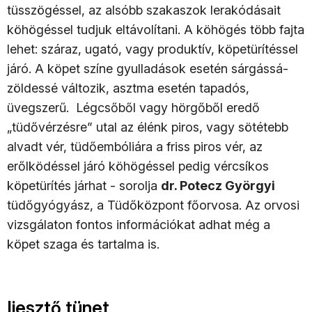
tüsszögéssel, az alsóbb szakaszok lerakódásait
köhögéssel tudjuk eltávolítani. A köhögés több fajta
lehet: száraz, ugató, vagy produktív, köpetürítéssel
járó. A köpet színe gyulladások esetén sárgássá-
zöldessé változik, asztma esetén tapadós,
üvegszerű. Légcsőből vagy hörgőből eredő
„tüdővérzésre” utal az élénk piros, vagy sötétebb
alvadt vér, tüdőembóliára a friss piros vér, az
erőlködéssel járó köhögéssel pedig vércsíkos
köpetürítés járhat - sorolja
dr. Potecz Györgyi
tüdőgyógyász, a Tüdőközpont főorvosa. Az orvosi
vizsgálaton fontos információkat adhat még a
köpet szaga és tartalma is.
Ijesztő tünet