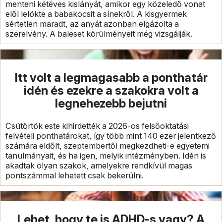
menteni kétéves kislányát, amikor egy közeledő vonat
elől lelökte a babakocsit a sínekről. A kisgyermek
sértetlen maradt, az anyát azonban elgázolta a
szerelvény. A baleset körülményeit még vizsgálják.
Itt volt a legmagasabb a ponthatár
idén és ezekre a szakokra volt a
legnehezebb bejutni
Csütörtök este kihirdették a 2026-os felsőoktatási
felvételi ponthatárokat, így több mint 140 ezer jelentkező
számára eldőlt, szeptembertől megkezdheti-e egyetemi
tanulmányait, és ha igen, melyik intézményben. Idén is
akadtak olyan szakok, amelyekre rendkívül magas
pontszámmal lehetett csak bekerülni.
Lehet, hogy te is ADHD-s vagy? A