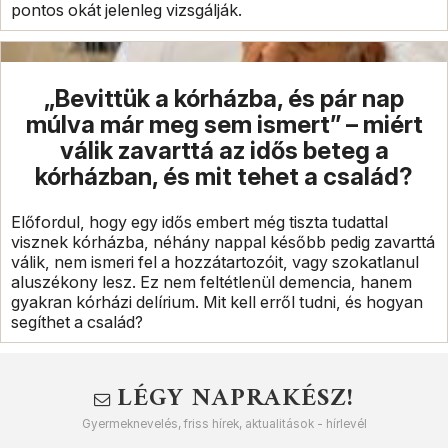
pontos okát jelenleg vizsgálják.
„Bevittük a kórházba, és pár nap
múlva már meg sem ismert” – miért
válik zavarttá az idős beteg a
kórházban, és mit tehet a család?
Előfordul, hogy egy idős embert még tiszta tudattal
visznek kórházba, néhány nappal később pedig zavarttá
válik, nem ismeri fel a hozzátartozóit, vagy szokatlanul
aluszékony lesz. Ez nem feltétlenül demencia, hanem
gyakran kórházi delírium. Mit kell erről tudni, és hogyan
segíthet a család?
LÉGY NAPRAKÉSZ!
Gyermeknevelés, friss hírek, aktualitások - hírlevél