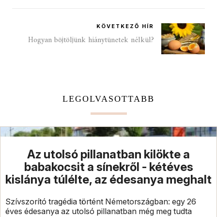
KÖVETKEZŐ HÍR
Hogyan böjtöljünk hiánytünetek nélkül?
LEGOLVASOTTABB
Az utolsó pillanatban kilökte a
babakocsit a sínekről - kétéves
kislánya túlélte, az édesanya meghalt
Szívszorító tragédia történt Németországban: egy 26
éves édesanya az utolsó pillanatban még meg tudta