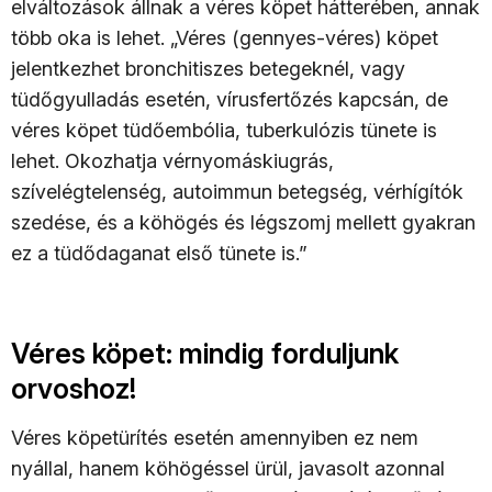
elváltozások állnak a véres köpet hátterében, annak
több oka is lehet. „Véres (gennyes-véres) köpet
jelentkezhet bronchitiszes betegeknél, vagy
tüdőgyulladás esetén, vírusfertőzés kapcsán, de
véres köpet tüdőembólia, tuberkulózis tünete is
lehet. Okozhatja vérnyomáskiugrás,
szívelégtelenség, autoimmun betegség, vérhígítók
szedése, és a köhögés és légszomj mellett gyakran
ez a tüdődaganat első tünete is.”
Véres köpet: mindig forduljunk
orvoshoz!
Véres köpetürítés esetén amennyiben ez nem
nyállal, hanem köhögéssel ürül, javasolt azonnal