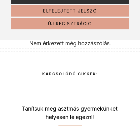
ELFELEJTETT JELSZÓ
ÚJ REGISZTRÁCIÓ
Nem érkezett még hozzászólás.
KAPCSOLÓDÓ CIKKEK:
Tanítsuk meg asztmás gyermekünket
helyesen lélegezni!