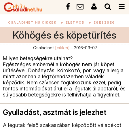
CSALÁDINET.HU CIKKEK
►
ÉLETMÓD
►
EGÉSZSÉG
Köhögés és köpetürítés
Családinet
[cikkei]
- 2016-03-07
Milyen betegségekre utalhat?
Egészséges embernél a köhögés nem jár köpet
ürítésével. Dohányzás, kórokozó, por, vagy allergia
miatt azonban a légzőrendszerben váladék
képződik. Nem szívesen foglalkozunk ezzel, pedig
fontos információkat árul el a légutak állapotáról, és
súlyosabb betegségekre is felhívhatja a figyelmet.
Gyulladást, asztmát is jelezhet
A légutak felső szakaszában képződött váladékot