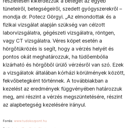
részletesen kikérdezzük a beteget az egyéb
tüneteiről, betegségeiről, szedett gyógyszerekről –
mondja dr. Potecz Görgyi. „Az elmondottak és a
fizikai vizsgálat alapján szükség van célzott
laborvizsgálatra, gégészeti vizsgálatra, röntgen,
vagy CT vizsgálatra. Véres köpet esetén a
hörgőtükrözés is segít, hogy a vérzés helyét és
pontos okát meghatározzuk, ha tüdőembólia
kizárható és hörgőből ürülő vérzésről van szó. Ezek
a vizsgálatok általában kórházi körülmények között,
fekvőbetegként történnek. A továbbiakban a
kezelést az eredmények függvényében határozzuk
meg, ami részint a vérzés megszüntetésére, részint
az alapbetegség kezelésére irányul.
Forrás:
www.tudokozpont.hu