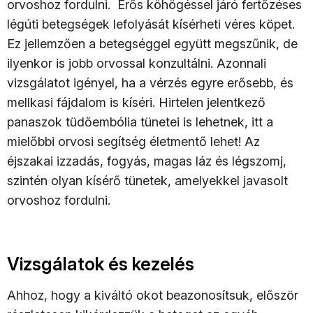
orvoshoz fordulni. Erős köhögéssel járó fertőzéses
légúti betegségek lefolyását kísérheti véres köpet.
Ez jellemzően a betegséggel együtt megszűnik, de
ilyenkor is jobb orvossal konzultálni. Azonnali
vizsgálatot igényel, ha a vérzés egyre erősebb, és
mellkasi fájdalom is kíséri. Hirtelen jelentkező
panaszok tüdőembólia tünetei is lehetnek, itt a
mielőbbi orvosi segítség életmentő lehet! Az
éjszakai izzadás, fogyás, magas láz és légszomj,
szintén olyan kísérő tünetek, amelyekkel javasolt
orvoshoz fordulni.
Vizsgálatok és kezelés
Ahhoz, hogy a kiváltó okot beazonosítsuk, először