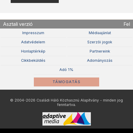
Asztali verzió
Fel
Impresszum
Médiaajánlat
Adatvédelem
Szerzõi jogok
Honlaptérkép
Partnereink
Cikkbeküldés
Adományozás
Adó 1%
TÁMOGATÁS
© 2004-2026 Családi Háló Közhasznú Alapítvány - minden jog
fenntartva.