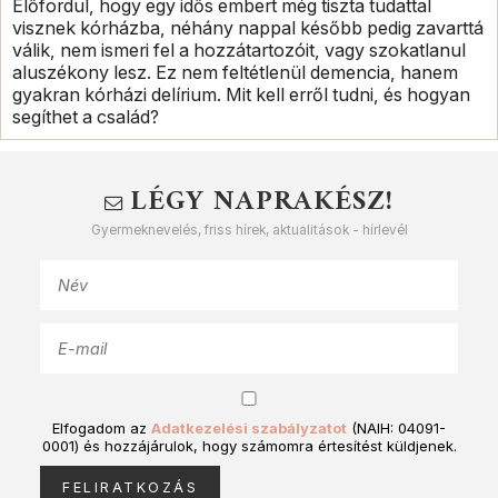
Előfordul, hogy egy idős embert még tiszta tudattal
visznek kórházba, néhány nappal később pedig zavarttá
válik, nem ismeri fel a hozzátartozóit, vagy szokatlanul
aluszékony lesz. Ez nem feltétlenül demencia, hanem
gyakran kórházi delírium. Mit kell erről tudni, és hogyan
segíthet a család?
LÉGY NAPRAKÉSZ!
Gyermeknevelés, friss hírek, aktualitások - hírlevél
Elfogadom az
Adatkezelési szabályzatot
(NAIH: 04091-
0001) és hozzájárulok, hogy számomra értesítést küldjenek.