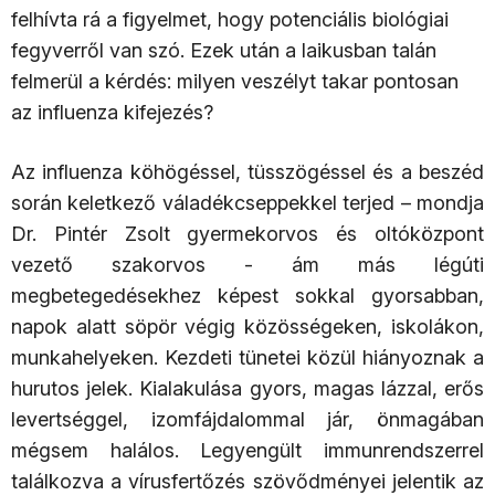
felhívta rá a figyelmet, hogy potenciális biológiai
fegyverről van szó. Ezek után a laikusban talán
felmerül a kérdés: milyen veszélyt takar pontosan
az influenza kifejezés?
Az influenza köhögéssel, tüsszögéssel és a beszéd
során keletkező váladékcseppekkel terjed – mondja
Dr. Pintér Zsolt gyermekorvos és oltóközpont
vezető szakorvos - ám más légúti
megbetegedésekhez képest sokkal gyorsabban,
napok alatt söpör végig közösségeken, iskolákon,
munkahelyeken. Kezdeti tünetei közül hiányoznak a
hurutos jelek. Kialakulása gyors, magas lázzal, erős
levertséggel, izomfájdalommal jár, önmagában
mégsem halálos. Legyengült immunrendszerrel
találkozva a vírusfertőzés szövődményei jelentik az