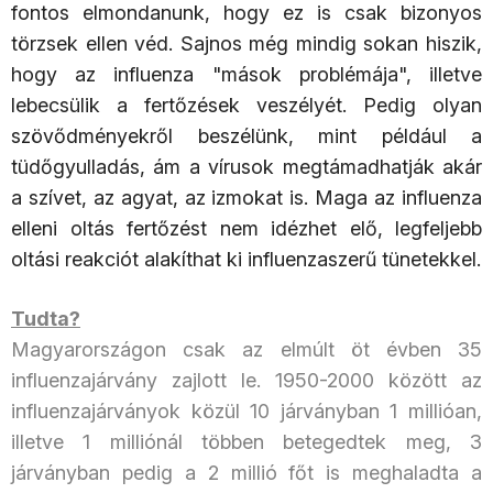
fontos elmondanunk, hogy ez is csak bizonyos
törzsek ellen véd. Sajnos még mindig sokan hiszik,
hogy az influenza "mások problémája", illetve
lebecsülik a fertőzések veszélyét. Pedig olyan
szövődményekről beszélünk, mint például a
tüdőgyulladás, ám a vírusok megtámadhatják akár
a szívet, az agyat, az izmokat is. Maga az influenza
elleni oltás fertőzést nem idézhet elő, legfeljebb
oltási reakciót alakíthat ki influenzaszerű tünetekkel.
Tudta?
Magyarországon csak az elmúlt öt évben 35
influenzajárvány zajlott le. 1950-2000 között az
influenzajárványok közül 10 járványban 1 millióan,
illetve 1 milliónál többen betegedtek meg, 3
járványban pedig a 2 millió főt is meghaladta a