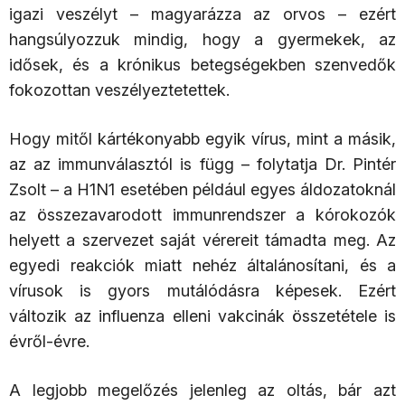
igazi veszélyt – magyarázza az orvos – ezért
hangsúlyozzuk mindig, hogy a gyermekek, az
idősek, és a krónikus betegségekben szenvedők
fokozottan veszélyeztetettek.
Hogy mitől kártékonyabb egyik vírus, mint a másik,
az az immunválasztól is függ – folytatja Dr. Pintér
Zsolt – a H1N1 esetében például egyes áldozatoknál
az összezavarodott immunrendszer a kórokozók
helyett a szervezet saját vérereit támadta meg. Az
egyedi reakciók miatt nehéz általánosítani, és a
vírusok is gyors mutálódásra képesek. Ezért
változik az influenza elleni vakcinák összetétele is
évről-évre.
A legjobb megelőzés jelenleg az oltás, bár azt