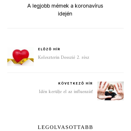
A legjobb mémek a koronavírus
idején
ELŐZŐ HÍR
Koleszterin Dosszié 2. rész
KÖVETKEZŐ HÍR
Idén kerülje el az influenzát!
LEGOLVASOTTABB