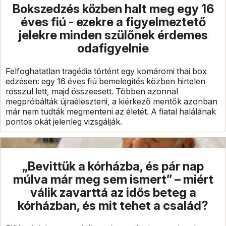
Bokszedzés közben halt meg egy 16
éves fiú - ezekre a figyelmeztető
jelekre minden szülőnek érdemes
odafigyelnie
Felfoghatatlan tragédia történt egy komáromi thai box
edzésen: egy 16 éves fiú bemelegítés közben hirtelen
rosszul lett, majd összeesett. Többen azonnal
megpróbálták újraéleszteni, a kiérkező mentők azonban
már nem tudták megmenteni az életét. A fiatal halálának
pontos okát jelenleg vizsgálják.
„Bevittük a kórházba, és pár nap
múlva már meg sem ismert” – miért
válik zavarttá az idős beteg a
kórházban, és mit tehet a család?