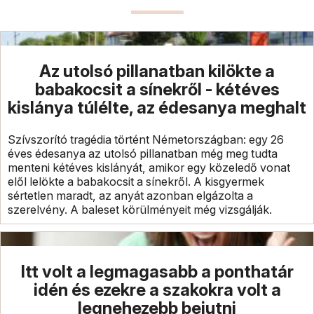
Az utolsó pillanatban kilökte a
babakocsit a sínekről - kétéves
kislánya túlélte, az édesanya meghalt
Szívszorító tragédia történt Németországban: egy 26
éves édesanya az utolsó pillanatban még meg tudta
menteni kétéves kislányát, amikor egy közeledő vonat
elől lelökte a babakocsit a sínekről. A kisgyermek
sértetlen maradt, az anyát azonban elgázolta a
szerelvény. A baleset körülményeit még vizsgálják.
Itt volt a legmagasabb a ponthatár
idén és ezekre a szakokra volt a
legnehezebb bejutni