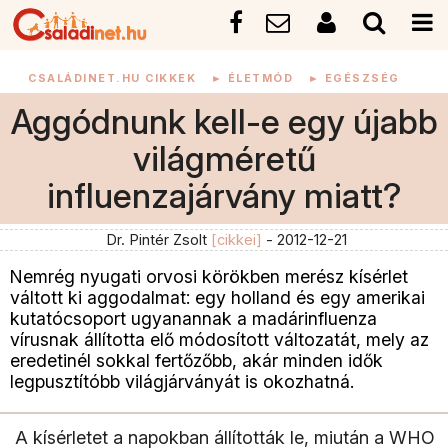
CSALÁDINET.HU CIKKEK
►
ÉLETMÓD
►
EGÉSZSÉG
Aggódnunk kell-e egy újabb
világméretű
influenzajárvány miatt?
Dr. Pintér Zsolt
[cikkei]
- 2012-12-21
Nemrég nyugati orvosi körökben merész kísérlet
váltott ki aggodalmat: egy holland és egy amerikai
kutatócsoport ugyanannak a madárinfluenza
vírusnak állította elő módosított változatát, mely az
eredetinél sokkal fertőzőbb, akár minden idők
legpusztítóbb világjárványát is okozhatná.
A kísérletet a napokban állították le, miután a WHO