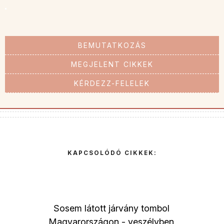
BEMUTATKOZÁS
MEGJELENT CIKKEK
KÉRDEZZ-FELELEK
KAPCSOLÓDÓ CIKKEK:
Sosem látott járvány tombol
Magyarországon - veszélyben