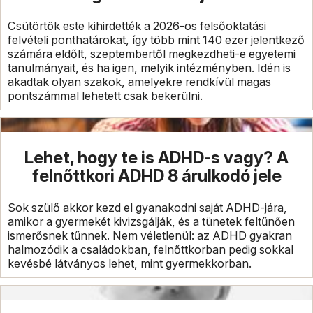
Csütörtök este kihirdették a 2026-os felsőoktatási
felvételi ponthatárokat, így több mint 140 ezer jelentkező
számára eldőlt, szeptembertől megkezdheti-e egyetemi
tanulmányait, és ha igen, melyik intézményben. Idén is
akadtak olyan szakok, amelyekre rendkívül magas
pontszámmal lehetett csak bekerülni.
Lehet, hogy te is ADHD-s vagy? A
felnőttkori ADHD 8 árulkodó jele
Sok szülő akkor kezd el gyanakodni saját ADHD-jára,
amikor a gyermekét kivizsgálják, és a tünetek feltűnően
ismerősnek tűnnek. Nem véletlenül: az ADHD gyakran
halmozódik a családokban, felnőttkorban pedig sokkal
kevésbé látványos lehet, mint gyermekkorban.