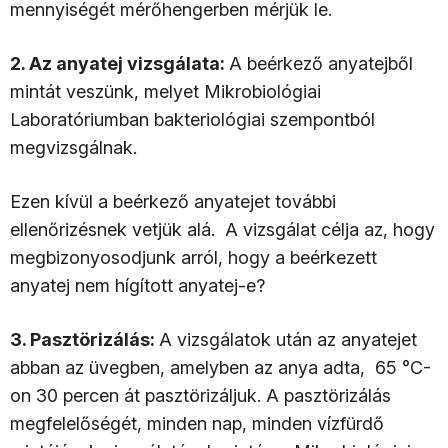
mennyiségét mérőhengerben mérjük le.
2. Az anyatej vizsgálata:
A beérkező anyatejből
mintát veszünk, melyet Mikrobiológiai
Laboratóriumban bakteriológiai szempontból
megvizsgálnak.
Ezen kívül a beérkező anyatejet további
ellenőrizésnek vetjük alá. A vizsgálat célja az, hogy
megbizonyosodjunk arról, hogy a beérkezett
anyatej nem hígított anyatej-e?
3. Pasztörizálás:
A vizsgálatok után az anyatejet
abban az üvegben, amelyben az anya adta, 65 °C-
on 30 percen át pasztörizáljuk. A pasztörizálás
megfelelőségét, minden nap, minden vízfürdő