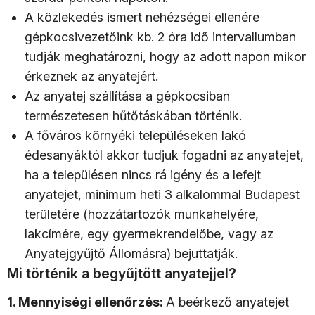
A közlekedés ismert nehézségei ellenére
gépkocsivezetőink kb. 2 óra idő intervallumban
tudják meghatározni, hogy az adott napon mikor
érkeznek az anyatejért.
Az anyatej szállítása a gépkocsiban
természetesen hűtőtáskában történik.
A főváros környéki településeken lakó
édesanyáktól akkor tudjuk fogadni az anyatejet,
ha a településen nincs rá igény és a lefejt
anyatejet, minimum heti 3 alkalommal Budapest
területére (hozzátartozók munkahelyére,
lakcímére, egy gyermekrendelőbe, vagy az
Anyatejgyűjtő Állomásra) bejuttatják.
Mi történik a begyűjtött anyatejjel?
1. Mennyiségi ellenőrzés:
A beérkező anyatejet