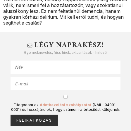
válik, nem ismeri fel a hozzátartozóit, vagy szokatlanul
aluszékony lesz. Ez nem feltétlenül demencia, hanem
gyakran kórházi delírium. Mit kell erről tudni, és hogyan
segíthet a család?
LÉGY NAPRAKÉSZ!
Gyermeknevelés, friss hírek, aktualitások - hírlevél
Elfogadom az
Adatkezelési szabályzatot
(NAIH: 04091-
0001) és hozzájárulok, hogy számomra értesítést küldjenek.