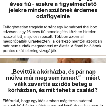
éves fiú - ezekre a figyelmeztető
jelekre minden szülőnek érdemes
odafigyelnie
Felfoghatatlan tragédia történt egy komáromi thai box
edzésen: egy 16 éves fiú bemelegítés közben hirtelen
rosszul lett, majd összeesett. Többen azonnal
megpróbálták újraéleszteni, a kiérkező mentők azonban
már nem tudták megmenteni az életét. A fiatal halálának
pontos okát jelenleg vizsgálják.
„Bevittük a kórházba, és pár nap
múlva már meg sem ismert” – miért
válik zavarttá az idős beteg a
kórházban, és mit tehet a család?
Előfordul, hogy egy idős embert még tiszta tudattal
visznek kórházba, néhány nappal később pedig zavarttá