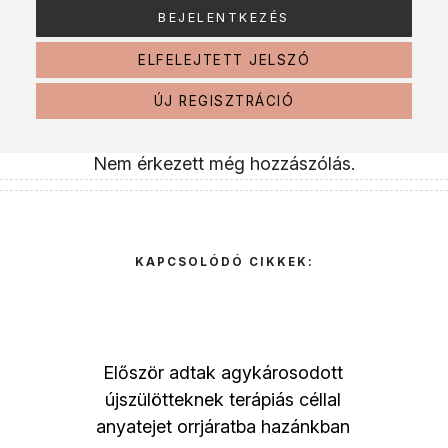
ELFELEJTETT JELSZÓ
ÚJ REGISZTRÁCIÓ
Nem érkezett még hozzászólás.
KAPCSOLÓDÓ CIKKEK:
Először adtak agykárosodott
újszülötteknek terápiás céllal
anyatejet orrjáratba hazánkban