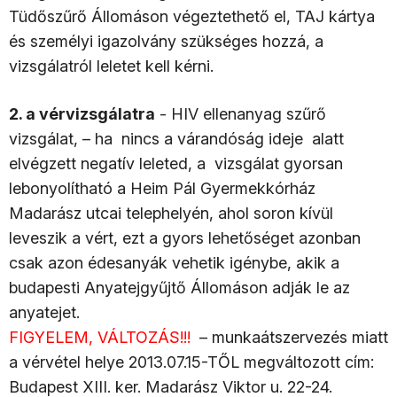
Tüdőszűrő Állomáson végeztethető el, TAJ kártya
és személyi igazolvány szükséges hozzá, a
vizsgálatról leletet kell kérni.
2. a vérvizsgálatra
- HIV ellenanyag szűrő
vizsgálat, – ha nincs a várandóság ideje alatt
elvégzett negatív leleted, a vizsgálat gyorsan
lebonyolítható a Heim Pál Gyermekkórház
Madarász utcai telephelyén, ahol soron kívül
leveszik a vért, ezt a gyors lehetőséget azonban
csak azon édesanyák vehetik igénybe, akik a
budapesti Anyatejgyűjtő Állomáson adják le az
anyatejet.
FIGYELEM, VÁLTOZÁS!!!
– munkaátszervezés miatt
a vérvétel helye 2013.07.15-TŐL megváltozott cím:
Budapest XIII. ker. Madarász Viktor u. 22-24.