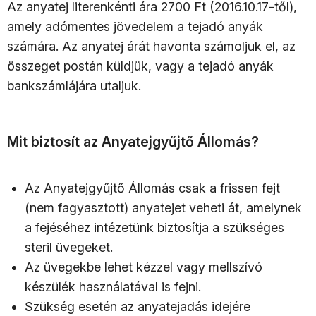
Az anyatej literenkénti ára 2700 Ft (2016.10.17-től),
amely adómentes jövedelem a tejadó anyák
számára. Az anyatej árát havonta számoljuk el, az
összeget postán küldjük, vagy a tejadó anyák
bankszámlájára utaljuk.
Mit biztosít az Anyatejgyűjtő Állomás?
Az Anyatejgyűjtő Állomás csak a frissen fejt
(nem fagyasztott) anyatejet veheti át, amelynek
a fejéséhez intézetünk biztosítja a szükséges
steril üvegeket.
Az üvegekbe lehet kézzel vagy mellszívó
készülék használatával is fejni.
Szükség esetén az anyatejadás idejére