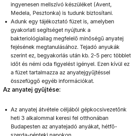
ingyenesen mellszívó készüléket (Avent,
Medela, Pesztonka) is tudunk biztosítani.
Adunk egy tájékoztató füzet is, amelyben
gyakorlati segítséget nyújtunk a
bakteriológiailag megfelelő minőségű anyatej
fejésének megtanulásához. Tejadó anyukák
szerint ez, begyakorlás után kb. 2-5 perc többlet
időt és némi oda figyelést igényel. Ezen kívül ez
a füzet tartalmazza az anyatejgyűjtéssel
összefüggő egyéb információkat.
Az anyatej gyűjtése:
Az anyatej átvétele céljából gépkocsivezetőnk
heti 3 alkalommal keresi fel otthonában
Budapesten az anyatejadó anyákat,
hétfő-
szerda-pénteki napokon.