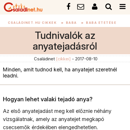
CSALÁDINET.HU CIKKEK
►
BABA
►
BABA ETETÉSE
Tudnivalók az
anyatejadásról
Családinet
[cikkei]
- 2017-08-10
Minden, amit tudnod kell, ha anyatejet szeretnél
leadni.
Hogyan lehet valaki tejadó anya?
Az első anyatejadást meg kell előznie néhány
vizsgálatnak, amely az anyatejet megkapó
csecsemők érdekében elengedhetetlen.