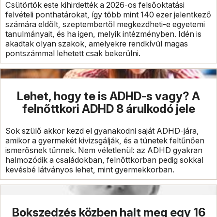
Csütörtök este kihirdették a 2026-os felsőoktatási
felvételi ponthatárokat, így több mint 140 ezer jelentkező
számára eldőlt, szeptembertől megkezdheti-e egyetemi
tanulmányait, és ha igen, melyik intézményben. Idén is
akadtak olyan szakok, amelyekre rendkívül magas
pontszámmal lehetett csak bekerülni.
Lehet, hogy te is ADHD-s vagy? A
felnőttkori ADHD 8 árulkodó jele
Sok szülő akkor kezd el gyanakodni saját ADHD-jára,
amikor a gyermekét kivizsgálják, és a tünetek feltűnően
ismerősnek tűnnek. Nem véletlenül: az ADHD gyakran
halmozódik a családokban, felnőttkorban pedig sokkal
kevésbé látványos lehet, mint gyermekkorban.
Bokszedzés közben halt meg egy 16