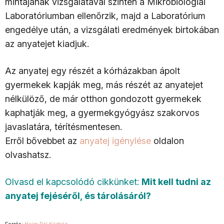
mintájának vizsgálatával szintén a Mikrobiológiai
Laboratóriumban ellenőrzik, majd a Laboratórium
engedélye után, a vizsgálati eredmények birtokában
az anyatejet kiadjuk.
Az anyatej egy részét a kórházakban ápolt
gyermekek kapják meg, más részét az anyatejet
nélkülöző, de már otthon gondozott gyermekek
kaphatják meg, a gyermekgyógyász szakorvos
javaslatára, térítésmentesen.
Erről bővebbet az
anyatej igénylése
oldalon
olvashatsz.
Olvasd el kapcsolódó cikkünket:
Mit kell tudni az
anyatej fejéséről, és tárolásáról?