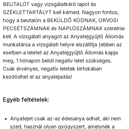
BEUTALÓT vagy vizsgálatkérő lapot és
SZÉKLETTARTÁLYT kell kérned. Nagyon fontos,
hogy a beutalón a BEKÜLDŐ KÓDNAK, ORVOSI
PECSÉTSZÁMNAK és NAPLÓSZÁMNAK szerelnie
kell. A vizsgálati anyagot az Anyatejgyűjtő Állomás
munkatársa a vizsgálati helyre elszállítja (ebben az
esetben a leletet az Anyatejgyűjtő Állomás kapja
meg, 1 hónapon belüli negatív lelet szükséges.
Csak érvényes, negatív leletek birtokában
kezdődhet el az anyatejadás!
Egyéb feltételek:
Anyatejet csak az-az édesanya adhat, aki nem
szed, használ olyan gyógyszert, amelynek a