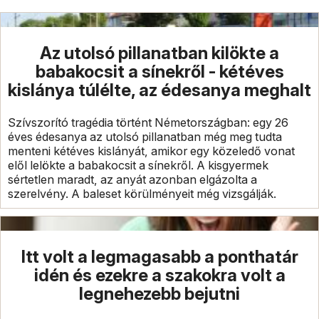
Az utolsó pillanatban kilökte a
babakocsit a sínekről - kétéves
kislánya túlélte, az édesanya meghalt
Szívszorító tragédia történt Németországban: egy 26
éves édesanya az utolsó pillanatban még meg tudta
menteni kétéves kislányát, amikor egy közeledő vonat
elől lelökte a babakocsit a sínekről. A kisgyermek
sértetlen maradt, az anyát azonban elgázolta a
szerelvény. A baleset körülményeit még vizsgálják.
Itt volt a legmagasabb a ponthatár
idén és ezekre a szakokra volt a
legnehezebb bejutni