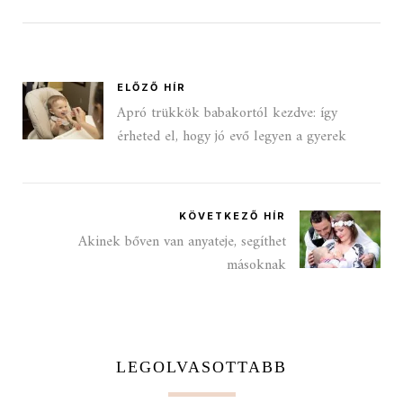
ELŐZŐ HÍR
Apró trükkök babakortól kezdve: így
érheted el, hogy jó evő legyen a gyerek
KÖVETKEZŐ HÍR
Akinek bőven van anyateje, segíthet
másoknak
LEGOLVASOTTABB