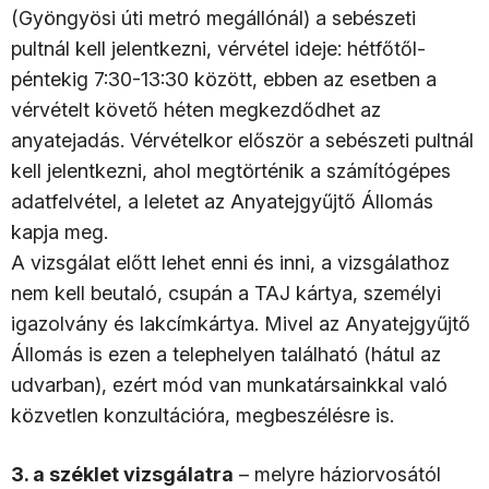
(Gyöngyösi úti metró megállónál) a sebészeti
pultnál kell jelentkezni, vérvétel ideje: hétfőtől-
péntekig 7:30-13:30 között, ebben az esetben a
vérvételt követő héten megkezdődhet az
anyatejadás. Vérvételkor először a sebészeti pultnál
kell jelentkezni, ahol megtörténik a számítógépes
adatfelvétel, a leletet az Anyatejgyűjtő Állomás
kapja meg.
A vizsgálat előtt lehet enni és inni, a vizsgálathoz
nem kell beutaló, csupán a TAJ kártya, személyi
igazolvány és lakcímkártya. Mivel az Anyatejgyűjtő
Állomás is ezen a telephelyen található (hátul az
udvarban), ezért mód van munkatársainkkal való
közvetlen konzultációra, megbeszélésre is.
3. a széklet vizsgálatra
– melyre háziorvosától